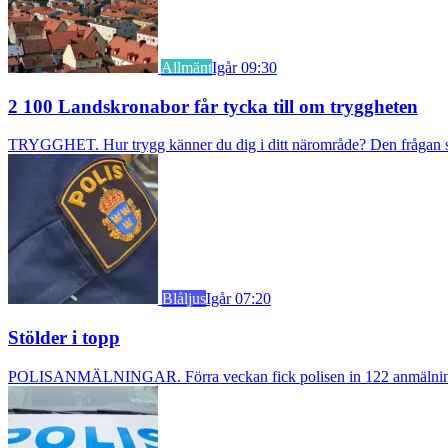
Allmänt
Igår 09:30
2 100 Landskronabor får tycka till om tryggheten
TRYGGHET. Hur trygg känner du dig i ditt närområde? Den frågan stäl
Blåljus
Igår 07:20
Stölder i topp
POLISANMÄLNINGAR. Förra veckan fick polisen in 122 anmälningar om