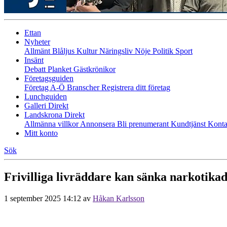
Ettan
Nyheter
Allmänt
Blåljus
Kultur
Näringsliv
Nöje
Politik
Sport
Insänt
Debatt
Planket
Gästkrönikor
Företagsguiden
Företag A-Ö
Branscher
Registrera ditt företag
Lunchguiden
Galleri Direkt
Landskrona Direkt
Allmänna villkor
Annonsera
Bli prenumerant
Kundtjänst
Konta
Mitt konto
Sök
Frivilliga livräddare kan sänka narkotika
1 september 2025 14:12
av
Håkan Karlsson