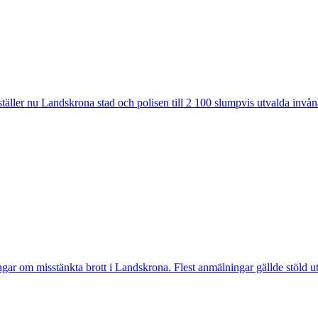
ler nu Landskrona stad och polisen till 2 100 slumpvis utvalda invåna
 misstänkta brott i Landskrona. Flest anmälningar gällde stöld utan