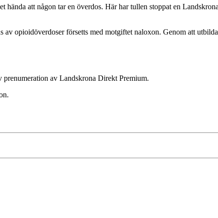
 det hända att någon tar en överdos. Här har tullen stoppat en Landskro
v opioidöverdoser försetts med motgiftet naloxon. Genom att utbilda f
ktiv prenumeration av Landskrona Direkt Premium.
on.