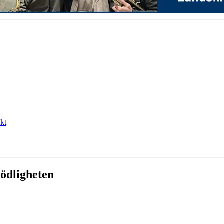
kt
dödligheten