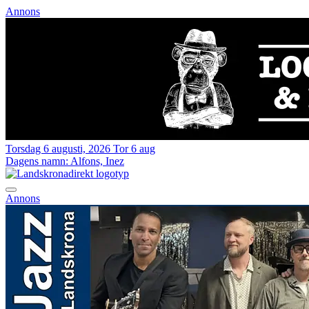
Annons
Torsdag 6 augusti, 2026
Tor 6 aug
Dagens namn:
Alfons, Inez
Annons