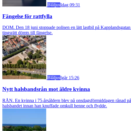
Blåljus
Idag 09:31
Fängelse för rattfylla
DOM. Den 18 juni stoppade polisen en lätt lastbil på Kapplandsgatan i
tingsrätt dömts till fängelse.
Blåljus
Igår 15:26
Nytt halsbandsrån mot äldre kvinna
RÅN. En kvinna i 75-årsåldern blev på onsdagsförmiddagen rånad på si
halsbandet innan han knuffade omkull henne och flydde.