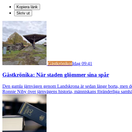
Kopiera länk
Skriv ut
Gästkrönikor
Idag 09:41
Gästkrönika: När staden glömmer sina spår
Den gamla järnvägen genom Landskrona är sedan länge borta, men dess s
Ronnie Niby över järnvägens historia, människans föränderliga samhäl