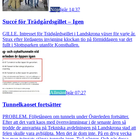
Nöje
Igår 14:37
Succé för Trädgårdsgillet – Igen
GILLE. Intresset för Trädgårdsgillet i Landskrona växer för varje år.
Strax efter lördagens invigning klockan tio på förmiddagen var det
fullt i Slottsparken utanför Konsthallen.
Allmänt
Igår 07:27
Tunnelkaoset fortsätter
PROBLEM. Följetången om tunneln under Österleden fortsätter.
Efter att det varit kaos med översvämningar i de senaste åren så
trodde de ansvariga på Tekniska avdelningen på Landskrona stad att
felen skulle vara avhjälpta. Men det är dom inte. På en dryg vecka
har man tvingats stänga tunneln igen. Två gånger. Och när dessa