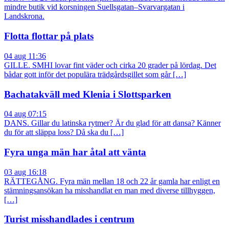
mindre butik vid korsningen Suellsgatan–Svarvargatan i
Landskrona.
Flotta flottar på plats
04 aug 11:36
GILLE. SMHI lovar fint väder och cirka 20 grader på lördag. Det
bådar gott inför det populära trädgårdsgillet som går […]
Bachatakväll med Klenia i Slottsparken
04 aug 07:15
DANS. Gillar du latinska rytmer? Är du glad för att dansa? Känner
du för att släppa loss? Då ska du […]
Fyra unga män har åtal att vänta
03 aug 16:18
RÄTTEGÅNG. Fyra män mellan 18 och 22 år gamla har enligt en
stämningsansökan ha misshandlat en man med diverse tillhyggen,
[…]
Turist misshandlades i centrum