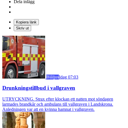
Dela inlägg
Kopiera länk
Skriv ut
Blåljus
Idag 07:03
Drunkningstillbud i vallgraven
UTRYCKNING. Strax efter klockan ett natten mot söndagen
larmades brandkår och ambulans till vallgraven i Landskrona.
Anledningen var att en kvinna hamnat i vallgraven.