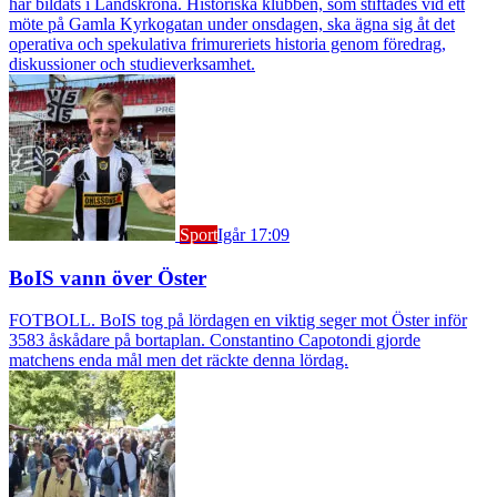
har bildats i Landskrona. Historiska klubben, som stiftades vid ett
möte på Gamla Kyrkogatan under onsdagen, ska ägna sig åt det
operativa och spekulativa frimureriets historia genom föredrag,
diskussioner och studieverksamhet.
Sport
Igår 17:09
BoIS vann över Öster
FOTBOLL. BoIS tog på lördagen en viktig seger mot Öster inför
3583 åskådare på bortaplan. Constantino Capotondi gjorde
matchens enda mål men det räckte denna lördag.