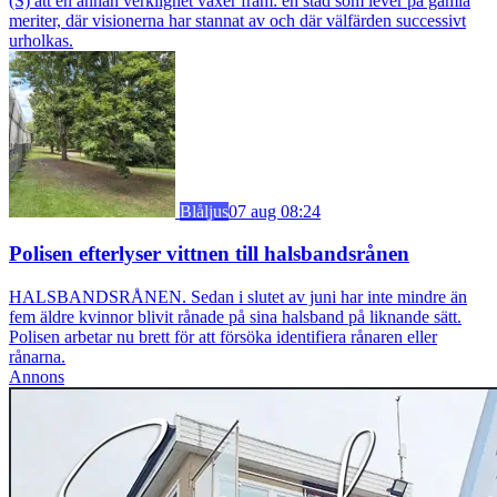
(S) att en annan verklighet växer fram: en stad som lever på gamla
meriter, där visionerna har stannat av och där välfärden successivt
urholkas.
Blåljus
07 aug 08:24
Polisen efterlyser vittnen till halsbandsrånen
HALSBANDSRÅNEN. Sedan i slutet av juni har inte mindre än
fem äldre kvinnor blivit rånade på sina halsband på liknande sätt.
Polisen arbetar nu brett för att försöka identifiera rånaren eller
rånarna.
Annons