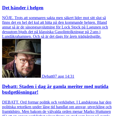
Det händer i helgen
NÖJE. Trots att sommaren sakta men säkert lider mot sitt slut så
finns det en hel del kul att hitta på den kommande helgen. Bland
annat så är de säsongsavslutning för Lock Stock på Lagunen och
dessutom bjuds det på klassiska Gasolintolkningar på 2:ans i
Lundåkrahamnen. Och så är det dags för årets trädgårdsgille.
Debatt
07 aug 14:31
Debatt: Staden i dag är gamla meriter med nutida
budgetlösningar!
DEBATT. Ord formar politik och verklighet. I Landskrona har den
politiska retoriken under lång tid handlat om ansvar, utveckling och
framtidstro. Men bakom de välvalda orden menar Marko Huttunen