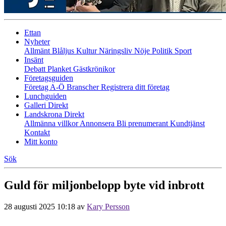
Ettan
Nyheter
Allmänt
Blåljus
Kultur
Näringsliv
Nöje
Politik
Sport
Insänt
Debatt
Planket
Gästkrönikor
Företagsguiden
Företag A-Ö
Branscher
Registrera ditt företag
Lunchguiden
Galleri Direkt
Landskrona Direkt
Allmänna villkor
Annonsera
Bli prenumerant
Kundtjänst
Kontakt
Mitt konto
Sök
Guld för miljonbelopp byte vid inbrott
28 augusti 2025 10:18
av
Kary Persson