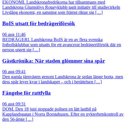
EKONOMI. Landskronafredrikorna har tillsammans med
Landskrona Glumslövs Rotaryklubb tagit initiativ till studiecirkeln
Livslång ekonomi, en satsning som främst riktar sig […]
BoIS utsatt för bedrägeriförsök
06 aug 11:46
BEDRÄGERI. Landskrona BoIS är en av flera svenska
fotbollsklubbar som utsatts för ett avancerat bedrägeriförsök där en
person utgett sig […]
Gästkrönika: När staden glömmer sina spår
06 aug 09:41
Den gamla järnvägen genom Landskrona är sedan länge borta, men
dess spår lever kvar i landskapet – och i berättelsen […]
Fängelse för rattfylla
06 aug 09:31
DOM. Den 18 juni stoppade polisen en lätt lastbil på
Kapplandsgatan i Norra Borstahusen. Efter en nykterhetskontroll av
den 56-årige […]