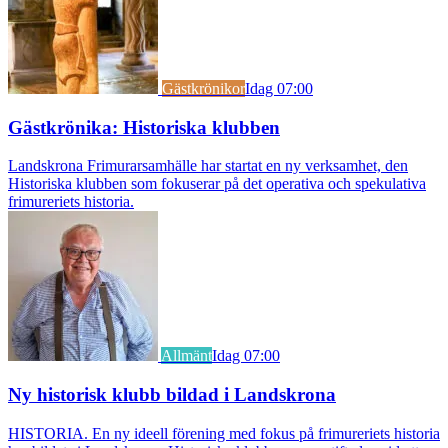
Gästkrönikor
Idag 07:00
Gästkrönika: Historiska klubben
Landskrona Frimurarsamhälle har startat en ny verksamhet, den
Historiska klubben som fokuserar på det operativa och spekulativa
frimureriets historia.
Allmänt
Idag 07:00
Ny historisk klubb bildad i Landskrona
HISTORIA. En ny ideell förening med fokus på frimureriets historia