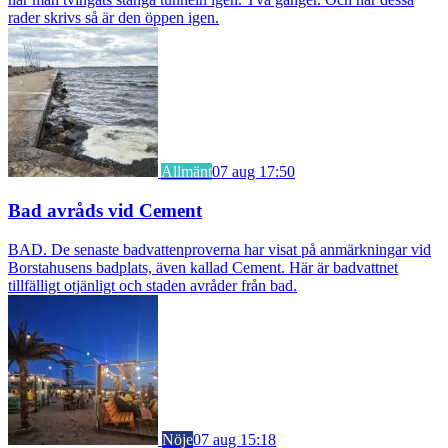
rader skrivs så är den öppen igen.
Allmänt
07 aug 17:50
Bad avråds vid Cement
BAD. De senaste badvattenproverna har visat på anmärkningar vid
Borstahusens badplats, även kallad Cement. Här är badvattnet
tillfälligt otjänligt och staden avråder från bad.
Nöje
07 aug 15:18