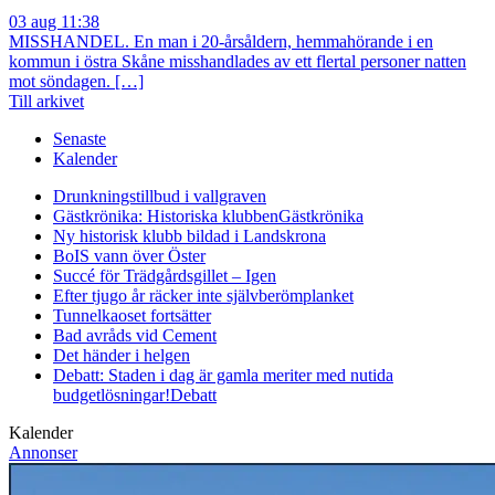
03 aug 11:38
MISSHANDEL. En man i 20-årsåldern, hemmahörande i en
kommun i östra Skåne misshandlades av ett flertal personer natten
mot söndagen. […]
Till arkivet
Senaste
Kalender
Drunkningstillbud i vallgraven
Gästkrönika: Historiska klubben
Gästkrönika
Ny historisk klubb bildad i Landskrona
BoIS vann över Öster
Succé för Trädgårdsgillet – Igen
Efter tjugo år räcker inte självberöm
planket
Tunnelkaoset fortsätter
Bad avråds vid Cement
Det händer i helgen
Debatt: Staden i dag är gamla meriter med nutida
budgetlösningar!
Debatt
Kalender
Annonser