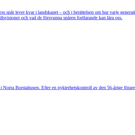
pår lever kvar i landskapet – och i berättelsen om hur varje generatio
lsvisioner och vad de försvunna spåren fortfarande kan lära oss.
 Norra Borstahusen. Efter en nykterhetskontroll av den 56-årige föraren