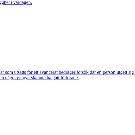
gghet i vardagen.
om utsatts för ett avancerat bedrägeriförsök där en person utgett si
ch några pengar ska inte ha gått förlorade.