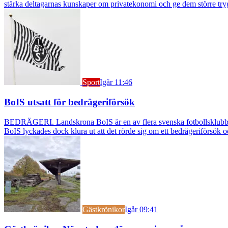
stärka deltagarnas kunskaper om privatekonomi och ge dem större try
Sport
Igår 11:46
BoIS utsatt för bedrägeriförsök
BEDRÄGERI. Landskrona BoIS är en av flera svenska fotbollsklubbar s
BoIS lyckades dock klura ut att det rörde sig om ett bedrägeriförsök o
Gästkrönikor
Igår 09:41