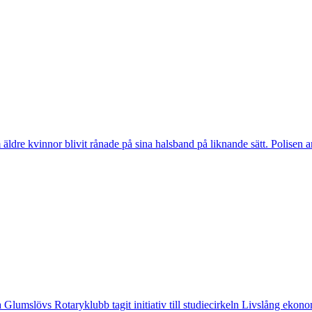
vinnor blivit rånade på sina halsband på liknande sätt. Polisen arbeta
övs Rotaryklubb tagit initiativ till studiecirkeln Livslång ekonomi, e