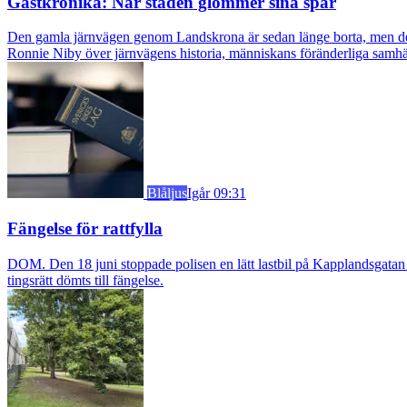
Gästkrönika: När staden glömmer sina spår
Den gamla järnvägen genom Landskrona är sedan länge borta, men dess s
Ronnie Niby över järnvägens historia, människans föränderliga samhäl
Blåljus
Igår 09:31
Fängelse för rattfylla
DOM. Den 18 juni stoppade polisen en lätt lastbil på Kapplandsgatan i
tingsrätt dömts till fängelse.