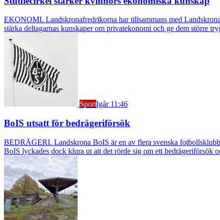
Studiecirkel stärker kvinnors ekonomiska kunskap
EKONOMI. Landskronafredrikorna har tillsammans med Landskrona Glumsl
stärka deltagarnas kunskaper om privatekonomi och ge dem större try
Sport
Igår 11:46
BoIS utsatt för bedrägeriförsök
BEDRÄGERI. Landskrona BoIS är en av flera svenska fotbollsklubbar s
BoIS lyckades dock klura ut att det rörde sig om ett bedrägeriförsök o