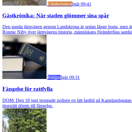
Gästkrönikor
Igår 09:41
Gästkrönika: När staden glömmer sina spår
Den gamla järnvägen genom Landskrona är sedan länge borta, men dess s
Ronnie Niby över järnvägens historia, människans föränderliga samhäl
Blåljus
Igår 09:31
Fängelse för rattfylla
DOM. Den 18 juni stoppade polisen en lätt lastbil på Kapplandsgatan i
tingsrätt dömts till fängelse.