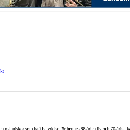
kt
h människor som haft betydelse för hennes 88-åriga liv och 70-åriga 