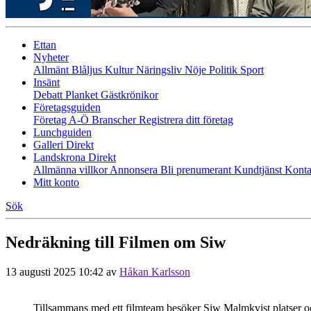
Ettan
Nyheter
Allmänt
Blåljus
Kultur
Näringsliv
Nöje
Politik
Sport
Insänt
Debatt
Planket
Gästkrönikor
Företagsguiden
Företag A-Ö
Branscher
Registrera ditt företag
Lunchguiden
Galleri Direkt
Landskrona Direkt
Allmänna villkor
Annonsera
Bli prenumerant
Kundtjänst
Konta
Mitt konto
Sök
Nedräkning till Filmen om Siw
13 augusti 2025 10:42
av
Håkan Karlsson
Tillsammans med ett filmteam besöker Siw Malmkvist platser oc