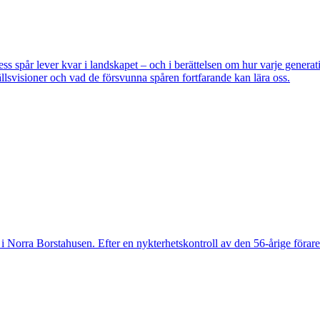
pår lever kvar i landskapet – och i berättelsen om hur varje generatio
lsvisioner och vad de försvunna spåren fortfarande kan lära oss.
 Norra Borstahusen. Efter en nykterhetskontroll av den 56-årige föraren