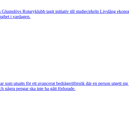
övs Rotaryklubb tagit initiativ till studiecirkeln Livslång ekonomi, e
gghet i vardagen.
om utsatts för ett avancerat bedrägeriförsök där en person utgett si
ch några pengar ska inte ha gått förlorade.