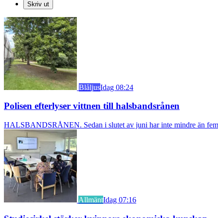
Skriv ut
Blåljus
Idag 08:24
Polisen efterlyser vittnen till halsbandsrånen
HALSBANDSRÅNEN. Sedan i slutet av juni har inte mindre än fem äldre k
Allmänt
Idag 07:16