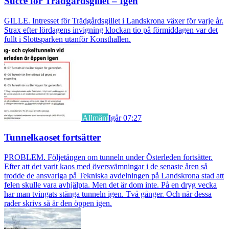
Succé för Trädgårdsgillet – Igen
GILLE. Intresset för Trädgårdsgillet i Landskrona växer för varje år.
Strax efter lördagens invigning klockan tio på förmiddagen var det
fullt i Slottsparken utanför Konsthallen.
Allmänt
Igår 07:27
Tunnelkaoset fortsätter
PROBLEM. Följetången om tunneln under Österleden fortsätter.
Efter att det varit kaos med översvämningar i de senaste åren så
trodde de ansvariga på Tekniska avdelningen på Landskrona stad att
felen skulle vara avhjälpta. Men det är dom inte. På en dryg vecka
har man tvingats stänga tunneln igen. Två gånger. Och när dessa
rader skrivs så är den öppen igen.