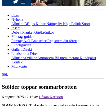
Ettan
Nyheter
Allmänt
Blåljus
Kultur
Näringsliv
Nöje
Politik
Sport
Insänt
Debatt
Planket
Gästkrönikor
Företagsguiden
Företag A-Ö
Branscher
Registrera ditt företag
Lunchguiden
Galleri Direkt
Landskrona Direkt
Allmänna villkor
Annonsera
Bli prenumerant
Kundtjänst
Kontakt
Mitt konto
Sök
Stölder toppar sommarbrotten
6 augusti 2025 12:16
av
Håkan Karlsson
SOMMARBROTT. Har du blivit av med cykeln i sommar? Eller