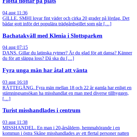
Flotta flottar på plats
04 aug 11:36
GILLE. SMHI lovar fint väder och cirka 20 grader på lördag. Det
bådar gott inför det populära trädgårdsgillet som går […]
Bachatakväll med Klenia i Slottsparken
04 aug 07:15
DANS. Gillar du latinska rytmer? Är du glad för att dansa? Känner
du för att släppa loss? Då ska du […]
Fyra unga män har åtal att vänta
03 aug 16:18
RÄTTEGÅNG. Fyra män mellan 18 och 22 år gamla har enligt en
stämningsansökan ha misshandlat en man med diverse tillhyggen,
[…]
Turist misshandlades i centrum
03 aug 11:38
MISSHANDEL. En man i 20-årsåldern, hemmahörande i en
kommun i östra Skåne misshandlades av ett flertal personer natten