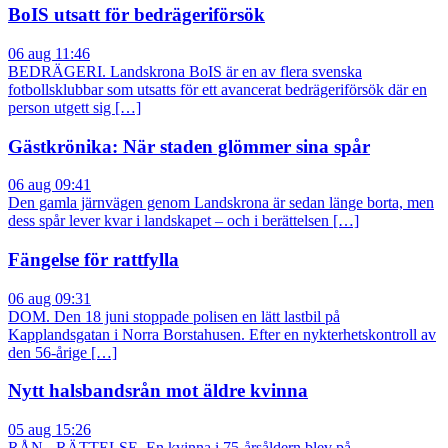
BoIS utsatt för bedrägeriförsök
06 aug 11:46
BEDRÄGERI. Landskrona BoIS är en av flera svenska
fotbollsklubbar som utsatts för ett avancerat bedrägeriförsök där en
person utgett sig […]
Gästkrönika: När staden glömmer sina spår
06 aug 09:41
Den gamla järnvägen genom Landskrona är sedan länge borta, men
dess spår lever kvar i landskapet – och i berättelsen […]
Fängelse för rattfylla
06 aug 09:31
DOM. Den 18 juni stoppade polisen en lätt lastbil på
Kapplandsgatan i Norra Borstahusen. Efter en nykterhetskontroll av
den 56-årige […]
Nytt halsbandsrån mot äldre kvinna
05 aug 15:26
RÅN - RÄTTELSE. En kvinna i 75-årsåldern blev på