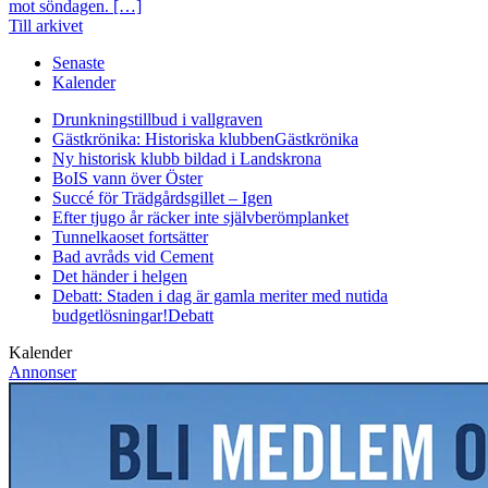
mot söndagen. […]
Till arkivet
Senaste
Kalender
Drunkningstillbud i vallgraven
Gästkrönika: Historiska klubben
Gästkrönika
Ny historisk klubb bildad i Landskrona
BoIS vann över Öster
Succé för Trädgårdsgillet – Igen
Efter tjugo år räcker inte självberöm
planket
Tunnelkaoset fortsätter
Bad avråds vid Cement
Det händer i helgen
Debatt: Staden i dag är gamla meriter med nutida
budgetlösningar!
Debatt
Kalender
Annonser