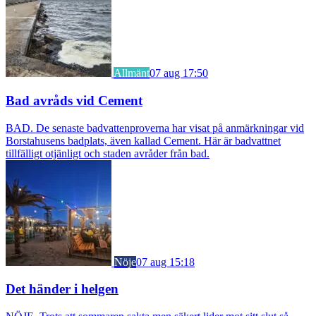
Allmänt
07 aug 17:50
Bad avråds vid Cement
BAD. De senaste badvattenproverna har visat på anmärkningar vid
Borstahusens badplats, även kallad Cement. Här är badvattnet
tillfälligt otjänligt och staden avråder från bad.
Nöje
07 aug 15:18
Det händer i helgen