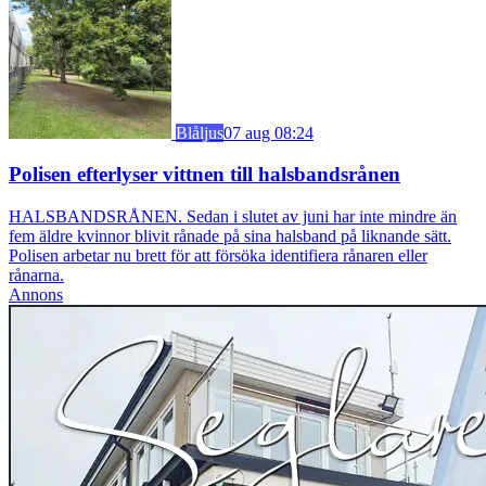
Blåljus
07 aug 08:24
Polisen efterlyser vittnen till halsbandsrånen
HALSBANDSRÅNEN. Sedan i slutet av juni har inte mindre än
fem äldre kvinnor blivit rånade på sina halsband på liknande sätt.
Polisen arbetar nu brett för att försöka identifiera rånaren eller
rånarna.
Annons