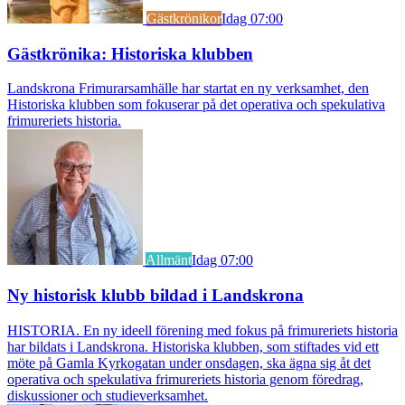
Gästkrönikor
Idag 07:00
Gästkrönika: Historiska klubben
Landskrona Frimurarsamhälle har startat en ny verksamhet, den
Historiska klubben som fokuserar på det operativa och spekulativa
frimureriets historia.
Allmänt
Idag 07:00
Ny historisk klubb bildad i Landskrona
HISTORIA. En ny ideell förening med fokus på frimureriets historia
har bildats i Landskrona. Historiska klubben, som stiftades vid ett
möte på Gamla Kyrkogatan under onsdagen, ska ägna sig åt det
operativa och spekulativa frimureriets historia genom föredrag,
diskussioner och studieverksamhet.