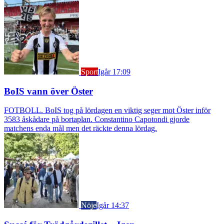
Sport
Igår 17:09
BoIS vann över Öster
FOTBOLL. BoIS tog på lördagen en viktig seger mot Öster inför
3583 åskådare på bortaplan. Constantino Capotondi gjorde
matchens enda mål men det räckte denna lördag.
Nöje
Igår 14:37