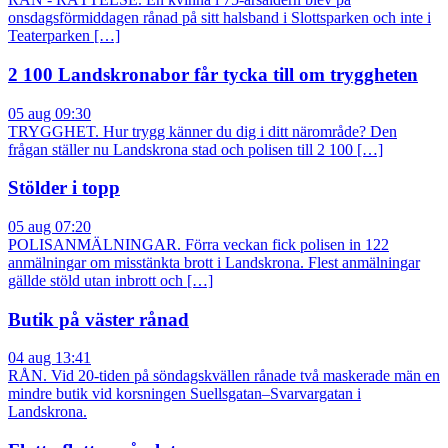
onsdagsförmiddagen rånad på sitt halsband i Slottsparken och inte i
Teaterparken […]
2 100 Landskronabor får tycka till om tryggheten
05 aug 09:30
TRYGGHET. Hur trygg känner du dig i ditt närområde? Den
frågan ställer nu Landskrona stad och polisen till 2 100 […]
Stölder i topp
05 aug 07:20
POLISANMÄLNINGAR. Förra veckan fick polisen in 122
anmälningar om misstänkta brott i Landskrona. Flest anmälningar
gällde stöld utan inbrott och […]
Butik på väster rånad
04 aug 13:41
RÅN. Vid 20-tiden på söndagskvällen rånade två maskerade män en
mindre butik vid korsningen Suellsgatan–Svarvargatan i
Landskrona.