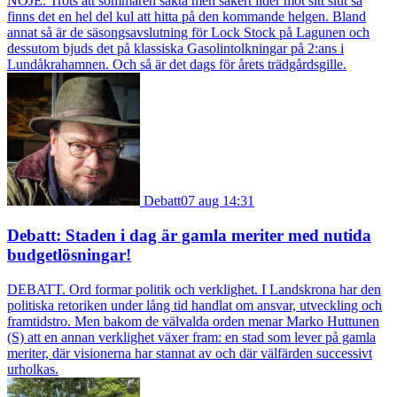
NÖJE. Trots att sommaren sakta men säkert lider mot sitt slut så
finns det en hel del kul att hitta på den kommande helgen. Bland
annat så är de säsongsavslutning för Lock Stock på Lagunen och
dessutom bjuds det på klassiska Gasolintolkningar på 2:ans i
Lundåkrahamnen. Och så är det dags för årets trädgårdsgille.
Debatt
07 aug 14:31
Debatt: Staden i dag är gamla meriter med nutida
budgetlösningar!
DEBATT. Ord formar politik och verklighet. I Landskrona har den
politiska retoriken under lång tid handlat om ansvar, utveckling och
framtidstro. Men bakom de välvalda orden menar Marko Huttunen
(S) att en annan verklighet växer fram: en stad som lever på gamla
meriter, där visionerna har stannat av och där välfärden successivt
urholkas.