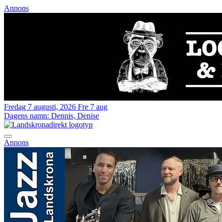
Annons
Fredag 7 augusti, 2026
Fre 7 aug
Dagens namn:
Dennis, Denise
Annons