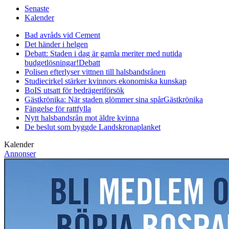
Senaste
Kalender
Bad avråds vid Cement
Det händer i helgen
Debatt: Staden i dag är gamla meriter med nutida
budgetlösningar!
Debatt
Polisen efterlyser vittnen till halsbandsrånen
Studiecirkel stärker kvinnors ekonomiska kunskap
BoIS utsatt för bedrägeriförsök
Gästkrönika: När staden glömmer sina spår
Gästkrönika
Fängelse för rattfylla
Nytt halsbandsrån mot äldre kvinna
De beslut som byggde Landskrona
planket
Kalender
Annonser