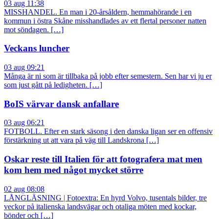
03 aug 11:38
MISSHANDEL. En man i 20-årsåldern, hemmahörande i en
kommun i östra Skåne misshandlades av ett flertal personer natten
mot söndagen. […]
Veckans luncher
03 aug 09:21
Många är ni som är tillbaka på jobb efter semestern. Sen har vi ju er
som just gått på ledigheten. […]
BoIS värvar dansk anfallare
03 aug 06:21
FOTBOLL. Efter en stark säsong i den danska ligan ser en offensiv
förstärkning ut att vara på väg till Landskrona […]
Oskar reste till Italien för att fotografera mat men
kom hem med något mycket större
02 aug 08:08
LÅNGLÄSNING | Fotoextra: En hyrd Volvo, tusentals bilder, tre
veckor på italienska landsvägar och otaliga möten med kockar,
bönder och […]