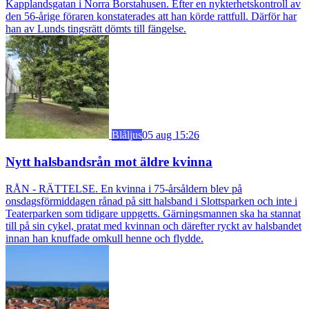
Kapplandsgatan i Norra Borstahusen. Efter en nykterhetskontroll av
den 56-årige föraren konstaterades att han körde rattfull. Därför har
han av Lunds tingsrätt dömts till fängelse.
Blåljus
05 aug 15:26
Nytt halsbandsrån mot äldre kvinna
RÅN - RÄTTELSE. En kvinna i 75-årsåldern blev på
onsdagsförmiddagen rånad på sitt halsband i Slottsparken och inte i
Teaterparken som tidigare uppgetts. Gärningsmannen ska ha stannat
till på sin cykel, pratat med kvinnan och därefter ryckt av halsbandet
innan han knuffade omkull henne och flydde.