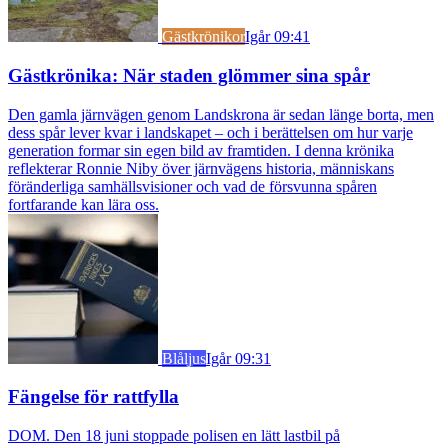
Gästkrönikor
Igår 09:41
Gästkrönika: När staden glömmer sina spår
Den gamla järnvägen genom Landskrona är sedan länge borta, men
dess spår lever kvar i landskapet – och i berättelsen om hur varje
generation formar sin egen bild av framtiden. I denna krönika
reflekterar Ronnie Niby över järnvägens historia, människans
föränderliga samhällsvisioner och vad de försvunna spåren
fortfarande kan lära oss.
Blåljus
Igår 09:31
Fängelse för rattfylla
DOM. Den 18 juni stoppade polisen en lätt lastbil på