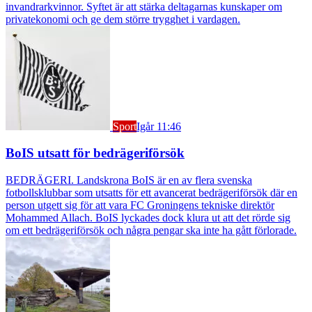
invandrarkvinnor. Syftet är att stärka deltagarnas kunskaper om
privatekonomi och ge dem större trygghet i vardagen.
Sport
Igår 11:46
BoIS utsatt för bedrägeriförsök
BEDRÄGERI. Landskrona BoIS är en av flera svenska
fotbollsklubbar som utsatts för ett avancerat bedrägeriförsök där en
person utgett sig för att vara FC Groningens tekniske direktör
Mohammed Allach. BoIS lyckades dock klura ut att det rörde sig
om ett bedrägeriförsök och några pengar ska inte ha gått förlorade.