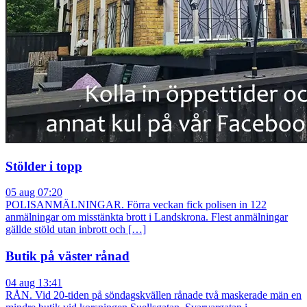
Stölder i topp
05 aug 07:20
POLISANMÄLNINGAR. Förra veckan fick polisen in 122
anmälningar om misstänkta brott i Landskrona. Flest anmälningar
gällde stöld utan inbrott och […]
Butik på väster rånad
04 aug 13:41
RÅN. Vid 20-tiden på söndagskvällen rånade två maskerade män en