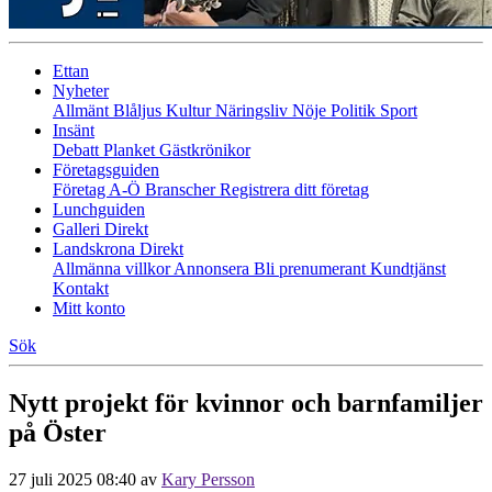
Ettan
Nyheter
Allmänt
Blåljus
Kultur
Näringsliv
Nöje
Politik
Sport
Insänt
Debatt
Planket
Gästkrönikor
Företagsguiden
Företag A-Ö
Branscher
Registrera ditt företag
Lunchguiden
Galleri Direkt
Landskrona Direkt
Allmänna villkor
Annonsera
Bli prenumerant
Kundtjänst
Kontakt
Mitt konto
Sök
Nytt projekt för kvinnor och barnfamiljer
på Öster
27 juli 2025 08:40
av
Kary Persson