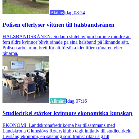
Blåljus
Idag 08:24
Polisen efterlyser vittnen till halsbandsrånen
HALSBANDSRÅNEN. Sedan i slutet av juni har inte mindre än
fem äldre kvinnor blivit rånade på sina halsband på liknande sätt.
Polisen arbetar nu brett för att försöka identifiera rånaren eller
rånarna.
Allmänt
Idag 07:16
Studiecirkel stärker kvinnors ekonomiska kunskap
EKONOMI. Landskronafredrikorna har tillsammans med
Landskrona Glumslövs Rotaryklubb tagit initiativ till studiecirkeln
Livslång ekonomi, en satsning som främst riktar sig till