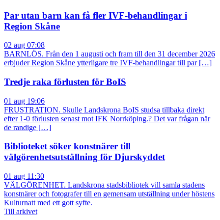
Par utan barn kan få fler IVF-behandlingar i
Region Skåne
02 aug 07:08
BARNLÖS. Från den 1 augusti och fram till den 31 december 2026
erbjuder Region Skåne ytterligare tre IVF-behandlingar till par […]
Tredje raka förlusten för BoIS
01 aug 19:06
FRUSTRATION. Skulle Landskrona BoIS studsa tillbaka direkt
efter 1-0 förlusten senast mot IFK Norrköping.? Det var frågan när
de randige […]
Biblioteket söker konstnärer till
välgörenhetsutställning för Djurskyddet
01 aug 11:30
VÄLGÖRENHET. Landskrona stadsbibliotek vill samla stadens
konstnärer och fotografer till en gemensam utställning under höstens
Kulturnatt med ett gott syfte.
Till arkivet