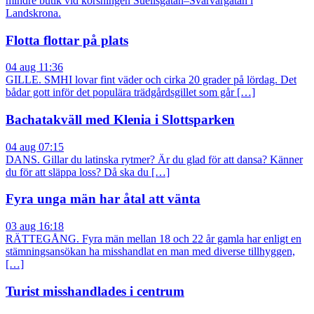
mindre butik vid korsningen Suellsgatan–Svarvargatan i
Landskrona.
Flotta flottar på plats
04 aug 11:36
GILLE. SMHI lovar fint väder och cirka 20 grader på lördag. Det
bådar gott inför det populära trädgårdsgillet som går […]
Bachatakväll med Klenia i Slottsparken
04 aug 07:15
DANS. Gillar du latinska rytmer? Är du glad för att dansa? Känner
du för att släppa loss? Då ska du […]
Fyra unga män har åtal att vänta
03 aug 16:18
RÄTTEGÅNG. Fyra män mellan 18 och 22 år gamla har enligt en
stämningsansökan ha misshandlat en man med diverse tillhyggen,
[…]
Turist misshandlades i centrum