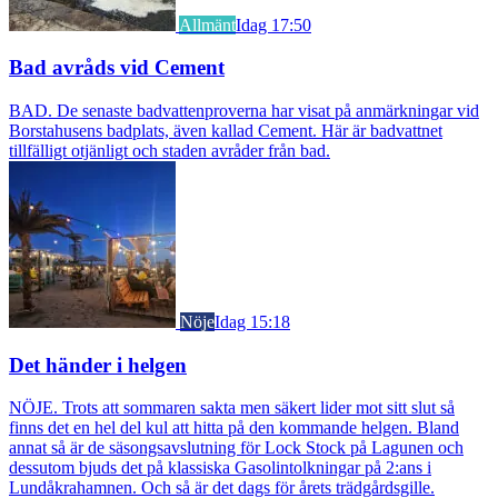
Allmänt
Idag 17:50
Bad avråds vid Cement
BAD. De senaste badvattenproverna har visat på anmärkningar vid
Borstahusens badplats, även kallad Cement. Här är badvattnet
tillfälligt otjänligt och staden avråder från bad.
Nöje
Idag 15:18
Det händer i helgen
NÖJE. Trots att sommaren sakta men säkert lider mot sitt slut så
finns det en hel del kul att hitta på den kommande helgen. Bland
annat så är de säsongsavslutning för Lock Stock på Lagunen och
dessutom bjuds det på klassiska Gasolintolkningar på 2:ans i
Lundåkrahamnen. Och så är det dags för årets trädgårdsgille.