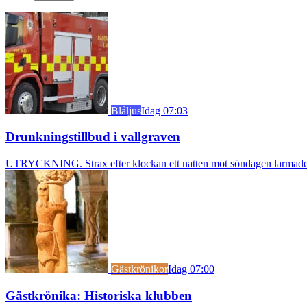
Blåljus
Idag 07:03
Drunkningstillbud i vallgraven
UTRYCKNING. Strax efter klockan ett natten mot söndagen larmades b
Gästkrönikor
Idag 07:00
Gästkrönika: Historiska klubben