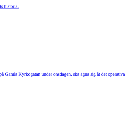
s historia.
e på Gamla Kyrkogatan under onsdagen, ska ägna sig åt det operativa