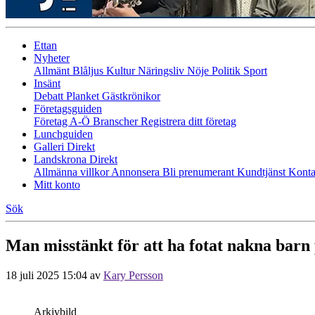
Ettan
Nyheter
Allmänt
Blåljus
Kultur
Näringsliv
Nöje
Politik
Sport
Insänt
Debatt
Planket
Gästkrönikor
Företagsguiden
Företag A-Ö
Branscher
Registrera ditt företag
Lunchguiden
Galleri Direkt
Landskrona Direkt
Allmänna villkor
Annonsera
Bli prenumerant
Kundtjänst
Konta
Mitt konto
Sök
Man misstänkt för att ha fotat nakna bar
18 juli 2025 15:04
av
Kary Persson
Arkivbild