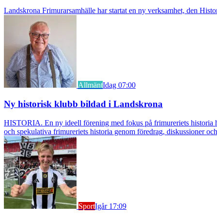
Landskrona Frimurarsamhälle har startat en ny verksamhet, den Histori
Allmänt
Idag 07:00
Ny historisk klubb bildad i Landskrona
HISTORIA. En ny ideell förening med fokus på frimureriets historia h
och spekulativa frimureriets historia genom föredrag, diskussioner oc
Sport
Igår 17:09