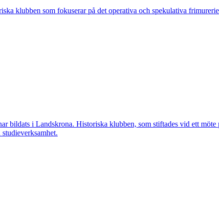
ska klubben som fokuserar på det operativa och spekulativa frimureriet
ar bildats i Landskrona. Historiska klubben, som stiftades vid ett möt
h studieverksamhet.