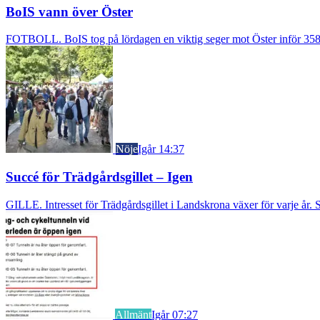
BoIS vann över Öster
FOTBOLL. BoIS tog på lördagen en viktig seger mot Öster inför 3583
Nöje
Igår 14:37
Succé för Trädgårdsgillet – Igen
GILLE. Intresset för Trädgårdsgillet i Landskrona växer för varje år. S
Allmänt
Igår 07:27