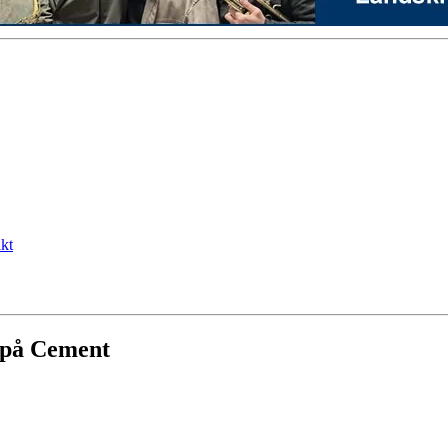
kt
n på Cement