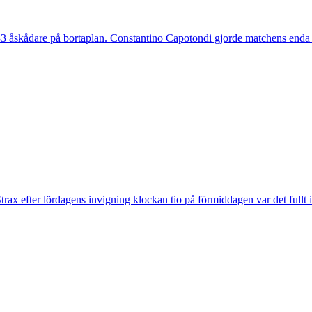
 åskådare på bortaplan. Constantino Capotondi gjorde matchens enda 
trax efter lördagens invigning klockan tio på förmiddagen var det fullt 