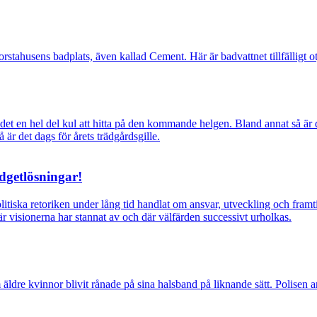
ahusens badplats, även kallad Cement. Här är badvattnet tillfälligt otj
ns det en hel del kul att hitta på den kommande helgen. Bland annat så
r det dags för årets trädgårdsgille.
dgetlösningar!
itiska retoriken under lång tid handlat om ansvar, utveckling och fra
r visionerna har stannat av och där välfärden successivt urholkas.
vinnor blivit rånade på sina halsband på liknande sätt. Polisen arbeta