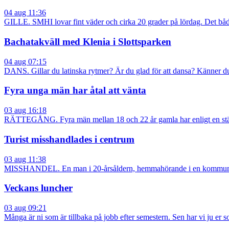
04 aug 11:36
GILLE. SMHI lovar fint väder och cirka 20 grader på lördag. Det båda
Bachatakväll med Klenia i Slottsparken
04 aug 07:15
DANS. Gillar du latinska rytmer? Är du glad för att dansa? Känner du
Fyra unga män har åtal att vänta
03 aug 16:18
RÄTTEGÅNG. Fyra män mellan 18 och 22 år gamla har enligt en stä
Turist misshandlades i centrum
03 aug 11:38
MISSHANDEL. En man i 20-årsåldern, hemmahörande i en kommun i ös
Veckans luncher
03 aug 09:21
Många är ni som är tillbaka på jobb efter semestern. Sen har vi ju er s