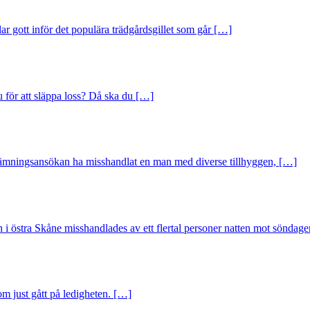
r gott inför det populära trädgårdsgillet som går […]
 för att släppa loss? Då ska du […]
mningsansökan ha misshandlat en man med diverse tillhyggen, […]
tra Skåne misshandlades av ett flertal personer natten mot söndage
om just gått på ledigheten. […]