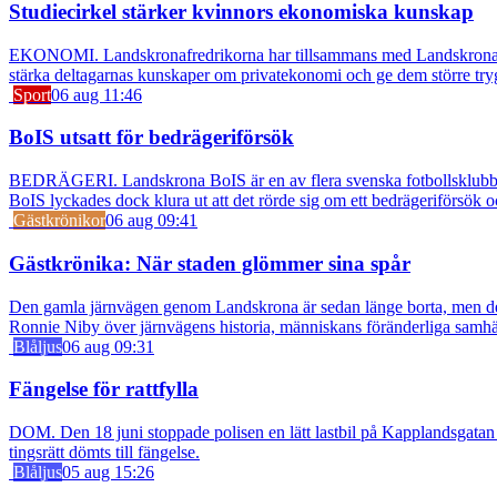
Studiecirkel stärker kvinnors ekonomiska kunskap
EKONOMI. Landskronafredrikorna har tillsammans med Landskrona Glumsl
stärka deltagarnas kunskaper om privatekonomi och ge dem större try
Sport
06 aug 11:46
BoIS utsatt för bedrägeriförsök
BEDRÄGERI. Landskrona BoIS är en av flera svenska fotbollsklubbar s
BoIS lyckades dock klura ut att det rörde sig om ett bedrägeriförsök o
Gästkrönikor
06 aug 09:41
Gästkrönika: När staden glömmer sina spår
Den gamla järnvägen genom Landskrona är sedan länge borta, men dess s
Ronnie Niby över järnvägens historia, människans föränderliga samhäl
Blåljus
06 aug 09:31
Fängelse för rattfylla
DOM. Den 18 juni stoppade polisen en lätt lastbil på Kapplandsgatan i
tingsrätt dömts till fängelse.
Blåljus
05 aug 15:26