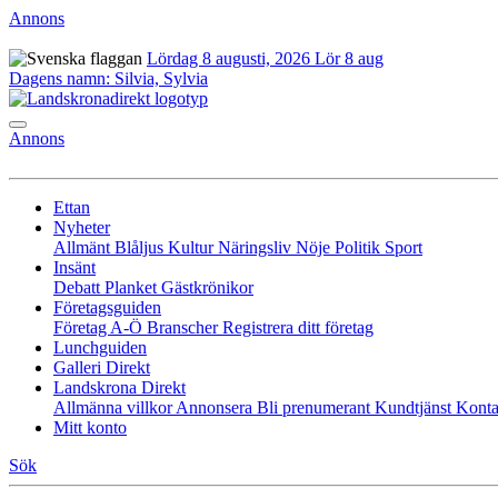
Annons
Lördag 8 augusti, 2026
Lör 8 aug
Dagens namn:
Silvia, Sylvia
Annons
Ettan
Nyheter
Allmänt
Blåljus
Kultur
Näringsliv
Nöje
Politik
Sport
Insänt
Debatt
Planket
Gästkrönikor
Företagsguiden
Företag A-Ö
Branscher
Registrera ditt företag
Lunchguiden
Galleri Direkt
Landskrona Direkt
Allmänna villkor
Annonsera
Bli prenumerant
Kundtjänst
Konta
Mitt konto
Sök