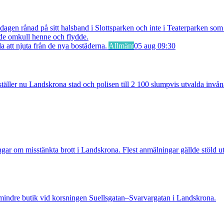
 rånad på sitt halsband i Slottsparken och inte i Teaterparken som ti
ade omkull henne och flydde.
Allmänt
05 aug 09:30
ler nu Landskrona stad och polisen till 2 100 slumpvis utvalda invåna
m misstänkta brott i Landskrona. Flest anmälningar gällde stöld ut
indre butik vid korsningen Suellsgatan–Svarvargatan i Landskrona.