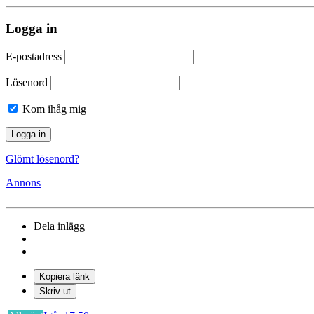
Logga in
E-postadress
Lösenord
Kom ihåg mig
Glömt lösenord?
Annons
Dela inlägg
Kopiera länk
Skriv ut