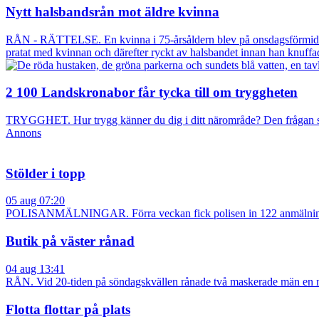
Nytt halsbandsrån mot äldre kvinna
RÅN - RÄTTELSE. En kvinna i 75-årsåldern blev på onsdagsförmiddagen
pratat med kvinnan och därefter ryckt av halsbandet innan han knuff
2 100 Landskronabor får tycka till om tryggheten
TRYGGHET. Hur trygg känner du dig i ditt närområde? Den frågan stäl
Annons
Stölder i topp
05 aug 07:20
POLISANMÄLNINGAR. Förra veckan fick polisen in 122 anmälningar o
Butik på väster rånad
04 aug 13:41
RÅN. Vid 20-tiden på söndagskvällen rånade två maskerade män en m
Flotta flottar på plats