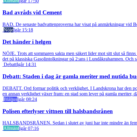
Allmänt
Igår 17:50
Bad avråds vid Cement
BAD. De senaste badvattenproverna har visat på anmärkningar vid Borst
Nöje
Igår 15:18
Det händer i helgen
NÖJE. Trots att sommaren sakta men säkert lider mot sitt slut så fin
det på klassiska Gasolintolkningar på 2:ans i Lundåkrahamnen. Och så ä
Debatt
Igår 14:31
Debatt: Staden i dag är gamla meriter med nutida bu
DEBATT. Ord formar politik och verklighet. I Landskrona har den pol
en annan verklighet växer fram: en stad som lever på gamla meriter, dä
Blåljus
Igår 08:24
Polisen efterlyser vittnen till halsbandsrånen
HALSBANDSRÅNEN. Sedan i slutet av juni har inte mindre än fem äldre k
Allmänt
Igår 07:16