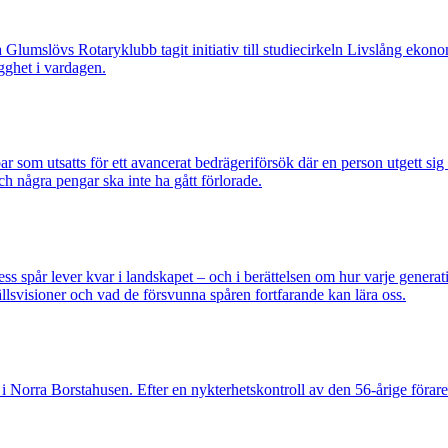
övs Rotaryklubb tagit initiativ till studiecirkeln Livslång ekonomi, e
gghet i vardagen.
om utsatts för ett avancerat bedrägeriförsök där en person utgett si
ch några pengar ska inte ha gått förlorade.
pår lever kvar i landskapet – och i berättelsen om hur varje generatio
lsvisioner och vad de försvunna spåren fortfarande kan lära oss.
 Norra Borstahusen. Efter en nykterhetskontroll av den 56-årige föraren