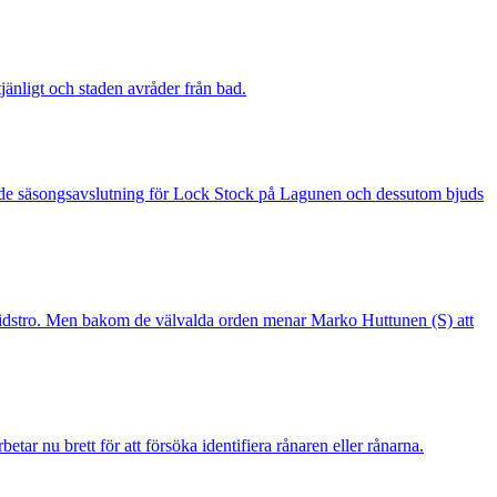
änligt och staden avråder från bad.
 är de säsongsavslutning för Lock Stock på Lagunen och dessutom bjuds
mtidstro. Men bakom de välvalda orden menar Marko Huttunen (S) att
r nu brett för att försöka identifiera rånaren eller rånarna.