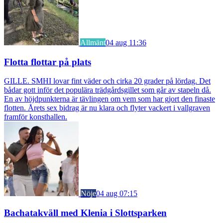
Allmänt
04 aug 11:36
Flotta flottar på plats
GILLE. SMHI lovar fint väder och cirka 20 grader på lördag. Det
bådar gott inför det populära trädgårdsgillet som går av stapeln då.
En av höjdpunkterna är tävlingen om vem som har gjort den finaste
flotten. Årets sex bidrag är nu klara och flyter vackert i vallgraven
framför konsthallen.
Nöje
04 aug 07:15
Bachatakväll med Klenia i Slottsparken