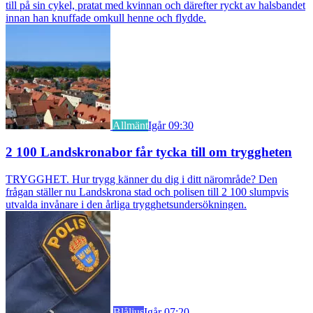
till på sin cykel, pratat med kvinnan och därefter ryckt av halsbandet
innan han knuffade omkull henne och flydde.
Allmänt
Igår 09:30
2 100 Landskronabor får tycka till om tryggheten
TRYGGHET. Hur trygg känner du dig i ditt närområde? Den
frågan ställer nu Landskrona stad och polisen till 2 100 slumpvis
utvalda invånare i den årliga trygghetsundersökningen.
Blåljus
Igår 07:20