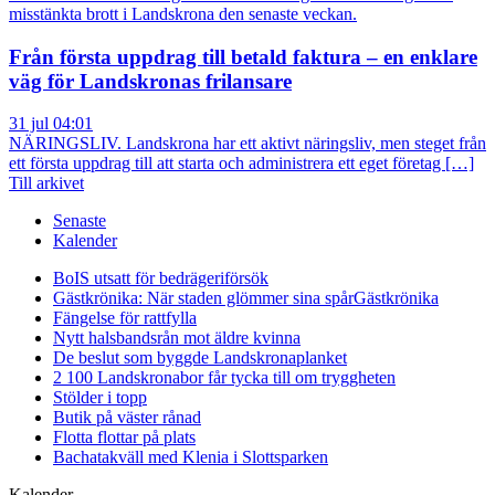
misstänkta brott i Landskrona den senaste veckan.
Från första uppdrag till betald faktura – en enklare
väg för Landskronas frilansare
31 jul 04:01
NÄRINGSLIV. Landskrona har ett aktivt näringsliv, men steget från
ett första uppdrag till att starta och administrera ett eget företag […]
Till arkivet
Senaste
Kalender
BoIS utsatt för bedrägeriförsök
Gästkrönika: När staden glömmer sina spår
Gästkrönika
Fängelse för rattfylla
Nytt halsbandsrån mot äldre kvinna
De beslut som byggde Landskrona
planket
2 100 Landskronabor får tycka till om tryggheten
Stölder i topp
Butik på väster rånad
Flotta flottar på plats
Bachatakväll med Klenia i Slottsparken
Kalender