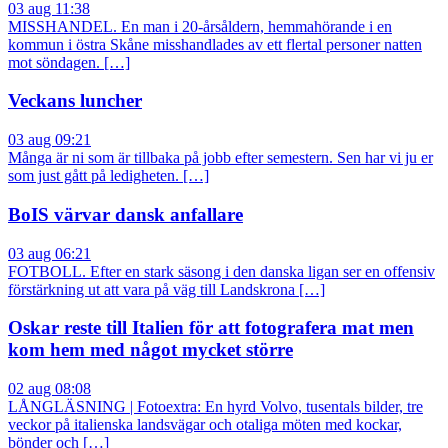
03 aug 11:38
MISSHANDEL. En man i 20-årsåldern, hemmahörande i en
kommun i östra Skåne misshandlades av ett flertal personer natten
mot söndagen. […]
Veckans luncher
03 aug 09:21
Många är ni som är tillbaka på jobb efter semestern. Sen har vi ju er
som just gått på ledigheten. […]
BoIS värvar dansk anfallare
03 aug 06:21
FOTBOLL. Efter en stark säsong i den danska ligan ser en offensiv
förstärkning ut att vara på väg till Landskrona […]
Oskar reste till Italien för att fotografera mat men
kom hem med något mycket större
02 aug 08:08
LÅNGLÄSNING | Fotoextra: En hyrd Volvo, tusentals bilder, tre
veckor på italienska landsvägar och otaliga möten med kockar,
bönder och […]