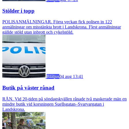
Stölder i topp
POLISANMÄLNINGAR. Förra veckan fick polisen in 122
anmälningar om misstänkta brott i Landskrona. Flest anmälningar
gällde stöld utan inbrott och cykelstöld.
Blåljus
04 aug 13:41
Butik på väster rånad
RÅN. Vid 20-tiden på söndagskvällen rånade två maskerade män en
mindre butik vid korsningen Suellsgatan–Svarvargatan i
Landskrona.