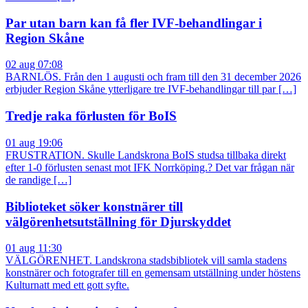
Par utan barn kan få fler IVF-behandlingar i
Region Skåne
02 aug 07:08
BARNLÖS. Från den 1 augusti och fram till den 31 december 2026
erbjuder Region Skåne ytterligare tre IVF-behandlingar till par […]
Tredje raka förlusten för BoIS
01 aug 19:06
FRUSTRATION. Skulle Landskrona BoIS studsa tillbaka direkt
efter 1-0 förlusten senast mot IFK Norrköping.? Det var frågan när
de randige […]
Biblioteket söker konstnärer till
välgörenhetsutställning för Djurskyddet
01 aug 11:30
VÄLGÖRENHET. Landskrona stadsbibliotek vill samla stadens
konstnärer och fotografer till en gemensam utställning under höstens
Kulturnatt med ett gott syfte.