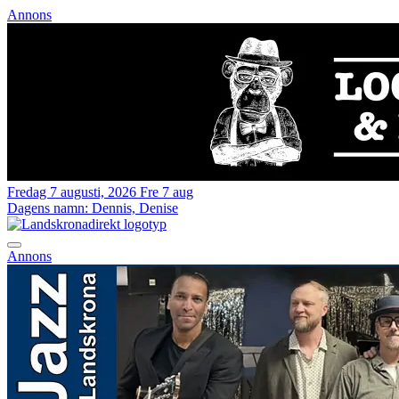
Annons
Fredag 7 augusti, 2026
Fre 7 aug
Dagens namn:
Dennis, Denise
Annons