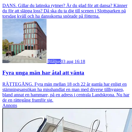
DANS. Gillar du latinska rytmer? Är du glad för att dansa? Känner
du för att släppa loss? Då ska du ta dig till scenen i Slottsparken på
torsdag kväll och ha dansskorna snörade på fötterna.
Blåljus
03 aug 16:18
Fyra unga män har åtal att vänta
RÄTTEGÅNG. Fyra män mellan 18 och 22 år gamla har enligt en
stämningsansökan ha misshandlat en man med diverse tillhyggen,
bland annat en hammare, på en adress i centrala Landskrona. Nu har
de en rättegång framför sig.
Annons