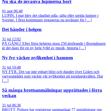
Nu ska de invasiva lupinerna bort
01 aug 06:48
LUPIN. I maj blev det olagligt odla, sälja eller sprida lupiner i
Sverige. I flera kommuner engageras nu invånare för […]
Det händer i helgen
31 jul 12:02
PÅ GÅNG! Efter förra helgens stora 250-årsfirande i Borstahusen
är det dags för en ny helg fylld av musik, historia […]
Ny fyr väcker nyfikenhet i hamnen
31 jul 10:48
NY FYR. Det var inte enbart blixt och dunder över Gråen och
varvsområdet som väckte vår nyfikenhet på torsdagskvällen. Har
[…]
Så många brottsanmälningar upprättades i förra
veckan
31 jul 06:36
BROTT. Polisen har registrerat sammanlagt 77 anmälningar om