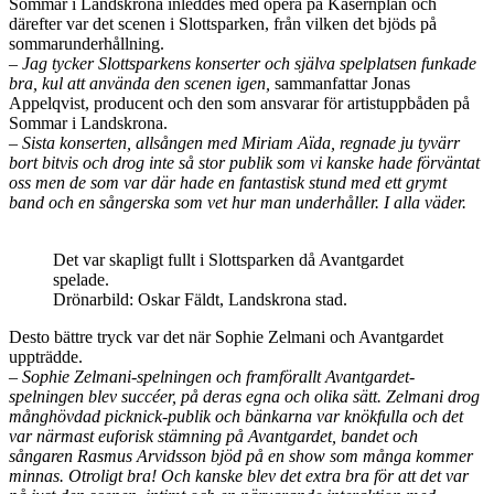
Sommar i Landskrona inleddes med opera på Kasernplan och
därefter var det scenen i Slottsparken, från vilken det bjöds på
sommarunderhållning.
– Jag tycker Slottsparkens konserter och själva spelplatsen funkade
bra, kul att använda den scenen igen,
sammanfattar Jonas
Appelqvist, producent och den som ansvarar för artistuppbåden på
Sommar i Landskrona.
– Sista konserten, allsången med Miriam Aïda, regnade ju tyvärr
bort bitvis och drog inte så stor publik som vi kanske hade förväntat
oss men de som var där hade en fantastisk stund med ett grymt
band och en sångerska som vet hur man underhåller. I alla väder.
Det var skapligt fullt i Slottsparken då Avantgardet
spelade.
Drönarbild: Oskar Fäldt, Landskrona stad.
Desto bättre tryck var det när Sophie Zelmani och Avantgardet
uppträdde.
– Sophie Zelmani-spelningen och framförallt Avantgardet-
spelningen blev succéer, på deras egna och olika sätt. Zelmani drog
månghövdad picknick-publik och bänkarna var knökfulla och det
var närmast euforisk stämning på Avantgardet, bandet och
sångaren Rasmus Arvidsson bjöd på en show som många kommer
minnas. Otroligt bra! Och kanske blev det extra bra för att det var