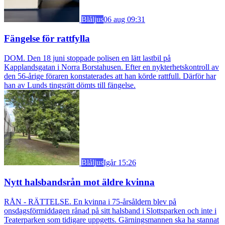
Blåljus
06 aug 09:31
Fängelse för rattfylla
DOM. Den 18 juni stoppade polisen en lätt lastbil på
Kapplandsgatan i Norra Borstahusen. Efter en nykterhetskontroll av
den 56-årige föraren konstaterades att han körde rattfull. Därför har
han av Lunds tingsrätt dömts till fängelse.
Blåljus
Igår 15:26
Nytt halsbandsrån mot äldre kvinna
RÅN - RÄTTELSE. En kvinna i 75-årsåldern blev på
onsdagsförmiddagen rånad på sitt halsband i Slottsparken och inte i
Teaterparken som tidigare uppgetts. Gärningsmannen ska ha stannat