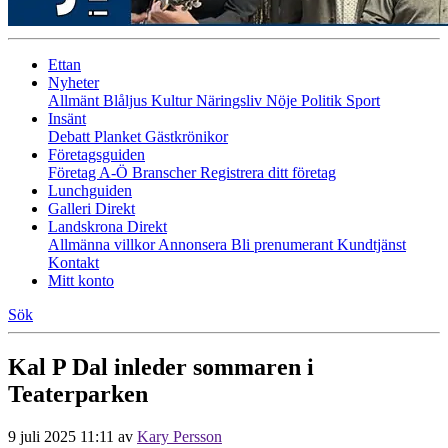
Ettan
Nyheter
Allmänt
Blåljus
Kultur
Näringsliv
Nöje
Politik
Sport
Insänt
Debatt
Planket
Gästkrönikor
Företagsguiden
Företag A-Ö
Branscher
Registrera ditt företag
Lunchguiden
Galleri Direkt
Landskrona Direkt
Allmänna villkor
Annonsera
Bli prenumerant
Kundtjänst
Kontakt
Mitt konto
Sök
Kal P Dal inleder sommaren i
Teaterparken
9 juli 2025 11:11
av
Kary Persson