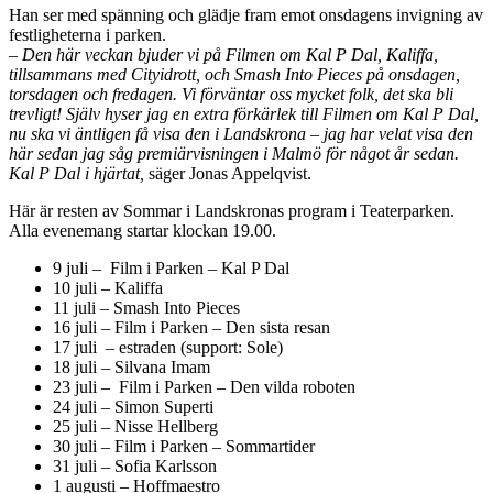
Han ser med spänning och glädje fram emot onsdagens invigning av
festligheterna i parken.
– Den här veckan bjuder vi på Filmen om Kal P Dal, Kaliffa,
tillsammans med Cityidrott, och Smash Into Pieces på onsdagen,
torsdagen och fredagen. Vi förväntar oss mycket folk, det ska bli
trevligt! Själv hyser jag en extra förkärlek till Filmen om Kal P Dal,
nu ska vi äntligen få visa den i Landskrona – jag har velat visa den
här sedan jag såg premiärvisningen i Malmö för något år sedan.
Kal P Dal i hjärtat,
säger Jonas Appelqvist.
Här är resten av Sommar i Landskronas program i Teaterparken.
Alla evenemang startar klockan 19.00.
9 juli – Film i Parken – Kal P Dal
10 juli – Kaliffa
11 juli – Smash Into Pieces
16 juli – Film i Parken – Den sista resan
17 juli – estraden (support: Sole)
18 juli – Silvana Imam
23 juli – Film i Parken – Den vilda roboten
24 juli – Simon Superti
25 juli – Nisse Hellberg
30 juli – Film i Parken – Sommartider
31 juli – Sofia Karlsson
1 augusti – Hoffmaestro