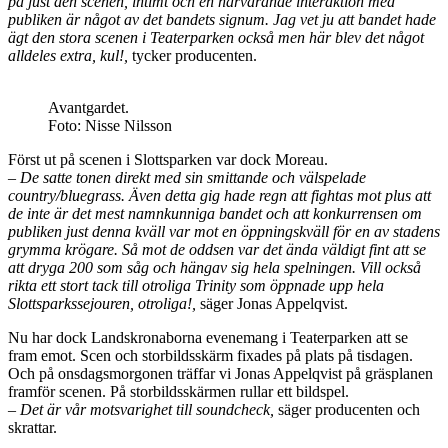
på just den scenen, intimt och en närvarande interaktion med
publiken är något av det bandets signum. Jag vet ju att bandet hade
ägt den stora scenen i Teaterparken också men här blev det något
alldeles extra, kul!,
tycker producenten.
Avantgardet.
Foto: Nisse Nilsson
Först ut på scenen i Slottsparken var dock Moreau.
– De satte tonen direkt med sin smittande och välspelade
country/bluegrass. Även detta gig hade regn att fightas mot plus att
de inte är det mest namnkunniga bandet och att konkurrensen om
publiken just denna kväll var mot en öppningskväll för en av stadens
grymma krögare. Så mot de oddsen var det ända väldigt fint att se
att dryga 200 som såg och hängav sig hela spelningen. Vill också
rikta ett stort tack till otroliga Trinity som öppnade upp hela
Slottsparkssejouren, otroliga!,
säger Jonas Appelqvist.
Nu har dock Landskronaborna evenemang i Teaterparken att se
fram emot. Scen och storbildsskärm fixades på plats på tisdagen.
Och på onsdagsmorgonen träffar vi Jonas Appelqvist på gräsplanen
framför scenen. På storbildsskärmen rullar ett bildspel.
– Det är vår motsvarighet till soundcheck,
säger producenten och
skrattar.