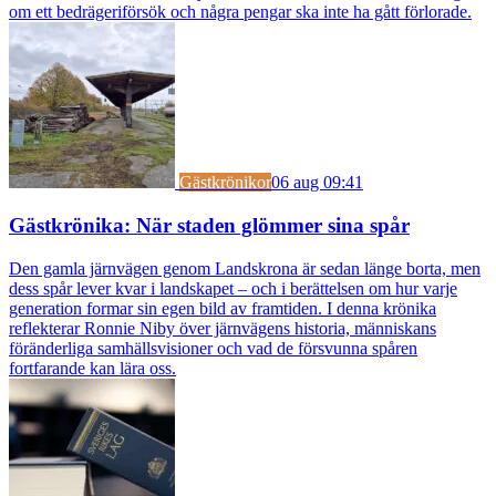
om ett bedrägeriförsök och några pengar ska inte ha gått förlorade.
Gästkrönikor
06 aug 09:41
Gästkrönika: När staden glömmer sina spår
Den gamla järnvägen genom Landskrona är sedan länge borta, men
dess spår lever kvar i landskapet – och i berättelsen om hur varje
generation formar sin egen bild av framtiden. I denna krönika
reflekterar Ronnie Niby över järnvägens historia, människans
föränderliga samhällsvisioner och vad de försvunna spåren
fortfarande kan lära oss.