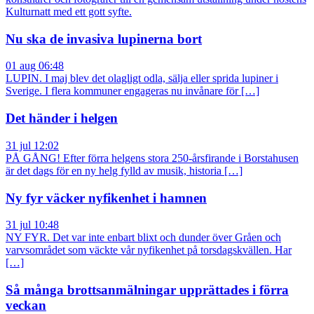
Kulturnatt med ett gott syfte.
Nu ska de invasiva lupinerna bort
01 aug 06:48
LUPIN. I maj blev det olagligt odla, sälja eller sprida lupiner i
Sverige. I flera kommuner engageras nu invånare för […]
Det händer i helgen
31 jul 12:02
PÅ GÅNG! Efter förra helgens stora 250-årsfirande i Borstahusen
är det dags för en ny helg fylld av musik, historia […]
Ny fyr väcker nyfikenhet i hamnen
31 jul 10:48
NY FYR. Det var inte enbart blixt och dunder över Gråen och
varvsområdet som väckte vår nyfikenhet på torsdagskvällen. Har
[…]
Så många brottsanmälningar upprättades i förra
veckan