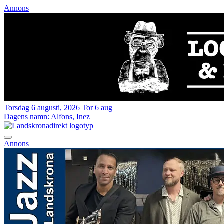
Annons
Torsdag 6 augusti, 2026
Tor 6 aug
Dagens namn:
Alfons, Inez
Annons