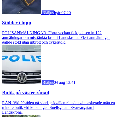
Blåljus
Igår 07:20
Stölder i topp
POLISANMÄLNINGAR. Förra veckan fick polisen in 122
anmälningar om misstänkta brott i Landskrona. Flest anmälningar
gällde stöld utan inbrott och cykelstöld.
Blåljus
04 aug 13:41
Butik på väster rånad
RÅN. Vid 20-tiden på söndagskvällen rånade två maskerade män en
mindre butik vid korsningen Suellsgatan–Svarvargatan i
Landskrona.