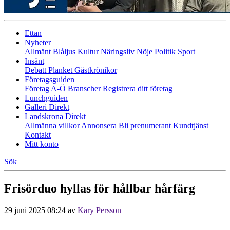
Ettan
Nyheter
Allmänt
Blåljus
Kultur
Näringsliv
Nöje
Politik
Sport
Insänt
Debatt
Planket
Gästkrönikor
Företagsguiden
Företag A-Ö
Branscher
Registrera ditt företag
Lunchguiden
Galleri Direkt
Landskrona Direkt
Allmänna villkor
Annonsera
Bli prenumerant
Kundtjänst
Kontakt
Mitt konto
Sök
Frisörduo hyllas för hållbar hårfärg
29 juni 2025 08:24
av
Kary Persson