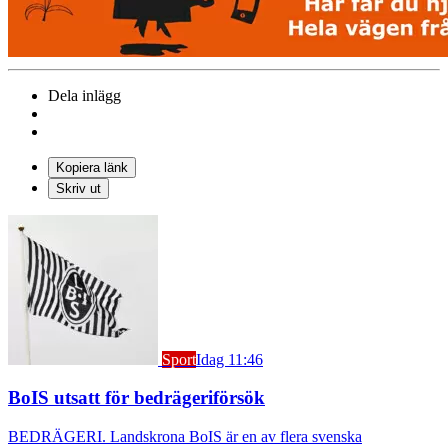
Dela inlägg
Kopiera länk
Skriv ut
Sport
Idag 11:46
BoIS utsatt för bedrägeriförsök
BEDRÄGERI. Landskrona BoIS är en av flera svenska