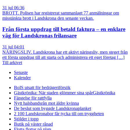
31 jul 06:36
BROTT. Polisen har registrerat sammanlagt 77 anmälningar om
misstänkta brott i Landskrona den senaste veckan.
Från första uppdrag till betald faktura – en enklare
väg för Landskronas frilansare
31 jul 04:01
NÄRINGSLIV. Landskrona har ett aktivt näringsliv, men steget från
ett första uppdrag till att starta och administrera ett eget företag […]
Till arkivet
Senaste
Kalender
BoIS utsatt för bedrägeriförsök
Gästkrönika: När staden glömmer sina spår
Gästkrönika
Fängelse för rattfylla
Nytt halsbandsrån mot äldre kvinna
De beslut som byggde Landskrona
planket
2 100 Landskronabor får tycka till om tryggheten
Stölder i topp
Butik på väster rånad
Flotta flottar på plats