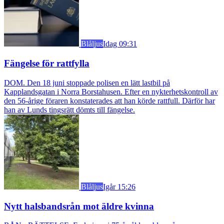
Blåljus
Idag 09:31
Fängelse för rattfylla
DOM. Den 18 juni stoppade polisen en lätt lastbil på
Kapplandsgatan i Norra Borstahusen. Efter en nykterhetskontroll av
den 56-årige föraren konstaterades att han körde rattfull. Därför har
han av Lunds tingsrätt dömts till fängelse.
Blåljus
Igår 15:26
Nytt halsbandsrån mot äldre kvinna