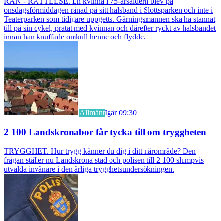
RÅN - RÄTTELSE. En kvinna i 75-årsåldern blev på
onsdagsförmiddagen rånad på sitt halsband i Slottsparken och inte i
Teaterparken som tidigare uppgetts. Gärningsmannen ska ha stannat
till på sin cykel, pratat med kvinnan och därefter ryckt av halsbandet
innan han knuffade omkull henne och flydde.
Allmänt
Igår 09:30
2 100 Landskronabor får tycka till om tryggheten
TRYGGHET. Hur trygg känner du dig i ditt närområde? Den
frågan ställer nu Landskrona stad och polisen till 2 100 slumpvis
utvalda invånare i den årliga trygghetsundersökningen.