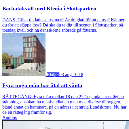
Bachatakväll med Klenia i Slottsparken
DANS. Gillar du latinska rytmer? Är du glad för att dansa? Känner
du för att släppa loss? Då ska du ta dig till scenen i Slottsparken på
torsdag kväll och ha dansskorna snörade på fötterna.
Blåljus
03 aug 16:18
Fyra unga män har åtal att vänta
RÄTTEGÅNG. Fyra män mellan 18 och 22 år gamla har enligt en
stämningsansökan ha misshandlat en man med diverse tillhyggen,
bland annat en hammare, på en adress i centrala Landskrona. Nu har
de en rättegång framför sig.
Annons