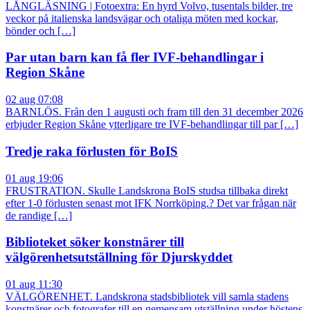
LÅNGLÄSNING | Fotoextra: En hyrd Volvo, tusentals bilder, tre
veckor på italienska landsvägar och otaliga möten med kockar,
bönder och […]
Par utan barn kan få fler IVF-behandlingar i
Region Skåne
02 aug 07:08
BARNLÖS. Från den 1 augusti och fram till den 31 december 2026
erbjuder Region Skåne ytterligare tre IVF-behandlingar till par […]
Tredje raka förlusten för BoIS
01 aug 19:06
FRUSTRATION. Skulle Landskrona BoIS studsa tillbaka direkt
efter 1-0 förlusten senast mot IFK Norrköping.? Det var frågan när
de randige […]
Biblioteket söker konstnärer till
välgörenhetsutställning för Djurskyddet
01 aug 11:30
VÄLGÖRENHET. Landskrona stadsbibliotek vill samla stadens
konstnärer och fotografer till en gemensam utställning under höstens