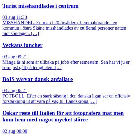
Turist misshandlades i centrum
03 aug 11:38
MISSHANDEL. En man i 20-årsåldern, hemmahörande i en
kommun i östra Skåne misshandlades av ett flertal personer natten
mot söndagen. […]
Veckans luncher
03 aug 09:21
Många är ni som är tillbaka på jobb efter semestern. Sen har vi ju er
som just gått på ledigheten. […]
BoIS värvar dansk anfallare
03 aug 06:21
FOTBOLL. Efter en stark säsong i den danska ligan ser en offensiv
förstärkning ut att vara på väg till Landskrona […]
Oskar reste till Italien för att fotografera mat men
kom hem med något mycket större
02 aug 08:08