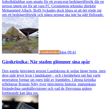
fotbollsklubbar som utsatts för ett avancerat bedrägeriförsök där en
person utgett sig för att vara FC Groningens tekniske direktör
Mohammed Allach. BoIS lyckades dock klura ut att det rörde sig
om ett bedrägeriförsök och några pengar ska inte ha gått förlorade.
Gästkrönikor
Idag 09:41
Gästkrönika: När staden glömmer sina spår
Den gamla järnvägen genom Landskrona är sedan länge borta, men
dess spår lever kvar i landskapet – och i berättelsen om hur varje
generation formar sin egen bild av framtiden. I denna krönika
reflekterar Ronnie Niby över järnvägens historia, människans
föränderliga samhällsvisioner och vad de försvunna spåren
fortfarande kan lära oss.