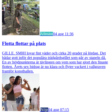
Allmänt
04 aug 11:36
Flotta flottar på plats
GILLE. SMHI lovar fint väder och cirka 20 grader på lördag. Det
bådar gott inför det populära trädgårdsgillet som går av stapeln då.
En av höjdpunkterna är tävlingen om vem som har gjort den finaste
flotten. Årets sex bidrag är nu klara och flyter vackert i vallgraven
framför konsthallen.
Nöje
04 aug 07:15