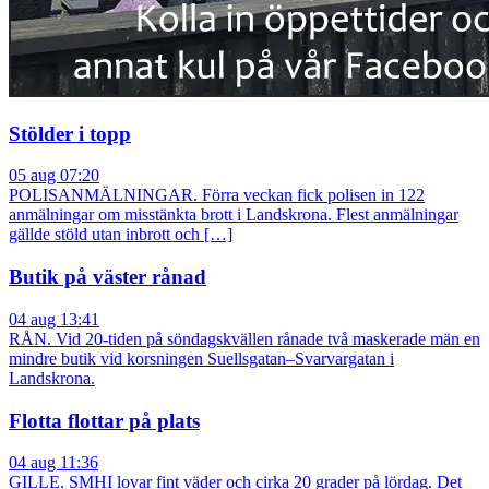
Stölder i topp
05 aug 07:20
POLISANMÄLNINGAR. Förra veckan fick polisen in 122
anmälningar om misstänkta brott i Landskrona. Flest anmälningar
gällde stöld utan inbrott och […]
Butik på väster rånad
04 aug 13:41
RÅN. Vid 20-tiden på söndagskvällen rånade två maskerade män en
mindre butik vid korsningen Suellsgatan–Svarvargatan i
Landskrona.
Flotta flottar på plats
04 aug 11:36
GILLE. SMHI lovar fint väder och cirka 20 grader på lördag. Det