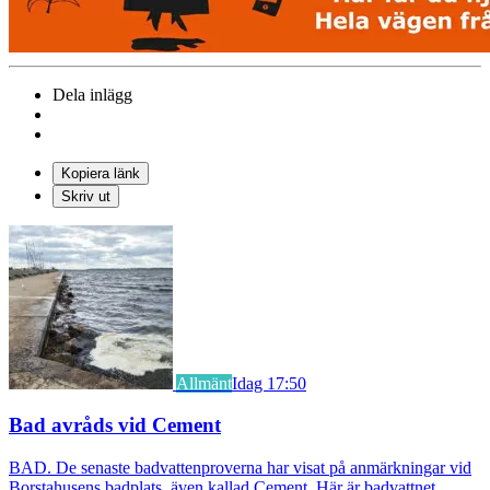
Dela inlägg
Kopiera länk
Skriv ut
Allmänt
Idag 17:50
Bad avråds vid Cement
BAD. De senaste badvattenproverna har visat på anmärkningar vid
Borstahusens badplats, även kallad Cement. Här är badvattnet