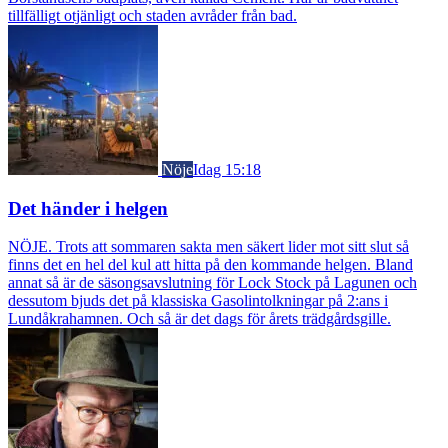
tillfälligt otjänligt och staden avråder från bad.
Nöje
Idag 15:18
Det händer i helgen
NÖJE. Trots att sommaren sakta men säkert lider mot sitt slut så
finns det en hel del kul att hitta på den kommande helgen. Bland
annat så är de säsongsavslutning för Lock Stock på Lagunen och
dessutom bjuds det på klassiska Gasolintolkningar på 2:ans i
Lundåkrahamnen. Och så är det dags för årets trädgårdsgille.