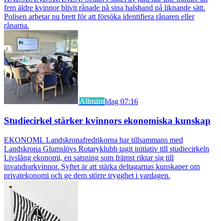
fem äldre kvinnor blivit rånade på sina halsband på liknande sätt.
Polisen arbetar nu brett för att försöka identifiera rånaren eller
rånarna.
Allmänt
Idag 07:16
Studiecirkel stärker kvinnors ekonomiska kunskap
EKONOMI. Landskronafredrikorna har tillsammans med
Landskrona Glumslövs Rotaryklubb tagit initiativ till studiecirkeln
Livslång ekonomi, en satsning som främst riktar sig till
invandrarkvinnor. Syftet är att stärka deltagarnas kunskaper om
privatekonomi och ge dem större trygghet i vardagen.