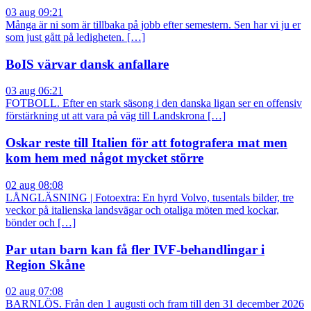
03 aug 09:21
Många är ni som är tillbaka på jobb efter semestern. Sen har vi ju er
som just gått på ledigheten. […]
BoIS värvar dansk anfallare
03 aug 06:21
FOTBOLL. Efter en stark säsong i den danska ligan ser en offensiv
förstärkning ut att vara på väg till Landskrona […]
Oskar reste till Italien för att fotografera mat men
kom hem med något mycket större
02 aug 08:08
LÅNGLÄSNING | Fotoextra: En hyrd Volvo, tusentals bilder, tre
veckor på italienska landsvägar och otaliga möten med kockar,
bönder och […]
Par utan barn kan få fler IVF-behandlingar i
Region Skåne
02 aug 07:08
BARNLÖS. Från den 1 augusti och fram till den 31 december 2026