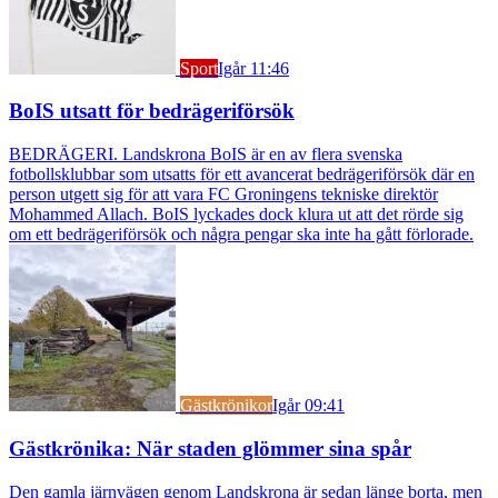
Sport
Igår 11:46
BoIS utsatt för bedrägeriförsök
BEDRÄGERI. Landskrona BoIS är en av flera svenska
fotbollsklubbar som utsatts för ett avancerat bedrägeriförsök där en
person utgett sig för att vara FC Groningens tekniske direktör
Mohammed Allach. BoIS lyckades dock klura ut att det rörde sig
om ett bedrägeriförsök och några pengar ska inte ha gått förlorade.
Gästkrönikor
Igår 09:41
Gästkrönika: När staden glömmer sina spår
Den gamla järnvägen genom Landskrona är sedan länge borta, men