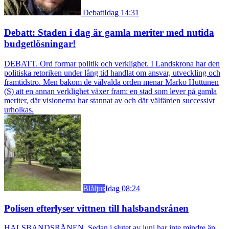
Debatt
Idag 14:31
Debatt: Staden i dag är gamla meriter med nutida
budgetlösningar!
DEBATT. Ord formar politik och verklighet. I Landskrona har den
politiska retoriken under lång tid handlat om ansvar, utveckling och
framtidstro. Men bakom de välvalda orden menar Marko Huttunen
(S) att en annan verklighet växer fram: en stad som lever på gamla
meriter, där visionerna har stannat av och där välfärden successivt
urholkas.
Blåljus
Idag 08:24
Polisen efterlyser vittnen till halsbandsrånen
HALSBANDSRÅNEN. Sedan i slutet av juni har inte mindre än