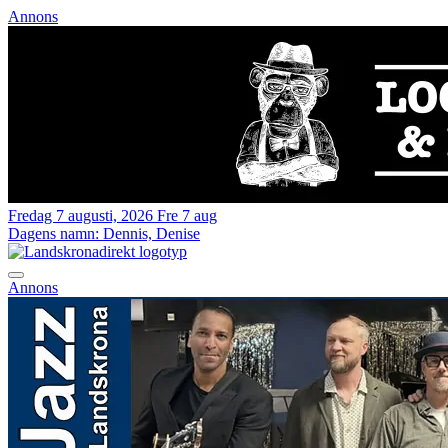
Annons
Fredag 7 augusti, 2026
Fre 7 aug
Dagens namn:
Dennis, Denise
Annons