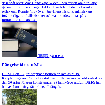
dess spår lever kvar i landskapet – och i berättelsen om hur varje
generation formar sin egen bild av framtiden. I denna krönika
reflekterar Ronnie Niby över järnvägens historia, människans
föränderliga samhällsvisioner och vad de försvunna spåren
fortfarande kan lära oss.
Blåljus
Igår 09:31
Fängelse för rattfylla
DOM. Den 18 juni stoppade polisen en lätt lastbil på
Kapplandsgatan i Norra Borstahusen. Efter en nykterhetskontroll av
den 56-årige föraren konstaterades att han körde rattfull. Därför har
han av Lunds tingsrätt dömts till fängelse.