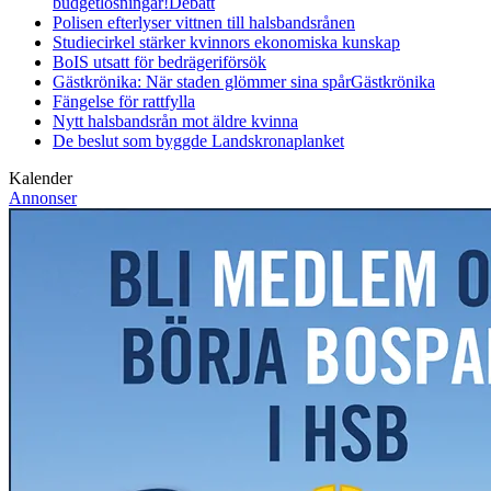
budgetlösningar!
Debatt
Polisen efterlyser vittnen till halsbandsrånen
Studiecirkel stärker kvinnors ekonomiska kunskap
BoIS utsatt för bedrägeriförsök
Gästkrönika: När staden glömmer sina spår
Gästkrönika
Fängelse för rattfylla
Nytt halsbandsrån mot äldre kvinna
De beslut som byggde Landskrona
planket
Kalender
Annonser