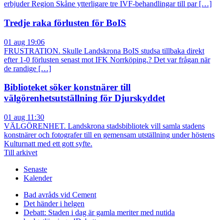
erbjuder Region Skåne ytterligare tre IVF-behandlingar till par […]
Tredje raka förlusten för BoIS
01 aug 19:06
FRUSTRATION. Skulle Landskrona BoIS studsa tillbaka direkt
efter 1-0 förlusten senast mot IFK Norrköping.? Det var frågan när
de randige […]
Biblioteket söker konstnärer till
välgörenhetsutställning för Djurskyddet
01 aug 11:30
VÄLGÖRENHET. Landskrona stadsbibliotek vill samla stadens
konstnärer och fotografer till en gemensam utställning under höstens
Kulturnatt med ett gott syfte.
Till arkivet
Senaste
Kalender
Bad avråds vid Cement
Det händer i helgen
Debatt: Staden i dag är gamla meriter med nutida