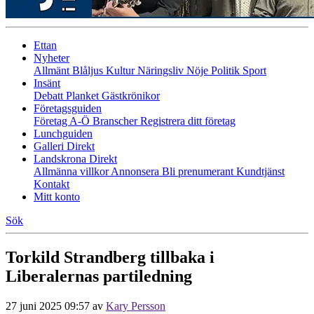
Ettan
Nyheter
Allmänt
Blåljus
Kultur
Näringsliv
Nöje
Politik
Sport
Insänt
Debatt
Planket
Gästkrönikor
Företagsguiden
Företag A-Ö
Branscher
Registrera ditt företag
Lunchguiden
Galleri Direkt
Landskrona Direkt
Allmänna villkor
Annonsera
Bli prenumerant
Kundtjänst
Kontakt
Mitt konto
Sök
Torkild Strandberg tillbaka i
Liberalernas partiledning
27 juni 2025 09:57
av
Kary Persson