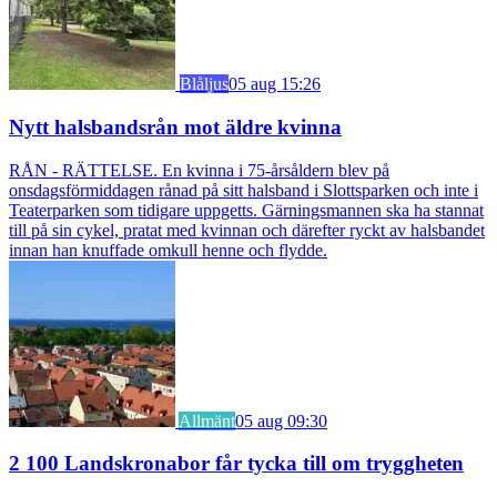
Blåljus
05 aug 15:26
Nytt halsbandsrån mot äldre kvinna
RÅN - RÄTTELSE. En kvinna i 75-årsåldern blev på
onsdagsförmiddagen rånad på sitt halsband i Slottsparken och inte i
Teaterparken som tidigare uppgetts. Gärningsmannen ska ha stannat
till på sin cykel, pratat med kvinnan och därefter ryckt av halsbandet
innan han knuffade omkull henne och flydde.
Allmänt
05 aug 09:30
2 100 Landskronabor får tycka till om tryggheten