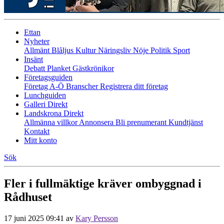
Ettan
Nyheter
Allmänt
Blåljus
Kultur
Näringsliv
Nöje
Politik
Sport
Insänt
Debatt
Planket
Gästkrönikor
Företagsguiden
Företag A-Ö
Branscher
Registrera ditt företag
Lunchguiden
Galleri Direkt
Landskrona Direkt
Allmänna villkor
Annonsera
Bli prenumerant
Kundtjänst
Kontakt
Mitt konto
Sök
Fler i fullmäktige kräver ombyggnad i
Rådhuset
17 juni 2025 09:41
av
Kary Persson