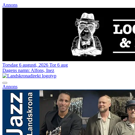
Annons
Torsdag 6 augusti, 2026
Tor 6 aug
Dagens namn:
Alfons, Inez
Annons