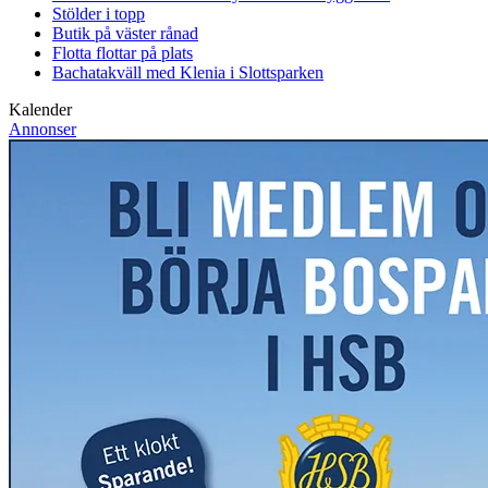
Stölder i topp
Butik på väster rånad
Flotta flottar på plats
Bachatakväll med Klenia i Slottsparken
Kalender
Annonser