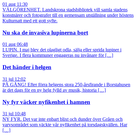
01 aug 11:30
VÄLGÖRENHET. Landskrona stadsbibliotek vill samla stadens
konstnärer och fotografer till en gemensam utställning under höstens
Kulturnatt med ett gott syfte.
Nu ska de invasiva lupinerna bort
01 aug 06:48
LUPIN. I maj blev det olagligt odla, sälja eller sprida lupiner i
Sverige. I flera kommuner engageras nu invånare för […]
Det händer i helgen
31 jul 12:02
PÅ GÅNG! Efter förra helgens stora 250-årsfirande i Borstahusen
är det dags för en ny helg fylld av musik, historia […]
Ny fyr väcker nyfikenhet i hamnen
31 jul 10:48
NY FYR. Det var inte enbart blixt och dunder över Gråen och
varvsområdet som väckte vår nyfikenhet på torsdagskvällen. Har
[…]