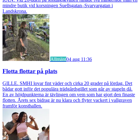
mindre butik vid korsningen Suellsgatan–Svarvargatan i
Landskrona.
Allmänt
04 aug 11:36
Flotta flottar på plats
GILLE. SMHI lovar fint väder och cirka 20 grader på lördag. Det
bådar gott inför det populära trädgårdsgillet som går av stapeln då.
En av höjdpunkterna är tävlingen om vem som har gjort den finaste
flotten. Årets sex bidrag är nu klara och flyter vackert i vallgraven
framför konsthallen.