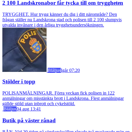
2 100 Landskronabor får tycka till om tryggheten
TRYGGHET. Hur trygg känner du dig i ditt närområde? Den
frågan ställer nu Landskrona stad och polisen till 2 100 slumpvis
utvalda invånare i den årliga trygghetsundersökningen.
Blåljus
Igår 07:20
Stölder i topp
POLISANMÄLNINGAR. Förra veckan fick polisen in 122
anmälningar om misstänkta brott i Landskrona. Flest anmälningar
gällde stöld utan inbrott och cykelstöld.
Blåljus
04 aug 13:41
Butik på väster rånad
RÅN. Vid 20-tiden på söndagskvällen rånade två maskerade män en