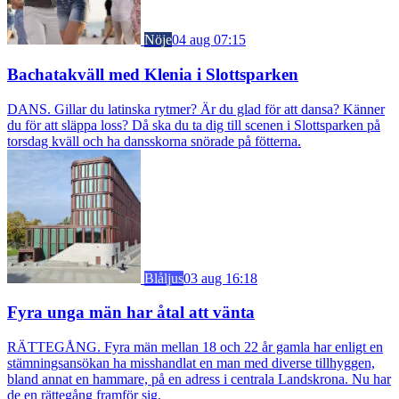
Nöje
04 aug 07:15
Bachatakväll med Klenia i Slottsparken
DANS. Gillar du latinska rytmer? Är du glad för att dansa? Känner
du för att släppa loss? Då ska du ta dig till scenen i Slottsparken på
torsdag kväll och ha dansskorna snörade på fötterna.
Blåljus
03 aug 16:18
Fyra unga män har åtal att vänta
RÄTTEGÅNG. Fyra män mellan 18 och 22 år gamla har enligt en
stämningsansökan ha misshandlat en man med diverse tillhyggen,
bland annat en hammare, på en adress i centrala Landskrona. Nu har
de en rättegång framför sig.