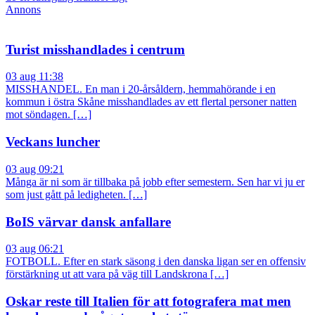
Annons
Turist misshandlades i centrum
03 aug 11:38
MISSHANDEL. En man i 20-årsåldern, hemmahörande i en
kommun i östra Skåne misshandlades av ett flertal personer natten
mot söndagen. […]
Veckans luncher
03 aug 09:21
Många är ni som är tillbaka på jobb efter semestern. Sen har vi ju er
som just gått på ledigheten. […]
BoIS värvar dansk anfallare
03 aug 06:21
FOTBOLL. Efter en stark säsong i den danska ligan ser en offensiv
förstärkning ut att vara på väg till Landskrona […]
Oskar reste till Italien för att fotografera mat men