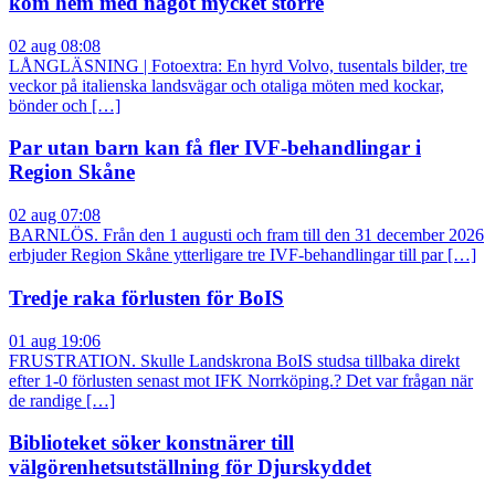
kom hem med något mycket större
02 aug 08:08
LÅNGLÄSNING | Fotoextra: En hyrd Volvo, tusentals bilder, tre
veckor på italienska landsvägar och otaliga möten med kockar,
bönder och […]
Par utan barn kan få fler IVF-behandlingar i
Region Skåne
02 aug 07:08
BARNLÖS. Från den 1 augusti och fram till den 31 december 2026
erbjuder Region Skåne ytterligare tre IVF-behandlingar till par […]
Tredje raka förlusten för BoIS
01 aug 19:06
FRUSTRATION. Skulle Landskrona BoIS studsa tillbaka direkt
efter 1-0 förlusten senast mot IFK Norrköping.? Det var frågan när
de randige […]
Biblioteket söker konstnärer till
välgörenhetsutställning för Djurskyddet