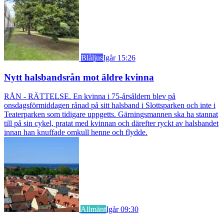
Blåljus
Igår 15:26
Nytt halsbandsrån mot äldre kvinna
RÅN - RÄTTELSE. En kvinna i 75-årsåldern blev på
onsdagsförmiddagen rånad på sitt halsband i Slottsparken och inte i
Teaterparken som tidigare uppgetts. Gärningsmannen ska ha stannat
till på sin cykel, pratat med kvinnan och därefter ryckt av halsbandet
innan han knuffade omkull henne och flydde.
Allmänt
Igår 09:30