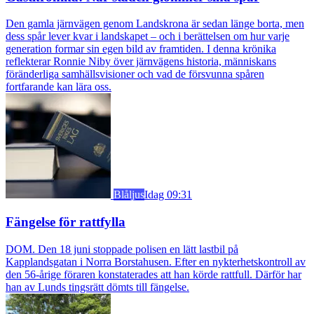
Den gamla järnvägen genom Landskrona är sedan länge borta, men
dess spår lever kvar i landskapet – och i berättelsen om hur varje
generation formar sin egen bild av framtiden. I denna krönika
reflekterar Ronnie Niby över järnvägens historia, människans
föränderliga samhällsvisioner och vad de försvunna spåren
fortfarande kan lära oss.
Blåljus
Idag 09:31
Fängelse för rattfylla
DOM. Den 18 juni stoppade polisen en lätt lastbil på
Kapplandsgatan i Norra Borstahusen. Efter en nykterhetskontroll av
den 56-årige föraren konstaterades att han körde rattfull. Därför har
han av Lunds tingsrätt dömts till fängelse.