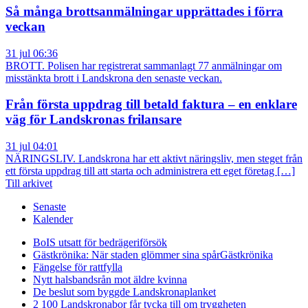
Så många brottsanmälningar upprättades i förra
veckan
31 jul 06:36
BROTT. Polisen har registrerat sammanlagt 77 anmälningar om
misstänkta brott i Landskrona den senaste veckan.
Från första uppdrag till betald faktura – en enklare
väg för Landskronas frilansare
31 jul 04:01
NÄRINGSLIV. Landskrona har ett aktivt näringsliv, men steget från
ett första uppdrag till att starta och administrera ett eget företag […]
Till arkivet
Senaste
Kalender
BoIS utsatt för bedrägeriförsök
Gästkrönika: När staden glömmer sina spår
Gästkrönika
Fängelse för rattfylla
Nytt halsbandsrån mot äldre kvinna
De beslut som byggde Landskrona
planket
2 100 Landskronabor får tycka till om tryggheten