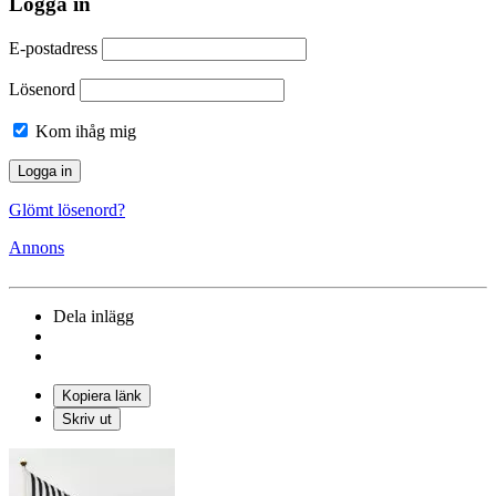
Logga in
E-postadress
Lösenord
Kom ihåg mig
Glömt lösenord?
Annons
Dela inlägg
Kopiera länk
Skriv ut