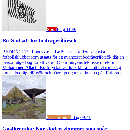
Sport
Idag 11:46
BoIS utsatt för bedrägeriförsök
BEDRÄGERI. Landskrona BoIS är en av flera svenska
fotbollsklubbar som utsatts för ett avancerat bedrägeriförsök där en
person utgett sig för att vara FC Groningens tekniske direktör
Mohammed Allach. BoIS lyckades dock klura ut att det rörde sig
om ett bedrägeriförsök och några pengar ska inte ha gått förlorade.
Gästkrönikor
Idag 09:41
Gästkrönika: När staden glömmer sina spår