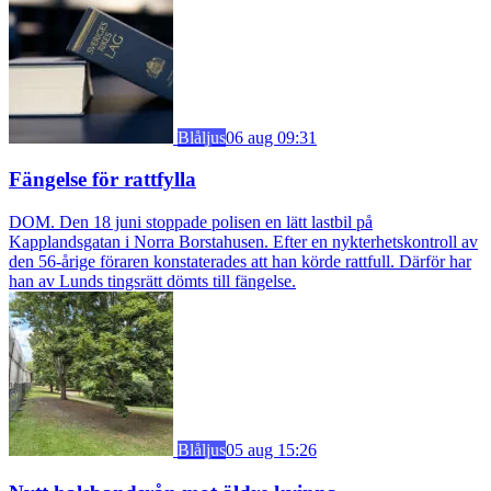
Blåljus
06 aug 09:31
Fängelse för rattfylla
DOM. Den 18 juni stoppade polisen en lätt lastbil på
Kapplandsgatan i Norra Borstahusen. Efter en nykterhetskontroll av
den 56-årige föraren konstaterades att han körde rattfull. Därför har
han av Lunds tingsrätt dömts till fängelse.
Blåljus
05 aug 15:26