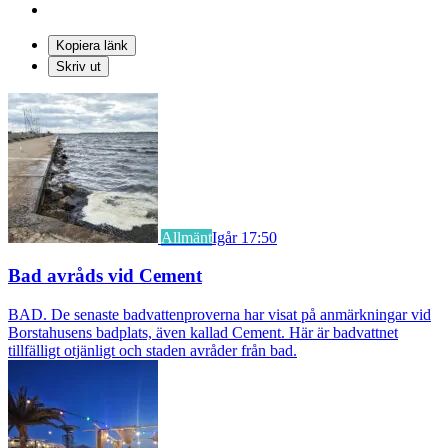
Kopiera länk
Skriv ut
Allmänt
Igår 17:50
Bad avråds vid Cement
BAD. De senaste badvattenproverna har visat på anmärkningar vid
Borstahusens badplats, även kallad Cement. Här är badvattnet
tillfälligt otjänligt och staden avråder från bad.