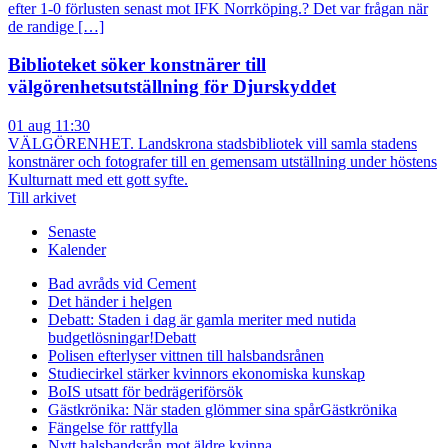
efter 1-0 förlusten senast mot IFK Norrköping.? Det var frågan när
de randige […]
Biblioteket söker konstnärer till
välgörenhetsutställning för Djurskyddet
01 aug 11:30
VÄLGÖRENHET. Landskrona stadsbibliotek vill samla stadens
konstnärer och fotografer till en gemensam utställning under höstens
Kulturnatt med ett gott syfte.
Till arkivet
Senaste
Kalender
Bad avråds vid Cement
Det händer i helgen
Debatt: Staden i dag är gamla meriter med nutida
budgetlösningar!
Debatt
Polisen efterlyser vittnen till halsbandsrånen
Studiecirkel stärker kvinnors ekonomiska kunskap
BoIS utsatt för bedrägeriförsök
Gästkrönika: När staden glömmer sina spår
Gästkrönika
Fängelse för rattfylla
Nytt halsbandsrån mot äldre kvinna