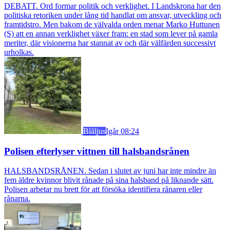
DEBATT. Ord formar politik och verklighet. I Landskrona har den
politiska retoriken under lång tid handlat om ansvar, utveckling och
framtidstro. Men bakom de välvalda orden menar Marko Huttunen
(S) att en annan verklighet växer fram: en stad som lever på gamla
meriter, där visionerna har stannat av och där välfärden successivt
urholkas.
Blåljus
Igår 08:24
Polisen efterlyser vittnen till halsbandsrånen
HALSBANDSRÅNEN. Sedan i slutet av juni har inte mindre än
fem äldre kvinnor blivit rånade på sina halsband på liknande sätt.
Polisen arbetar nu brett för att försöka identifiera rånaren eller
rånarna.