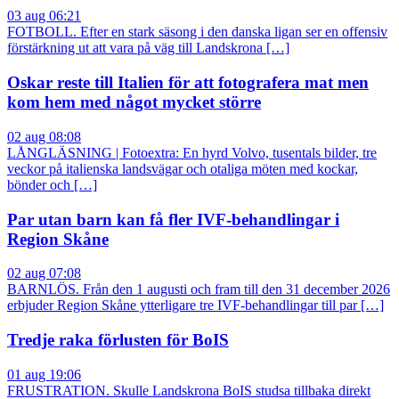
03 aug 06:21
FOTBOLL. Efter en stark säsong i den danska ligan ser en offensiv
förstärkning ut att vara på väg till Landskrona […]
Oskar reste till Italien för att fotografera mat men
kom hem med något mycket större
02 aug 08:08
LÅNGLÄSNING | Fotoextra: En hyrd Volvo, tusentals bilder, tre
veckor på italienska landsvägar och otaliga möten med kockar,
bönder och […]
Par utan barn kan få fler IVF-behandlingar i
Region Skåne
02 aug 07:08
BARNLÖS. Från den 1 augusti och fram till den 31 december 2026
erbjuder Region Skåne ytterligare tre IVF-behandlingar till par […]
Tredje raka förlusten för BoIS
01 aug 19:06
FRUSTRATION. Skulle Landskrona BoIS studsa tillbaka direkt