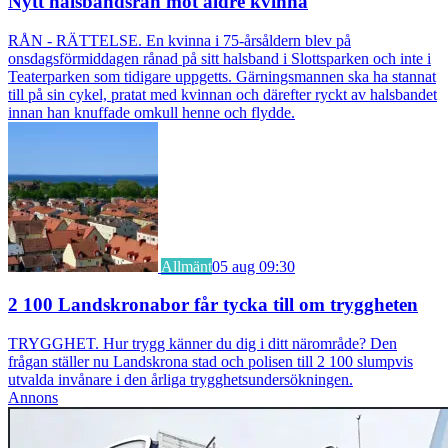
Nytt halsbandsrån mot äldre kvinna
RÅN - RÄTTELSE. En kvinna i 75-årsåldern blev på
onsdagsförmiddagen rånad på sitt halsband i Slottsparken och inte i
Teaterparken som tidigare uppgetts. Gärningsmannen ska ha stannat
till på sin cykel, pratat med kvinnan och därefter ryckt av halsbandet
innan han knuffade omkull henne och flydde.
Allmänt
05 aug 09:30
2 100 Landskronabor får tycka till om tryggheten
TRYGGHET. Hur trygg känner du dig i ditt närområde? Den
frågan ställer nu Landskrona stad och polisen till 2 100 slumpvis
utvalda invånare i den årliga trygghetsundersökningen.
Annons