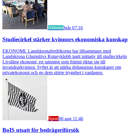
Allmänt
Igår 07:16
Studiecirkel stärker kvinnors ekonomiska kunskap
EKONOMI. Landskronafredrikorna har tillsammans med
Landskrona Glumslövs Rotaryklubb tagit initiativ till studiecirkeln
Livslång ekonomi, en satsning som främst riktar sig till
invandrarkvinnor. Syftet är att stärka deltagarnas kunskaper om
privatekonomi och ge dem större trygghet i vardagen.
Sport
06 aug 11:46
BoIS utsatt för bedrägeriförsök