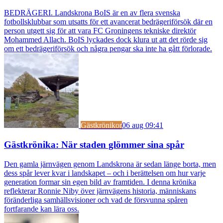
BEDRÄGERI. Landskrona BoIS är en av flera svenska
fotbollsklubbar som utsatts för ett avancerat bedrägeriförsök där en
person utgett sig för att vara FC Groningens tekniske direktör
Mohammed Allach. BoIS lyckades dock klura ut att det rörde sig
om ett bedrägeriförsök och några pengar ska inte ha gått förlorade.
Gästkrönikor
06 aug 09:41
Gästkrönika: När staden glömmer sina spår
Den gamla järnvägen genom Landskrona är sedan länge borta, men
dess spår lever kvar i landskapet – och i berättelsen om hur varje
generation formar sin egen bild av framtiden. I denna krönika
reflekterar Ronnie Niby över järnvägens historia, människans
föränderliga samhällsvisioner och vad de försvunna spåren
fortfarande kan lära oss.