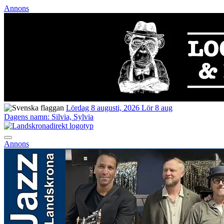
Annons
Lördag 8 augusti, 2026
Lör 8 aug
Dagens namn:
Silvia, Sylvia
Annons