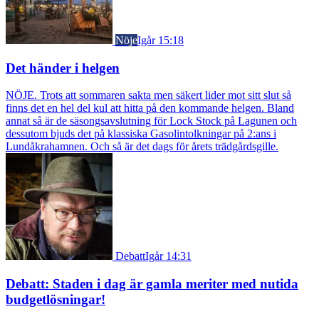
Nöje
Igår 15:18
Det händer i helgen
NÖJE. Trots att sommaren sakta men säkert lider mot sitt slut så
finns det en hel del kul att hitta på den kommande helgen. Bland
annat så är de säsongsavslutning för Lock Stock på Lagunen och
dessutom bjuds det på klassiska Gasolintolkningar på 2:ans i
Lundåkrahamnen. Och så är det dags för årets trädgårdsgille.
Debatt
Igår 14:31
Debatt: Staden i dag är gamla meriter med nutida
budgetlösningar!