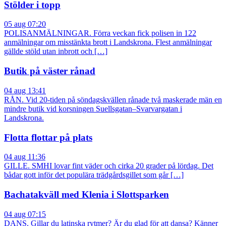
Stölder i topp
05 aug 07:20
POLISANMÄLNINGAR. Förra veckan fick polisen in 122
anmälningar om misstänkta brott i Landskrona. Flest anmälningar
gällde stöld utan inbrott och […]
Butik på väster rånad
04 aug 13:41
RÅN. Vid 20-tiden på söndagskvällen rånade två maskerade män en
mindre butik vid korsningen Suellsgatan–Svarvargatan i
Landskrona.
Flotta flottar på plats
04 aug 11:36
GILLE. SMHI lovar fint väder och cirka 20 grader på lördag. Det
bådar gott inför det populära trädgårdsgillet som går […]
Bachatakväll med Klenia i Slottsparken
04 aug 07:15
DANS. Gillar du latinska rytmer? Är du glad för att dansa? Känner