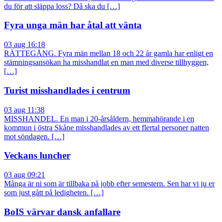
du för att släppa loss? Då ska du […]
Fyra unga män har åtal att vänta
03 aug 16:18
RÄTTEGÅNG. Fyra män mellan 18 och 22 år gamla har enligt en
stämningsansökan ha misshandlat en man med diverse tillhyggen,
[…]
Turist misshandlades i centrum
03 aug 11:38
MISSHANDEL. En man i 20-årsåldern, hemmahörande i en
kommun i östra Skåne misshandlades av ett flertal personer natten
mot söndagen. […]
Veckans luncher
03 aug 09:21
Många är ni som är tillbaka på jobb efter semestern. Sen har vi ju er
som just gått på ledigheten. […]
BoIS värvar dansk anfallare