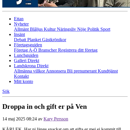
Ettan
Nyheter
Allmänt
Blåljus
Kultur
Näringsliv
Nöje
Politik
Sport
Insänt
Debatt
Planket
Gästkrönikor
Företagsguiden
Företag A-Ö
Branscher
Registrera ditt företag
Lunchguiden
Galleri Direkt
Landskrona Direkt
Allmänna villkor
Annonsera
Bli prenumerant
Kundtjänst
Kontakt
Mitt konto
Sök
Droppa in och gift er på Ven
14 maj 2025 08:24
av
Kary Persson
KÄRLEK. Har ni länge snackat om att gifta er mej ej kommit till