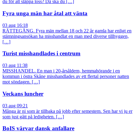
du för att släppa loss? Då ska du […]
Fyra unga män har åtal att vänta
03 aug 16:18
RÄTTEGÅNG. Fyra män mellan 18 och 22 år gamla har enligt en
stämningsansökan ha misshandlat en man med diverse tillhyggen,
[…]
Turist misshandlades i centrum
03 aug 11:38
MISSHANDEL. En man i 20-årsåldern, hemmahörande i en
kommun i östra Skåne misshandlades av ett flertal personer natten
mot söndagen. […]
Veckans luncher
03 aug 09:21
Många är ni som är tillbaka på jobb efter semestern. Sen har vi ju er
som just gått på ledigheten. […]
BoIS värvar dansk anfallare