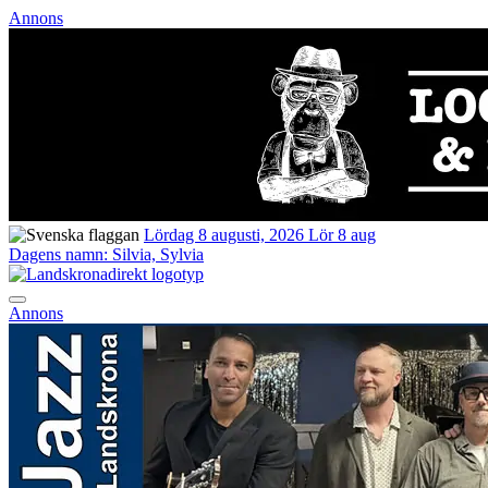
Annons
Lördag 8 augusti, 2026
Lör 8 aug
Dagens namn:
Silvia, Sylvia
Annons