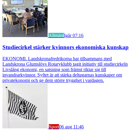
Allmänt
Igår 07:16
Studiecirkel stärker kvinnors ekonomiska kunskap
EKONOMI. Landskronafredrikorna har tillsammans med
Landskrona Glumslövs Rotaryklubb tagit initiativ till studiecirkeln
Livslång ekonomi, en satsning som främst riktar sig till
invandrarkvinnor. Syftet är att stärka deltagarnas kunskaper om
privatekonomi och ge dem större trygghet i vardagen.
Sport
06 aug 11:46