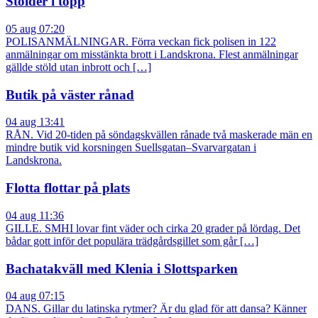
Stölder i topp
05 aug 07:20
POLISANMÄLNINGAR. Förra veckan fick polisen in 122
anmälningar om misstänkta brott i Landskrona. Flest anmälningar
gällde stöld utan inbrott och […]
Butik på väster rånad
04 aug 13:41
RÅN. Vid 20-tiden på söndagskvällen rånade två maskerade män en
mindre butik vid korsningen Suellsgatan–Svarvargatan i
Landskrona.
Flotta flottar på plats
04 aug 11:36
GILLE. SMHI lovar fint väder och cirka 20 grader på lördag. Det
bådar gott inför det populära trädgårdsgillet som går […]
Bachatakväll med Klenia i Slottsparken
04 aug 07:15
DANS. Gillar du latinska rytmer? Är du glad för att dansa? Känner