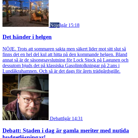
Nöje
Igår 15:18
Det händer i helgen
NÖJE. Trots att sommaren sakta men säkert lider mot sitt slut så
finns det en hel del kul att hitta på den kommande helgen. Bland
annat så är de säsongsavslutning för Lock Stock på Lagunen och
dessutom bjuds det på klassiska Gasolintolkningar på 2:ans i
Lundåkrahamnen. Och så är det dags för årets trädgårdsgille.
Debatt
Igår 14:31
Debatt: Staden i dag är gamla meriter med nutida
budgetlösningar!