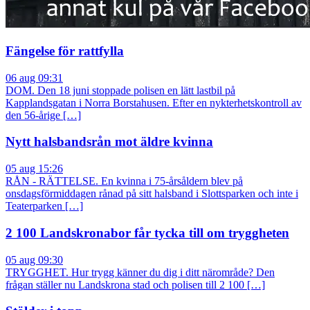
Fängelse för rattfylla
06 aug 09:31
DOM. Den 18 juni stoppade polisen en lätt lastbil på
Kapplandsgatan i Norra Borstahusen. Efter en nykterhetskontroll av
den 56-årige […]
Nytt halsbandsrån mot äldre kvinna
05 aug 15:26
RÅN - RÄTTELSE. En kvinna i 75-årsåldern blev på
onsdagsförmiddagen rånad på sitt halsband i Slottsparken och inte i
Teaterparken […]
2 100 Landskronabor får tycka till om tryggheten
05 aug 09:30
TRYGGHET. Hur trygg känner du dig i ditt närområde? Den
frågan ställer nu Landskrona stad och polisen till 2 100 […]