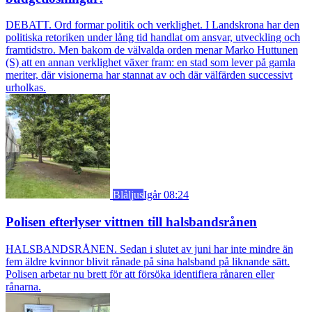
DEBATT. Ord formar politik och verklighet. I Landskrona har den
politiska retoriken under lång tid handlat om ansvar, utveckling och
framtidstro. Men bakom de välvalda orden menar Marko Huttunen
(S) att en annan verklighet växer fram: en stad som lever på gamla
meriter, där visionerna har stannat av och där välfärden successivt
urholkas.
Blåljus
Igår 08:24
Polisen efterlyser vittnen till halsbandsrånen
HALSBANDSRÅNEN. Sedan i slutet av juni har inte mindre än
fem äldre kvinnor blivit rånade på sina halsband på liknande sätt.
Polisen arbetar nu brett för att försöka identifiera rånaren eller
rånarna.