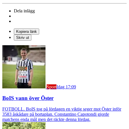
Dela inlägg
Kopiera länk
Skriv ut
Sport
Idag 17:09
BoIS vann över Öster
FOTBOLL. BoIS tog på lördagen en viktig seger mot Öster inför
3583 åskådare på bortaplan. Constantino Capotondi gjorde
matchens enda mål men det räckte denna lördag.