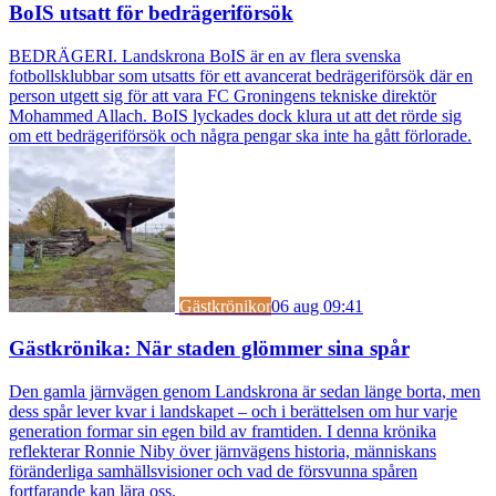
BoIS utsatt för bedrägeriförsök
BEDRÄGERI. Landskrona BoIS är en av flera svenska
fotbollsklubbar som utsatts för ett avancerat bedrägeriförsök där en
person utgett sig för att vara FC Groningens tekniske direktör
Mohammed Allach. BoIS lyckades dock klura ut att det rörde sig
om ett bedrägeriförsök och några pengar ska inte ha gått förlorade.
Gästkrönikor
06 aug 09:41
Gästkrönika: När staden glömmer sina spår
Den gamla järnvägen genom Landskrona är sedan länge borta, men
dess spår lever kvar i landskapet – och i berättelsen om hur varje
generation formar sin egen bild av framtiden. I denna krönika
reflekterar Ronnie Niby över järnvägens historia, människans
föränderliga samhällsvisioner och vad de försvunna spåren
fortfarande kan lära oss.