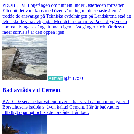
PROBLEM. Följetången om tunneln under Österleden fortsätter.
Efter att det varit kaos med översvämningar i de senaste åren så
trodde de ansvariga på Tekniska avdelningen på Landskrona stad att
felen skulle vara avhjälpta. Men det är dom inte. På en dryg vecka
har man tvingats stänga tunneln igen. Två gånger. Och när dessa
rader skrivs så är den öppen igen.
Allmänt
Igår 17:50
Bad avråds vid Cement
BAD. De senaste badvattenproverna har visat på anmärkningar vid
Borstahusens badplats, även kallad Cement. Här är badvattnet
tillfälligt otjänligt och staden avråder från bad.