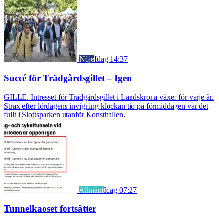
Nöje
Idag 14:37
Succé för Trädgårdsgillet – Igen
GILLE. Intresset för Trädgårdsgillet i Landskrona växer för varje år.
Strax efter lördagens invigning klockan tio på förmiddagen var det
fullt i Slottsparken utanför Konsthallen.
Allmänt
Idag 07:27
Tunnelkaoset fortsätter