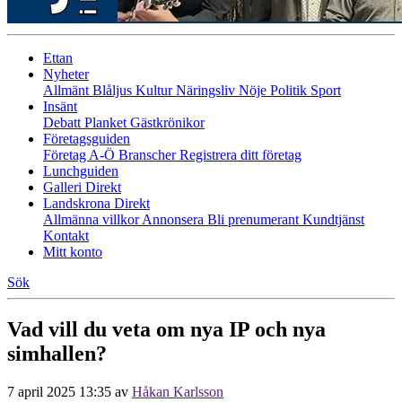
Ettan
Nyheter
Allmänt
Blåljus
Kultur
Näringsliv
Nöje
Politik
Sport
Insänt
Debatt
Planket
Gästkrönikor
Företagsguiden
Företag A-Ö
Branscher
Registrera ditt företag
Lunchguiden
Galleri Direkt
Landskrona Direkt
Allmänna villkor
Annonsera
Bli prenumerant
Kundtjänst
Kontakt
Mitt konto
Sök
Vad vill du veta om nya IP och nya
simhallen?
7 april 2025 13:35
av
Håkan Karlsson