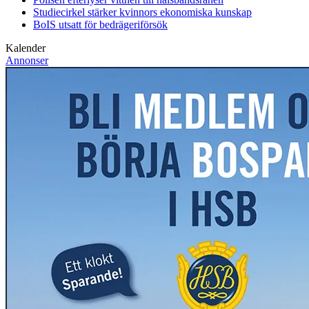
Studiecirkel stärker kvinnors ekonomiska kunskap
BoIS utsatt för bedrägeriförsök
Kalender
Annonser