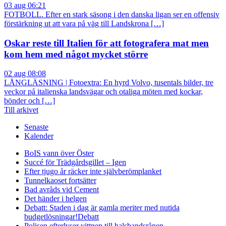
03 aug 06:21
FOTBOLL. Efter en stark säsong i den danska ligan ser en offensiv
förstärkning ut att vara på väg till Landskrona […]
Oskar reste till Italien för att fotografera mat men
kom hem med något mycket större
02 aug 08:08
LÅNGLÄSNING | Fotoextra: En hyrd Volvo, tusentals bilder, tre
veckor på italienska landsvägar och otaliga möten med kockar,
bönder och […]
Till arkivet
Senaste
Kalender
BoIS vann över Öster
Succé för Trädgårdsgillet – Igen
Efter tjugo år räcker inte självberöm
planket
Tunnelkaoset fortsätter
Bad avråds vid Cement
Det händer i helgen
Debatt: Staden i dag är gamla meriter med nutida
budgetlösningar!
Debatt
Polisen efterlyser vittnen till halsbandsrånen