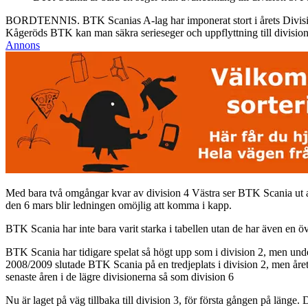
BORDTENNIS. BTK Scanias A-lag har imponerat stort i årets Division 
Kågeröds BTK kan man säkra serieseger och uppflyttning till division
Annons
Med bara två omgångar kvar av division 4 Västra ser BTK Scania ut at
den 6 mars blir ledningen omöjlig att komma i kapp.
BTK Scania har inte bara varit starka i tabellen utan de har även en 
BTK Scania har tidigare spelat så högt upp som i division 2, men unde
2008/2009 slutade BTK Scania på en tredjeplats i division 2, men året 
senaste åren i de lägre divisionerna så som division 6
Nu är laget på väg tillbaka till division 3, för första gången på länge.