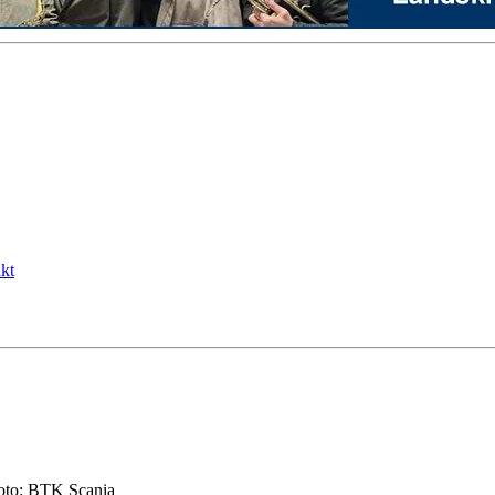
kt
Foto: BTK Scania