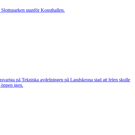
i Slottsparken utanför Konsthallen.
nsvariga på Tekniska avdelningen på Landskrona stad att felen skulle
n öppen igen.