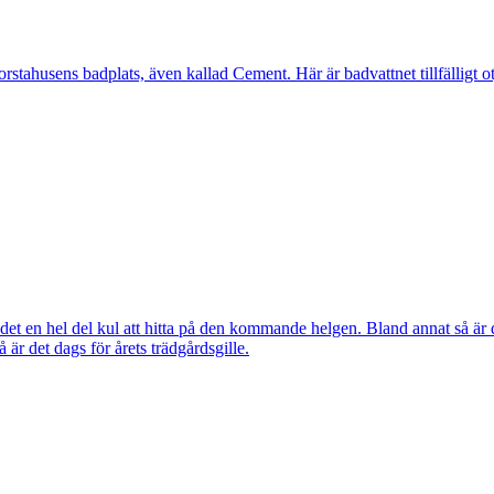
ahusens badplats, även kallad Cement. Här är badvattnet tillfälligt otj
ns det en hel del kul att hitta på den kommande helgen. Bland annat så
r det dags för årets trädgårdsgille.