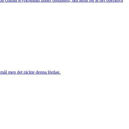
e på Gamla Kyrkogatan under onsdagen, ska ägna sig åt det operativa
mål men det räckte denna lördag.