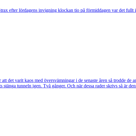
trax efter lördagens invigning klockan tio på förmiddagen var det fullt 
tt det varit kaos med översvämningar i de senaste åren så trodde de a
s stänga tunneln igen. Två gånger. Och när dessa rader skrivs så är de