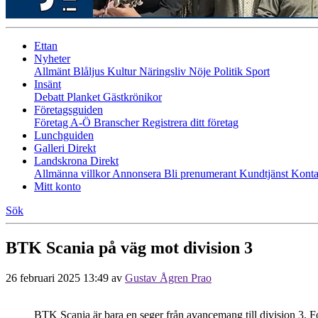
Ettan
Nyheter
Allmänt
Blåljus
Kultur
Näringsliv
Nöje
Politik
Sport
Insänt
Debatt
Planket
Gästkrönikor
Företagsguiden
Företag A-Ö
Branscher
Registrera ditt företag
Lunchguiden
Galleri Direkt
Landskrona Direkt
Allmänna villkor
Annonsera
Bli prenumerant
Kundtjänst
Konta
Mitt konto
Sök
BTK Scania på väg mot division 3
26 februari 2025 13:49
av
Gustav Ågren Prao
BTK Scania är bara en seger från avancemang till division 3. 