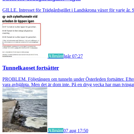
GILLE. Intresset för Trädgårdsgillet i Landskrona växer för varje år. S
Allmänt
Igår 07:27
Tunnelkaoset fortsätter
PROBLEM. Följetången om tunneln under Österleden fortsätter. Efter a
vara avhjälpta. Men det är dom inte. På en dryg vecka har man tvingat
Allmänt
07 aug 17:50