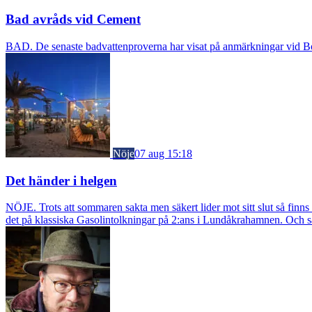
Bad avråds vid Cement
BAD. De senaste badvattenproverna har visat på anmärkningar vid Borst
Nöje
07 aug 15:18
Det händer i helgen
NÖJE. Trots att sommaren sakta men säkert lider mot sitt slut så fin
det på klassiska Gasolintolkningar på 2:ans i Lundåkrahamnen. Och så ä