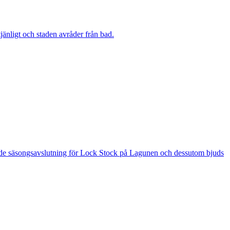
änligt och staden avråder från bad.
 är de säsongsavslutning för Lock Stock på Lagunen och dessutom bjuds