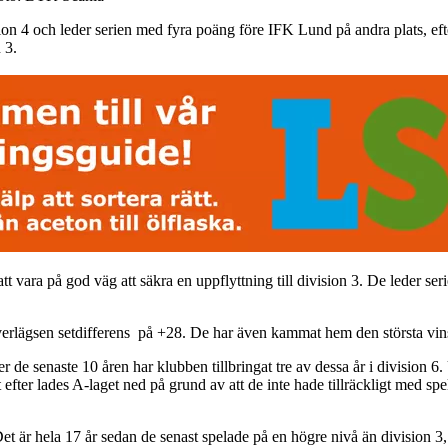
4 och leder serien med fyra poäng före IFK Lund på andra plats, efter
 3.
t vara på god väg att säkra en uppflyttning till division 3. De leder s
överlägsen setdifferens på +28. De har även kammat hem den största vin
r de senaste 10 åren har klubben tillbringat tre av dessa år i division 
efter lades A-laget ned på grund av att de inte hade tillräckligt med sp
 Det är hela 17 år sedan de senast spelade på en högre nivå än division 3,