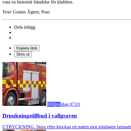
vara en historisk händelse för klubben.
Text: Gustav Ågren, Prao
Dela inlägg
Kopiera länk
Skriv ut
Blåljus
Idag 07:03
Drunkningstillbud i vallgraven
UTRYCKNING. Strax efter klockan ett natten mot söndagen larmades b