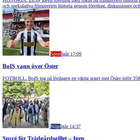
HISTORIA. En ny ideell förening med fokus på frimureriets historia h
och spekulativa frimureriets historia genom föredrag, diskussioner oc
Sport
Igår 17:09
BoIS vann över Öster
FOTBOLL. BoIS tog på lördagen en viktig seger mot Öster inför 3583
Nöje
Igår 14:37
Succé för Trädgårdsgillet – Igen