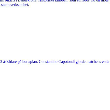
ar bildats i Landskrona. Historiska klubben, som stiftades vid ett möt
h studieverksamhet.
 åskådare på bortaplan. Constantino Capotondi gjorde matchens enda 