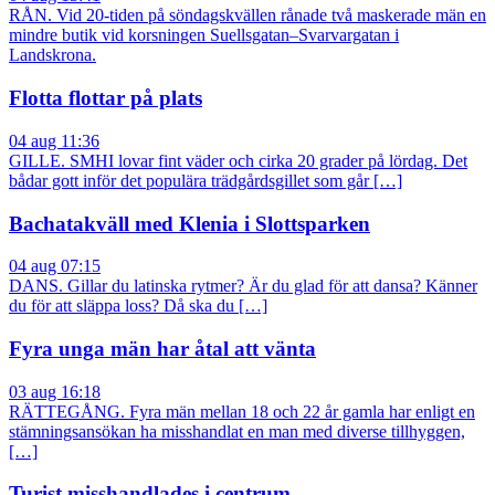
RÅN. Vid 20-tiden på söndagskvällen rånade två maskerade män en
mindre butik vid korsningen Suellsgatan–Svarvargatan i
Landskrona.
Flotta flottar på plats
04 aug 11:36
GILLE. SMHI lovar fint väder och cirka 20 grader på lördag. Det
bådar gott inför det populära trädgårdsgillet som går […]
Bachatakväll med Klenia i Slottsparken
04 aug 07:15
DANS. Gillar du latinska rytmer? Är du glad för att dansa? Känner
du för att släppa loss? Då ska du […]
Fyra unga män har åtal att vänta
03 aug 16:18
RÄTTEGÅNG. Fyra män mellan 18 och 22 år gamla har enligt en
stämningsansökan ha misshandlat en man med diverse tillhyggen,
[…]
Turist misshandlades i centrum