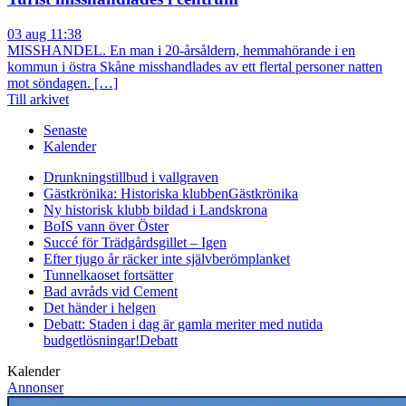
03 aug 11:38
MISSHANDEL. En man i 20-årsåldern, hemmahörande i en
kommun i östra Skåne misshandlades av ett flertal personer natten
mot söndagen. […]
Till arkivet
Senaste
Kalender
Drunkningstillbud i vallgraven
Gästkrönika: Historiska klubben
Gästkrönika
Ny historisk klubb bildad i Landskrona
BoIS vann över Öster
Succé för Trädgårdsgillet – Igen
Efter tjugo år räcker inte självberöm
planket
Tunnelkaoset fortsätter
Bad avråds vid Cement
Det händer i helgen
Debatt: Staden i dag är gamla meriter med nutida
budgetlösningar!
Debatt
Kalender
Annonser