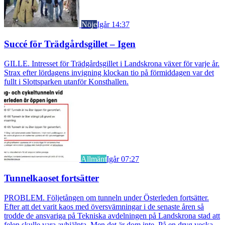
Nöje
Igår 14:37
Succé för Trädgårdsgillet – Igen
GILLE. Intresset för Trädgårdsgillet i Landskrona växer för varje år.
Strax efter lördagens invigning klockan tio på förmiddagen var det
fullt i Slottsparken utanför Konsthallen.
Allmänt
Igår 07:27
Tunnelkaoset fortsätter
PROBLEM. Följetången om tunneln under Österleden fortsätter.
Efter att det varit kaos med översvämningar i de senaste åren så
trodde de ansvariga på Tekniska avdelningen på Landskrona stad att
felen skulle vara avhjälpta. Men det är dom inte. På en dryg vecka