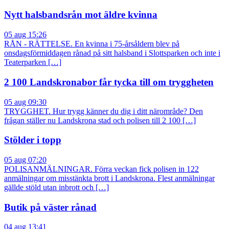
Nytt halsbandsrån mot äldre kvinna
05 aug 15:26
RÅN - RÄTTELSE. En kvinna i 75-årsåldern blev på
onsdagsförmiddagen rånad på sitt halsband i Slottsparken och inte i
Teaterparken […]
2 100 Landskronabor får tycka till om tryggheten
05 aug 09:30
TRYGGHET. Hur trygg känner du dig i ditt närområde? Den
frågan ställer nu Landskrona stad och polisen till 2 100 […]
Stölder i topp
05 aug 07:20
POLISANMÄLNINGAR. Förra veckan fick polisen in 122
anmälningar om misstänkta brott i Landskrona. Flest anmälningar
gällde stöld utan inbrott och […]
Butik på väster rånad
04 aug 13:41