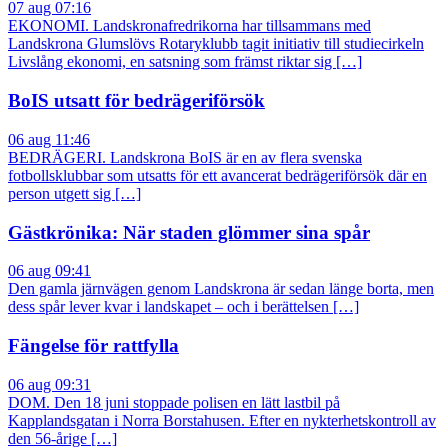
07 aug 07:16
EKONOMI. Landskronafredrikorna har tillsammans med
Landskrona Glumslövs Rotaryklubb tagit initiativ till studiecirkeln
Livslång ekonomi, en satsning som främst riktar sig […]
BoIS utsatt för bedrägeriförsök
06 aug 11:46
BEDRÄGERI. Landskrona BoIS är en av flera svenska
fotbollsklubbar som utsatts för ett avancerat bedrägeriförsök där en
person utgett sig […]
Gästkrönika: När staden glömmer sina spår
06 aug 09:41
Den gamla järnvägen genom Landskrona är sedan länge borta, men
dess spår lever kvar i landskapet – och i berättelsen […]
Fängelse för rattfylla
06 aug 09:31
DOM. Den 18 juni stoppade polisen en lätt lastbil på
Kapplandsgatan i Norra Borstahusen. Efter en nykterhetskontroll av
den 56-årige […]