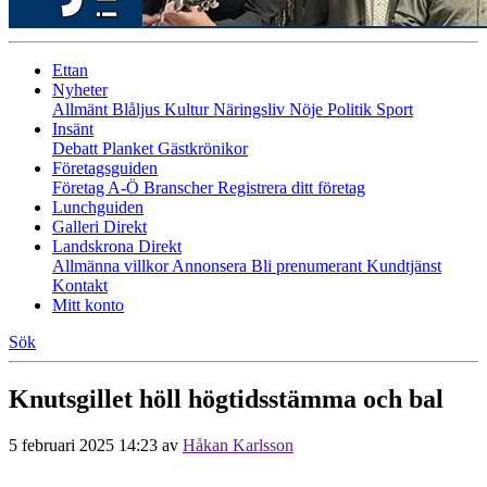
Ettan
Nyheter
Allmänt
Blåljus
Kultur
Näringsliv
Nöje
Politik
Sport
Insänt
Debatt
Planket
Gästkrönikor
Företagsguiden
Företag A-Ö
Branscher
Registrera ditt företag
Lunchguiden
Galleri Direkt
Landskrona Direkt
Allmänna villkor
Annonsera
Bli prenumerant
Kundtjänst
Kontakt
Mitt konto
Sök
Knutsgillet höll högtidsstämma och bal
5 februari 2025 14:23
av
Håkan Karlsson