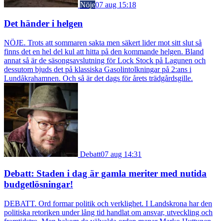
Nöje
07 aug 15:18
Det händer i helgen
NÖJE. Trots att sommaren sakta men säkert lider mot sitt slut så
finns det en hel del kul att hitta på den kommande helgen. Bland
annat så är de säsongsavslutning för Lock Stock på Lagunen och
dessutom bjuds det på klassiska Gasolintolkningar på 2:ans i
Lundåkrahamnen. Och så är det dags för årets trädgårdsgille.
Debatt
07 aug 14:31
Debatt: Staden i dag är gamla meriter med nutida
budgetlösningar!
DEBATT. Ord formar politik och verklighet. I Landskrona har den
politiska retoriken under lång tid handlat om ansvar, utveckling och