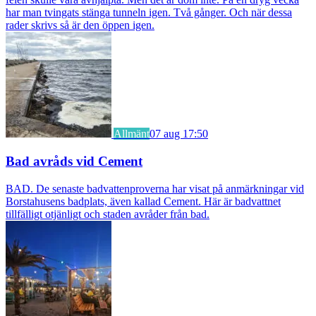
har man tvingats stänga tunneln igen. Två gånger. Och när dessa
rader skrivs så är den öppen igen.
Allmänt
07 aug 17:50
Bad avråds vid Cement
BAD. De senaste badvattenproverna har visat på anmärkningar vid
Borstahusens badplats, även kallad Cement. Här är badvattnet
tillfälligt otjänligt och staden avråder från bad.