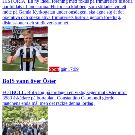
HISTORIA. En ny ideell förening med fokus på frimureriets historia
har bildats i Landskrona. Historiska klubben, som stiftades vid ett
möte på Gamla Kyrkogatan under onsdagen, ska ägna sig åt det
operativa och spekulativa frimureriets historia genom föredrag,
diskussioner och studieverksamhet.
Sport
Igår 17:09
BoIS vann över Öster
FOTBOLL. BoIS tog på lördagen en viktig seger mot Öster inför
3583 åskådare på bortaplan. Constantino Capotondi gjorde
matchens enda mål men det räckte denna lördag.