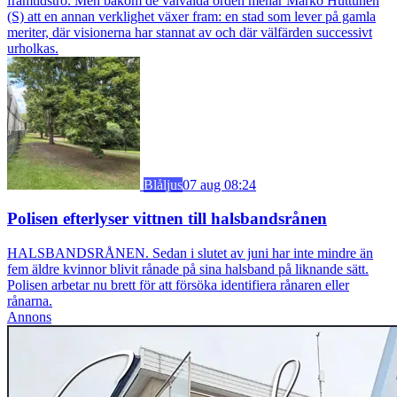
framtidstro. Men bakom de välvalda orden menar Marko Huttunen
(S) att en annan verklighet växer fram: en stad som lever på gamla
meriter, där visionerna har stannat av och där välfärden successivt
urholkas.
Blåljus
07 aug 08:24
Polisen efterlyser vittnen till halsbandsrånen
HALSBANDSRÅNEN. Sedan i slutet av juni har inte mindre än
fem äldre kvinnor blivit rånade på sina halsband på liknande sätt.
Polisen arbetar nu brett för att försöka identifiera rånaren eller
rånarna.
Annons