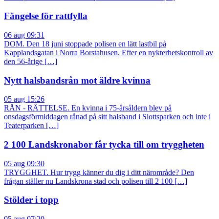
Fängelse för rattfylla
06 aug 09:31
DOM. Den 18 juni stoppade polisen en lätt lastbil på
Kapplandsgatan i Norra Borstahusen. Efter en nykterhetskontroll av
den 56-årige […]
Nytt halsbandsrån mot äldre kvinna
05 aug 15:26
RÅN - RÄTTELSE. En kvinna i 75-årsåldern blev på
onsdagsförmiddagen rånad på sitt halsband i Slottsparken och inte i
Teaterparken […]
2 100 Landskronabor får tycka till om tryggheten
05 aug 09:30
TRYGGHET. Hur trygg känner du dig i ditt närområde? Den
frågan ställer nu Landskrona stad och polisen till 2 100 […]
Stölder i topp
05 aug 07:20