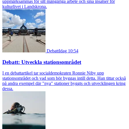
uppmärksammas för sitt mångåriga arbete och sina insatser för
kulturlivet i Landskrona.
Debatt
Idag 10:54
Debatt: Utveckla stationsområdet
I en debattartikel tar socialdemokraten Ronnie Niby upp
stationsområdet och vad som bör byggas intill detta. Han tittar också
på andra exempel där "nya" stationer byggts och utvecklingen kring
dessa.