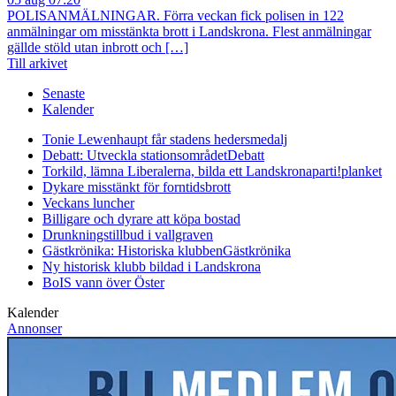
POLISANMÄLNINGAR. Förra veckan fick polisen in 122
anmälningar om misstänkta brott i Landskrona. Flest anmälningar
gällde stöld utan inbrott och […]
Till arkivet
Senaste
Kalender
Tonie Lewenhaupt får stadens hedersmedalj
Debatt: Utveckla stationsområdet
Debatt
Torkild, lämna Liberalerna, bilda ett Landskronaparti!
planket
Dykare misstänkt för forntidsbrott
Veckans luncher
Billigare och dyrare att köpa bostad
Drunkningstillbud i vallgraven
Gästkrönika: Historiska klubben
Gästkrönika
Ny historisk klubb bildad i Landskrona
BoIS vann över Öster
Kalender
Annonser