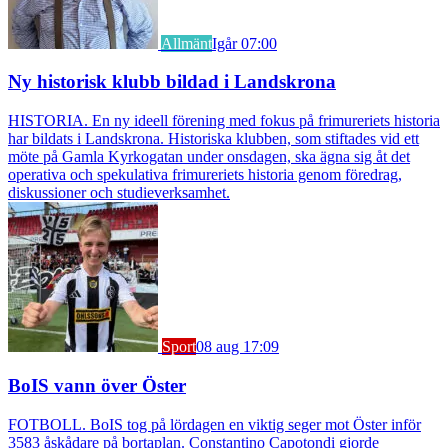
Allmänt
Igår 07:00
Ny historisk klubb bildad i Landskrona
HISTORIA. En ny ideell förening med fokus på frimureriets historia
har bildats i Landskrona. Historiska klubben, som stiftades vid ett
möte på Gamla Kyrkogatan under onsdagen, ska ägna sig åt det
operativa och spekulativa frimureriets historia genom föredrag,
diskussioner och studieverksamhet.
Sport
08 aug 17:09
BoIS vann över Öster
FOTBOLL. BoIS tog på lördagen en viktig seger mot Öster inför
3583 åskådare på bortaplan. Constantino Capotondi gjorde