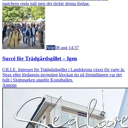
matchens enda mål men det räckte denna lördag.
Nöje
08 aug 14:37
Succé för Trädgårdsgillet – Igen
GILLE. Intresset för Trädgårdsgillet i Landskrona växer för varje år.
Strax efter lördagens invigning klockan tio på förmiddagen var det
fullt i Slottsparken utanför Konsthallen.
Annons