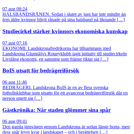
07 aug 08:24
HALSBANDSRÅNEN. Sedan i slutet av juni har inte mindre än
fem äldre kvinnor blivit rånade på sina halsband på liknande […]
Studiecirkel stärker kvinnors ekonomiska kunskap
07 aug 07:16
EKONOMI. Landskronafredrikorna har tillsammans med
Landskrona Glumslövs Rotaryklubb tagit initiativ till studiecirkeln
Livslång ekonomi, en satsning som främst riktar sig […]
BoIS utsatt för bedrägeriförsök
06 aug 11:46
BEDRÄGERI. Landskrona BoIS är en av flera svenska
fotbollsklubbar som utsatts för ett avancerat bedrägeriförsök där en
person utgett sig […]
Gästkrönika: När staden glömmer sina spår
06 aug 09:41
Den gamla järnvägen genom Landskrona är sedan länge borta, men
dess spår lever kvar i landskapet – och i berättelsen […]