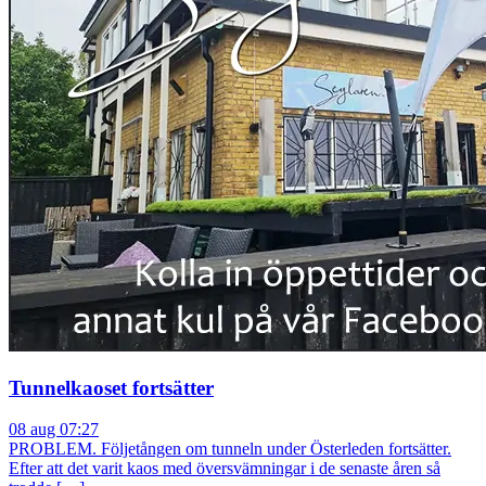
Tunnelkaoset fortsätter
08 aug 07:27
PROBLEM. Följetången om tunneln under Österleden fortsätter.
Efter att det varit kaos med översvämningar i de senaste åren så