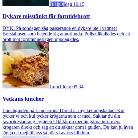
Blåljus
Idag 10:15
Dykare misstänkt för forntidsbrott
DYK. På söndagen såg passerande en dykare ute i vattnet i
Borstahusen som betedde sig annorlunda. Polis tillkallades och ett
brott mot fornminneslagen uppdagades.
Lunch
Idag 09:34
Veckans luncher
Lunchguiden på Landskrona Direkt är mycket uppskattad. Kul
tycker vi och kul tycker krögarna som är med. Saknar du din
favoritrestaurang i guiden? Då får du mer än gärna informera
krögaren direkt och säg att du saknar dom i guiden. Du kan ju även
lägga ett mejl till oss så hör vi av oss till dom.