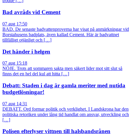
trodde […]
Bad avråds vid Cement
07 aug 17:50
BAD. De senaste badvattenproverna har visat på anmärkningar vid
Borstahusens badplats, även kallad Cement. Här är badvattnet
tillfälligt otjänligt och […]
Det händer i helgen
07 aug 15:18
NÖJE. Trots att sommaren sakta men säkert lider mot sitt slut så
finns det en hel del kul att hitta […]
Debatt: Staden i dag är gamla meriter med nutida
budgetlösningar!
07 aug 14:31
DEBATT. Ord formar politik och verklighet. I Landskrona har den
politiska retoriken under lång tid handlat om ansvar, utveckling och
[…]
Polisen efterlyser vittnen till halsbandsrånen