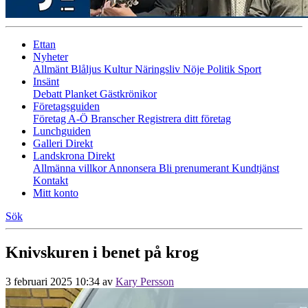
Ettan
Nyheter
Allmänt
Blåljus
Kultur
Näringsliv
Nöje
Politik
Sport
Insänt
Debatt
Planket
Gästkrönikor
Företagsguiden
Företag A-Ö
Branscher
Registrera ditt företag
Lunchguiden
Galleri Direkt
Landskrona Direkt
Allmänna villkor
Annonsera
Bli prenumerant
Kundtjänst
Kontakt
Mitt konto
Sök
Knivskuren i benet på krog
3 februari 2025 10:34
av
Kary Persson