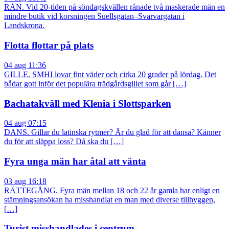
RÅN. Vid 20-tiden på söndagskvällen rånade två maskerade män en
mindre butik vid korsningen Suellsgatan–Svarvargatan i
Landskrona.
Flotta flottar på plats
04 aug 11:36
GILLE. SMHI lovar fint väder och cirka 20 grader på lördag. Det
bådar gott inför det populära trädgårdsgillet som går […]
Bachatakväll med Klenia i Slottsparken
04 aug 07:15
DANS. Gillar du latinska rytmer? Är du glad för att dansa? Känner
du för att släppa loss? Då ska du […]
Fyra unga män har åtal att vänta
03 aug 16:18
RÄTTEGÅNG. Fyra män mellan 18 och 22 år gamla har enligt en
stämningsansökan ha misshandlat en man med diverse tillhyggen,
[…]
Turist misshandlades i centrum