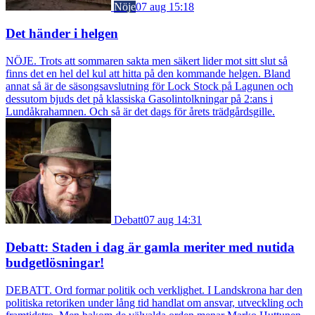
Nöje
07 aug 15:18
Det händer i helgen
NÖJE. Trots att sommaren sakta men säkert lider mot sitt slut så
finns det en hel del kul att hitta på den kommande helgen. Bland
annat så är de säsongsavslutning för Lock Stock på Lagunen och
dessutom bjuds det på klassiska Gasolintolkningar på 2:ans i
Lundåkrahamnen. Och så är det dags för årets trädgårdsgille.
Debatt
07 aug 14:31
Debatt: Staden i dag är gamla meriter med nutida
budgetlösningar!
DEBATT. Ord formar politik och verklighet. I Landskrona har den
politiska retoriken under lång tid handlat om ansvar, utveckling och