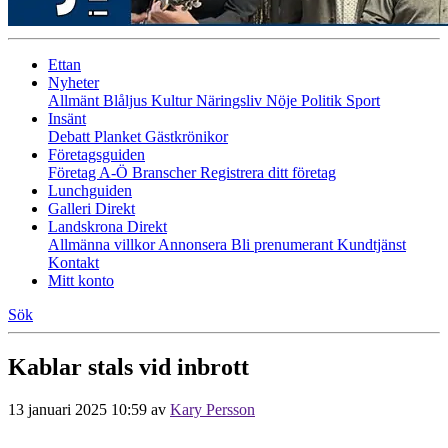
Ettan
Nyheter
Allmänt
Blåljus
Kultur
Näringsliv
Nöje
Politik
Sport
Insänt
Debatt
Planket
Gästkrönikor
Företagsguiden
Företag A-Ö
Branscher
Registrera ditt företag
Lunchguiden
Galleri Direkt
Landskrona Direkt
Allmänna villkor
Annonsera
Bli prenumerant
Kundtjänst
Kontakt
Mitt konto
Sök
Kablar stals vid inbrott
13 januari 2025 10:59
av
Kary Persson