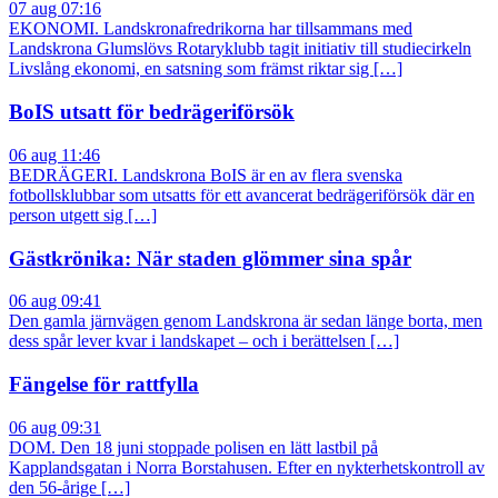
07 aug 07:16
EKONOMI. Landskronafredrikorna har tillsammans med
Landskrona Glumslövs Rotaryklubb tagit initiativ till studiecirkeln
Livslång ekonomi, en satsning som främst riktar sig […]
BoIS utsatt för bedrägeriförsök
06 aug 11:46
BEDRÄGERI. Landskrona BoIS är en av flera svenska
fotbollsklubbar som utsatts för ett avancerat bedrägeriförsök där en
person utgett sig […]
Gästkrönika: När staden glömmer sina spår
06 aug 09:41
Den gamla järnvägen genom Landskrona är sedan länge borta, men
dess spår lever kvar i landskapet – och i berättelsen […]
Fängelse för rattfylla
06 aug 09:31
DOM. Den 18 juni stoppade polisen en lätt lastbil på
Kapplandsgatan i Norra Borstahusen. Efter en nykterhetskontroll av
den 56-årige […]