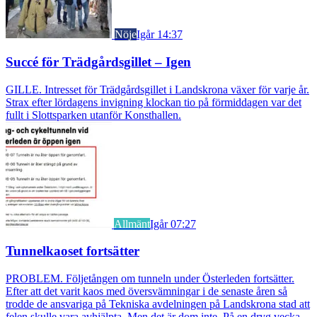
Nöje
Igår 14:37
Succé för Trädgårdsgillet – Igen
GILLE. Intresset för Trädgårdsgillet i Landskrona växer för varje år.
Strax efter lördagens invigning klockan tio på förmiddagen var det
fullt i Slottsparken utanför Konsthallen.
Allmänt
Igår 07:27
Tunnelkaoset fortsätter
PROBLEM. Följetången om tunneln under Österleden fortsätter.
Efter att det varit kaos med översvämningar i de senaste åren så
trodde de ansvariga på Tekniska avdelningen på Landskrona stad att
felen skulle vara avhjälpta. Men det är dom inte. På en dryg vecka