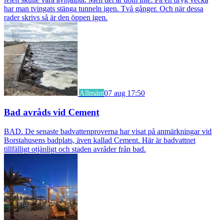
har man tvingats stänga tunneln igen. Två gånger. Och när dessa
rader skrivs så är den öppen igen.
Allmänt
07 aug 17:50
Bad avråds vid Cement
BAD. De senaste badvattenproverna har visat på anmärkningar vid
Borstahusens badplats, även kallad Cement. Här är badvattnet
tillfälligt otjänligt och staden avråder från bad.