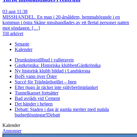
03 aug 11:38
MISSHANDEL. En man i 20-årsåldern, hemmahörande i en
kommun i östra Skåne misshandlades av ett flertal personer natten
mot söndagen. […]
Till arkivet
Senaste
Kalender
Drunkningstillbud i vallgraven
Gästkrönika: Historiska klubben
Gästkrönika
Ny historisk klubb bildad i Landskrona
BoIS vann över Öster
Succé för Trädgårdsgillet – Igen
Efter tjugo år räcker inte självberöm
planket
Tunnelkaoset fortsätter
Bad avråds vid Cement
Det händer i helgen
Debatt: Staden i dag är gamla meriter med nutida
budgetlösningar!
Debatt
Kalender
Annonser