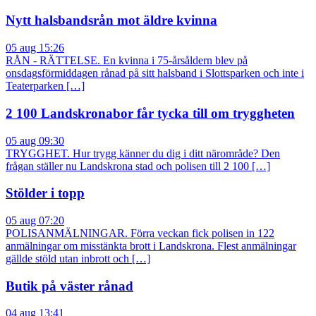
Nytt halsbandsrån mot äldre kvinna
05 aug 15:26
RÅN - RÄTTELSE. En kvinna i 75-årsåldern blev på
onsdagsförmiddagen rånad på sitt halsband i Slottsparken och inte i
Teaterparken […]
2 100 Landskronabor får tycka till om tryggheten
05 aug 09:30
TRYGGHET. Hur trygg känner du dig i ditt närområde? Den
frågan ställer nu Landskrona stad och polisen till 2 100 […]
Stölder i topp
05 aug 07:20
POLISANMÄLNINGAR. Förra veckan fick polisen in 122
anmälningar om misstänkta brott i Landskrona. Flest anmälningar
gällde stöld utan inbrott och […]
Butik på väster rånad
04 aug 13:41