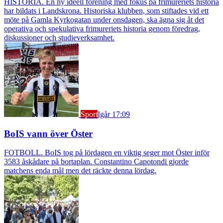
HISTORIA. En ny ideell förening med fokus på frimureriets historia
har bildats i Landskrona. Historiska klubben, som stiftades vid ett
möte på Gamla Kyrkogatan under onsdagen, ska ägna sig åt det
operativa och spekulativa frimureriets historia genom föredrag,
diskussioner och studieverksamhet.
Sport
Igår 17:09
BoIS vann över Öster
FOTBOLL. BoIS tog på lördagen en viktig seger mot Öster inför
3583 åskådare på bortaplan. Constantino Capotondi gjorde
matchens enda mål men det räckte denna lördag.