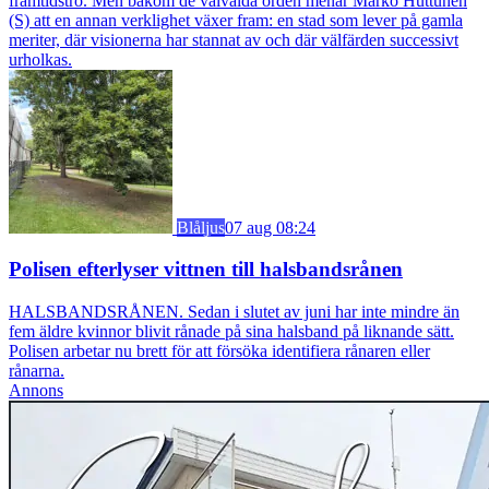
framtidstro. Men bakom de välvalda orden menar Marko Huttunen
(S) att en annan verklighet växer fram: en stad som lever på gamla
meriter, där visionerna har stannat av och där välfärden successivt
urholkas.
Blåljus
07 aug 08:24
Polisen efterlyser vittnen till halsbandsrånen
HALSBANDSRÅNEN. Sedan i slutet av juni har inte mindre än
fem äldre kvinnor blivit rånade på sina halsband på liknande sätt.
Polisen arbetar nu brett för att försöka identifiera rånaren eller
rånarna.
Annons