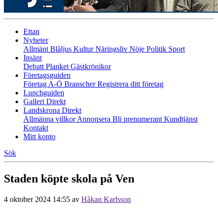
Ettan
Nyheter
Allmänt
Blåljus
Kultur
Näringsliv
Nöje
Politik
Sport
Insänt
Debatt
Planket
Gästkrönikor
Företagsguiden
Företag A-Ö
Branscher
Registrera ditt företag
Lunchguiden
Galleri Direkt
Landskrona Direkt
Allmänna villkor
Annonsera
Bli prenumerant
Kundtjänst
Kontakt
Mitt konto
Sök
Staden köpte skola på Ven
4 oktober 2024 14:55
av
Håkan Karlsson