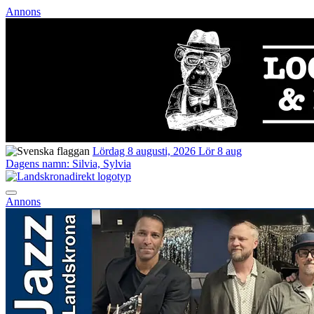
Annons
Lördag 8 augusti, 2026
Lör 8 aug
Dagens namn:
Silvia, Sylvia
Annons