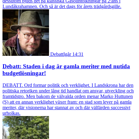
dessutom bjuds det på klassiska Gasolintolkningar på 2:ans i
Lundåkrahamnen. Och så är det dags för årets trädgårdsgille.
Debatt
Igår 14:31
Debatt: Staden i dag är gamla meriter med nutida
budgetlösningar!
DEBATT. Ord formar politik och verklighet. I Landskrona har den
politiska retoriken under lång tid handlat om ansvar, utveckling och
framtidstro. Men bakom de välvalda orden menar Marko Huttunen
(S) att en annan verklighet växer fram: en stad som lever på gamla
meriter, där visionerna har stannat av och där välfärden successivt
urholkas.