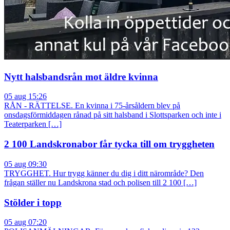
Nytt halsbandsrån mot äldre kvinna
05 aug 15:26
RÅN - RÄTTELSE. En kvinna i 75-årsåldern blev på
onsdagsförmiddagen rånad på sitt halsband i Slottsparken och inte i
Teaterparken […]
2 100 Landskronabor får tycka till om tryggheten
05 aug 09:30
TRYGGHET. Hur trygg känner du dig i ditt närområde? Den
frågan ställer nu Landskrona stad och polisen till 2 100 […]
Stölder i topp
05 aug 07:20