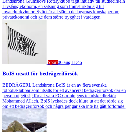
Landskrona Glumslövs Rotaryklubb tagit initiativ till studiecirkeln
Livslång ekonomi, en satsning som främst riktar sig till
invandrarkvinnor. Syftet är att stärka deltagarnas kunskaper om
privatekonomi och ge dem större trygghet i vardagen.
Sport
06 aug 11:46
BoIS utsatt för bedrägeriförsök
BEDRÄGERI. Landskrona BoIS är en av flera svenska
fotbollsklubbar som utsatts för ett avancerat bedrägeriförsök där en
person utgett sig för att vara FC Groningens tekniske direktör
Mohammed Allach. BoIS lyckades dock klura ut att det rörde sig
om ett bedrägeriförsök och några pengar ska inte ha gått förlorade.