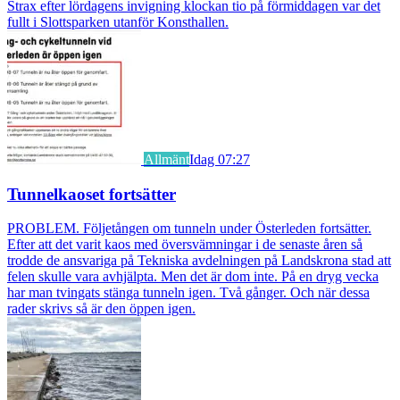
Strax efter lördagens invigning klockan tio på förmiddagen var det
fullt i Slottsparken utanför Konsthallen.
Allmänt
Idag 07:27
Tunnelkaoset fortsätter
PROBLEM. Följetången om tunneln under Österleden fortsätter.
Efter att det varit kaos med översvämningar i de senaste åren så
trodde de ansvariga på Tekniska avdelningen på Landskrona stad att
felen skulle vara avhjälpta. Men det är dom inte. På en dryg vecka
har man tvingats stänga tunneln igen. Två gånger. Och när dessa
rader skrivs så är den öppen igen.