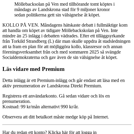
Möllebacksolan på Ven med tillhörande tomt köptes i
måndags av Landskrona stad för 9 miljoner kronor
sedan politikerna gett sin välsignelse åt köpet.
KOLLO PÅ VEN. Måndagens hätskaste debatt i fullmäktige kom
att handla om köpet av tidigare Möllebackskolan på Ven. Inte
mindre än 25 inlägg i debatten vädrades. Efter ett tilläggsyrkande
från Torkild Strandberg (L) där man skulle uppdra åt stadsledningen
att ta fram en plan för att möjliggöra kollo, klassresor och annan
föreningsverksamhet från och med sommaren 2025 så svängde
Socialdemokraterna och gav även de sin välsignelse åt köpet.
Läs vidare med Premium
Detta inlägg är ett Premium-inlägg och går endast att läsa med en
aktiv prenumeration av Landskrona Direkt Premium.
Registrera ett användarkonto. Gå sedan vidare och lös en
prenumeration.
Kostnad: 99 kr/mån alternativt 990 kr/år.
Observera att ditt betalkort måste medge köp på Internet.
Har du redan ett konto? Klicka här för att logga in