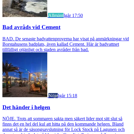
Allmänt
Igår 17:50
Bad avråds vid Cement
BAD. De senaste badvattenproverna har visat på anmärkningar vid
Borstahusens badplats, även kallad Cement. Här är badvattnet
tillfälligt otjänligt och staden avråder från bad.
Nöje
Igår 15:18
Det händer i helgen
NÖJE. Trots att sommaren sakta men säkert lider mot sitt slut så
finns det en hel del kul att hitta på den kommande helgen. Bland
annat så är de säsongsavslutning för Lock Stock på Lagunen och