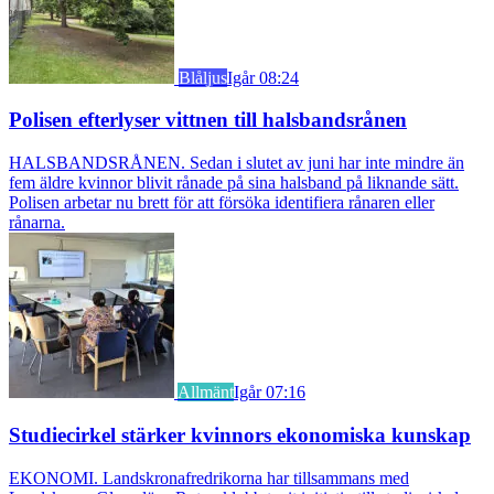
Blåljus
Igår 08:24
Polisen efterlyser vittnen till halsbandsrånen
HALSBANDSRÅNEN. Sedan i slutet av juni har inte mindre än
fem äldre kvinnor blivit rånade på sina halsband på liknande sätt.
Polisen arbetar nu brett för att försöka identifiera rånaren eller
rånarna.
Allmänt
Igår 07:16
Studiecirkel stärker kvinnors ekonomiska kunskap
EKONOMI. Landskronafredrikorna har tillsammans med