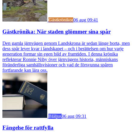
Gästkrönikor
06 aug 09:41
Gästkrönika: När staden glömmer sina spår
Den gamla järnvägen genom Landskrona är sedan länge borta, men
dess spår lever kvar i landskapet – och i berättelsen om hur varje
generation formar sin egen bild av framtiden. I denna krönika
reflekterar Ronnie Niby över järnvägens historia, människans
föränderliga samhällsvisioner och vad de försvunna spåren
fortfarande kan lära oss.
Blåljus
06 aug 09:31
Fängelse för rattfylla