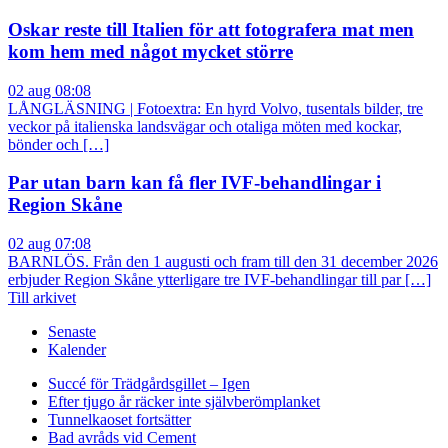
Oskar reste till Italien för att fotografera mat men
kom hem med något mycket större
02 aug 08:08
LÅNGLÄSNING | Fotoextra: En hyrd Volvo, tusentals bilder, tre
veckor på italienska landsvägar och otaliga möten med kockar,
bönder och […]
Par utan barn kan få fler IVF-behandlingar i
Region Skåne
02 aug 07:08
BARNLÖS. Från den 1 augusti och fram till den 31 december 2026
erbjuder Region Skåne ytterligare tre IVF-behandlingar till par […]
Till arkivet
Senaste
Kalender
Succé för Trädgårdsgillet – Igen
Efter tjugo år räcker inte självberöm
planket
Tunnelkaoset fortsätter
Bad avråds vid Cement