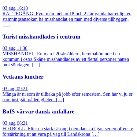
03 aug 16:18
RÄTTEGÅNG. Fyra män mellan 18 och 22 år gamla har enligt en
stämningsansökan ha misshandlat en man med diverse tillhyggen,
[…]
Turist misshandlades i centrum
03 aug 11:38
MISSHANDEL. En man i 20-årsåldern, hemmahörande i en
kommun i östra Skåne misshandlades av ett flertal personer natten
mot söndagen. […]
Veckans luncher
03 aug 09:21
Många är ni som är tillbaka på jobb efter semestern. Sen har vi ju er
som just gått på ledigheten. […]
BoIS värvar dansk anfallare
03 aug 06:21
FOTBOLL. Efter en stark säsong i den danska ligan ser en offensiv
förstärkning ut att vara på väg till Landskrona […]