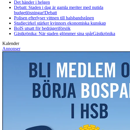
Det händer i helgen
Debatt: Staden i dag är gamla meriter med nutida
budgetlösningar!
Debatt
Polisen efterlyser vittnen till halsbandsrånen
Studiecirkel stärker kvinnors ekonomiska kunskap
BoIS utsatt för bedrägeriförsök
Gästkrönika: När staden glömmer sina spår
Gästkrönika
Kalender
Annonser