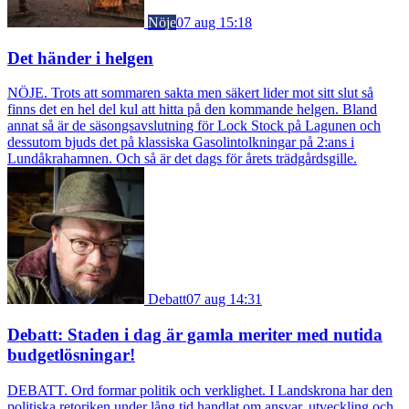
Nöje
07 aug 15:18
Det händer i helgen
NÖJE. Trots att sommaren sakta men säkert lider mot sitt slut så
finns det en hel del kul att hitta på den kommande helgen. Bland
annat så är de säsongsavslutning för Lock Stock på Lagunen och
dessutom bjuds det på klassiska Gasolintolkningar på 2:ans i
Lundåkrahamnen. Och så är det dags för årets trädgårdsgille.
Debatt
07 aug 14:31
Debatt: Staden i dag är gamla meriter med nutida
budgetlösningar!
DEBATT. Ord formar politik och verklighet. I Landskrona har den
politiska retoriken under lång tid handlat om ansvar, utveckling och