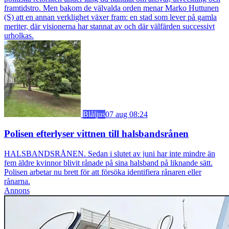
framtidstro. Men bakom de välvalda orden menar Marko Huttunen
(S) att en annan verklighet växer fram: en stad som lever på gamla
meriter, där visionerna har stannat av och där välfärden successivt
urholkas.
Blåljus
07 aug 08:24
Polisen efterlyser vittnen till halsbandsrånen
HALSBANDSRÅNEN. Sedan i slutet av juni har inte mindre än
fem äldre kvinnor blivit rånade på sina halsband på liknande sätt.
Polisen arbetar nu brett för att försöka identifiera rånaren eller
rånarna.
Annons