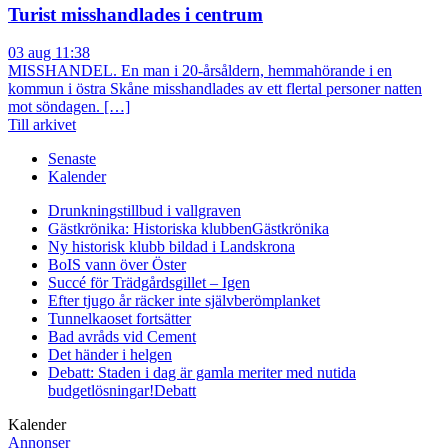
Turist misshandlades i centrum
03 aug 11:38
MISSHANDEL. En man i 20-årsåldern, hemmahörande i en
kommun i östra Skåne misshandlades av ett flertal personer natten
mot söndagen. […]
Till arkivet
Senaste
Kalender
Drunkningstillbud i vallgraven
Gästkrönika: Historiska klubben
Gästkrönika
Ny historisk klubb bildad i Landskrona
BoIS vann över Öster
Succé för Trädgårdsgillet – Igen
Efter tjugo år räcker inte självberöm
planket
Tunnelkaoset fortsätter
Bad avråds vid Cement
Det händer i helgen
Debatt: Staden i dag är gamla meriter med nutida
budgetlösningar!
Debatt
Kalender
Annonser