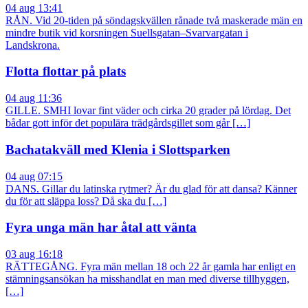
04 aug 13:41
RÅN. Vid 20-tiden på söndagskvällen rånade två maskerade män en
mindre butik vid korsningen Suellsgatan–Svarvargatan i
Landskrona.
Flotta flottar på plats
04 aug 11:36
GILLE. SMHI lovar fint väder och cirka 20 grader på lördag. Det
bådar gott inför det populära trädgårdsgillet som går […]
Bachatakväll med Klenia i Slottsparken
04 aug 07:15
DANS. Gillar du latinska rytmer? Är du glad för att dansa? Känner
du för att släppa loss? Då ska du […]
Fyra unga män har åtal att vänta
03 aug 16:18
RÄTTEGÅNG. Fyra män mellan 18 och 22 år gamla har enligt en
stämningsansökan ha misshandlat en man med diverse tillhyggen,
[…]