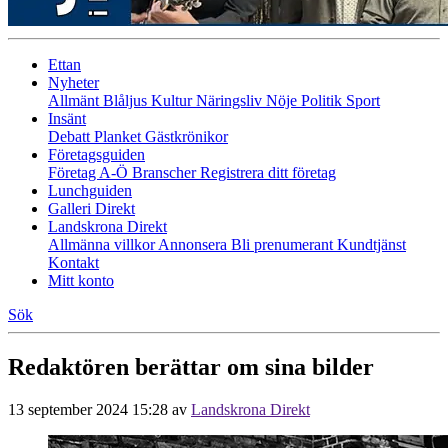
Ettan
Nyheter
Allmänt
Blåljus
Kultur
Näringsliv
Nöje
Politik
Sport
Insänt
Debatt
Planket
Gästkrönikor
Företagsguiden
Företag A-Ö
Branscher
Registrera ditt företag
Lunchguiden
Galleri Direkt
Landskrona Direkt
Allmänna villkor
Annonsera
Bli prenumerant
Kundtjänst
Kontakt
Mitt konto
Sök
Redaktören berättar om sina bilder
13 september 2024 15:28
av
Landskrona Direkt