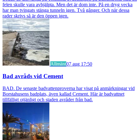
felen skulle vara avhjälpta. Men det är dom inte. På en dryg vecka
har man tvingats stänga tunneln igen. Två gånger. Och när dessa
rader skrivs så är den öppen igen.
Allmänt
07 aug 17:50
Bad avråds vid Cement
BAD. De senaste badvattenproverna har visat på anmärkningar vid
Borstahusens badplats, även kallad Cement. Här är badvattnet
tillfälligt otjänligt och staden avråder från bad.