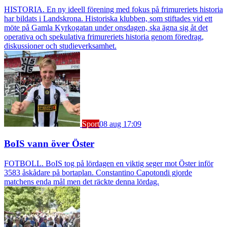
HISTORIA. En ny ideell förening med fokus på frimureriets historia
har bildats i Landskrona. Historiska klubben, som stiftades vid ett
möte på Gamla Kyrkogatan under onsdagen, ska ägna sig åt det
operativa och spekulativa frimureriets historia genom föredrag,
diskussioner och studieverksamhet.
Sport
08 aug 17:09
BoIS vann över Öster
FOTBOLL. BoIS tog på lördagen en viktig seger mot Öster inför
3583 åskådare på bortaplan. Constantino Capotondi gjorde
matchens enda mål men det räckte denna lördag.