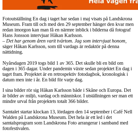
Fotoutställning En dag i taget har sedan i maj visats på Landskrona
Museum. Fram till och med den 29 september hänger den kvar men
redan imorgon kan man få en närmre inblick i bilderna då fotograf
Hans Jonsson intervjuar Håkan Karlsson.
–
Det har genom åren varit tvärtom. Jag som intervjuat honom,
säger Håkan Karlsson, som till vardags är redaktör på denna
nättidning.
Nyårsdagen 2019 togs bild 1 av 365. Det skulle bli en bild om
dagen i 365 dagar. Under pandemin växte sedan projektet En dag i
taget fram. Projektet är en retrospektiv fotodagbok, kronologisk i
datum men inte i år. En bild för varje dag.
I sina bilder rör sig Håkan Karlsson både i Skåne och Europa. Det
är bilder av miljö, vardag och människor. I utställningen ser man ett
mindre urval från projektets totalt 366 bilder.
Samtalet startar klockan 13, lördagen den 14 september i Café Nell
Walden på Landskrona Museum. Det hela är ett led i det
samtalsprogram som Landskrona Foto arrangerar i samband med
fotofestivalen.