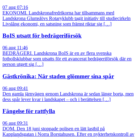
07 aug 07:16
EKONOMI. Landskronafredrikorna har tillsammans med
Landskrona Glumslövs Rotaryklubb tagit initiativ till studiecirkeln
Livslång ekonomi, en satsning som främst riktar sig […]
BoIS utsatt för bedrägeriförsök
06 aug 11:46
BEDRÄGERI. Landskrona BoIS är en av flera svenska
fotbollsklubbar som utsatts för ett avancerat bedrägeriförsök där en
person utgett sig […]
Gästkrönika: När staden glömmer sina spår
06 aug 09:41
Den gamla järnvägen genom Landskrona är sedan länge borta, men
dess spår lever kvar i landskapet – och i berättelsen […]
Fängelse för rattfylla
06 aug 09:31
DOM. Den 18 juni stoppade polisen en lätt lastbil på
Kapplandsgatan i Norra Borstahusen. Efter en nykterhetskontroll av