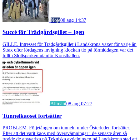
Nöje
08 aug 14:37
Succé för Trädgårdsgillet – Igen
GILLE. Intresset för Trädgårdsgillet i Landskrona växer för varje år.
Strax efter lördagens invigning klockan tio på förmiddagen var det
fullt i Slottsparken utanför Konsthallen.
Allmänt
08 aug 07:27
Tunnelkaoset fortsätter
PROBLEM. Följetången om tunneln under Österleden fortsätter.
Efter att det varit kaos med översvämningar i de senaste åren så
trodde de ansvariga på Tekniska avdelningen på Landskrona stad att