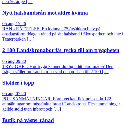
den 56-årige […]
Nytt halsbandsrån mot äldre kvinna
05 aug 15:26
RÅN - RÄTTELSE. En kvinna i 75-årsåldern blev på
onsdagsförmiddagen rånad på sitt halsband i Slottsparken och inte i
Teaterparken […]
2 100 Landskronabor får tycka till om tryggheten
05 aug 09:30
TRYGGHET. Hur trygg känner du dig i ditt närområde? Den
frågan ställer nu Landskrona stad och polisen till 2 100 […]
Stölder i topp
05 aug 07:20
POLISANMÄLNINGAR. Förra veckan fick polisen in 122
anmälningar om misstänkta brott i Landskrona. Flest anmälningar
gällde stöld utan inbrott och […]
Butik på väster rånad