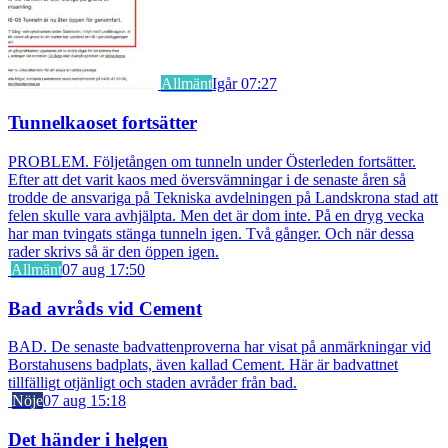
Allmänt
Igår 07:27
Tunnelkaoset fortsätter
PROBLEM. Följetången om tunneln under Österleden fortsätter.
Efter att det varit kaos med översvämningar i de senaste åren så
trodde de ansvariga på Tekniska avdelningen på Landskrona stad att
felen skulle vara avhjälpta. Men det är dom inte. På en dryg vecka
har man tvingats stänga tunneln igen. Två gånger. Och när dessa
rader skrivs så är den öppen igen.
Allmänt
07 aug 17:50
Bad avråds vid Cement
BAD. De senaste badvattenproverna har visat på anmärkningar vid
Borstahusens badplats, även kallad Cement. Här är badvattnet
tillfälligt otjänligt och staden avråder från bad.
Nöje
07 aug 15:18
Det händer i helgen