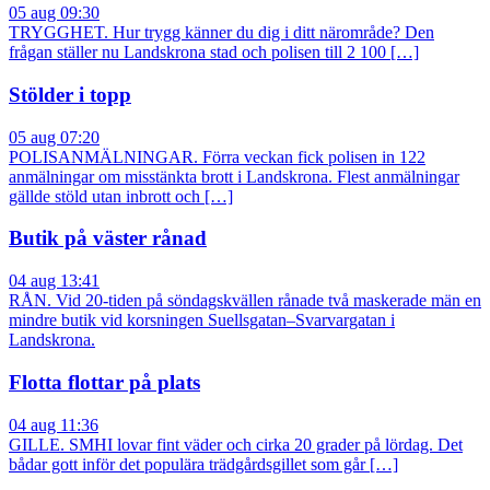
05 aug 09:30
TRYGGHET. Hur trygg känner du dig i ditt närområde? Den
frågan ställer nu Landskrona stad och polisen till 2 100 […]
Stölder i topp
05 aug 07:20
POLISANMÄLNINGAR. Förra veckan fick polisen in 122
anmälningar om misstänkta brott i Landskrona. Flest anmälningar
gällde stöld utan inbrott och […]
Butik på väster rånad
04 aug 13:41
RÅN. Vid 20-tiden på söndagskvällen rånade två maskerade män en
mindre butik vid korsningen Suellsgatan–Svarvargatan i
Landskrona.
Flotta flottar på plats
04 aug 11:36
GILLE. SMHI lovar fint väder och cirka 20 grader på lördag. Det
bådar gott inför det populära trädgårdsgillet som går […]