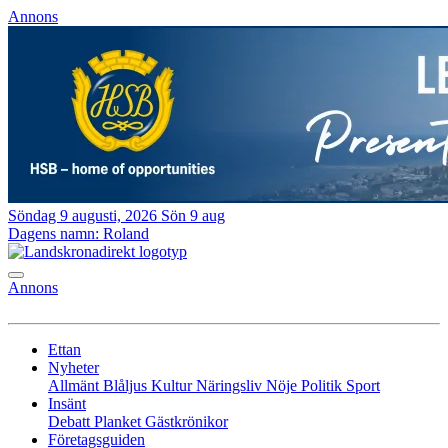
Annons
Söndag 9 augusti, 2026
Sön 9 aug
Dagens namn:
Roland
Annons
Ettan
Nyheter
Allmänt
Blåljus
Kultur
Näringsliv
Nöje
Politik
Sport
Insänt
Debatt
Planket
Gästkrönikor
Företagsguiden