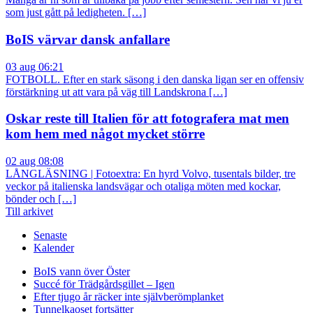
som just gått på ledigheten. […]
BoIS värvar dansk anfallare
03 aug 06:21
FOTBOLL. Efter en stark säsong i den danska ligan ser en offensiv
förstärkning ut att vara på väg till Landskrona […]
Oskar reste till Italien för att fotografera mat men
kom hem med något mycket större
02 aug 08:08
LÅNGLÄSNING | Fotoextra: En hyrd Volvo, tusentals bilder, tre
veckor på italienska landsvägar och otaliga möten med kockar,
bönder och […]
Till arkivet
Senaste
Kalender
BoIS vann över Öster
Succé för Trädgårdsgillet – Igen
Efter tjugo år räcker inte självberöm
planket
Tunnelkaoset fortsätter