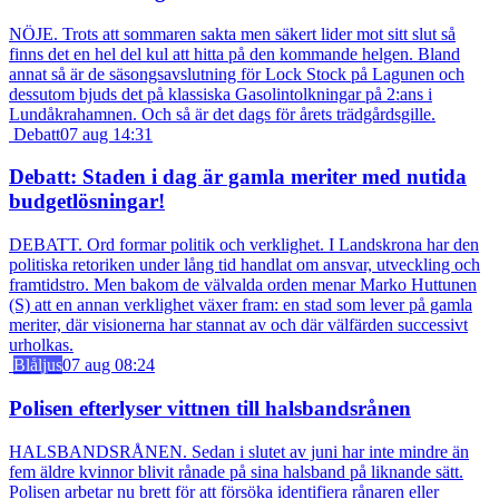
NÖJE. Trots att sommaren sakta men säkert lider mot sitt slut så
finns det en hel del kul att hitta på den kommande helgen. Bland
annat så är de säsongsavslutning för Lock Stock på Lagunen och
dessutom bjuds det på klassiska Gasolintolkningar på 2:ans i
Lundåkrahamnen. Och så är det dags för årets trädgårdsgille.
Debatt
07 aug 14:31
Debatt: Staden i dag är gamla meriter med nutida
budgetlösningar!
DEBATT. Ord formar politik och verklighet. I Landskrona har den
politiska retoriken under lång tid handlat om ansvar, utveckling och
framtidstro. Men bakom de välvalda orden menar Marko Huttunen
(S) att en annan verklighet växer fram: en stad som lever på gamla
meriter, där visionerna har stannat av och där välfärden successivt
urholkas.
Blåljus
07 aug 08:24
Polisen efterlyser vittnen till halsbandsrånen
HALSBANDSRÅNEN. Sedan i slutet av juni har inte mindre än
fem äldre kvinnor blivit rånade på sina halsband på liknande sätt.
Polisen arbetar nu brett för att försöka identifiera rånaren eller