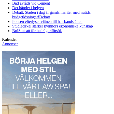
Bad avråds vid Cement
Det händer i helgen
Debatt: Staden i dag är gamla meriter med nutida
budgetlösningar!
Debatt
Polisen efterlyser vittnen till halsbandsrånen
Studiecirkel stärker kvinnors ekonomiska kunskap
BoIS utsatt för bedrägeriförsök
Kalender
Annonser