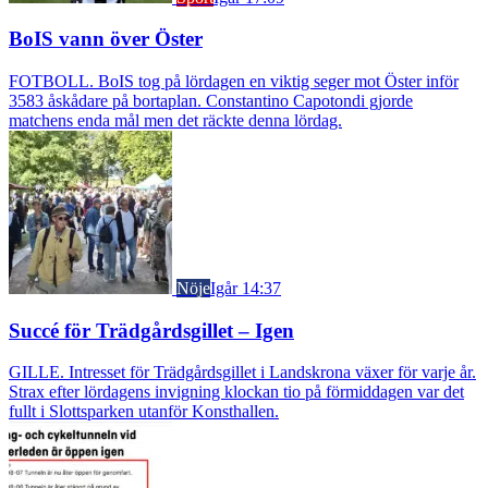
BoIS vann över Öster
FOTBOLL. BoIS tog på lördagen en viktig seger mot Öster inför
3583 åskådare på bortaplan. Constantino Capotondi gjorde
matchens enda mål men det räckte denna lördag.
Nöje
Igår 14:37
Succé för Trädgårdsgillet – Igen
GILLE. Intresset för Trädgårdsgillet i Landskrona växer för varje år.
Strax efter lördagens invigning klockan tio på förmiddagen var det
fullt i Slottsparken utanför Konsthallen.