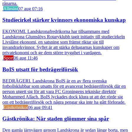
rånarna.
Allmänt
07 aug 07:16
Studiecirkel stärker kvinnors ekonomiska kunskap
EKONOMI. Landskronafredrikorna har tillsammans med
Landskrona Glumslövs Rotaryklubb tagit initiativ till studiecirkeln
Livslång ekonomi, en satsning som främst riktar sig till
invandrarkvinnor. Syftet är att stärka deltagarnas kunskaper om
privatekonomi och ge dem större trygghet i vardagen.
Sport
06 aug 11:46
BoIS utsatt för bedrägeriförsök
BEDRÄGERI. Landskrona BoIS är en av flera svenska
fotbollsklubbar som utsatts för ett avancerat bedrägeriförsök där en
person utgett sig för att vara FC Groningens tekniske direktör
Mohammed Allach. BoIS lyckades dock klura ut att det rörde sig
om ett bedrägeriförsök och några pengar ska inte ha gått förlorade.
Gästkrönikor
06 aug 09:41
Gästkrönika: När staden glömmer sina spår
Den gamla järnvägen genom Landskrona är sedan länge borta, men