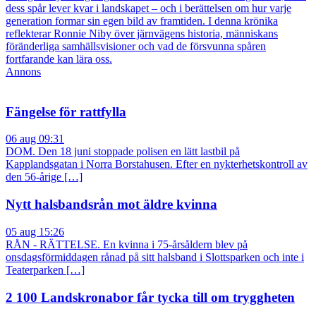
dess spår lever kvar i landskapet – och i berättelsen om hur varje
generation formar sin egen bild av framtiden. I denna krönika
reflekterar Ronnie Niby över järnvägens historia, människans
föränderliga samhällsvisioner och vad de försvunna spåren
fortfarande kan lära oss.
Annons
Fängelse för rattfylla
06 aug 09:31
DOM. Den 18 juni stoppade polisen en lätt lastbil på
Kapplandsgatan i Norra Borstahusen. Efter en nykterhetskontroll av
den 56-årige […]
Nytt halsbandsrån mot äldre kvinna
05 aug 15:26
RÅN - RÄTTELSE. En kvinna i 75-årsåldern blev på
onsdagsförmiddagen rånad på sitt halsband i Slottsparken och inte i
Teaterparken […]
2 100 Landskronabor får tycka till om tryggheten