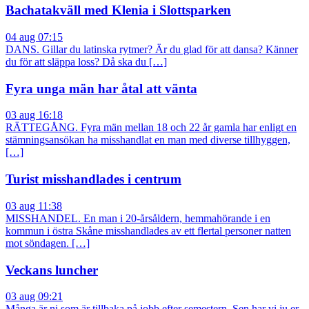
Bachatakväll med Klenia i Slottsparken
04 aug 07:15
DANS. Gillar du latinska rytmer? Är du glad för att dansa? Känner
du för att släppa loss? Då ska du […]
Fyra unga män har åtal att vänta
03 aug 16:18
RÄTTEGÅNG. Fyra män mellan 18 och 22 år gamla har enligt en
stämningsansökan ha misshandlat en man med diverse tillhyggen,
[…]
Turist misshandlades i centrum
03 aug 11:38
MISSHANDEL. En man i 20-årsåldern, hemmahörande i en
kommun i östra Skåne misshandlades av ett flertal personer natten
mot söndagen. […]
Veckans luncher
03 aug 09:21
Många är ni som är tillbaka på jobb efter semestern. Sen har vi ju er