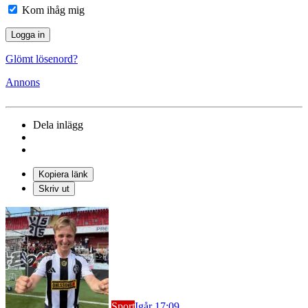
Kom ihåg mig
Glömt lösenord?
Annons
Dela inlägg
Kopiera länk
Skriv ut
Sport
Igår 17:09