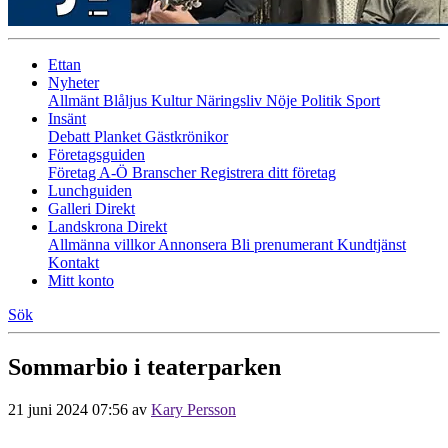
Ettan
Nyheter
Allmänt
Blåljus
Kultur
Näringsliv
Nöje
Politik
Sport
Insänt
Debatt
Planket
Gästkrönikor
Företagsguiden
Företag A-Ö
Branscher
Registrera ditt företag
Lunchguiden
Galleri Direkt
Landskrona Direkt
Allmänna villkor
Annonsera
Bli prenumerant
Kundtjänst
Kontakt
Mitt konto
Sök
Sommarbio i teaterparken
21 juni 2024 07:56
av
Kary Persson