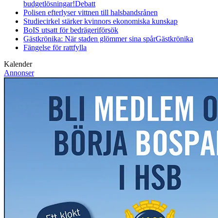
budgetlösningar!
Debatt
Polisen efterlyser vittnen till halsbandsrånen
Studiecirkel stärker kvinnors ekonomiska kunskap
BoIS utsatt för bedrägeriförsök
Gästkrönika: När staden glömmer sina spår
Gästkrönika
Fängelse för rattfylla
Kalender
Annonser