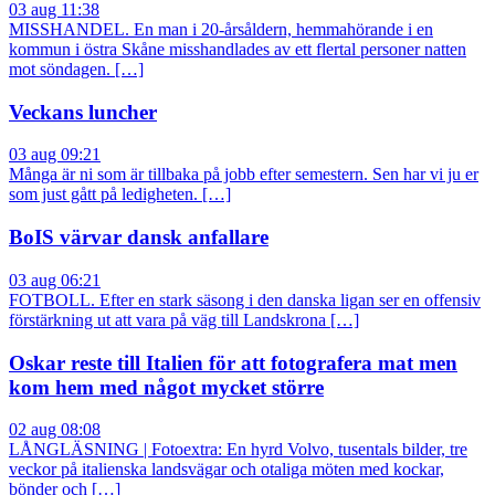
03 aug 11:38
MISSHANDEL. En man i 20-årsåldern, hemmahörande i en
kommun i östra Skåne misshandlades av ett flertal personer natten
mot söndagen. […]
Veckans luncher
03 aug 09:21
Många är ni som är tillbaka på jobb efter semestern. Sen har vi ju er
som just gått på ledigheten. […]
BoIS värvar dansk anfallare
03 aug 06:21
FOTBOLL. Efter en stark säsong i den danska ligan ser en offensiv
förstärkning ut att vara på väg till Landskrona […]
Oskar reste till Italien för att fotografera mat men
kom hem med något mycket större
02 aug 08:08
LÅNGLÄSNING | Fotoextra: En hyrd Volvo, tusentals bilder, tre
veckor på italienska landsvägar och otaliga möten med kockar,
bönder och […]