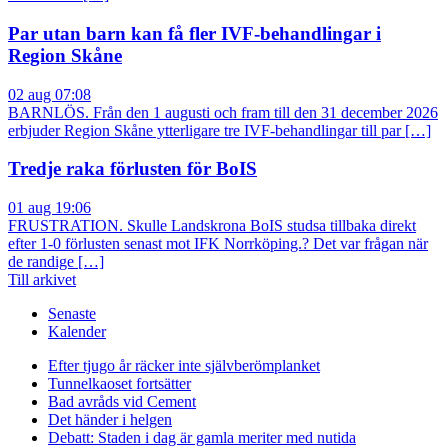
Par utan barn kan få fler IVF-behandlingar i
Region Skåne
02 aug 07:08
BARNLÖS. Från den 1 augusti och fram till den 31 december 2026
erbjuder Region Skåne ytterligare tre IVF-behandlingar till par […]
Tredje raka förlusten för BoIS
01 aug 19:06
FRUSTRATION. Skulle Landskrona BoIS studsa tillbaka direkt
efter 1-0 förlusten senast mot IFK Norrköping.? Det var frågan när
de randige […]
Till arkivet
Senaste
Kalender
Efter tjugo år räcker inte självberöm
planket
Tunnelkaoset fortsätter
Bad avråds vid Cement
Det händer i helgen
Debatt: Staden i dag är gamla meriter med nutida