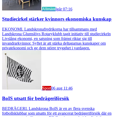
Allmänt
Igår 07:16
Studiecirkel stärker kvinnors ekonomiska kunskap
EKONOMI. Landskronafredrikorna har tillsammans med
Landskrona Glumslövs Rotaryklubb tagit initiativ till studiecirkeln
Livslång ekonomi, en satsning som främst riktar sig till
invandrarkvinnor. Syftet är att stärka deltagarnas kunskaper om
privatekonomi och ge dem större trygghet i vardagen.
Sport
06 aug 11:46
BoIS utsatt för bedrägeriförsök
BEDRÄGERI. Landskrona BoIS är en av flera svenska
fotbollsklubbar som utsatts för ett avancerat bedrägeriförsök där en