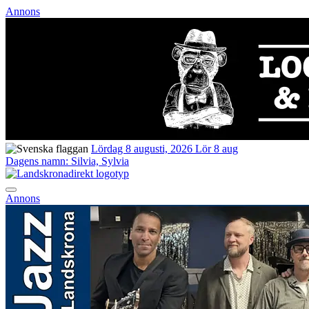
Annons
Lördag 8 augusti, 2026
Lör 8 aug
Dagens namn:
Silvia, Sylvia
Annons