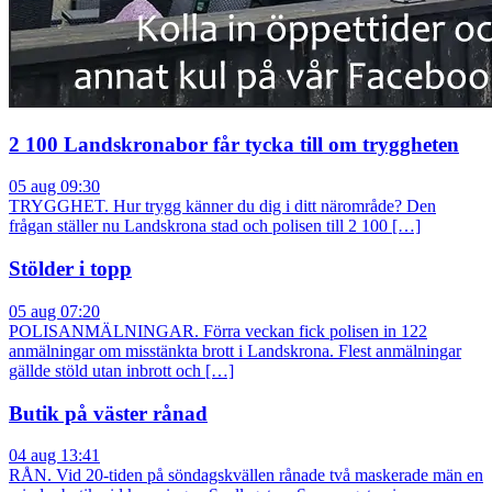
2 100 Landskronabor får tycka till om tryggheten
05 aug 09:30
TRYGGHET. Hur trygg känner du dig i ditt närområde? Den
frågan ställer nu Landskrona stad och polisen till 2 100 […]
Stölder i topp
05 aug 07:20
POLISANMÄLNINGAR. Förra veckan fick polisen in 122
anmälningar om misstänkta brott i Landskrona. Flest anmälningar
gällde stöld utan inbrott och […]
Butik på väster rånad
04 aug 13:41
RÅN. Vid 20-tiden på söndagskvällen rånade två maskerade män en