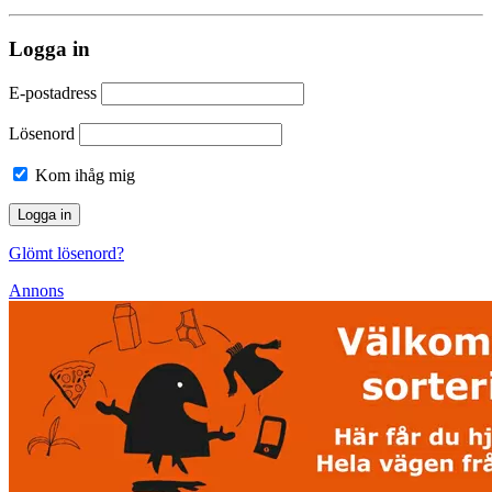
Logga in
E-postadress
Lösenord
Kom ihåg mig
Glömt lösenord?
Annons