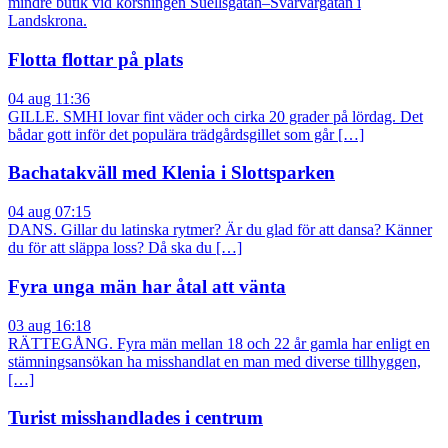
mindre butik vid korsningen Suellsgatan–Svarvargatan i
Landskrona.
Flotta flottar på plats
04 aug 11:36
GILLE. SMHI lovar fint väder och cirka 20 grader på lördag. Det
bådar gott inför det populära trädgårdsgillet som går […]
Bachatakväll med Klenia i Slottsparken
04 aug 07:15
DANS. Gillar du latinska rytmer? Är du glad för att dansa? Känner
du för att släppa loss? Då ska du […]
Fyra unga män har åtal att vänta
03 aug 16:18
RÄTTEGÅNG. Fyra män mellan 18 och 22 år gamla har enligt en
stämningsansökan ha misshandlat en man med diverse tillhyggen,
[…]
Turist misshandlades i centrum