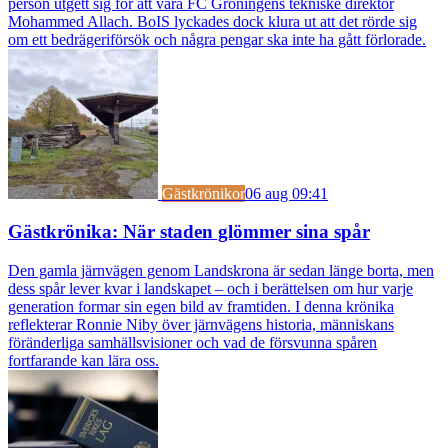
person utgett sig för att vara FC Groningens tekniske direktör
Mohammed Allach. BoIS lyckades dock klura ut att det rörde sig
om ett bedrägeriförsök och några pengar ska inte ha gått förlorade.
Gästkrönikor
06 aug 09:41
Gästkrönika: När staden glömmer sina spår
Den gamla järnvägen genom Landskrona är sedan länge borta, men
dess spår lever kvar i landskapet – och i berättelsen om hur varje
generation formar sin egen bild av framtiden. I denna krönika
reflekterar Ronnie Niby över järnvägens historia, människans
föränderliga samhällsvisioner och vad de försvunna spåren
fortfarande kan lära oss.