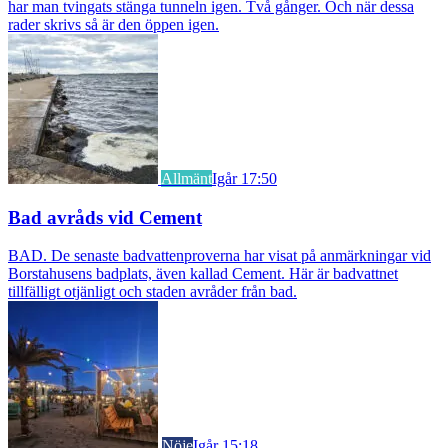
har man tvingats stänga tunneln igen. Två gånger. Och när dessa
rader skrivs så är den öppen igen.
Allmänt
Igår 17:50
Bad avråds vid Cement
BAD. De senaste badvattenproverna har visat på anmärkningar vid
Borstahusens badplats, även kallad Cement. Här är badvattnet
tillfälligt otjänligt och staden avråder från bad.
Nöje
Igår 15:18