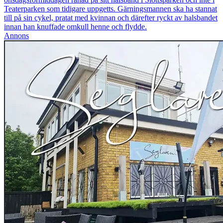
Teaterparken som tidigare uppgetts. Gärningsmannen ska ha stannat
till på sin cykel, pratat med kvinnan och därefter ryckt av halsbandet
innan han knuffade omkull henne och flydde.
Annons