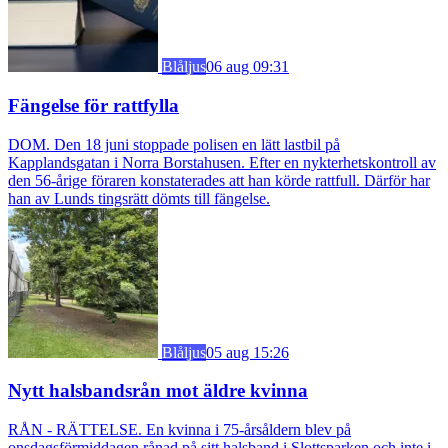
Blåljus
06 aug 09:31
Fängelse för rattfylla
DOM. Den 18 juni stoppade polisen en lätt lastbil på
Kapplandsgatan i Norra Borstahusen. Efter en nykterhetskontroll av
den 56-årige föraren konstaterades att han körde rattfull. Därför har
han av Lunds tingsrätt dömts till fängelse.
Blåljus
05 aug 15:26
Nytt halsbandsrån mot äldre kvinna
RÅN - RÄTTELSE. En kvinna i 75-årsåldern blev på
onsdagsförmiddagen rånad på sitt halsband i Slottsparken och inte i