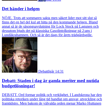
Det händer i helgen
NÖJE. Trots att sommaren sakta men säkert lider mot sitt slut så
finns det en hel del kul att hitta på den kommande helgen. Bland
annat så är de säsongsavslutning för Lock Stock på Lagunen och
dessutom bjuds det på klassiska Gasolintolkningar på 2:ans i
Lundåkrahamnen. Och så är det dags för årets trädgårdsgille.
Debatt
Igår 14:31
Debatt: Staden i dag är gamla meriter med nutida
budgetlösningar!
DEBATT. Ord formar politik och verklighet. I Landskrona har den
politiska retoriken under lång tid handlat om ansvar, utveckling och
framtidstro. Men bakom de välvalda orden menar Marko Huttunen