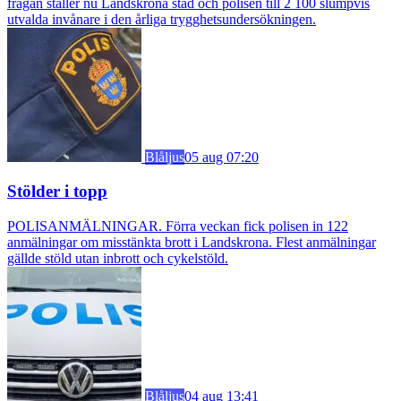
frågan ställer nu Landskrona stad och polisen till 2 100 slumpvis
utvalda invånare i den årliga trygghetsundersökningen.
Blåljus
05 aug 07:20
Stölder i topp
POLISANMÄLNINGAR. Förra veckan fick polisen in 122
anmälningar om misstänkta brott i Landskrona. Flest anmälningar
gällde stöld utan inbrott och cykelstöld.
Blåljus
04 aug 13:41