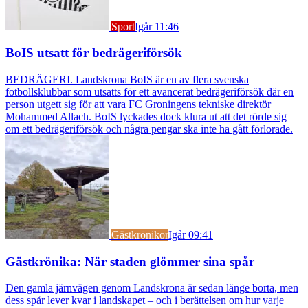
Sport
Igår 11:46
BoIS utsatt för bedrägeriförsök
BEDRÄGERI. Landskrona BoIS är en av flera svenska
fotbollsklubbar som utsatts för ett avancerat bedrägeriförsök där en
person utgett sig för att vara FC Groningens tekniske direktör
Mohammed Allach. BoIS lyckades dock klura ut att det rörde sig
om ett bedrägeriförsök och några pengar ska inte ha gått förlorade.
Gästkrönikor
Igår 09:41
Gästkrönika: När staden glömmer sina spår
Den gamla järnvägen genom Landskrona är sedan länge borta, men
dess spår lever kvar i landskapet – och i berättelsen om hur varje