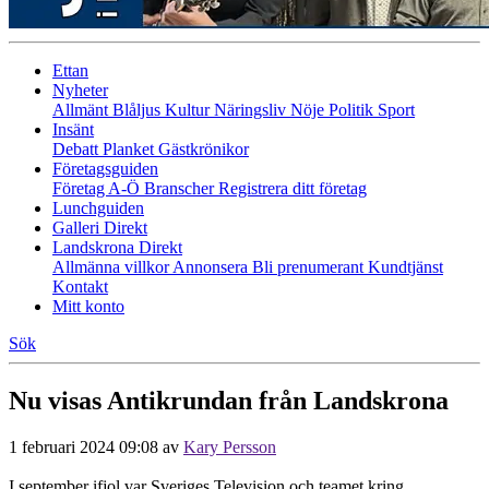
Ettan
Nyheter
Allmänt
Blåljus
Kultur
Näringsliv
Nöje
Politik
Sport
Insänt
Debatt
Planket
Gästkrönikor
Företagsguiden
Företag A-Ö
Branscher
Registrera ditt företag
Lunchguiden
Galleri Direkt
Landskrona Direkt
Allmänna villkor
Annonsera
Bli prenumerant
Kundtjänst
Kontakt
Mitt konto
Sök
Nu visas Antikrundan från Landskrona
1 februari 2024 09:08
av
Kary Persson
I september ifjol var Sveriges Television och teamet kring