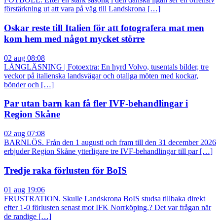
förstärkning ut att vara på väg till Landskrona […]
Oskar reste till Italien för att fotografera mat men
kom hem med något mycket större
02 aug 08:08
LÅNGLÄSNING | Fotoextra: En hyrd Volvo, tusentals bilder, tre
veckor på italienska landsvägar och otaliga möten med kockar,
bönder och […]
Par utan barn kan få fler IVF-behandlingar i
Region Skåne
02 aug 07:08
BARNLÖS. Från den 1 augusti och fram till den 31 december 2026
erbjuder Region Skåne ytterligare tre IVF-behandlingar till par […]
Tredje raka förlusten för BoIS
01 aug 19:06
FRUSTRATION. Skulle Landskrona BoIS studsa tillbaka direkt
efter 1-0 förlusten senast mot IFK Norrköping.? Det var frågan när
de randige […]