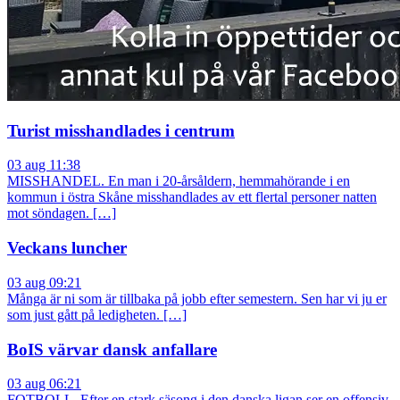
Turist misshandlades i centrum
03 aug 11:38
MISSHANDEL. En man i 20-årsåldern, hemmahörande i en
kommun i östra Skåne misshandlades av ett flertal personer natten
mot söndagen. […]
Veckans luncher
03 aug 09:21
Många är ni som är tillbaka på jobb efter semestern. Sen har vi ju er
som just gått på ledigheten. […]
BoIS värvar dansk anfallare
03 aug 06:21
FOTBOLL. Efter en stark säsong i den danska ligan ser en offensiv