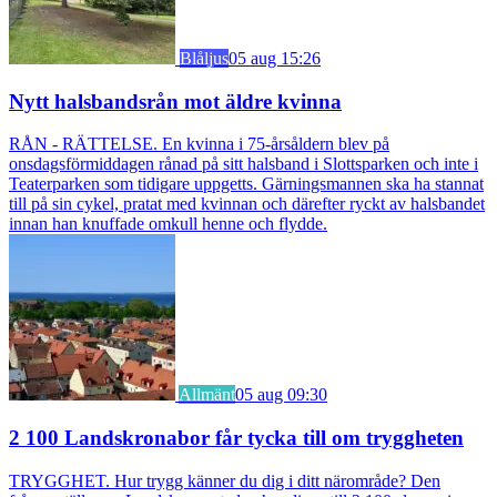
Blåljus
05 aug 15:26
Nytt halsbandsrån mot äldre kvinna
RÅN - RÄTTELSE. En kvinna i 75-årsåldern blev på
onsdagsförmiddagen rånad på sitt halsband i Slottsparken och inte i
Teaterparken som tidigare uppgetts. Gärningsmannen ska ha stannat
till på sin cykel, pratat med kvinnan och därefter ryckt av halsbandet
innan han knuffade omkull henne och flydde.
Allmänt
05 aug 09:30
2 100 Landskronabor får tycka till om tryggheten
TRYGGHET. Hur trygg känner du dig i ditt närområde? Den