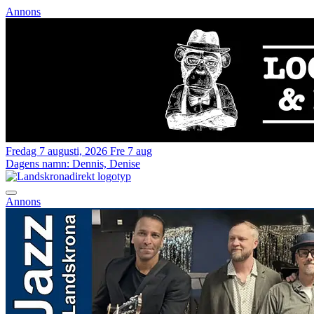
Annons
Fredag 7 augusti, 2026
Fre 7 aug
Dagens namn:
Dennis, Denise
Annons