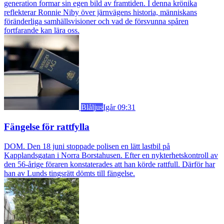
generation formar sin egen bild av framtiden. I denna krönika
reflekterar Ronnie Niby över järnvägens historia, människans
föränderliga samhällsvisioner och vad de försvunna spåren
fortfarande kan lära oss.
Blåljus
Igår 09:31
Fängelse för rattfylla
DOM. Den 18 juni stoppade polisen en lätt lastbil på
Kapplandsgatan i Norra Borstahusen. Efter en nykterhetskontroll av
den 56-årige föraren konstaterades att han körde rattfull. Därför har
han av Lunds tingsrätt dömts till fängelse.