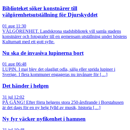
Biblioteket söker konstnärer till
välgörenhetsutställning för Djurskyddet
01 aug 11:30
VÄLGÖRENHET. Landskrona stadsbibliotek vill samla stadens
konstnärer och fotografer till en gemensam utställning under höstens
Kulturnatt med ett gott syfte.
Nu ska de invasiva lupinerna bort
01 aug 06:48
LUPIN. I maj blev det olagligt odla, sälja eller sprida lupiner i
Sverige. I flera kommuner engageras nu invånare för […]
Det händer i helgen
31 jul 12:02
PÅ GÅNG! Efter förra helgens stora 250-årsfirande i Borstahusen
är det dags för en ny helg fylld av musik, historia […]
Ny fyr väcker nyfikenhet i hamnen
31 jul 10:48