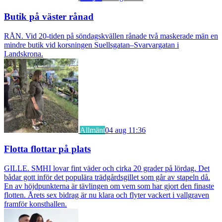
Butik på väster rånad
RÅN. Vid 20-tiden på söndagskvällen rånade två maskerade män en
mindre butik vid korsningen Suellsgatan–Svarvargatan i
Landskrona.
Allmänt
04 aug 11:36
Flotta flottar på plats
GILLE. SMHI lovar fint väder och cirka 20 grader på lördag. Det
bådar gott inför det populära trädgårdsgillet som går av stapeln då.
En av höjdpunkterna är tävlingen om vem som har gjort den finaste
flotten. Årets sex bidrag är nu klara och flyter vackert i vallgraven
framför konsthallen.