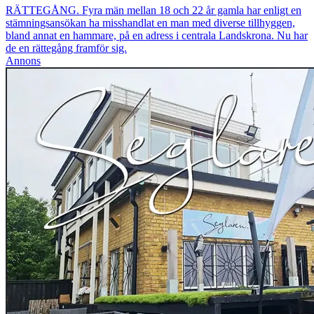
RÄTTEGÅNG. Fyra män mellan 18 och 22 år gamla har enligt en
stämningsansökan ha misshandlat en man med diverse tillhyggen,
bland annat en hammare, på en adress i centrala Landskrona. Nu har
de en rättegång framför sig.
Annons