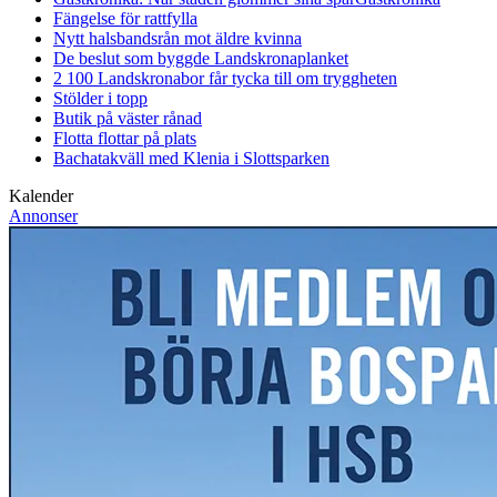
Fängelse för rattfylla
Nytt halsbandsrån mot äldre kvinna
De beslut som byggde Landskrona
planket
2 100 Landskronabor får tycka till om tryggheten
Stölder i topp
Butik på väster rånad
Flotta flottar på plats
Bachatakväll med Klenia i Slottsparken
Kalender
Annonser