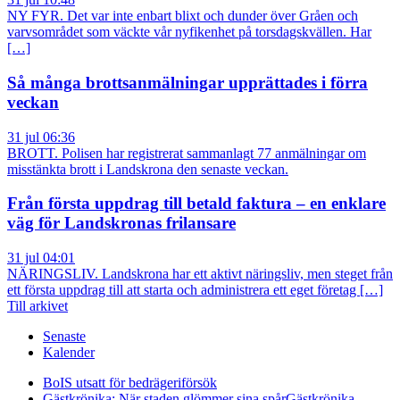
NY FYR. Det var inte enbart blixt och dunder över Gråen och
varvsområdet som väckte vår nyfikenhet på torsdagskvällen. Har
[…]
Så många brottsanmälningar upprättades i förra
veckan
31 jul 06:36
BROTT. Polisen har registrerat sammanlagt 77 anmälningar om
misstänkta brott i Landskrona den senaste veckan.
Från första uppdrag till betald faktura – en enklare
väg för Landskronas frilansare
31 jul 04:01
NÄRINGSLIV. Landskrona har ett aktivt näringsliv, men steget från
ett första uppdrag till att starta och administrera ett eget företag […]
Till arkivet
Senaste
Kalender
BoIS utsatt för bedrägeriförsök
Gästkrönika: När staden glömmer sina spår
Gästkrönika