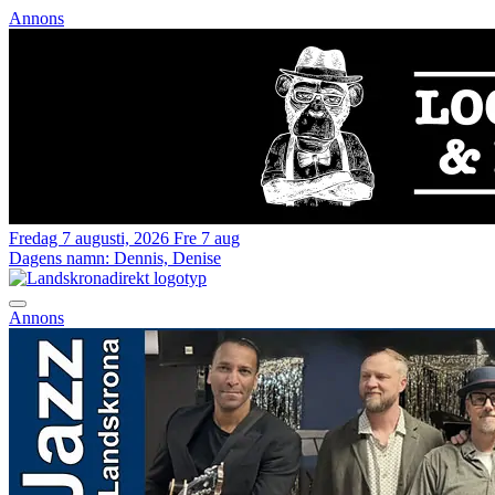
Annons
Fredag 7 augusti, 2026
Fre 7 aug
Dagens namn:
Dennis, Denise
Annons