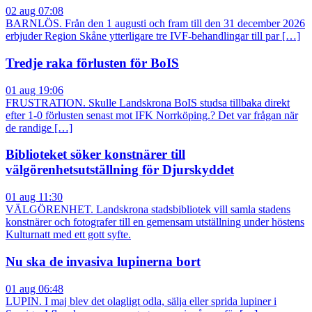
02 aug 07:08
BARNLÖS. Från den 1 augusti och fram till den 31 december 2026
erbjuder Region Skåne ytterligare tre IVF-behandlingar till par […]
Tredje raka förlusten för BoIS
01 aug 19:06
FRUSTRATION. Skulle Landskrona BoIS studsa tillbaka direkt
efter 1-0 förlusten senast mot IFK Norrköping.? Det var frågan när
de randige […]
Biblioteket söker konstnärer till
välgörenhetsutställning för Djurskyddet
01 aug 11:30
VÄLGÖRENHET. Landskrona stadsbibliotek vill samla stadens
konstnärer och fotografer till en gemensam utställning under höstens
Kulturnatt med ett gott syfte.
Nu ska de invasiva lupinerna bort
01 aug 06:48
LUPIN. I maj blev det olagligt odla, sälja eller sprida lupiner i