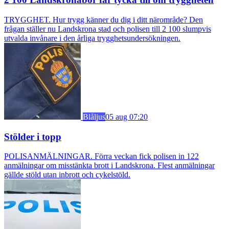
TRYGGHET. Hur trygg känner du dig i ditt närområde? Den
frågan ställer nu Landskrona stad och polisen till 2 100 slumpvis
utvalda invånare i den årliga trygghetsundersökningen.
Blåljus
05 aug 07:20
Stölder i topp
POLISANMÄLNINGAR. Förra veckan fick polisen in 122
anmälningar om misstänkta brott i Landskrona. Flest anmälningar
gällde stöld utan inbrott och cykelstöld.