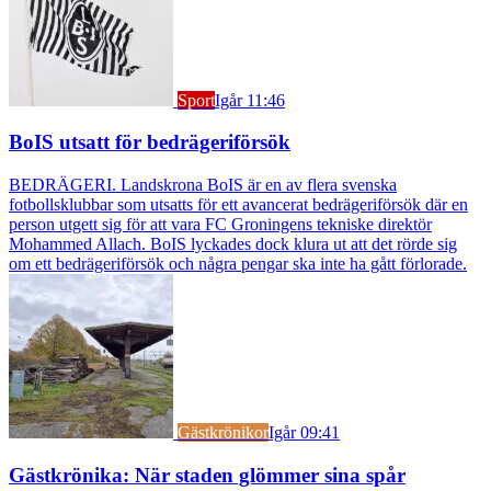
Sport
Igår 11:46
BoIS utsatt för bedrägeriförsök
BEDRÄGERI. Landskrona BoIS är en av flera svenska
fotbollsklubbar som utsatts för ett avancerat bedrägeriförsök där en
person utgett sig för att vara FC Groningens tekniske direktör
Mohammed Allach. BoIS lyckades dock klura ut att det rörde sig
om ett bedrägeriförsök och några pengar ska inte ha gått förlorade.
Gästkrönikor
Igår 09:41
Gästkrönika: När staden glömmer sina spår