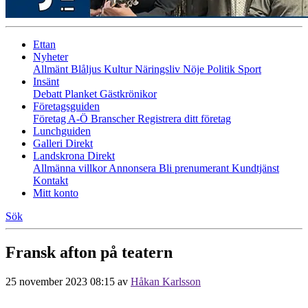
Ettan
Nyheter
Allmänt
Blåljus
Kultur
Näringsliv
Nöje
Politik
Sport
Insänt
Debatt
Planket
Gästkrönikor
Företagsguiden
Företag A-Ö
Branscher
Registrera ditt företag
Lunchguiden
Galleri Direkt
Landskrona Direkt
Allmänna villkor
Annonsera
Bli prenumerant
Kundtjänst
Kontakt
Mitt konto
Sök
Fransk afton på teatern
25 november 2023 08:15
av
Håkan Karlsson