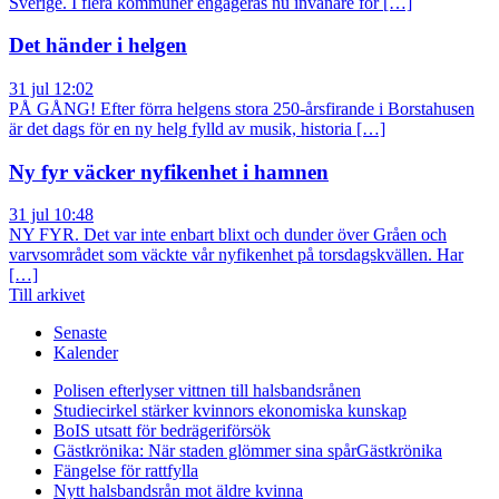
Sverige. I flera kommuner engageras nu invånare för […]
Det händer i helgen
31 jul 12:02
PÅ GÅNG! Efter förra helgens stora 250-årsfirande i Borstahusen
är det dags för en ny helg fylld av musik, historia […]
Ny fyr väcker nyfikenhet i hamnen
31 jul 10:48
NY FYR. Det var inte enbart blixt och dunder över Gråen och
varvsområdet som väckte vår nyfikenhet på torsdagskvällen. Har
[…]
Till arkivet
Senaste
Kalender
Polisen efterlyser vittnen till halsbandsrånen
Studiecirkel stärker kvinnors ekonomiska kunskap
BoIS utsatt för bedrägeriförsök
Gästkrönika: När staden glömmer sina spår
Gästkrönika
Fängelse för rattfylla
Nytt halsbandsrån mot äldre kvinna