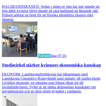
HALSBANDSRÅNEN. Sedan i slutet av juni har inte mindre än
fem äldre kvinnor blivit rånade på sina halsband på liknande sätt.
Polisen arbetar nu brett för att försöka identifiera rånaren eller
rånarna.
Allmänt
Idag 07:16
Studiecirkel stärker kvinnors ekonomiska kunskap
EKONOMI. Landskronafredrikorna har tillsammans med
Landskrona Glumslövs Rotaryklubb tagit initiativ till studiecirkeln
Livslång ekonomi, en satsning som främst riktar sig till
invandrarkvinnor. Syftet är att stärka deltagarnas kunskaper om
privatekonomi och ge dem större trygghet i vardagen.