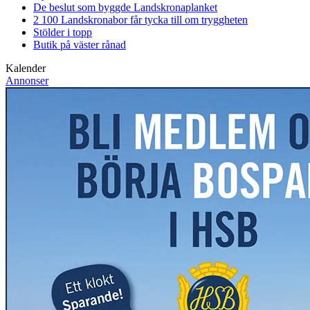
De beslut som byggde Landskrona
planket
2 100 Landskronabor får tycka till om tryggheten
Stölder i topp
Butik på väster rånad
Kalender
Annonser