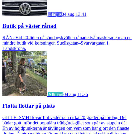
Blåljus
04 aug 13:41
Butik på väster rånad
RÅN. Vid 20-tiden på söndagskvällen rånade två maskerade män en
mindre butik vid korsningen Suellsgatan–Svarvargatan i
Landskrona.
Allmänt
04 aug 11:36
Flotta flottar på plats
GILLE. SMHI lovar fint väder och cirka 20 grader på lördag. Det
bådar gott inför det populära trädgårdsgillet som går av stapeln då.
En av höjdpunkterna är tävlingen om vem som har gjort den finaste
flotten. Årets sex bidrag är nu klara och flyter vackert i vallgraven