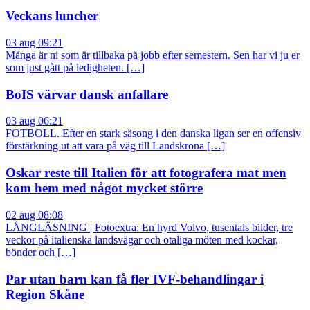
Veckans luncher
03 aug 09:21
Många är ni som är tillbaka på jobb efter semestern. Sen har vi ju er
som just gått på ledigheten. […]
BoIS värvar dansk anfallare
03 aug 06:21
FOTBOLL. Efter en stark säsong i den danska ligan ser en offensiv
förstärkning ut att vara på väg till Landskrona […]
Oskar reste till Italien för att fotografera mat men
kom hem med något mycket större
02 aug 08:08
LÅNGLÄSNING | Fotoextra: En hyrd Volvo, tusentals bilder, tre
veckor på italienska landsvägar och otaliga möten med kockar,
bönder och […]
Par utan barn kan få fler IVF-behandlingar i
Region Skåne