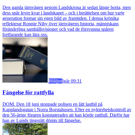
Den gamla järnvägen genom Landskrona är sedan länge borta, men
dess spår lever kvar i landskapet – och i berättelsen om hur varje
generation formar sin egen bild av framtiden. I denna krönika
reflekterar Ronnie Niby över järnvägens historia, människans
föränderliga samhällsvisioner och vad de försvunna spåren
fortfarande kan lära oss.
Blåljus
Igår 09:31
Fängelse för rattfylla
DOM. Den 18 juni stoppade polisen en lätt lastbil på
Kapplandsgatan i Norra Borstahusen. Efter en nykterhetskontroll av
den 56-årige föraren konstaterades att han körde rattfull. Därför har
han av Lunds tingsrätt dömts till fängelse.