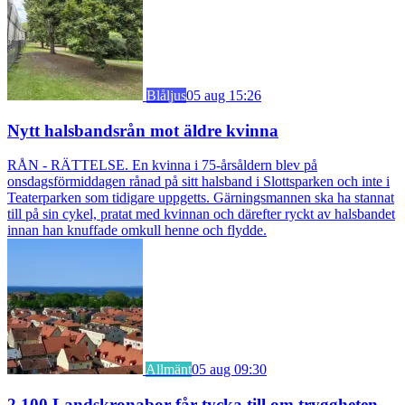
Blåljus
05 aug 15:26
Nytt halsbandsrån mot äldre kvinna
RÅN - RÄTTELSE. En kvinna i 75-årsåldern blev på
onsdagsförmiddagen rånad på sitt halsband i Slottsparken och inte i
Teaterparken som tidigare uppgetts. Gärningsmannen ska ha stannat
till på sin cykel, pratat med kvinnan och därefter ryckt av halsbandet
innan han knuffade omkull henne och flydde.
Allmänt
05 aug 09:30
2 100 Landskronabor får tycka till om tryggheten