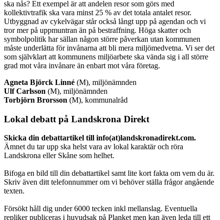
ska nås? Ett exempel är att andelen resor som görs med
kollektivtrafik ska vara minst 25 % av det totala antalet resor.
Utbyggnad av cykelvägar står också långt upp på agendan och vi
tror mer på uppmuntran än på bestraffning. Höga skatter och
symbolpolitik har sällan någon större påverkan utan kommunen
måste underlätta för invånarna att bli mera miljömedvetna. Vi ser det
som självklart att kommunens miljöarbete ska vända sig i all större
grad mot våra invånare än enbart mot våra företag.
Agneta Björck Linné
(M), miljönämnden
Ulf Carlsson
(M), miljönämnden
Torbjörn Brorsson
(M), kommunalråd
Lokal debatt på Landskrona Direkt
Skicka din debattartikel till info(at)landskronadirekt.com.
Ämnet du tar upp ska helst vara av lokal karaktär och röra
Landskrona eller Skåne som helhet.
Bifoga en bild till din debattartikel samt lite kort fakta om vem du är.
Skriv även ditt telefonnummer om vi behöver ställa frågor angående
texten.
Försökt håll dig under 6000 tecken inkl mellanslag. Eventuella
repliker publiceras i huvudsak på Planket men kan även leda till ett