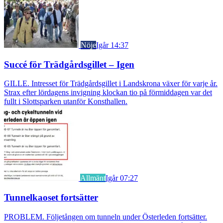
Nöje
Igår 14:37
Succé för Trädgårdsgillet – Igen
GILLE. Intresset för Trädgårdsgillet i Landskrona växer för varje år.
Strax efter lördagens invigning klockan tio på förmiddagen var det
fullt i Slottsparken utanför Konsthallen.
Allmänt
Igår 07:27
Tunnelkaoset fortsätter
PROBLEM. Följetången om tunneln under Österleden fortsätter.