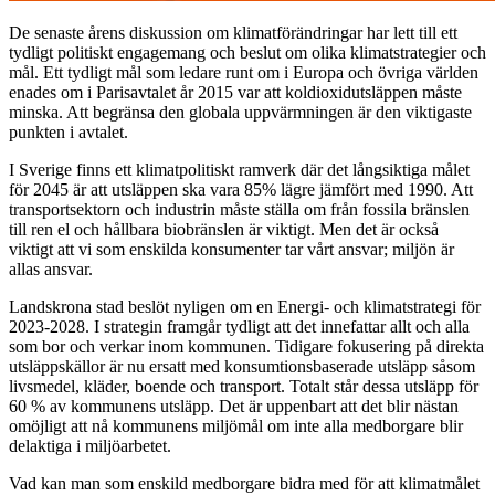
De senaste årens diskussion om klimatförändringar har lett till ett
tydligt politiskt engagemang och beslut om olika klimatstrategier och
mål. Ett tydligt mål som ledare runt om i Europa och övriga världen
enades om i Parisavtalet år 2015 var att koldioxidutsläppen måste
minska. Att begränsa den globala uppvärmningen är den viktigaste
punkten i avtalet.
I Sverige finns ett klimatpolitiskt ramverk där det långsiktiga målet
för 2045 är att utsläppen ska vara 85% lägre jämfört med 1990. Att
transportsektorn och industrin måste ställa om från fossila bränslen
till ren el och hållbara biobränslen är viktigt. Men det är också
viktigt att vi som enskilda konsumenter tar vårt ansvar; miljön är
allas ansvar.
Landskrona stad beslöt nyligen om en Energi- och klimatstrategi för
2023-2028. I strategin framgår tydligt att det innefattar allt och alla
som bor och verkar inom kommunen. Tidigare fokusering på direkta
utsläppskällor är nu ersatt med konsumtionsbaserade utsläpp såsom
livsmedel, kläder, boende och transport. Totalt står dessa utsläpp för
60 % av kommunens utsläpp. Det är uppenbart att det blir nästan
omöjligt att nå kommunens miljömål om inte alla medborgare blir
delaktiga i miljöarbetet.
Vad kan man som enskild medborgare bidra med för att klimatmålet