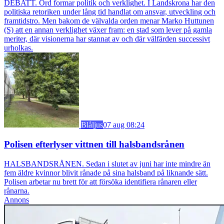
DEBATT. Ord formar politik och verklighet. I Landskrona har den
politiska retoriken under lång tid handlat om ansvar, utveckling och
framtidstro. Men bakom de välvalda orden menar Marko Huttunen
(S) att en annan verklighet växer fram: en stad som lever på gamla
meriter, där visionerna har stannat av och där välfärden successivt
urholkas.
Blåljus
07 aug 08:24
Polisen efterlyser vittnen till halsbandsrånen
HALSBANDSRÅNEN. Sedan i slutet av juni har inte mindre än
fem äldre kvinnor blivit rånade på sina halsband på liknande sätt.
Polisen arbetar nu brett för att försöka identifiera rånaren eller
rånarna.
Annons