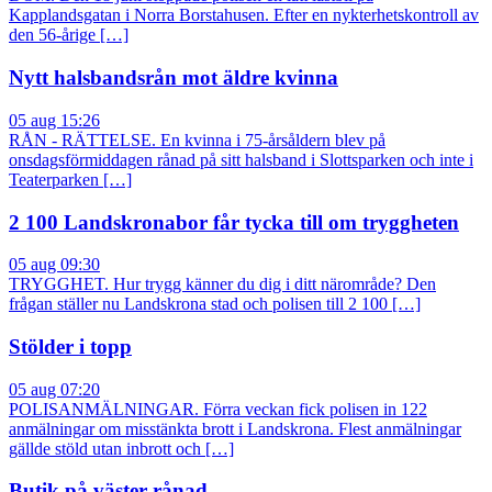
Kapplandsgatan i Norra Borstahusen. Efter en nykterhetskontroll av
den 56-årige […]
Nytt halsbandsrån mot äldre kvinna
05 aug 15:26
RÅN - RÄTTELSE. En kvinna i 75-årsåldern blev på
onsdagsförmiddagen rånad på sitt halsband i Slottsparken och inte i
Teaterparken […]
2 100 Landskronabor får tycka till om tryggheten
05 aug 09:30
TRYGGHET. Hur trygg känner du dig i ditt närområde? Den
frågan ställer nu Landskrona stad och polisen till 2 100 […]
Stölder i topp
05 aug 07:20
POLISANMÄLNINGAR. Förra veckan fick polisen in 122
anmälningar om misstänkta brott i Landskrona. Flest anmälningar
gällde stöld utan inbrott och […]
Butik på väster rånad