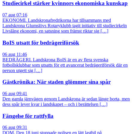
Studiecirkel stärker kvinnors ekonomiska kunskap
07 aug 07:16
EKONOMI. Landskronafredrikorna har tillsammans med
Landskrona Glumslövs Rotaryklubb tagit initiativ till studiecirkeln
Livslång ekonomi, en satsning som främst riktar sig […]
BoIS utsatt för bedrägeriförsök
06 aug 11:46
BEDRÄGERI. Landskrona BoIS är en av flera svenska
fotbollsklubbar som utsatts för ett avancerat bedrägeriförsök där en
person utgett sig […]
Gästkrönika: När staden glömmer sina spår
06 aug 09:41
Den gamla järnvägen genom Landskrona är sedan länge borta, men
dess spår lever kvar i landskapet – och i berättelsen […]
Fängelse för rattfylla
06 aug 09:31
DOM. Den 18 juni stoppade polisen en lätt lastbil på