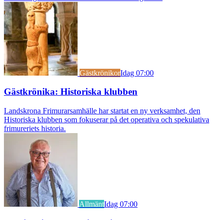
Gästkrönikor
Idag 07:00
Gästkrönika: Historiska klubben
Landskrona Frimurarsamhälle har startat en ny verksamhet, den
Historiska klubben som fokuserar på det operativa och spekulativa
frimureriets historia.
Allmänt
Idag 07:00