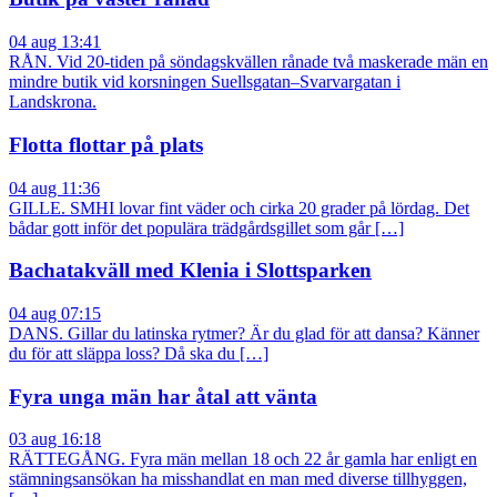
04 aug 13:41
RÅN. Vid 20-tiden på söndagskvällen rånade två maskerade män en
mindre butik vid korsningen Suellsgatan–Svarvargatan i
Landskrona.
Flotta flottar på plats
04 aug 11:36
GILLE. SMHI lovar fint väder och cirka 20 grader på lördag. Det
bådar gott inför det populära trädgårdsgillet som går […]
Bachatakväll med Klenia i Slottsparken
04 aug 07:15
DANS. Gillar du latinska rytmer? Är du glad för att dansa? Känner
du för att släppa loss? Då ska du […]
Fyra unga män har åtal att vänta
03 aug 16:18
RÄTTEGÅNG. Fyra män mellan 18 och 22 år gamla har enligt en
stämningsansökan ha misshandlat en man med diverse tillhyggen,