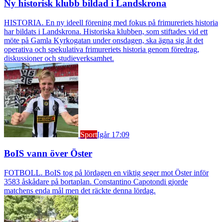
Ny historisk klubb bildad i Landskrona
HISTORIA. En ny ideell förening med fokus på frimureriets historia
har bildats i Landskrona. Historiska klubben, som stiftades vid ett
möte på Gamla Kyrkogatan under onsdagen, ska ägna sig åt det
operativa och spekulativa frimureriets historia genom föredrag,
diskussioner och studieverksamhet.
Sport
Igår 17:09
BoIS vann över Öster
FOTBOLL. BoIS tog på lördagen en viktig seger mot Öster inför
3583 åskådare på bortaplan. Constantino Capotondi gjorde
matchens enda mål men det räckte denna lördag.