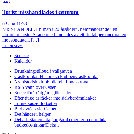
[…]
Turist misshandlades i centrum
03 aug 11:38
MISSHANDEL. En man i 20-årsåldern, hemmahörande i en
kommun i östra Skåne misshandlades av ett flertal personer natten
mot söndagen. […]
Till arkivet
Senaste
Kalender
Drunkningstillbud i vallgraven
Gästkrönika: Historiska klubben
Gästkrönika
Ny historisk klubb bildad i Landskrona
BoIS vann över Öster
Succé för Trädgårdsgillet – Igen
Efter tjugo år räcker inte självberöm
planket
Tunnelkaoset fortsätter
Bad avråds vid Cement
Det händer i helgen
Debatt: Staden i dag är gamla meriter med nutida
budgetlösningar!
Debatt