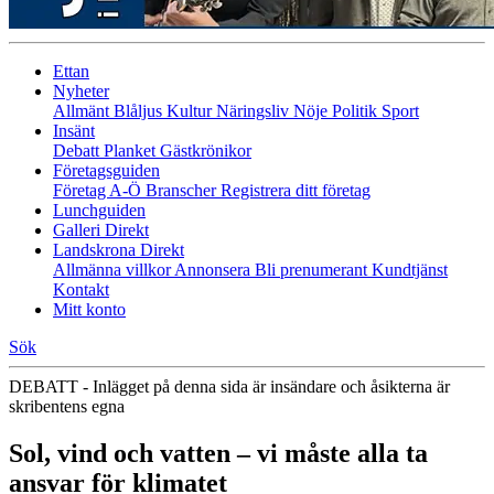
Ettan
Nyheter
Allmänt
Blåljus
Kultur
Näringsliv
Nöje
Politik
Sport
Insänt
Debatt
Planket
Gästkrönikor
Företagsguiden
Företag A-Ö
Branscher
Registrera ditt företag
Lunchguiden
Galleri Direkt
Landskrona Direkt
Allmänna villkor
Annonsera
Bli prenumerant
Kundtjänst
Kontakt
Mitt konto
Sök
DEBATT - Inlägget på denna sida är insändare och åsikterna är
skribentens egna
Sol, vind och vatten – vi måste alla ta
ansvar för klimatet