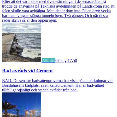
Efter att det varit kaos med översvämningar i de senaste åren så
trodde de ansvariga på Tekniska avdelningen på Landskrona stad att
felen skulle vara avhjälpta. Men det är dom inte. På en dryg vecka
har man tvingats stänga tunneln igen. Två gånger. Och när dessa
rader skrivs så är den öppen igen.
Allmänt
07 aug 17:50
Bad avråds vid Cement
BAD. De senaste badvattenproverna har visat på anmärkningar vid
Borstahusens badplats, även kallad Cement. Här är badvattnet
tillfälligt otjänligt och staden avråder från bad.