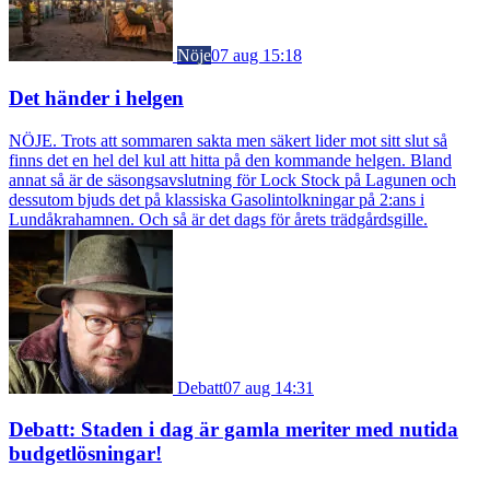
Nöje
07 aug 15:18
Det händer i helgen
NÖJE. Trots att sommaren sakta men säkert lider mot sitt slut så
finns det en hel del kul att hitta på den kommande helgen. Bland
annat så är de säsongsavslutning för Lock Stock på Lagunen och
dessutom bjuds det på klassiska Gasolintolkningar på 2:ans i
Lundåkrahamnen. Och så är det dags för årets trädgårdsgille.
Debatt
07 aug 14:31
Debatt: Staden i dag är gamla meriter med nutida
budgetlösningar!