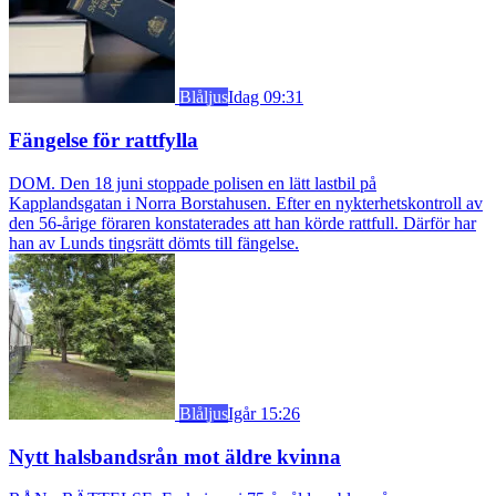
Blåljus
Idag 09:31
Fängelse för rattfylla
DOM. Den 18 juni stoppade polisen en lätt lastbil på
Kapplandsgatan i Norra Borstahusen. Efter en nykterhetskontroll av
den 56-årige föraren konstaterades att han körde rattfull. Därför har
han av Lunds tingsrätt dömts till fängelse.
Blåljus
Igår 15:26
Nytt halsbandsrån mot äldre kvinna