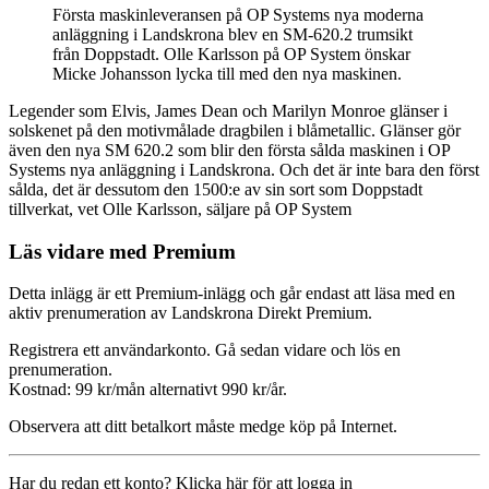
Första maskinleveransen på OP Systems nya moderna
anläggning i Landskrona blev en SM-620.2 trumsikt
från Doppstadt. Olle Karlsson på OP System önskar
Micke Johansson lycka till med den nya maskinen.
Legender som Elvis, James Dean och Marilyn Monroe glänser i
solskenet på den motivmålade dragbilen i blåmetallic. Glänser gör
även den nya SM 620.2 som blir den första sålda maskinen i OP
Systems nya anläggning i Landskrona. Och det är inte bara den först
sålda, det är dessutom den 1500:e av sin sort som Doppstadt
tillverkat, vet Olle Karlsson, säljare på OP System
Läs vidare med Premium
Detta inlägg är ett Premium-inlägg och går endast att läsa med en
aktiv prenumeration av Landskrona Direkt Premium.
Registrera ett användarkonto. Gå sedan vidare och lös en
prenumeration.
Kostnad: 99 kr/mån alternativt 990 kr/år.
Observera att ditt betalkort måste medge köp på Internet.
Har du redan ett konto? Klicka här för att logga in