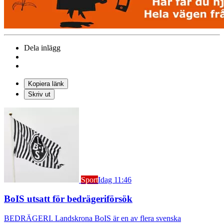
Dela inlägg
Kopiera länk
Skriv ut
Sport
Idag 11:46
BoIS utsatt för bedrägeriförsök
BEDRÄGERI. Landskrona BoIS är en av flera svenska