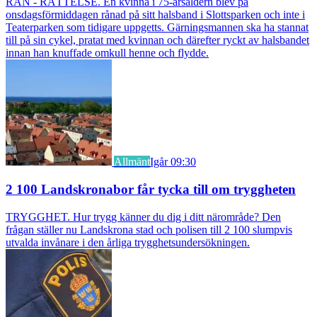
RÅN - RÄTTELSE. En kvinna i 75-årsåldern blev på
onsdagsförmiddagen rånad på sitt halsband i Slottsparken och inte i
Teaterparken som tidigare uppgetts. Gärningsmannen ska ha stannat
till på sin cykel, pratat med kvinnan och därefter ryckt av halsbandet
innan han knuffade omkull henne och flydde.
Allmänt
Igår 09:30
2 100 Landskronabor får tycka till om tryggheten
TRYGGHET. Hur trygg känner du dig i ditt närområde? Den
frågan ställer nu Landskrona stad och polisen till 2 100 slumpvis
utvalda invånare i den årliga trygghetsundersökningen.