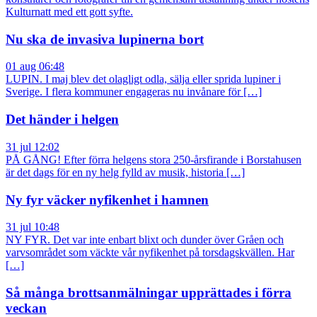
Kulturnatt med ett gott syfte.
Nu ska de invasiva lupinerna bort
01 aug 06:48
LUPIN. I maj blev det olagligt odla, sälja eller sprida lupiner i
Sverige. I flera kommuner engageras nu invånare för […]
Det händer i helgen
31 jul 12:02
PÅ GÅNG! Efter förra helgens stora 250-årsfirande i Borstahusen
är det dags för en ny helg fylld av musik, historia […]
Ny fyr väcker nyfikenhet i hamnen
31 jul 10:48
NY FYR. Det var inte enbart blixt och dunder över Gråen och
varvsområdet som väckte vår nyfikenhet på torsdagskvällen. Har
[…]
Så många brottsanmälningar upprättades i förra
veckan