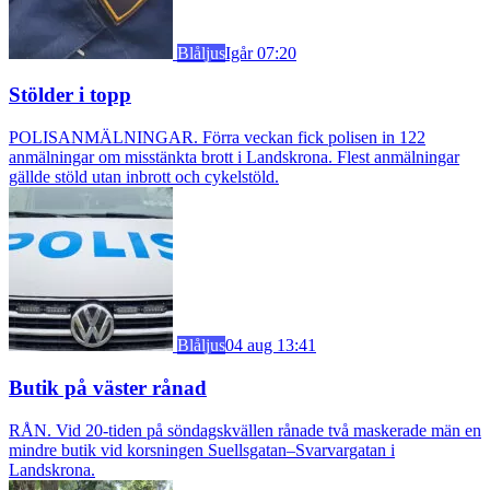
Blåljus
Igår 07:20
Stölder i topp
POLISANMÄLNINGAR. Förra veckan fick polisen in 122
anmälningar om misstänkta brott i Landskrona. Flest anmälningar
gällde stöld utan inbrott och cykelstöld.
Blåljus
04 aug 13:41
Butik på väster rånad
RÅN. Vid 20-tiden på söndagskvällen rånade två maskerade män en
mindre butik vid korsningen Suellsgatan–Svarvargatan i
Landskrona.