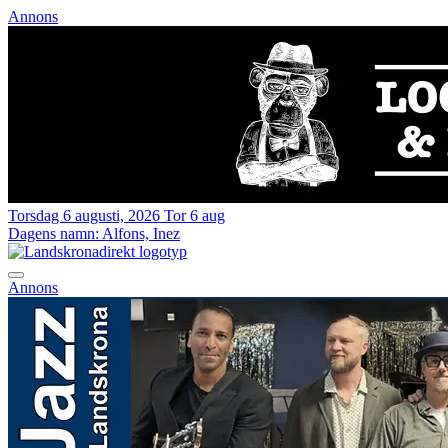
Annons
Torsdag 6 augusti, 2026
Tor 6 aug
Dagens namn:
Alfons, Inez
Annons