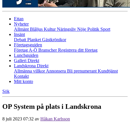
Ettan
Nyheter
Allmänt
Blåljus
Kultur
Näringsliv
Nöje
Politik
Sport
Insänt
Debatt
Planket
Gästkrönikor
Företagsguiden
Företag A-Ö
Branscher
Registrera ditt företag
Lunchguiden
Galleri Direkt
Landskrona Direkt
Allmänna villkor
Annonsera
Bli prenumerant
Kundtjänst
Kontakt
Mitt konto
Sök
OP System på plats i Landskrona
8 juli 2023 07:32
av
Håkan Karlsson