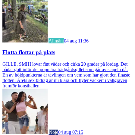
Allmänt
04 aug 11:36
Flotta flottar på plats
GILLE. SMHI lovar fint väder och cirka 20 grader på lördag. Det
bådar gott inför det populära trädgårdsgillet som går av stapeln då.
En av höjdpunkterna är tävlingen om vem som har gjort den finaste
flotten. Årets sex bidrag är nu klara och flyter vackert i vallgraven
framför konsthallen.
Nöje
04 aug 07:15