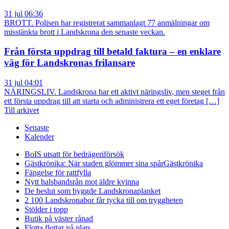
31 jul 06:36
BROTT. Polisen har registrerat sammanlagt 77 anmälningar om
misstänkta brott i Landskrona den senaste veckan.
Från första uppdrag till betald faktura – en enklare
väg för Landskronas frilansare
31 jul 04:01
NÄRINGSLIV. Landskrona har ett aktivt näringsliv, men steget från
ett första uppdrag till att starta och administrera ett eget företag […]
Till arkivet
Senaste
Kalender
BoIS utsatt för bedrägeriförsök
Gästkrönika: När staden glömmer sina spår
Gästkrönika
Fängelse för rattfylla
Nytt halsbandsrån mot äldre kvinna
De beslut som byggde Landskrona
planket
2 100 Landskronabor får tycka till om tryggheten
Stölder i topp
Butik på väster rånad
Flotta flottar på plats