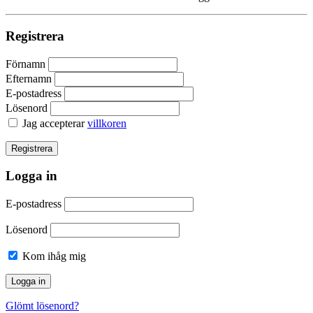
Registrera
Förnamn
Efternamn
E-postadress
Lösenord
Jag accepterar
villkoren
Logga in
E-postadress
Lösenord
Kom ihåg mig
Glömt lösenord?