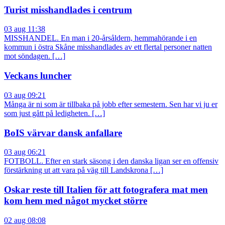
Turist misshandlades i centrum
03 aug 11:38
MISSHANDEL. En man i 20-årsåldern, hemmahörande i en
kommun i östra Skåne misshandlades av ett flertal personer natten
mot söndagen. […]
Veckans luncher
03 aug 09:21
Många är ni som är tillbaka på jobb efter semestern. Sen har vi ju er
som just gått på ledigheten. […]
BoIS värvar dansk anfallare
03 aug 06:21
FOTBOLL. Efter en stark säsong i den danska ligan ser en offensiv
förstärkning ut att vara på väg till Landskrona […]
Oskar reste till Italien för att fotografera mat men
kom hem med något mycket större
02 aug 08:08