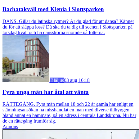
Bachatakväll med Klenia i Slottsparken
DANS. Gillar du latinska rytmer? Är du glad för att dansa? Känner
du för att släppa loss? Då ska du ta dig till scenen i Slottsparken på
torsdag kväll och ha dansskorna snörade på fötterna.
Blåljus
03 aug 16:18
Fyra unga män har åtal att vänta
RÄTTEGÅNG. Fyra män mellan 18 och 22 år gamla har enligt en
stämningsansökan ha misshandlat en man med diverse tillhyggen,
bland annat en hammare, på en adress i centrala Landskrona. Nu har
de en rättegång framför sig.
Annons