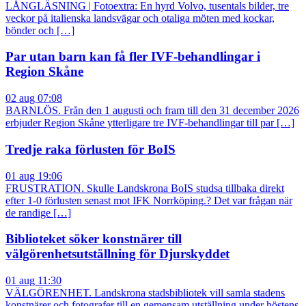
LÅNGLÄSNING | Fotoextra: En hyrd Volvo, tusentals bilder, tre
veckor på italienska landsvägar och otaliga möten med kockar,
bönder och […]
Par utan barn kan få fler IVF-behandlingar i
Region Skåne
02 aug 07:08
BARNLÖS. Från den 1 augusti och fram till den 31 december 2026
erbjuder Region Skåne ytterligare tre IVF-behandlingar till par […]
Tredje raka förlusten för BoIS
01 aug 19:06
FRUSTRATION. Skulle Landskrona BoIS studsa tillbaka direkt
efter 1-0 förlusten senast mot IFK Norrköping.? Det var frågan när
de randige […]
Biblioteket söker konstnärer till
välgörenhetsutställning för Djurskyddet
01 aug 11:30
VÄLGÖRENHET. Landskrona stadsbibliotek vill samla stadens
konstnärer och fotografer till en gemensam utställning under höstens