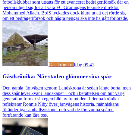
fotbollsklubbar som utsatts för ett avancerat bedrägeriförsök där en
person utgett sig för att vara FC Groningens tekniske direktör
Mohammed Allach. BoIS lyckades dock klura ut att det rörde sig
om ett bedrägeriförsök och några pengar ska inte ha gått förlorade.
Gästkrönikor
Idag 09:41
Gästkrönika: När staden glömmer sina spår
Den gamla järnvägen genom Landskrona är sedan länge borta, men
dess spår lever kvar i landskapet – och i berättelsen om hur varje
generation formar sin egen bild av framtiden. I denna krönika
reflekterar Ronnie Niby över järnvägens historia, människans
föränderliga samhällsvisioner och vad de försvunna spåren
fortfarande kan lära oss.