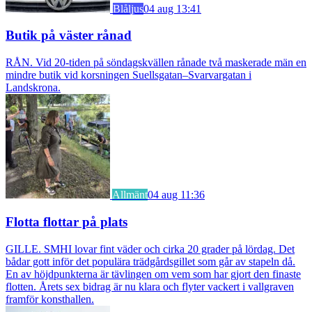
Blåljus
04 aug 13:41
Butik på väster rånad
RÅN. Vid 20-tiden på söndagskvällen rånade två maskerade män en
mindre butik vid korsningen Suellsgatan–Svarvargatan i
Landskrona.
Allmänt
04 aug 11:36
Flotta flottar på plats
GILLE. SMHI lovar fint väder och cirka 20 grader på lördag. Det
bådar gott inför det populära trädgårdsgillet som går av stapeln då.
En av höjdpunkterna är tävlingen om vem som har gjort den finaste
flotten. Årets sex bidrag är nu klara och flyter vackert i vallgraven
framför konsthallen.