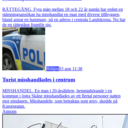
RÄTTEGÅNG. Fyra män mellan 18 och 22 år gamla har enligt en
stämningsansökan ha misshandlat en man med diverse tillhyggen,
bland annat en hammare, på en adress i centrala Landskrona. Nu har
de en rättegång framför sig.
Blåljus
03 aug 11:38
Turist misshandlades i centrum
MISSHANDEL. En man i 20-årsåldern, hemmahörande i en
kommun i östra Skåne misshandlades av ett flertal personer natten
mot söndagen. Misshandeln, som betraktas som grov, skedde på
Kungsgatan.
Annons