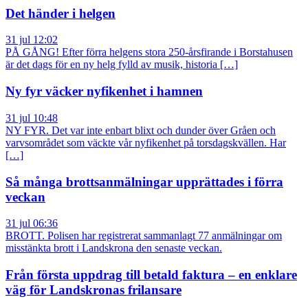
Det händer i helgen
31 jul 12:02
PÅ GÅNG! Efter förra helgens stora 250-årsfirande i Borstahusen
är det dags för en ny helg fylld av musik, historia […]
Ny fyr väcker nyfikenhet i hamnen
31 jul 10:48
NY FYR. Det var inte enbart blixt och dunder över Gråen och
varvsområdet som väckte vår nyfikenhet på torsdagskvällen. Har
[…]
Så många brottsanmälningar upprättades i förra
veckan
31 jul 06:36
BROTT. Polisen har registrerat sammanlagt 77 anmälningar om
misstänkta brott i Landskrona den senaste veckan.
Från första uppdrag till betald faktura – en enklare
väg för Landskronas frilansare