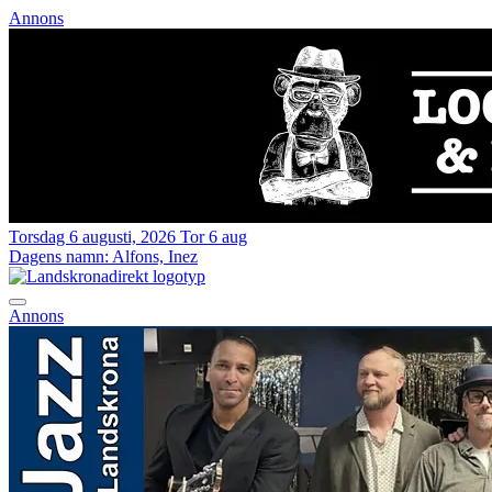
Annons
Torsdag 6 augusti, 2026
Tor 6 aug
Dagens namn:
Alfons, Inez
Annons