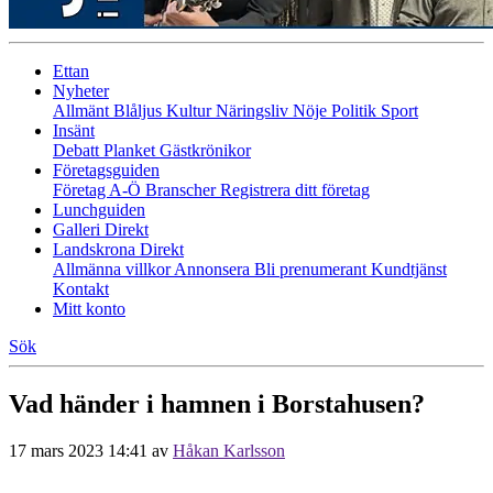
Ettan
Nyheter
Allmänt
Blåljus
Kultur
Näringsliv
Nöje
Politik
Sport
Insänt
Debatt
Planket
Gästkrönikor
Företagsguiden
Företag A-Ö
Branscher
Registrera ditt företag
Lunchguiden
Galleri Direkt
Landskrona Direkt
Allmänna villkor
Annonsera
Bli prenumerant
Kundtjänst
Kontakt
Mitt konto
Sök
Vad händer i hamnen i Borstahusen?
17 mars 2023 14:41
av
Håkan Karlsson