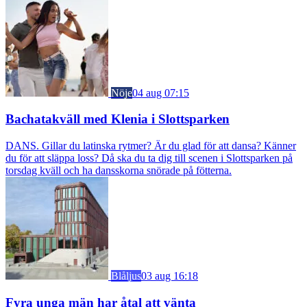
Nöje
04 aug 07:15
Bachatakväll med Klenia i Slottsparken
DANS. Gillar du latinska rytmer? Är du glad för att dansa? Känner
du för att släppa loss? Då ska du ta dig till scenen i Slottsparken på
torsdag kväll och ha dansskorna snörade på fötterna.
Blåljus
03 aug 16:18
Fyra unga män har åtal att vänta