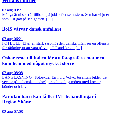
Veckans luncher
03 aug 09:21
Många är ni som är tillbaka på jobb efter semestern. Sen har vi ju er
som just gått på ledigheten. […]
BoIS värvar dansk anfallare
03 aug 06:21
FOTBOLL. Efter en stark säsong i den danska ligan ser en offensiv
förstärkning ut att vara på väg till Landskrona […]
Oskar reste till Italien för att fotografera mat men
kom hem med något mycket större
02 aug 08:08
LÅNGLÄSNING | Fotoextra: En hyrd Volvo, tusentals bilder, tre
veckor på italienska landsvägar och otaliga möten med kockar,
bönder och […]
Par utan barn kan få fler IVF-behandlingar i
Region Skåne
02 aug 07:08