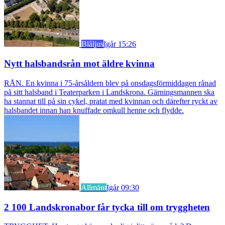
Blåljus
Igår 15:26
Nytt halsbandsrån mot äldre kvinna
RÅN. En kvinna i 75-årsåldern blev på onsdagsförmiddagen rånad
på sitt halsband i Teaterparken i Landskrona. Gärningsmannen ska
ha stannat till på sin cykel, pratat med kvinnan och därefter ryckt av
halsbandet innan han knuffade omkull henne och flydde.
Allmänt
Igår 09:30
2 100 Landskronabor får tycka till om tryggheten