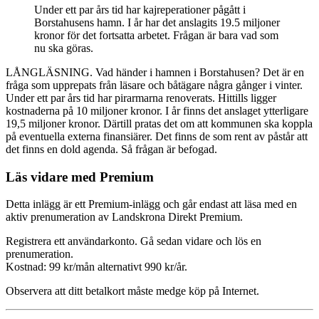
Under ett par års tid har kajreperationer pågått i
Borstahusens hamn. I år har det anslagits 19.5 miljoner
kronor för det fortsatta arbetet. Frågan är bara vad som
nu ska göras.
LÅNGLÄSNING. Vad händer i hamnen i Borstahusen? Det är en
fråga som upprepats från läsare och båtägare några gånger i vinter.
Under ett par års tid har pirarmarna renoverats. Hittills ligger
kostnaderna på 10 miljoner kronor. I år finns det anslaget ytterligare
19,5 miljoner kronor. Därtill pratas det om att kommunen ska koppla
på eventuella externa finansiärer. Det finns de som rent av påstår att
det finns en dold agenda. Så frågan är befogad.
Läs vidare med Premium
Detta inlägg är ett Premium-inlägg och går endast att läsa med en
aktiv prenumeration av Landskrona Direkt Premium.
Registrera ett användarkonto. Gå sedan vidare och lös en
prenumeration.
Kostnad: 99 kr/mån alternativt 990 kr/år.
Observera att ditt betalkort måste medge köp på Internet.