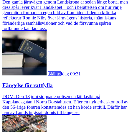
Den gamla järnvägen genom Landskrona är sedan länge borta, men
dess spår lever kvar i landskapet – och i berättelsen om hur varje
generation formar sin egen bild av framtiden. I denna krönika
reflekterar Ronnie Niby över järnvägens historia, människans
föränderliga samhällsvisioner och vad de försvunna spåren
fortfarande kan lära oss.
Blåljus
Idag 09:31
Fängelse för rattfylla
DOM. Den 18 juni stoppade polisen en lätt lastbil på
Kapplandsgatan i Norra Borstahusen. Efter en nykterhetskontroll av
den 56-årige föraren konstaterades att han körde rattfull. Därför har
han av Lunds tingsrätt dömts till fängelse.