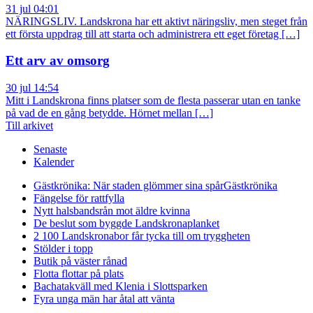
31 jul 04:01
NÄRINGSLIV. Landskrona har ett aktivt näringsliv, men steget från
ett första uppdrag till att starta och administrera ett eget företag […]
Ett arv av omsorg
30 jul 14:54
Mitt i Landskrona finns platser som de flesta passerar utan en tanke
på vad de en gång betydde. Hörnet mellan […]
Till arkivet
Senaste
Kalender
Gästkrönika: När staden glömmer sina spår
Gästkrönika
Fängelse för rattfylla
Nytt halsbandsrån mot äldre kvinna
De beslut som byggde Landskrona
planket
2 100 Landskronabor får tycka till om tryggheten
Stölder i topp
Butik på väster rånad
Flotta flottar på plats
Bachatakväll med Klenia i Slottsparken
Fyra unga män har åtal att vänta