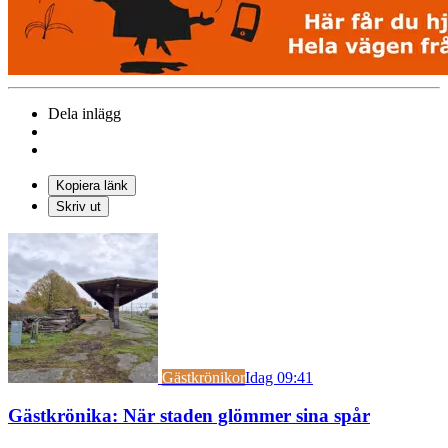
Dela inlägg
Kopiera länk
Skriv ut
Gästkrönikor
Idag 09:41
Gästkrönika: När staden glömmer sina spår