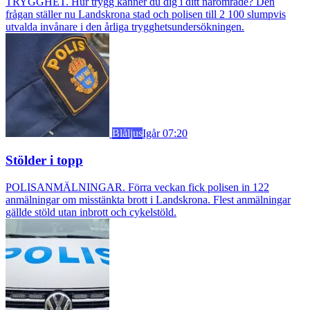
TRYGGHET. Hur trygg känner du dig i ditt närområde? Den
frågan ställer nu Landskrona stad och polisen till 2 100 slumpvis
utvalda invånare i den årliga trygghetsundersökningen.
Blåljus
Igår 07:20
Stölder i topp
POLISANMÄLNINGAR. Förra veckan fick polisen in 122
anmälningar om misstänkta brott i Landskrona. Flest anmälningar
gällde stöld utan inbrott och cykelstöld.