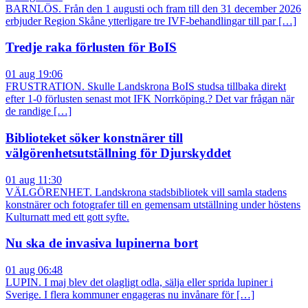
BARNLÖS. Från den 1 augusti och fram till den 31 december 2026
erbjuder Region Skåne ytterligare tre IVF-behandlingar till par […]
Tredje raka förlusten för BoIS
01 aug 19:06
FRUSTRATION. Skulle Landskrona BoIS studsa tillbaka direkt
efter 1-0 förlusten senast mot IFK Norrköping.? Det var frågan när
de randige […]
Biblioteket söker konstnärer till
välgörenhetsutställning för Djurskyddet
01 aug 11:30
VÄLGÖRENHET. Landskrona stadsbibliotek vill samla stadens
konstnärer och fotografer till en gemensam utställning under höstens
Kulturnatt med ett gott syfte.
Nu ska de invasiva lupinerna bort
01 aug 06:48
LUPIN. I maj blev det olagligt odla, sälja eller sprida lupiner i
Sverige. I flera kommuner engageras nu invånare för […]