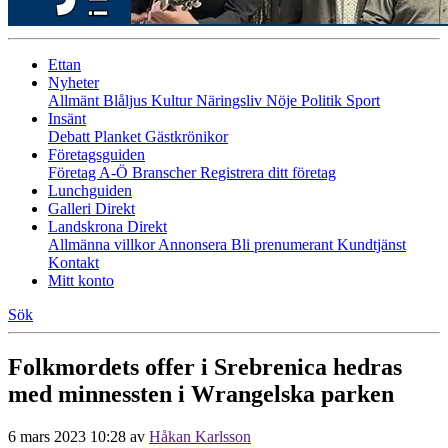
Ettan
Nyheter
Allmänt
Blåljus
Kultur
Näringsliv
Nöje
Politik
Sport
Insänt
Debatt
Planket
Gästkrönikor
Företagsguiden
Företag A-Ö
Branscher
Registrera ditt företag
Lunchguiden
Galleri Direkt
Landskrona Direkt
Allmänna villkor
Annonsera
Bli prenumerant
Kundtjänst
Kontakt
Mitt konto
Sök
Folkmordets offer i Srebrenica hedras
med minnessten i Wrangelska parken
6 mars 2023 10:28
av
Håkan Karlsson