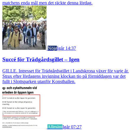
matchens enda mål men det räckte denna lördag.
Nöje
Igår 14:37
Succé för Trädgårdsgillet – Igen
GILLE. Intresset för Trädgårdsgillet i Landskrona växer för varje år.
Strax efter lördagens invigning klockan tio på förmiddagen var det
fullt i Slottsparken utanför Konsthallen.
Allmänt
Igår 07:27