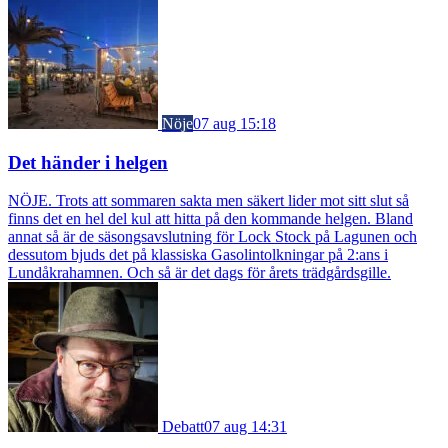
Nöje
07 aug 15:18
Det händer i helgen
NÖJE. Trots att sommaren sakta men säkert lider mot sitt slut så
finns det en hel del kul att hitta på den kommande helgen. Bland
annat så är de säsongsavslutning för Lock Stock på Lagunen och
dessutom bjuds det på klassiska Gasolintolkningar på 2:ans i
Lundåkrahamnen. Och så är det dags för årets trädgårdsgille.
Debatt
07 aug 14:31