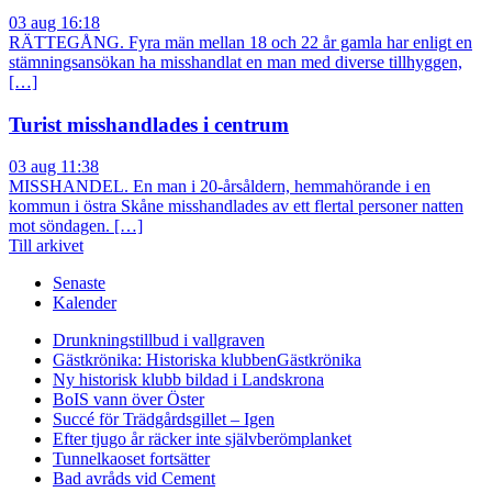
03 aug 16:18
RÄTTEGÅNG. Fyra män mellan 18 och 22 år gamla har enligt en
stämningsansökan ha misshandlat en man med diverse tillhyggen,
[…]
Turist misshandlades i centrum
03 aug 11:38
MISSHANDEL. En man i 20-årsåldern, hemmahörande i en
kommun i östra Skåne misshandlades av ett flertal personer natten
mot söndagen. […]
Till arkivet
Senaste
Kalender
Drunkningstillbud i vallgraven
Gästkrönika: Historiska klubben
Gästkrönika
Ny historisk klubb bildad i Landskrona
BoIS vann över Öster
Succé för Trädgårdsgillet – Igen
Efter tjugo år räcker inte självberöm
planket
Tunnelkaoset fortsätter
Bad avråds vid Cement