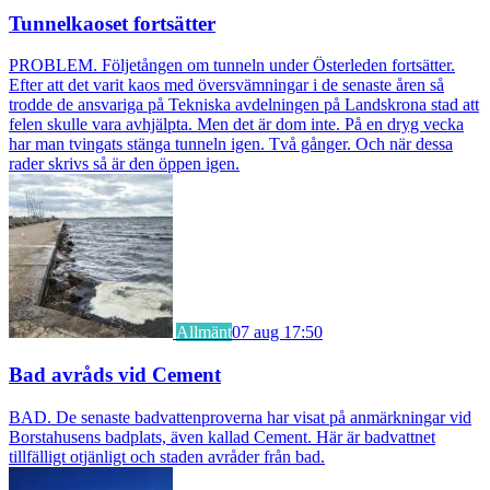
Tunnelkaoset fortsätter
PROBLEM. Följetången om tunneln under Österleden fortsätter.
Efter att det varit kaos med översvämningar i de senaste åren så
trodde de ansvariga på Tekniska avdelningen på Landskrona stad att
felen skulle vara avhjälpta. Men det är dom inte. På en dryg vecka
har man tvingats stänga tunneln igen. Två gånger. Och när dessa
rader skrivs så är den öppen igen.
Allmänt
07 aug 17:50
Bad avråds vid Cement
BAD. De senaste badvattenproverna har visat på anmärkningar vid
Borstahusens badplats, även kallad Cement. Här är badvattnet
tillfälligt otjänligt och staden avråder från bad.