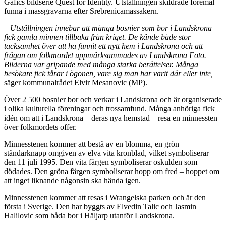
Gafićs bildserie Quest for Identity. Utställningen skildrade föremål
funna i massgravarna efter Srebrenicamassakern.
– Utställningen innebar att många bosnier som bor i Landskrona
fick gamla minnen tillbaka från kriget. De kände både stor
tacksamhet över att ha funnit ett nytt hem i Landskrona och att
frågan om folkmordet uppmärksammades av Landskrona Foto.
Bilderna var gripande med många starka berättelser. Många
besökare fick tårar i ögonen, vare sig man har varit där eller inte,
säger kommunalrådet Elvir Mesanovic (MP).
Över 2 500 bosnier bor och verkar i Landskrona och är organiserade
i olika kulturella föreningar och trossamfund. Många anhöriga fick
idén om att i Landskrona – deras nya hemstad – resa en minnessten
över folkmordets offer.
Minnesstenen kommer att bestå av en blomma, en grön
ståndarknapp omgiven av elva vita kronblad, vilket symboliserar
den 11 juli 1995. Den vita färgen symboliserar oskulden som
dödades. Den gröna färgen symboliserar hopp om fred – hoppet om
att inget liknande någonsin ska hända igen.
Minnesstenen kommer att resas i Wrangelska parken och är den
första i Sverige. Den har byggts av Elvedin Talic och Jasmin
Halilovic som båda bor i Häljarp utanför Landskrona.