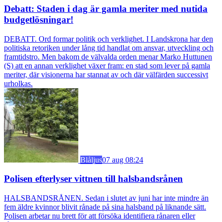
Debatt: Staden i dag är gamla meriter med nutida
budgetlösningar!
DEBATT. Ord formar politik och verklighet. I Landskrona har den
politiska retoriken under lång tid handlat om ansvar, utveckling och
framtidstro. Men bakom de välvalda orden menar Marko Huttunen
(S) att en annan verklighet växer fram: en stad som lever på gamla
meriter, där visionerna har stannat av och där välfärden successivt
urholkas.
Blåljus
07 aug 08:24
Polisen efterlyser vittnen till halsbandsrånen
HALSBANDSRÅNEN. Sedan i slutet av juni har inte mindre än
fem äldre kvinnor blivit rånade på sina halsband på liknande sätt.
Polisen arbetar nu brett för att försöka identifiera rånaren eller