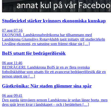
Studiecirkel stärker kvinnors ekonomiska kunskap
07 aug 07:16
EKONOMI. Landskronafredrikorna har tillsammans med
Landskrona Glumslövs Rotaryklubb tagit initiativ till studiecirkeln
Livslång ekonomi, en satsning som främst riktar sig […]
BoIS utsatt för bedrägeriförsök
06 aug 11:46
BEDRÄGERI. Landskrona BoIS är en av flera svenska
fotbollsklubbar som utsatts för ett avancerat bedrägeriförsök där en
person utgett sig […]
Gästkrönika: När staden glömmer sina spår
06 aug 09:41
Den gamla järnvägen genom Landskrona är sedan länge borta, men
dess spår lever kvar i landskapet – och i berättelsen […]