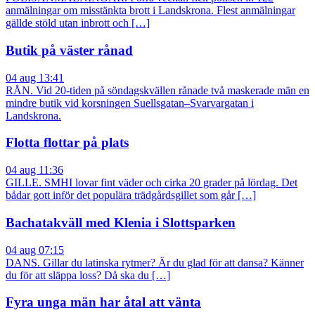
anmälningar om misstänkta brott i Landskrona. Flest anmälningar
gällde stöld utan inbrott och […]
Butik på väster rånad
04 aug 13:41
RÅN. Vid 20-tiden på söndagskvällen rånade två maskerade män en
mindre butik vid korsningen Suellsgatan–Svarvargatan i
Landskrona.
Flotta flottar på plats
04 aug 11:36
GILLE. SMHI lovar fint väder och cirka 20 grader på lördag. Det
bådar gott inför det populära trädgårdsgillet som går […]
Bachatakväll med Klenia i Slottsparken
04 aug 07:15
DANS. Gillar du latinska rytmer? Är du glad för att dansa? Känner
du för att släppa loss? Då ska du […]
Fyra unga män har åtal att vänta