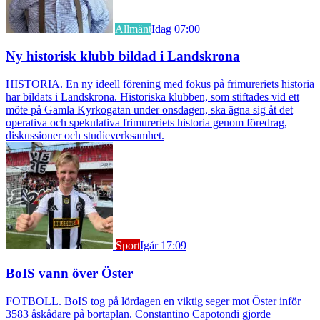
Allmänt
Idag 07:00
Ny historisk klubb bildad i Landskrona
HISTORIA. En ny ideell förening med fokus på frimureriets historia
har bildats i Landskrona. Historiska klubben, som stiftades vid ett
möte på Gamla Kyrkogatan under onsdagen, ska ägna sig åt det
operativa och spekulativa frimureriets historia genom föredrag,
diskussioner och studieverksamhet.
Sport
Igår 17:09
BoIS vann över Öster
FOTBOLL. BoIS tog på lördagen en viktig seger mot Öster inför
3583 åskådare på bortaplan. Constantino Capotondi gjorde