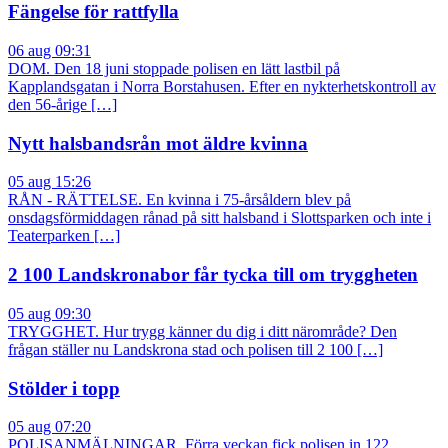
Fängelse för rattfylla
06 aug 09:31
DOM. Den 18 juni stoppade polisen en lätt lastbil på
Kapplandsgatan i Norra Borstahusen. Efter en nykterhetskontroll av
den 56-årige […]
Nytt halsbandsrån mot äldre kvinna
05 aug 15:26
RÅN - RÄTTELSE. En kvinna i 75-årsåldern blev på
onsdagsförmiddagen rånad på sitt halsband i Slottsparken och inte i
Teaterparken […]
2 100 Landskronabor får tycka till om tryggheten
05 aug 09:30
TRYGGHET. Hur trygg känner du dig i ditt närområde? Den
frågan ställer nu Landskrona stad och polisen till 2 100 […]
Stölder i topp
05 aug 07:20
POLISANMÄLNINGAR. Förra veckan fick polisen in 122