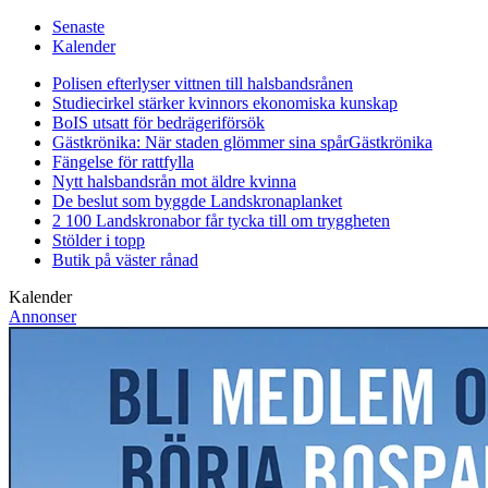
Senaste
Kalender
Polisen efterlyser vittnen till halsbandsrånen
Studiecirkel stärker kvinnors ekonomiska kunskap
BoIS utsatt för bedrägeriförsök
Gästkrönika: När staden glömmer sina spår
Gästkrönika
Fängelse för rattfylla
Nytt halsbandsrån mot äldre kvinna
De beslut som byggde Landskrona
planket
2 100 Landskronabor får tycka till om tryggheten
Stölder i topp
Butik på väster rånad
Kalender
Annonser