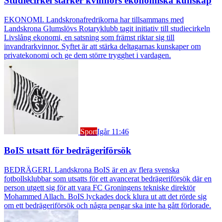
Studiecirkel stärker kvinnors ekonomiska kunskap
EKONOMI. Landskronafredrikorna har tillsammans med
Landskrona Glumslövs Rotaryklubb tagit initiativ till studiecirkeln
Livslång ekonomi, en satsning som främst riktar sig till
invandrarkvinnor. Syftet är att stärka deltagarnas kunskaper om
privatekonomi och ge dem större trygghet i vardagen.
Sport
Igår 11:46
BoIS utsatt för bedrägeriförsök
BEDRÄGERI. Landskrona BoIS är en av flera svenska
fotbollsklubbar som utsatts för ett avancerat bedrägeriförsök där en
person utgett sig för att vara FC Groningens tekniske direktör
Mohammed Allach. BoIS lyckades dock klura ut att det rörde sig
om ett bedrägeriförsök och några pengar ska inte ha gått förlorade.