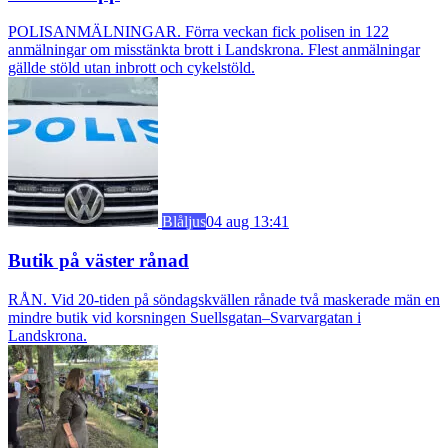
POLISANMÄLNINGAR. Förra veckan fick polisen in 122
anmälningar om misstänkta brott i Landskrona. Flest anmälningar
gällde stöld utan inbrott och cykelstöld.
Blåljus
04 aug 13:41
Butik på väster rånad
RÅN. Vid 20-tiden på söndagskvällen rånade två maskerade män en
mindre butik vid korsningen Suellsgatan–Svarvargatan i
Landskrona.