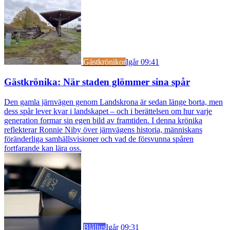
Gästkrönikor
Igår 09:41
Gästkrönika: När staden glömmer sina spår
Den gamla järnvägen genom Landskrona är sedan länge borta, men
dess spår lever kvar i landskapet – och i berättelsen om hur varje
generation formar sin egen bild av framtiden. I denna krönika
reflekterar Ronnie Niby över järnvägens historia, människans
föränderliga samhällsvisioner och vad de försvunna spåren
fortfarande kan lära oss.
Blåljus
Igår 09:31