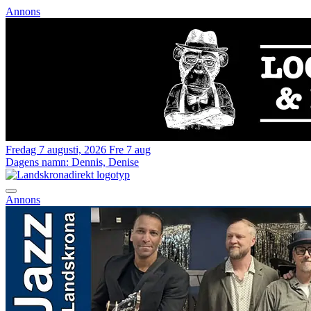
Annons
Fredag 7 augusti, 2026
Fre 7 aug
Dagens namn:
Dennis, Denise
Annons