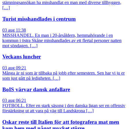
stämningsansökan ha misshandlat en man med diverse tillhyggen,
[…]
Turist misshandlades i centrum
03 aug 11:38
MISSHANDEL. En man i 20-årsåldern, hemmahörande i en
kommun i östra Skåne misshandlades av ett flertal personer natten
mot söndagen. […]
Veckans luncher
03 aug 09:21
Många är ni som är tillbaka på jobb efter semestern. Sen har vi ju er
som just gått på ledigheten. […]
BoIS värvar dansk anfallare
03 aug 06:21
FOTBOLL. Efter en stark säsong i den danska ligan ser en offensiv
förstärkning ut att vara på väg till Landskrona […]
Oskar reste till Italien för att fotografera mat men
kom hem med något mycket större