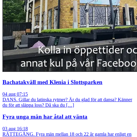
Bachatakväll med Klenia i Slottsparken
04 aug 07:15
DANS. Gillar du latinska rytmer? Är du glad för att dansa? Känner
du för att släppa loss? Då ska du […]
Fyra unga män har åtal att vänta
03 aug 16:18
RÄTTEGÅNG. Fyra män mellan 18 och 22 år gamla har enligt en