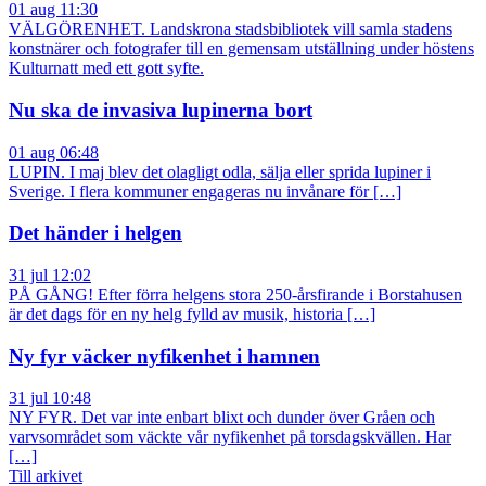
01 aug 11:30
VÄLGÖRENHET. Landskrona stadsbibliotek vill samla stadens
konstnärer och fotografer till en gemensam utställning under höstens
Kulturnatt med ett gott syfte.
Nu ska de invasiva lupinerna bort
01 aug 06:48
LUPIN. I maj blev det olagligt odla, sälja eller sprida lupiner i
Sverige. I flera kommuner engageras nu invånare för […]
Det händer i helgen
31 jul 12:02
PÅ GÅNG! Efter förra helgens stora 250-årsfirande i Borstahusen
är det dags för en ny helg fylld av musik, historia […]
Ny fyr väcker nyfikenhet i hamnen
31 jul 10:48
NY FYR. Det var inte enbart blixt och dunder över Gråen och
varvsområdet som väckte vår nyfikenhet på torsdagskvällen. Har
[…]
Till arkivet