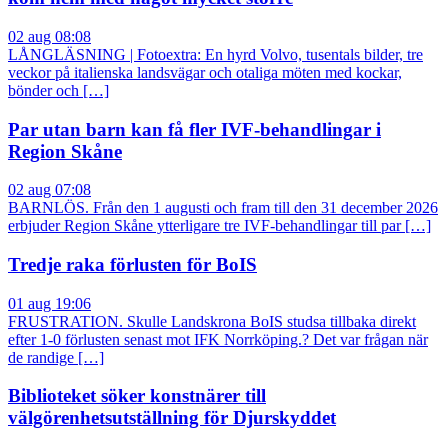
02 aug 08:08
LÅNGLÄSNING | Fotoextra: En hyrd Volvo, tusentals bilder, tre
veckor på italienska landsvägar och otaliga möten med kockar,
bönder och […]
Par utan barn kan få fler IVF-behandlingar i
Region Skåne
02 aug 07:08
BARNLÖS. Från den 1 augusti och fram till den 31 december 2026
erbjuder Region Skåne ytterligare tre IVF-behandlingar till par […]
Tredje raka förlusten för BoIS
01 aug 19:06
FRUSTRATION. Skulle Landskrona BoIS studsa tillbaka direkt
efter 1-0 förlusten senast mot IFK Norrköping.? Det var frågan när
de randige […]
Biblioteket söker konstnärer till
välgörenhetsutställning för Djurskyddet