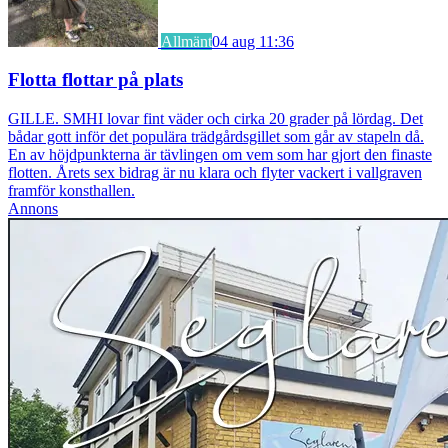
Allmänt
04 aug 11:36
Flotta flottar på plats
GILLE. SMHI lovar fint väder och cirka 20 grader på lördag. Det
bådar gott inför det populära trädgårdsgillet som går av stapeln då.
En av höjdpunkterna är tävlingen om vem som har gjort den finaste
flotten. Årets sex bidrag är nu klara och flyter vackert i vallgraven
framför konsthallen.
Annons