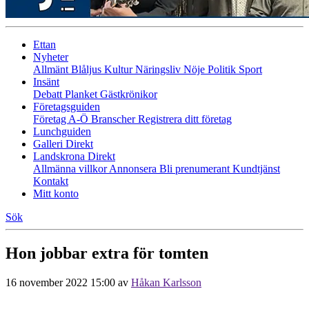
Ettan
Nyheter
Allmänt
Blåljus
Kultur
Näringsliv
Nöje
Politik
Sport
Insänt
Debatt
Planket
Gästkrönikor
Företagsguiden
Företag A-Ö
Branscher
Registrera ditt företag
Lunchguiden
Galleri Direkt
Landskrona Direkt
Allmänna villkor
Annonsera
Bli prenumerant
Kundtjänst
Kontakt
Mitt konto
Sök
Hon jobbar extra för tomten
16 november 2022 15:00
av
Håkan Karlsson