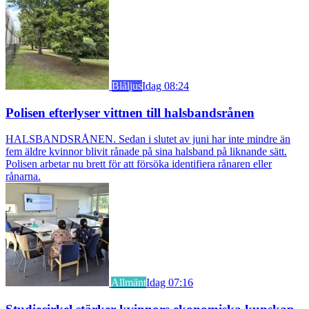
Blåljus
Idag 08:24
Polisen efterlyser vittnen till halsbandsrånen
HALSBANDSRÅNEN. Sedan i slutet av juni har inte mindre än
fem äldre kvinnor blivit rånade på sina halsband på liknande sätt.
Polisen arbetar nu brett för att försöka identifiera rånaren eller
rånarna.
Allmänt
Idag 07:16