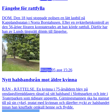
Fängelse för rattfylla
DOM. Den 18 juni stoppade polisen en lätt lastbil på
Kapplandsgatan i Norra Borstahusen. Efter en nykterhetskontroll av
den 56-årige föraren konstaterades att han körde rattfull. Därför har
han av Lunds tingsrätt dömts till fängelse.
Blåljus
05 aug 15:26
Nytt halsbandsrån mot äldre kvinna
RÅN - RÄTTELSE. En kvinna i 75-årsåldern blev på
onsdagsförmiddagen rånad på sitt halsband i Slottsparken och inte i
Teaterparken som tidigare uppgetts. Gärningsmannen ska ha stannat
till på sin cykel, pratat med kvinnan och därefter ryckt av halsbandet
innan han knuffade omkull henne och flydde.