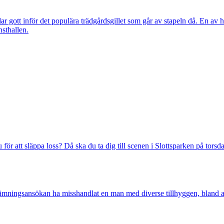
 gott inför det populära trädgårdsgillet som går av stapeln då. En av h
nsthallen.
ör att släppa loss? Då ska du ta dig till scenen i Slottsparken på torsd
ingsansökan ha misshandlat en man med diverse tillhyggen, bland an