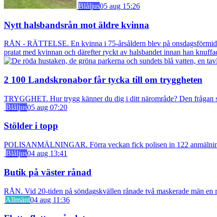
Blåljus
05 aug 15:26
Nytt halsbandsrån mot äldre kvinna
RÅN - RÄTTELSE. En kvinna i 75-årsåldern blev på onsdagsförmiddagen
pratat med kvinnan och därefter ryckt av halsbandet innan han knuff
2 100 Landskronabor får tycka till om tryggheten
TRYGGHET. Hur trygg känner du dig i ditt närområde? Den frågan stäl
Blåljus
05 aug 07:20
Stölder i topp
POLISANMÄLNINGAR. Förra veckan fick polisen in 122 anmälningar om
Blåljus
04 aug 13:41
Butik på väster rånad
RÅN. Vid 20-tiden på söndagskvällen rånade två maskerade män en m
Allmänt
04 aug 11:36