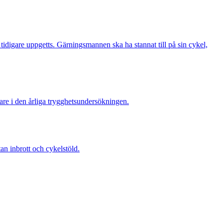
digare uppgetts. Gärningsmannen ska ha stannat till på sin cykel,
re i den årliga trygghetsundersökningen.
 inbrott och cykelstöld.