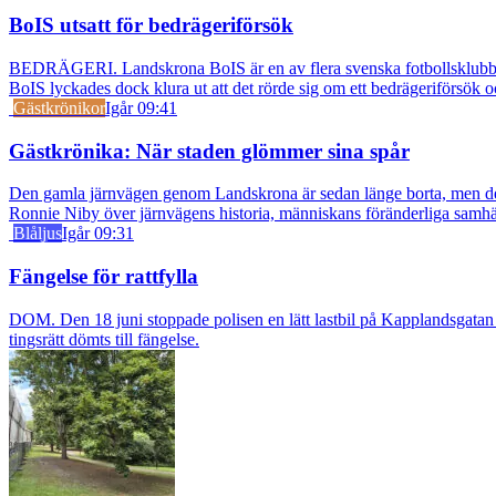
BoIS utsatt för bedrägeriförsök
BEDRÄGERI. Landskrona BoIS är en av flera svenska fotbollsklubbar s
BoIS lyckades dock klura ut att det rörde sig om ett bedrägeriförsök o
Gästkrönikor
Igår 09:41
Gästkrönika: När staden glömmer sina spår
Den gamla järnvägen genom Landskrona är sedan länge borta, men dess s
Ronnie Niby över järnvägens historia, människans föränderliga samhäl
Blåljus
Igår 09:31
Fängelse för rattfylla
DOM. Den 18 juni stoppade polisen en lätt lastbil på Kapplandsgatan i
tingsrätt dömts till fängelse.