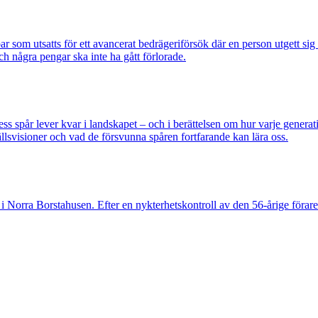
om utsatts för ett avancerat bedrägeriförsök där en person utgett si
ch några pengar ska inte ha gått förlorade.
pår lever kvar i landskapet – och i berättelsen om hur varje generatio
lsvisioner och vad de försvunna spåren fortfarande kan lära oss.
 Norra Borstahusen. Efter en nykterhetskontroll av den 56-årige föraren