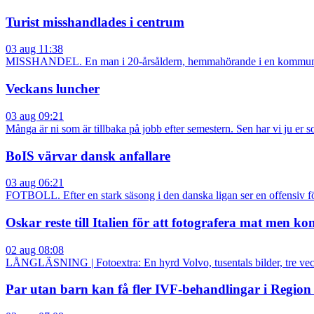
Turist misshandlades i centrum
03 aug 11:38
MISSHANDEL. En man i 20-årsåldern, hemmahörande i en kommun i ös
Veckans luncher
03 aug 09:21
Många är ni som är tillbaka på jobb efter semestern. Sen har vi ju er s
BoIS värvar dansk anfallare
03 aug 06:21
FOTBOLL. Efter en stark säsong i den danska ligan ser en offensiv fö
Oskar reste till Italien för att fotografera mat men 
02 aug 08:08
LÅNGLÄSNING | Fotoextra: En hyrd Volvo, tusentals bilder, tre veck
Par utan barn kan få fler IVF-behandlingar i Regio