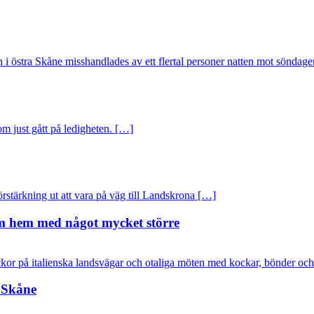
tra Skåne misshandlades av ett flertal personer natten mot söndage
om just gått på ledigheten. […]
rstärkning ut att vara på väg till Landskrona […]
kom hem med något mycket större
or på italienska landsvägar och otaliga möten med kockar, bönder oc
n Skåne