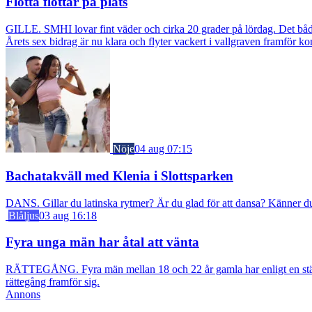
Flotta flottar på plats
GILLE. SMHI lovar fint väder och cirka 20 grader på lördag. Det bådar
Årets sex bidrag är nu klara och flyter vackert i vallgraven framför ko
Nöje
04 aug 07:15
Bachatakväll med Klenia i Slottsparken
DANS. Gillar du latinska rytmer? Är du glad för att dansa? Känner du f
Blåljus
03 aug 16:18
Fyra unga män har åtal att vänta
RÄTTEGÅNG. Fyra män mellan 18 och 22 år gamla har enligt en stämn
rättegång framför sig.
Annons