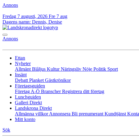
Annons
Fredag 7 augusti, 2026
Fre 7 aug
Dagens namn:
Dennis, Denise
Annons
Ettan
Nyheter
Allmänt
Blåljus
Kultur
Näringsliv
Nöje
Politik
Sport
Insänt
Debatt
Planket
Gästkrönikor
Företagsguiden
Företag A-Ö
Branscher
Registrera ditt företag
Lunchguiden
Galleri Direkt
Landskrona Direkt
Allmänna villkor
Annonsera
Bli prenumerant
Kundtjänst
Konta
Mitt konto
Sök