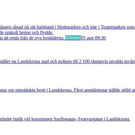
 rånad på sitt halsband i Slottsparken och inte i Teaterparken som ti
ade omkull henne och flydde.
Allmänt
05 aug 09:30
ler nu Landskrona stad och polisen till 2 100 slumpvis utvalda invåna
 misstänkta brott i Landskrona. Flest anmälningar gällde stöld utan
indre butik vid korsningen Suellsgatan–Svarvargatan i Landskrona.