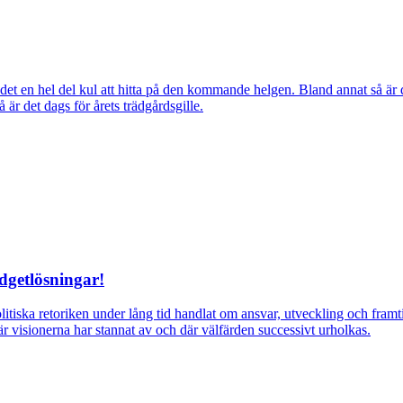
ns det en hel del kul att hitta på den kommande helgen. Bland annat så
r det dags för årets trädgårdsgille.
dgetlösningar!
itiska retoriken under lång tid handlat om ansvar, utveckling och fra
r visionerna har stannat av och där välfärden successivt urholkas.