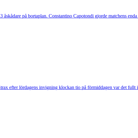
 åskådare på bortaplan. Constantino Capotondi gjorde matchens enda 
trax efter lördagens invigning klockan tio på förmiddagen var det fullt 