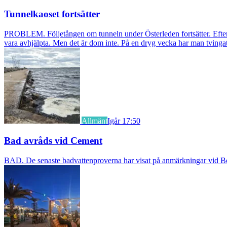
Tunnelkaoset fortsätter
PROBLEM. Följetången om tunneln under Österleden fortsätter. Efter a
vara avhjälpta. Men det är dom inte. På en dryg vecka har man tvingat
Allmänt
Igår 17:50
Bad avråds vid Cement
BAD. De senaste badvattenproverna har visat på anmärkningar vid Borst