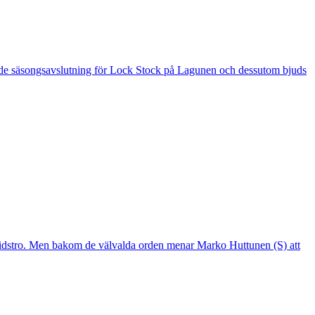
 är de säsongsavslutning för Lock Stock på Lagunen och dessutom bjuds
mtidstro. Men bakom de välvalda orden menar Marko Huttunen (S) att