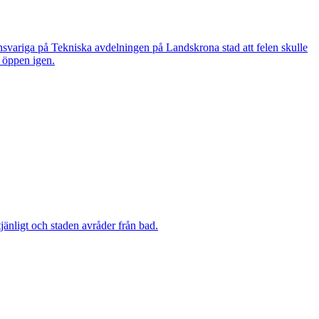
nsvariga på Tekniska avdelningen på Landskrona stad att felen skulle
n öppen igen.
änligt och staden avråder från bad.