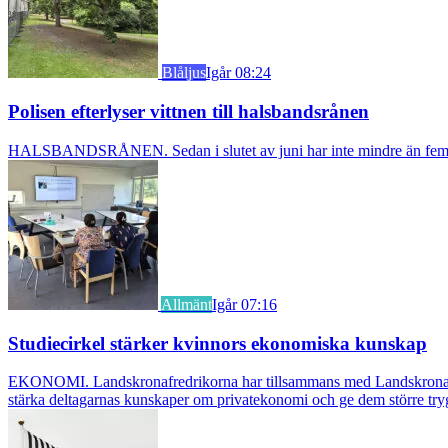
Blåljus
Igår 08:24
Polisen efterlyser vittnen till halsbandsrånen
HALSBANDSRÅNEN. Sedan i slutet av juni har inte mindre än fem äldre k
Allmänt
Igår 07:16
Studiecirkel stärker kvinnors ekonomiska kunskap
EKONOMI. Landskronafredrikorna har tillsammans med Landskrona Glumsl
stärka deltagarnas kunskaper om privatekonomi och ge dem större try