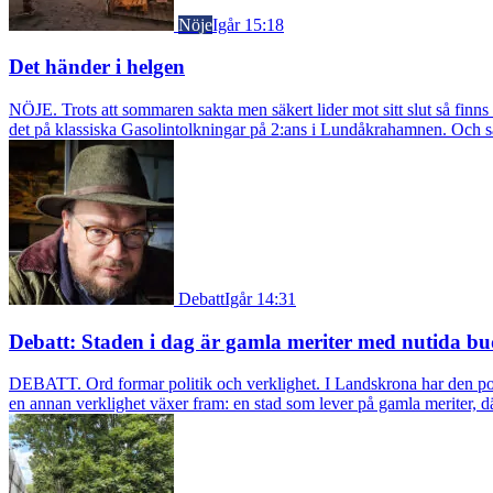
Nöje
Igår 15:18
Det händer i helgen
NÖJE. Trots att sommaren sakta men säkert lider mot sitt slut så fin
det på klassiska Gasolintolkningar på 2:ans i Lundåkrahamnen. Och så ä
Debatt
Igår 14:31
Debatt: Staden i dag är gamla meriter med nutida bu
DEBATT. Ord formar politik och verklighet. I Landskrona har den pol
en annan verklighet växer fram: en stad som lever på gamla meriter, dä