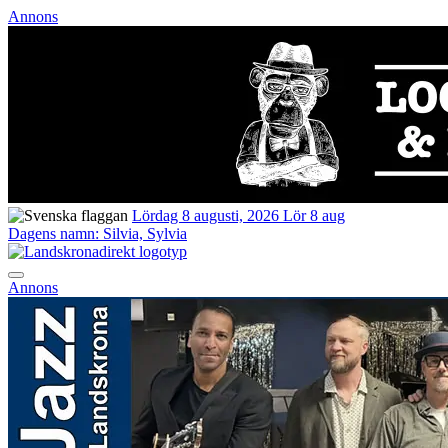
Annons
Lördag 8 augusti, 2026
Lör 8 aug
Dagens namn:
Silvia, Sylvia
Annons