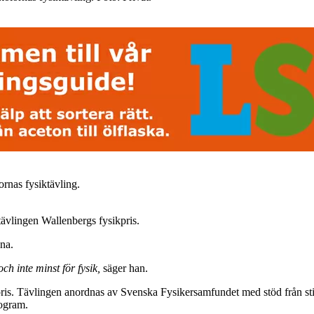
rnas fysiktävling.
tävlingen Wallenbergs fysikpris.
na.
ch inte minst för fysik,
säger han.
ikpris. Tävlingen anordnas av Svenska Fysikersamfundet med stöd från st
rogram.