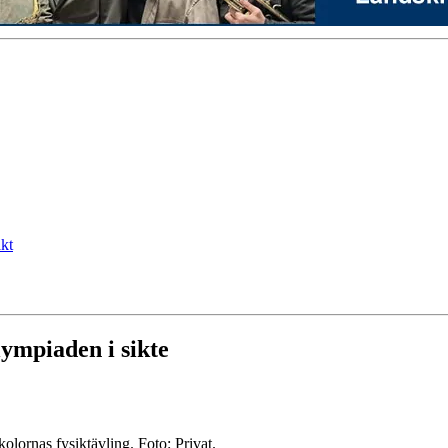
kt
ympiaden i sikte
olornas fysiktävling. Foto: Privat.