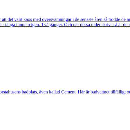
tt det varit kaos med översvämningar i de senaste åren så trodde de a
s stänga tunneln igen. Två gånger. Och när dessa rader skrivs så är de
ahusens badplats, även kallad Cement. Här är badvattnet tillfälligt otj