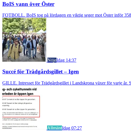
BoIS vann över Öster
FOTBOLL. BoIS tog på lördagen en viktig seger mot Öster inför 3583
Nöje
Idag 14:37
Succé för Trädgårdsgillet – Igen
GILLE. Intresset för Trädgårdsgillet i Landskrona växer för varje år. S
Allmänt
Idag 07:27