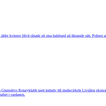
vinnor blivit rånade på sina halsband på liknande sätt. Polisen arbeta
övs Rotaryklubb tagit initiativ till studiecirkeln Livslång ekonomi, e
gghet i vardagen.