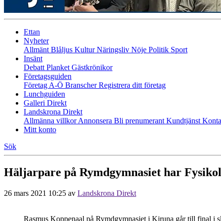
Ettan
Nyheter
Allmänt
Blåljus
Kultur
Näringsliv
Nöje
Politik
Sport
Insänt
Debatt
Planket
Gästkrönikor
Företagsguiden
Företag A-Ö
Branscher
Registrera ditt företag
Lunchguiden
Galleri Direkt
Landskrona Direkt
Allmänna villkor
Annonsera
Bli prenumerant
Kundtjänst
Konta
Mitt konto
Sök
Häljarpare på Rymdgymnasiet har Fysikol
26 mars 2021 10:25
av
Landskrona Direkt
Rasmus Koppenaal på Rymdgymnasiet i Kiruna går till final i sk