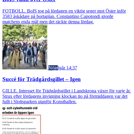
FOTBOLL. BoIS tog på lördagen en viktig seger mot Öster inför
3583 åskådare på bortaplan. Constantino Capotondi gjorde
matchens enda mål men det räckte denna lördag.
Nöje
Igår 14:37
Succé för Trädgårdsgillet – Igen
GILLE. Intresset för Trädgårdsgillet i Landskrona växer för varje år.
Strax efter lördagens invigning klockan tio på förmiddagen var det
fullt i Slottsparken utanför Konsthallen.