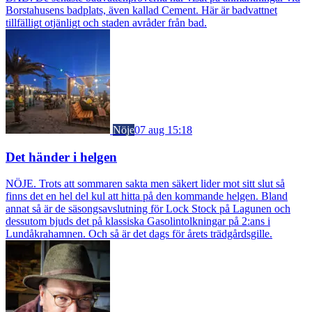
Borstahusens badplats, även kallad Cement. Här är badvattnet
tillfälligt otjänligt och staden avråder från bad.
Nöje
07 aug 15:18
Det händer i helgen
NÖJE. Trots att sommaren sakta men säkert lider mot sitt slut så
finns det en hel del kul att hitta på den kommande helgen. Bland
annat så är de säsongsavslutning för Lock Stock på Lagunen och
dessutom bjuds det på klassiska Gasolintolkningar på 2:ans i
Lundåkrahamnen. Och så är det dags för årets trädgårdsgille.