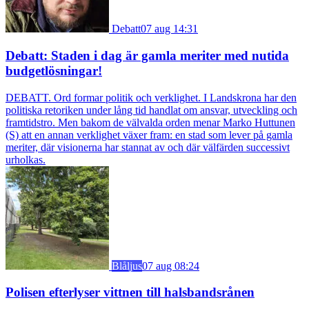
Debatt
07 aug 14:31
Debatt: Staden i dag är gamla meriter med nutida
budgetlösningar!
DEBATT. Ord formar politik och verklighet. I Landskrona har den
politiska retoriken under lång tid handlat om ansvar, utveckling och
framtidstro. Men bakom de välvalda orden menar Marko Huttunen
(S) att en annan verklighet växer fram: en stad som lever på gamla
meriter, där visionerna har stannat av och där välfärden successivt
urholkas.
Blåljus
07 aug 08:24
Polisen efterlyser vittnen till halsbandsrånen