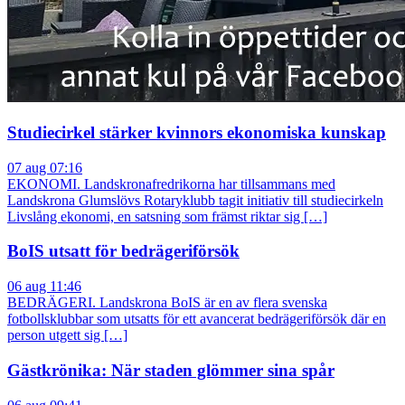
Studiecirkel stärker kvinnors ekonomiska kunskap
07 aug 07:16
EKONOMI. Landskronafredrikorna har tillsammans med
Landskrona Glumslövs Rotaryklubb tagit initiativ till studiecirkeln
Livslång ekonomi, en satsning som främst riktar sig […]
BoIS utsatt för bedrägeriförsök
06 aug 11:46
BEDRÄGERI. Landskrona BoIS är en av flera svenska
fotbollsklubbar som utsatts för ett avancerat bedrägeriförsök där en
person utgett sig […]
Gästkrönika: När staden glömmer sina spår