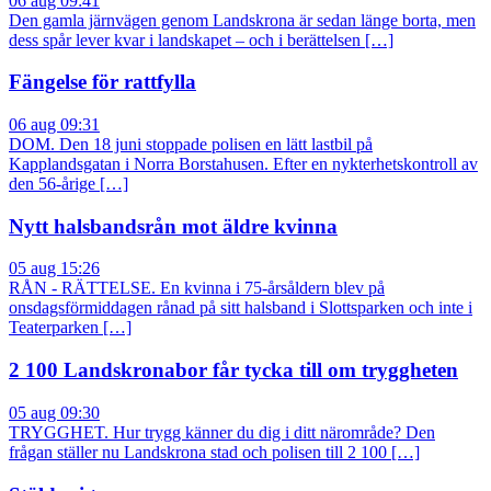
06 aug 09:41
Den gamla järnvägen genom Landskrona är sedan länge borta, men
dess spår lever kvar i landskapet – och i berättelsen […]
Fängelse för rattfylla
06 aug 09:31
DOM. Den 18 juni stoppade polisen en lätt lastbil på
Kapplandsgatan i Norra Borstahusen. Efter en nykterhetskontroll av
den 56-årige […]
Nytt halsbandsrån mot äldre kvinna
05 aug 15:26
RÅN - RÄTTELSE. En kvinna i 75-årsåldern blev på
onsdagsförmiddagen rånad på sitt halsband i Slottsparken och inte i
Teaterparken […]
2 100 Landskronabor får tycka till om tryggheten
05 aug 09:30
TRYGGHET. Hur trygg känner du dig i ditt närområde? Den
frågan ställer nu Landskrona stad och polisen till 2 100 […]