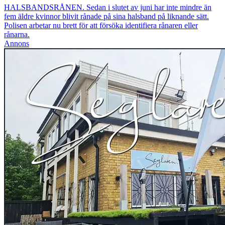
HALSBANDSRÅNEN. Sedan i slutet av juni har inte mindre än
fem äldre kvinnor blivit rånade på sina halsband på liknande sätt.
Polisen arbetar nu brett för att försöka identifiera rånaren eller
rånarna.
Annons