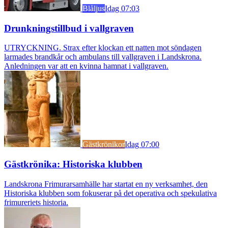
Blåljus
Idag 07:03
Drunkningstillbud i vallgraven
UTRYCKNING. Strax efter klockan ett natten mot söndagen
larmades brandkår och ambulans till vallgraven i Landskrona.
Anledningen var att en kvinna hamnat i vallgraven.
Gästkrönikor
Idag 07:00
Gästkrönika: Historiska klubben
Landskrona Frimurarsamhälle har startat en ny verksamhet, den
Historiska klubben som fokuserar på det operativa och spekulativa
frimureriets historia.