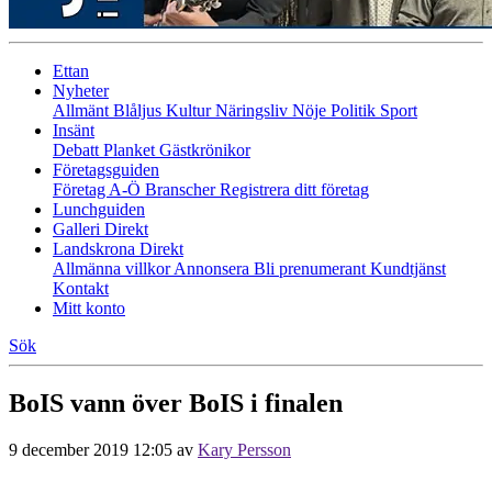
Ettan
Nyheter
Allmänt
Blåljus
Kultur
Näringsliv
Nöje
Politik
Sport
Insänt
Debatt
Planket
Gästkrönikor
Företagsguiden
Företag A-Ö
Branscher
Registrera ditt företag
Lunchguiden
Galleri Direkt
Landskrona Direkt
Allmänna villkor
Annonsera
Bli prenumerant
Kundtjänst
Kontakt
Mitt konto
Sök
BoIS vann över BoIS i finalen
9 december 2019 12:05
av
Kary Persson