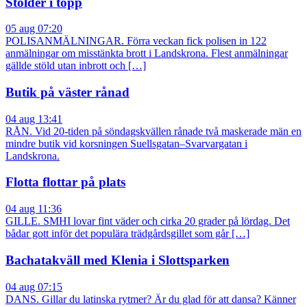
Stölder i topp
05 aug 07:20
POLISANMÄLNINGAR. Förra veckan fick polisen in 122
anmälningar om misstänkta brott i Landskrona. Flest anmälningar
gällde stöld utan inbrott och […]
Butik på väster rånad
04 aug 13:41
RÅN. Vid 20-tiden på söndagskvällen rånade två maskerade män en
mindre butik vid korsningen Suellsgatan–Svarvargatan i
Landskrona.
Flotta flottar på plats
04 aug 11:36
GILLE. SMHI lovar fint väder och cirka 20 grader på lördag. Det
bådar gott inför det populära trädgårdsgillet som går […]
Bachatakväll med Klenia i Slottsparken
04 aug 07:15
DANS. Gillar du latinska rytmer? Är du glad för att dansa? Känner