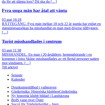
du för att släppa loss? Då ska du […]
Fyra unga män har åtal att vänta
03 aug 16:18
RÄTTEGÅNG. Fyra män mellan 18 och 22 år gamla har enligt en
stämningsansökan ha misshandlat en man med diverse tillhyggen,
[…]
Turist misshandlades i centrum
03 aug 11:38
MISSHANDEL. En man i 20-årsåldern, hemmahörande i en
kommun i östra Skåne misshandlades av ett flertal personer natten
mot söndagen. […]
Till arkivet
Senaste
Kalender
Drunkningstillbud i vallgraven
Gästkrönika: Historiska klubben
Gästkrönika
Ny historisk klubb bildad i Landskrona
BoIS vann över Öster
Succé för Trädgårdsgillet – Igen