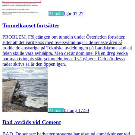
Allmänt
Igår 07:27
Tunnelkaoset fortsätter
PROBLEM. Följetången om tunneln under Österleden fortsätter.
Efter att det varit kaos med översvämningar i de senaste åren så
trodde de ansvariga på Tekniska avdelningen på Landskrona stad att
felen skulle vara avhjälpta. Men det är dom inte. På en dryg vecka
har man tvingats stänga tunneln igen. Två gånger. Och när dessa
rader skrivs så är den öppen igen.
Allmänt
07 aug 17:50
Bad avråds vid Cement
BAD. De senaste badvattenproverna har visat på anmärkningar vid