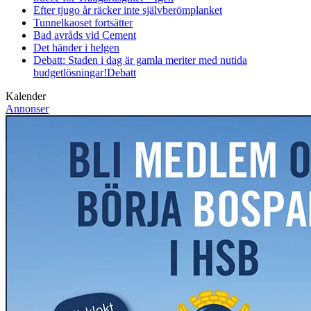
Efter tjugo år räcker inte självberöm
planket
Tunnelkaoset fortsätter
Bad avråds vid Cement
Det händer i helgen
Debatt: Staden i dag är gamla meriter med nutida
budgetlösningar!
Debatt
Kalender
Annonser