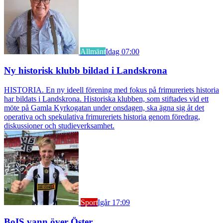
Allmänt
Idag 07:00
Ny historisk klubb bildad i Landskrona
HISTORIA. En ny ideell förening med fokus på frimureriets historia
har bildats i Landskrona. Historiska klubben, som stiftades vid ett
möte på Gamla Kyrkogatan under onsdagen, ska ägna sig åt det
operativa och spekulativa frimureriets historia genom föredrag,
diskussioner och studieverksamhet.
Sport
Igår 17:09
BoIS vann över Öster