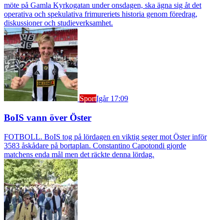
möte på Gamla Kyrkogatan under onsdagen, ska ägna sig åt det
operativa och spekulativa frimureriets historia genom föredrag,
diskussioner och studieverksamhet.
Sport
Igår 17:09
BoIS vann över Öster
FOTBOLL. BoIS tog på lördagen en viktig seger mot Öster inför
3583 åskådare på bortaplan. Constantino Capotondi gjorde
matchens enda mål men det räckte denna lördag.