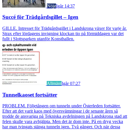
Nöje
Igår 14:37
Succé för Trädgårdsgillet – Igen
GILLE. Intresset för Trädgårdsgillet i Landskrona växer för varje år.
Strax efter lördagens invigning klockan tio på förmiddagen var det
fullt i Slottsparken utanför Konsthallen.
Allmänt
Igår 07:27
Tunnelkaoset fortsätter
PROBLEM. Följetången om tunneln under Österleden fortsätter.
Efter att det varit kaos med översvämningar i de senaste åren så
trodde de ansvariga på Tekniska avdelningen på Landskrona stad att
felen skulle vara avhjälpta. Men det är dom inte. På en dryg vecka
har man tvingats stänga tunneln igen. Två gånger. Och när dessa