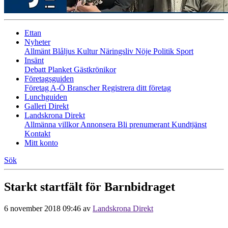
Ettan
Nyheter
Allmänt
Blåljus
Kultur
Näringsliv
Nöje
Politik
Sport
Insänt
Debatt
Planket
Gästkrönikor
Företagsguiden
Företag A-Ö
Branscher
Registrera ditt företag
Lunchguiden
Galleri Direkt
Landskrona Direkt
Allmänna villkor
Annonsera
Bli prenumerant
Kundtjänst
Kontakt
Mitt konto
Sök
Starkt startfält för Barnbidraget
6 november 2018 09:46
av
Landskrona Direkt