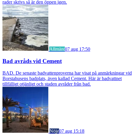
rader skrivs så är den öppen igen.
Allmänt
07 aug 17:50
Bad avråds vid Cement
BAD. De senaste badvattenproverna har visat på anmärkningar vid
Borstahusens badplats, även kallad Cement. Här är badvattnet
tillfälligt otjänligt och staden avråder från bad.
Nöje
07 aug 15:18