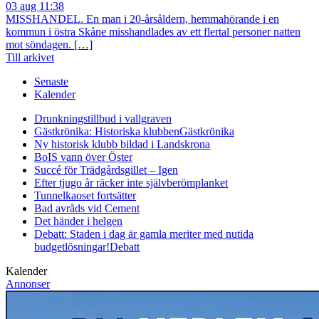
03 aug 11:38
MISSHANDEL. En man i 20-årsåldern, hemmahörande i en
kommun i östra Skåne misshandlades av ett flertal personer natten
mot söndagen. […]
Till arkivet
Senaste
Kalender
Drunkningstillbud i vallgraven
Gästkrönika: Historiska klubben
Gästkrönika
Ny historisk klubb bildad i Landskrona
BoIS vann över Öster
Succé för Trädgårdsgillet – Igen
Efter tjugo år räcker inte självberöm
planket
Tunnelkaoset fortsätter
Bad avråds vid Cement
Det händer i helgen
Debatt: Staden i dag är gamla meriter med nutida
budgetlösningar!
Debatt
Kalender
Annonser