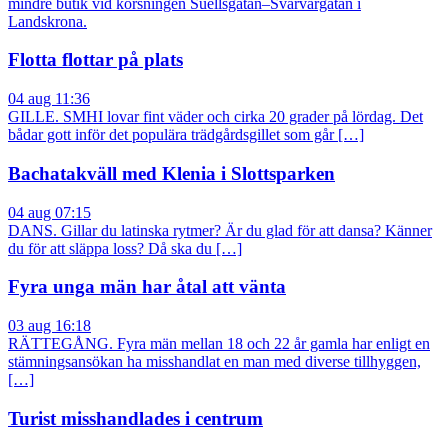
mindre butik vid korsningen Suellsgatan–Svarvargatan i
Landskrona.
Flotta flottar på plats
04 aug 11:36
GILLE. SMHI lovar fint väder och cirka 20 grader på lördag. Det
bådar gott inför det populära trädgårdsgillet som går […]
Bachatakväll med Klenia i Slottsparken
04 aug 07:15
DANS. Gillar du latinska rytmer? Är du glad för att dansa? Känner
du för att släppa loss? Då ska du […]
Fyra unga män har åtal att vänta
03 aug 16:18
RÄTTEGÅNG. Fyra män mellan 18 och 22 år gamla har enligt en
stämningsansökan ha misshandlat en man med diverse tillhyggen,
[…]
Turist misshandlades i centrum