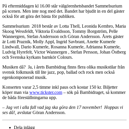
På eftermiddagen kl 16.00 står välgörenhetsbandet Sammelsurium
på scenen. Men inte nog med det. Bandet har bjudit in en del gäster
också för att göra det bästa för publiken.
Sammelsurium 2018 består av Lotta Thell, Leonida Kembro, Maria
Skoog Wessfeldt, Viktoria Evaldsson, Tommy Borgström, Pelle
Wannergren, Stefan Andersson och Göran Andersson. Årets gäster
är Lotti Praznik, Molly Appl, Ingrid Savbrant, Anette Kumerle
Lindwall, Dario Kumerle, Rosanna Kumerle, Adrianna Kumerle,
Ludvig Hyrefelt, Victor Wannergen , Stefan Persson, Johan Östberg
och Svenska kyrkans barnkör Colours.
Musiken då? Ja, i årets Barnbidrag finns flera olika musikstilar från
svensk folkmusik till lite jazz, pop, ballad och rock men också
egenkomponerad musik.
Konserten varar 2,5 timme inkl paus och kostar 150 kr. Biljetter
köper man via
www.tickster.com
– sök på Barnbidraget, så kommer
de båda föreställningarna upp.
– Jag vet i alla fall vad jag ska göra den 17 november! Hoppas vi
ses då!,
avslutar Göran Andersson.
Dela inlägg