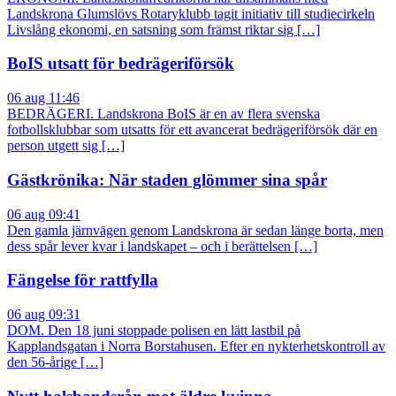
Landskrona Glumslövs Rotaryklubb tagit initiativ till studiecirkeln
Livslång ekonomi, en satsning som främst riktar sig […]
BoIS utsatt för bedrägeriförsök
06 aug 11:46
BEDRÄGERI. Landskrona BoIS är en av flera svenska
fotbollsklubbar som utsatts för ett avancerat bedrägeriförsök där en
person utgett sig […]
Gästkrönika: När staden glömmer sina spår
06 aug 09:41
Den gamla järnvägen genom Landskrona är sedan länge borta, men
dess spår lever kvar i landskapet – och i berättelsen […]
Fängelse för rattfylla
06 aug 09:31
DOM. Den 18 juni stoppade polisen en lätt lastbil på
Kapplandsgatan i Norra Borstahusen. Efter en nykterhetskontroll av
den 56-årige […]