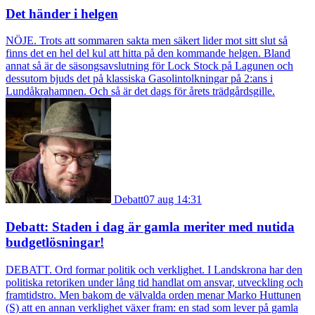
Det händer i helgen
NÖJE. Trots att sommaren sakta men säkert lider mot sitt slut så
finns det en hel del kul att hitta på den kommande helgen. Bland
annat så är de säsongsavslutning för Lock Stock på Lagunen och
dessutom bjuds det på klassiska Gasolintolkningar på 2:ans i
Lundåkrahamnen. Och så är det dags för årets trädgårdsgille.
Debatt
07 aug 14:31
Debatt: Staden i dag är gamla meriter med nutida
budgetlösningar!
DEBATT. Ord formar politik och verklighet. I Landskrona har den
politiska retoriken under lång tid handlat om ansvar, utveckling och
framtidstro. Men bakom de välvalda orden menar Marko Huttunen
(S) att en annan verklighet växer fram: en stad som lever på gamla