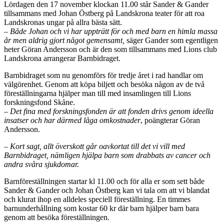
Lördagen den 17 november klockan 11.00 står Sander & Gander
tillsammans med Johan Östberg på Landskrona teater för att roa
Landskronas ungar på allra bästa sätt.
– Både Johan och vi har uppträtt för och med barn en himla massa
år men aldrig gjort något gemensamt,
säger Gander som egentligen
heter Göran Andersson och är den som tillsammans med Lions club
Landskrona arrangerar Barnbidraget.
Barnbidraget som nu genomförs för tredje året i rad handlar om
välgörenhet. Genom att köpa biljett och besöka någon av de två
föreställningarna hjälper man till med insamlingen till Lions
forskningsfond Skåne.
– Det fina med forskningsfonden är att fonden drivs genom ideella
insatser och har därmed låga omkostnader
, poängterar Göran
Andersson.
– Kort sagt, allt överskott går oavkortat till det vi vill med
Barnbidraget, nämligen hjälpa barn som drabbats av cancer och
andra svåra sjukdomar.
Barnföreställningen startar kl 11.00 och för alla er som sett både
Sander & Gander och Johan Östberg kan vi tala om att vi blandat
och klurat ihop en alldeles speciell föreställning. En timmes
barnunderhållning som kostar 60 kr där barn hjälper barn bara
genom att besöka föreställningen.