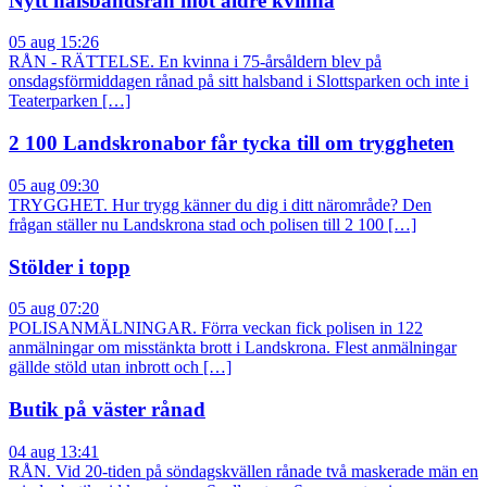
Nytt halsbandsrån mot äldre kvinna
05 aug 15:26
RÅN - RÄTTELSE. En kvinna i 75-årsåldern blev på
onsdagsförmiddagen rånad på sitt halsband i Slottsparken och inte i
Teaterparken […]
2 100 Landskronabor får tycka till om tryggheten
05 aug 09:30
TRYGGHET. Hur trygg känner du dig i ditt närområde? Den
frågan ställer nu Landskrona stad och polisen till 2 100 […]
Stölder i topp
05 aug 07:20
POLISANMÄLNINGAR. Förra veckan fick polisen in 122
anmälningar om misstänkta brott i Landskrona. Flest anmälningar
gällde stöld utan inbrott och […]
Butik på väster rånad
04 aug 13:41
RÅN. Vid 20-tiden på söndagskvällen rånade två maskerade män en