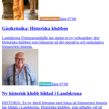
Gästkrönikor
Idag 07:00
Gästkrönika: Historiska klubben
Landskrona Frimurarsamhälle har startat en ny verksamhet, den
Historiska klubben som fokuserar på det operativa och spekulativa
frimureriets historia.
Allmänt
Idag 07:00
Ny historisk klubb bildad i Landskrona
HISTORIA. En ny ideell förening med fokus på frimureriets historia
har bildats i Landskrona. Historiska klubben, som stiftades vid ett