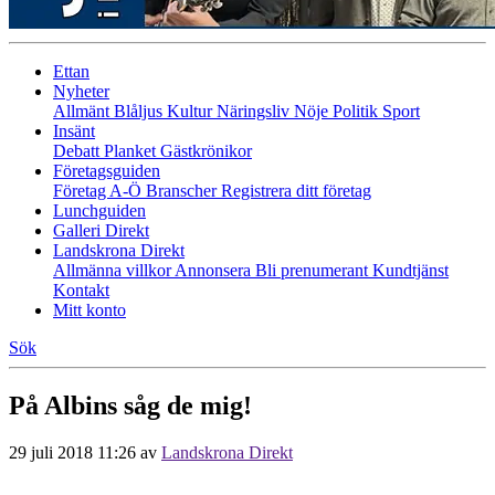
Ettan
Nyheter
Allmänt
Blåljus
Kultur
Näringsliv
Nöje
Politik
Sport
Insänt
Debatt
Planket
Gästkrönikor
Företagsguiden
Företag A-Ö
Branscher
Registrera ditt företag
Lunchguiden
Galleri Direkt
Landskrona Direkt
Allmänna villkor
Annonsera
Bli prenumerant
Kundtjänst
Kontakt
Mitt konto
Sök
På Albins såg de mig!
29 juli 2018 11:26
av
Landskrona Direkt