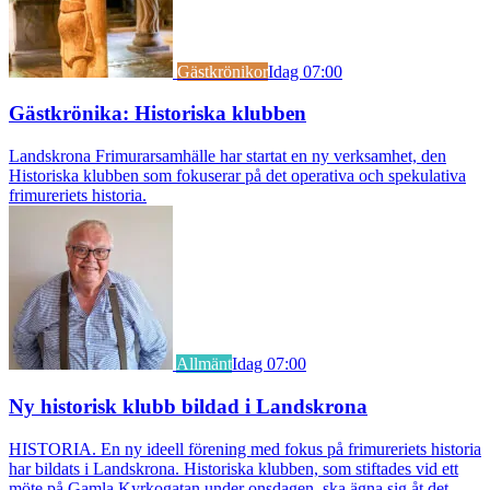
Gästkrönikor
Idag 07:00
Gästkrönika: Historiska klubben
Landskrona Frimurarsamhälle har startat en ny verksamhet, den
Historiska klubben som fokuserar på det operativa och spekulativa
frimureriets historia.
Allmänt
Idag 07:00
Ny historisk klubb bildad i Landskrona
HISTORIA. En ny ideell förening med fokus på frimureriets historia
har bildats i Landskrona. Historiska klubben, som stiftades vid ett
möte på Gamla Kyrkogatan under onsdagen, ska ägna sig åt det