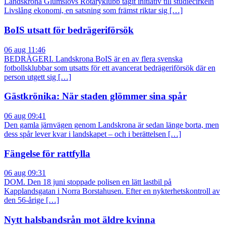
Landskrona Glumslövs Rotaryklubb tagit initiativ till studiecirkeln
Livslång ekonomi, en satsning som främst riktar sig […]
BoIS utsatt för bedrägeriförsök
06 aug 11:46
BEDRÄGERI. Landskrona BoIS är en av flera svenska
fotbollsklubbar som utsatts för ett avancerat bedrägeriförsök där en
person utgett sig […]
Gästkrönika: När staden glömmer sina spår
06 aug 09:41
Den gamla järnvägen genom Landskrona är sedan länge borta, men
dess spår lever kvar i landskapet – och i berättelsen […]
Fängelse för rattfylla
06 aug 09:31
DOM. Den 18 juni stoppade polisen en lätt lastbil på
Kapplandsgatan i Norra Borstahusen. Efter en nykterhetskontroll av
den 56-årige […]
Nytt halsbandsrån mot äldre kvinna