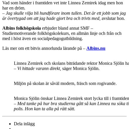
Vad som händer i framtiden vet inte Linnea Zemirek idag men hon
har en dröm.
– Jag skulle vilja bli hundförare inom tullen. Det är ett jobb som jag
är övertygad om att jag hade gjort bra och trivts med,
avslutar hon.
Albins folkhögskola
erbjuder bland annat SMF –
Studiemotiverande folkhögskolekurs, en allmän linje och från och
med i höst även en socialpedagogutbildning.
Läs mer om ett bitvis annorlunda lärande på –
Albins.nu
Linnea Zemirek och skolans biträdande rektor Monica Sjölin har b
– Vi hittade varann direkt,
säger Monica Sjölin.
Miljön på skolan är såväl modern, fräsch som rogivande.
Monica Sjölin önskar Linnea Zemirek stort lycka till i framtiden
– Med tanke på hur bra studierna gått så kan Linnea nu söka til
polis. Hon kan ta alla på rätt sätt.
Dela inlägg