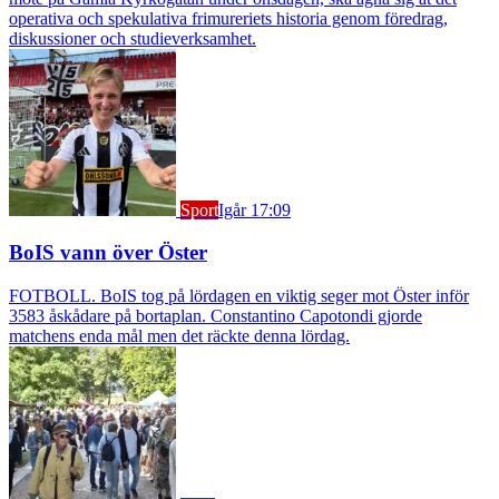
operativa och spekulativa frimureriets historia genom föredrag,
diskussioner och studieverksamhet.
Sport
Igår 17:09
BoIS vann över Öster
FOTBOLL. BoIS tog på lördagen en viktig seger mot Öster inför
3583 åskådare på bortaplan. Constantino Capotondi gjorde
matchens enda mål men det räckte denna lördag.