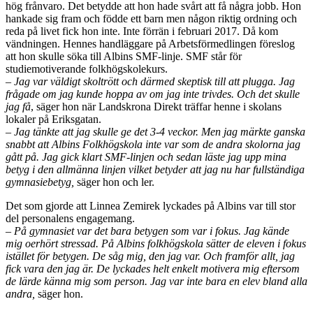
hög frånvaro. Det betydde att hon hade svårt att få några jobb. Hon
hankade sig fram och födde ett barn men någon riktig ordning och
reda på livet fick hon inte. Inte förrän i februari 2017. Då kom
vändningen. Hennes handläggare på Arbetsförmedlingen föreslog
att hon skulle söka till Albins SMF-linje. SMF står för
studiemotiverande folkhögskolekurs.
– Jag var väldigt skoltrött och därmed skeptisk till att plugga. Jag
frågade om jag kunde hoppa av om jag inte trivdes. Och det skulle
jag få
, säger hon när Landskrona Direkt träffar henne i skolans
lokaler på Eriksgatan.
– Jag tänkte att jag skulle ge det 3-4 veckor. Men jag märkte ganska
snabbt att Albins Folkhögskola inte var som de andra skolorna jag
gått på. Jag gick klart SMF-linjen och sedan läste jag upp mina
betyg i den allmänna linjen vilket betyder att jag nu har fullständiga
gymnasiebetyg,
säger hon och ler.
Det som gjorde att Linnea Zemirek lyckades på Albins var till stor
del personalens engagemang.
– På gymnasiet var det bara betygen som var i fokus. Jag kände
mig oerhört stressad. På Albins folkhögskola sätter de eleven i fokus
istället för betygen. De såg mig, den jag var. Och framför allt, jag
fick vara den jag är. De lyckades helt enkelt motivera mig eftersom
de lärde känna mig som person. Jag var inte bara en elev bland alla
andra,
säger hon.