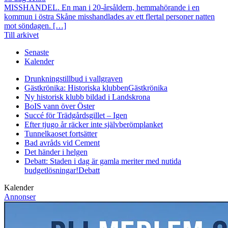
MISSHANDEL. En man i 20-årsåldern, hemmahörande i en
kommun i östra Skåne misshandlades av ett flertal personer natten
mot söndagen. […]
Till arkivet
Senaste
Kalender
Drunkningstillbud i vallgraven
Gästkrönika: Historiska klubben
Gästkrönika
Ny historisk klubb bildad i Landskrona
BoIS vann över Öster
Succé för Trädgårdsgillet – Igen
Efter tjugo år räcker inte självberöm
planket
Tunnelkaoset fortsätter
Bad avråds vid Cement
Det händer i helgen
Debatt: Staden i dag är gamla meriter med nutida
budgetlösningar!
Debatt
Kalender
Annonser