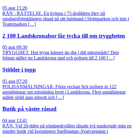
05 aug 15:26
RÅN - RÄTTELSE. En kvinna i 75-årsåldern blev på
onsdagsförmiddagen rånad på sitt halsband i Slottsparken och inte i
Teaterparken […]
2 100 Landskronabor får tycka till om tryggheten
05 aug 09:30
TRYGGHET. Hur trygg känner du dig i ditt närområde? Den
frågan ställer nu Landskrona stad och polisen till 2 100 […]
Stölder i topp
05 aug 07:20
POLISANMÄLNINGAR. Förra veckan fick polisen in 122
anmälningar om misstänkta brott i Landskrona. Flest anmälningar
gällde stöld utan inbrott och […]
Butik på väster rånad
04 aug 13:41
RÅN. Vid 20-tiden på söndagskvällen rånade två maskerade män en
mindre butik vid korsningen Suellsgatan–Svarvargatan i