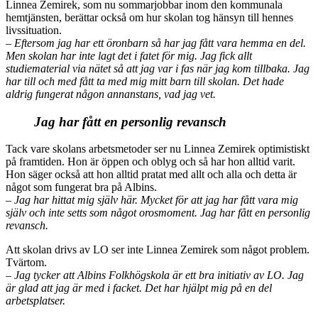
Linnea Zemirek, som nu sommarjobbar inom den kommunala
hemtjänsten, berättar också om hur skolan tog hänsyn till hennes
livssituation.
– Eftersom jag har ett öronbarn så har jag fått vara hemma en del.
Men skolan har inte lagt det i fatet för mig. Jag fick allt
studiematerial via nätet så att jag var i fas när jag kom tillbaka. Jag
har till och med fått ta med mig mitt barn till skolan. Det hade
aldrig fungerat någon annanstans, vad jag vet.
Jag har fått en personlig revansch
Tack vare skolans arbetsmetoder ser nu Linnea Zemirek optimistiskt
på framtiden. Hon är öppen och oblyg och så har hon alltid varit.
Hon säger också att hon alltid pratat med allt och alla och detta är
något som fungerat bra på Albins.
– Jag har hittat mig själv här. Mycket för att jag har fått vara mig
själv och inte setts som något orosmoment. Jag har fått en personlig
revansch.
Att skolan drivs av LO ser inte Linnea Zemirek som något problem.
Tvärtom.
– Jag tycker att Albins Folkhögskola är ett bra initiativ av LO. Jag
är glad att jag är med i facket. Det har hjälpt mig på en del
arbetsplatser.