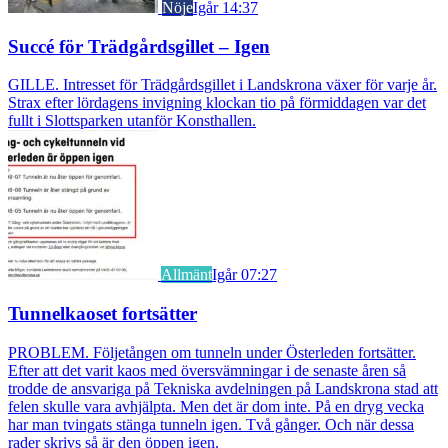
Nöje
Igår 14:37
Succé för Trädgårdsgillet – Igen
GILLE. Intresset för Trädgårdsgillet i Landskrona växer för varje år.
Strax efter lördagens invigning klockan tio på förmiddagen var det
fullt i Slottsparken utanför Konsthallen.
Allmänt
Igår 07:27
Tunnelkaoset fortsätter
PROBLEM. Följetången om tunneln under Österleden fortsätter.
Efter att det varit kaos med översvämningar i de senaste åren så
trodde de ansvariga på Tekniska avdelningen på Landskrona stad att
felen skulle vara avhjälpta. Men det är dom inte. På en dryg vecka
har man tvingats stänga tunneln igen. Två gånger. Och när dessa
rader skrivs så är den öppen igen.