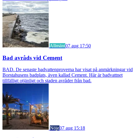
Allmänt
07 aug 17:50
Bad avråds vid Cement
BAD. De senaste badvattenproverna har visat på anmärkningar vid
Borstahusens badplats, även kallad Cement. Här är badvattnet
tillfälligt otjänligt och staden avråder från bad.
Nöje
07 aug 15:18