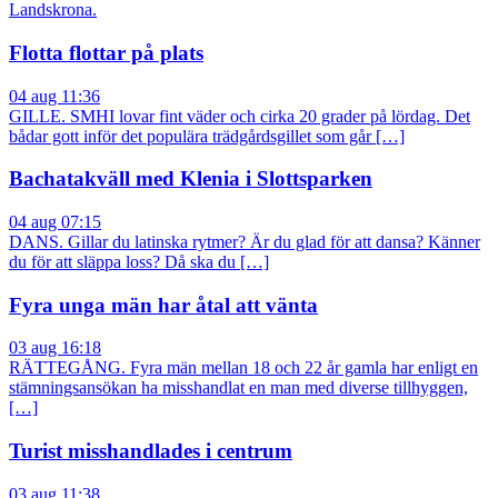
Landskrona.
Flotta flottar på plats
04 aug 11:36
GILLE. SMHI lovar fint väder och cirka 20 grader på lördag. Det
bådar gott inför det populära trädgårdsgillet som går […]
Bachatakväll med Klenia i Slottsparken
04 aug 07:15
DANS. Gillar du latinska rytmer? Är du glad för att dansa? Känner
du för att släppa loss? Då ska du […]
Fyra unga män har åtal att vänta
03 aug 16:18
RÄTTEGÅNG. Fyra män mellan 18 och 22 år gamla har enligt en
stämningsansökan ha misshandlat en man med diverse tillhyggen,
[…]
Turist misshandlades i centrum
03 aug 11:38