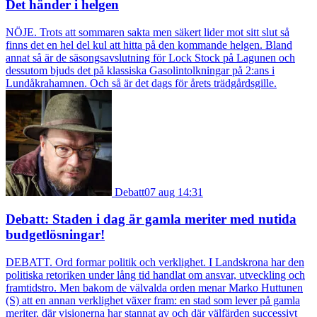
Det händer i helgen
NÖJE. Trots att sommaren sakta men säkert lider mot sitt slut så
finns det en hel del kul att hitta på den kommande helgen. Bland
annat så är de säsongsavslutning för Lock Stock på Lagunen och
dessutom bjuds det på klassiska Gasolintolkningar på 2:ans i
Lundåkrahamnen. Och så är det dags för årets trädgårdsgille.
Debatt
07 aug 14:31
Debatt: Staden i dag är gamla meriter med nutida
budgetlösningar!
DEBATT. Ord formar politik och verklighet. I Landskrona har den
politiska retoriken under lång tid handlat om ansvar, utveckling och
framtidstro. Men bakom de välvalda orden menar Marko Huttunen
(S) att en annan verklighet växer fram: en stad som lever på gamla
meriter, där visionerna har stannat av och där välfärden successivt