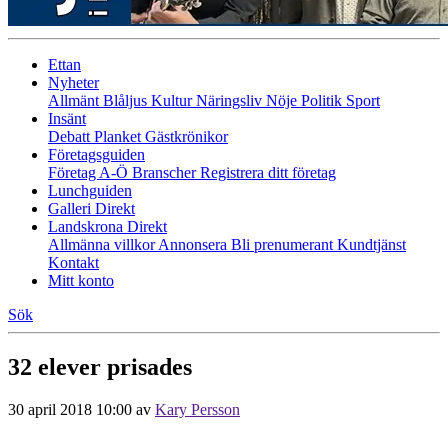
Ettan
Nyheter
Allmänt
Blåljus
Kultur
Näringsliv
Nöje
Politik
Sport
Insänt
Debatt
Planket
Gästkrönikor
Företagsguiden
Företag A-Ö
Branscher
Registrera ditt företag
Lunchguiden
Galleri Direkt
Landskrona Direkt
Allmänna villkor
Annonsera
Bli prenumerant
Kundtjänst
Kontakt
Mitt konto
Sök
32 elever prisades
30 april 2018 10:00
av
Kary Persson