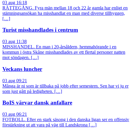
03 aug 16:18
RÄTTEGÅNG. Fyra män mellan 18 och 22 år gamla har enligt en
stämningsansökan ha misshandlat en man med diverse tillhyggen,
[…]
Turist misshandlades i centrum
03 aug 11:38
MISSHANDEL. En man i 20-årsåldern, hemmahörande i en
kommun i östra Skåne misshandlades av ett flertal personer natten
mot söndagen. […]
Veckans luncher
03 aug 09:21
Många är ni som är tillbaka på jobb efter semestern. Sen har vi ju er
som just gått på ledigheten. […]
BoIS värvar dansk anfallare
03 aug 06:21
FOTBOLL. Efter en stark säsong i den danska ligan ser en offensiv
förstärkning ut att vara på väg till Landskrona […]