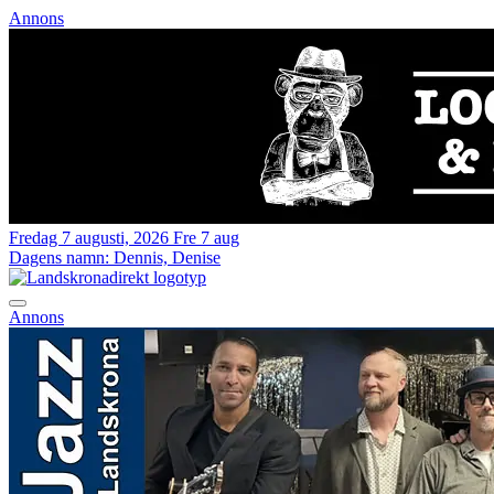
Annons
Fredag 7 augusti, 2026
Fre 7 aug
Dagens namn:
Dennis, Denise
Annons