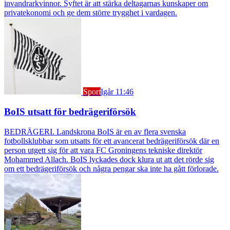
invandrarkvinnor. Syftet är att stärka deltagarnas kunskaper om
privatekonomi och ge dem större trygghet i vardagen.
Sport
Igår 11:46
BoIS utsatt för bedrägeriförsök
BEDRÄGERI. Landskrona BoIS är en av flera svenska
fotbollsklubbar som utsatts för ett avancerat bedrägeriförsök där en
person utgett sig för att vara FC Groningens tekniske direktör
Mohammed Allach. BoIS lyckades dock klura ut att det rörde sig
om ett bedrägeriförsök och några pengar ska inte ha gått förlorade.