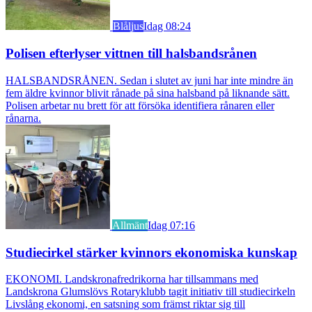
Blåljus
Idag 08:24
Polisen efterlyser vittnen till halsbandsrånen
HALSBANDSRÅNEN. Sedan i slutet av juni har inte mindre än
fem äldre kvinnor blivit rånade på sina halsband på liknande sätt.
Polisen arbetar nu brett för att försöka identifiera rånaren eller
rånarna.
Allmänt
Idag 07:16
Studiecirkel stärker kvinnors ekonomiska kunskap
EKONOMI. Landskronafredrikorna har tillsammans med
Landskrona Glumslövs Rotaryklubb tagit initiativ till studiecirkeln
Livslång ekonomi, en satsning som främst riktar sig till