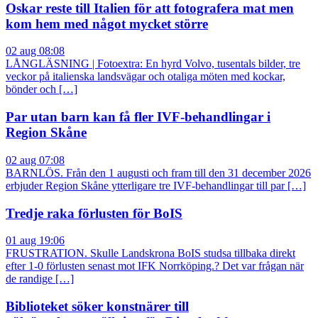
Oskar reste till Italien för att fotografera mat men
kom hem med något mycket större
02 aug 08:08
LÅNGLÄSNING | Fotoextra: En hyrd Volvo, tusentals bilder, tre
veckor på italienska landsvägar och otaliga möten med kockar,
bönder och […]
Par utan barn kan få fler IVF-behandlingar i
Region Skåne
02 aug 07:08
BARNLÖS. Från den 1 augusti och fram till den 31 december 2026
erbjuder Region Skåne ytterligare tre IVF-behandlingar till par […]
Tredje raka förlusten för BoIS
01 aug 19:06
FRUSTRATION. Skulle Landskrona BoIS studsa tillbaka direkt
efter 1-0 förlusten senast mot IFK Norrköping.? Det var frågan när
de randige […]
Biblioteket söker konstnärer till