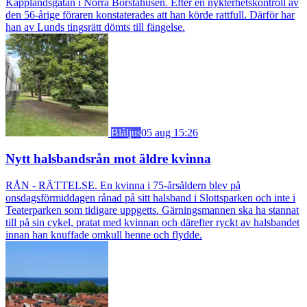
Kapplandsgatan i Norra Borstahusen. Efter en nykterhetskontroll av
den 56-årige föraren konstaterades att han körde rattfull. Därför har
han av Lunds tingsrätt dömts till fängelse.
Blåljus
05 aug 15:26
Nytt halsbandsrån mot äldre kvinna
RÅN - RÄTTELSE. En kvinna i 75-årsåldern blev på
onsdagsförmiddagen rånad på sitt halsband i Slottsparken och inte i
Teaterparken som tidigare uppgetts. Gärningsmannen ska ha stannat
till på sin cykel, pratat med kvinnan och därefter ryckt av halsbandet
innan han knuffade omkull henne och flydde.