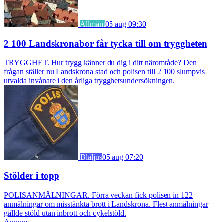
Allmänt
05 aug 09:30
2 100 Landskronabor får tycka till om tryggheten
TRYGGHET. Hur trygg känner du dig i ditt närområde? Den
frågan ställer nu Landskrona stad och polisen till 2 100 slumpvis
utvalda invånare i den årliga trygghetsundersökningen.
Blåljus
05 aug 07:20
Stölder i topp
POLISANMÄLNINGAR. Förra veckan fick polisen in 122
anmälningar om misstänkta brott i Landskrona. Flest anmälningar
gällde stöld utan inbrott och cykelstöld.
Annons