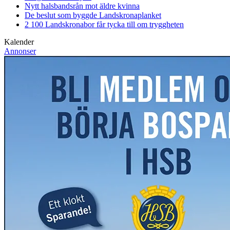
Nytt halsbandsrån mot äldre kvinna
De beslut som byggde Landskrona
planket
2 100 Landskronabor får tycka till om tryggheten
Kalender
Annonser