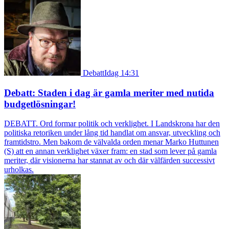
Debatt
Idag 14:31
Debatt: Staden i dag är gamla meriter med nutida
budgetlösningar!
DEBATT. Ord formar politik och verklighet. I Landskrona har den
politiska retoriken under lång tid handlat om ansvar, utveckling och
framtidstro. Men bakom de välvalda orden menar Marko Huttunen
(S) att en annan verklighet växer fram: en stad som lever på gamla
meriter, där visionerna har stannat av och där välfärden successivt
urholkas.