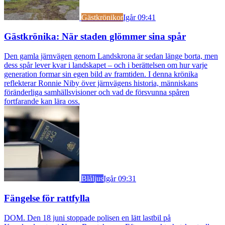
Gästkrönikor
Igår 09:41
Gästkrönika: När staden glömmer sina spår
Den gamla järnvägen genom Landskrona är sedan länge borta, men
dess spår lever kvar i landskapet – och i berättelsen om hur varje
generation formar sin egen bild av framtiden. I denna krönika
reflekterar Ronnie Niby över järnvägens historia, människans
föränderliga samhällsvisioner och vad de försvunna spåren
fortfarande kan lära oss.
Blåljus
Igår 09:31
Fängelse för rattfylla
DOM. Den 18 juni stoppade polisen en lätt lastbil på