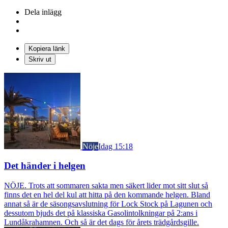
Dela inlägg
Kopiera länk
Skriv ut
Nöje
Idag 15:18
Det händer i helgen
NÖJE. Trots att sommaren sakta men säkert lider mot sitt slut så
finns det en hel del kul att hitta på den kommande helgen. Bland
annat så är de säsongsavslutning för Lock Stock på Lagunen och
dessutom bjuds det på klassiska Gasolintolkningar på 2:ans i
Lundåkrahamnen. Och så är det dags för årets trädgårdsgille.