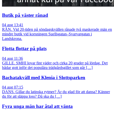
Butik på väster rånad
04 aug 13:41
RÅN. Vid 20-tiden på söndagskvällen rånade två maskerade män en
mindre butik vid korsningen Suellsgatan–Svarvargatan i
Landskrona.
Flotta flottar på plats
04 aug 11:36
GILLE. SMHI lovar fint väder och cirka 20 grader på lördag. Det
bådar gott inför det populära trädgårdsgillet som går […]
Bachatakväll med Klenia i Slottsparken
04 aug 07:15
DANS. Gillar du latinska rytmer? Är du glad för att dansa? Känner
du för att släppa loss? Då ska du […]
Fyra unga män har åtal att vänta