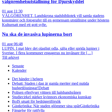
välgörenhetsutställning för Djurskyddet
01 aug 11:30
VÄLGÖRENHET. Landskrona stadsbibliotek vill samla stadens
konstnärer och fotografer till en gemensam utställning under höstens
Kulturnatt med ett gott syfte.
Nu ska de invasiva lupinerna bort
01 aug 06:48
LUPIN. I maj blev det olagligt odla, sälja eller sprida lupiner i
Sverige. I flera kommuner engageras nu invånare för […]
Till arkivet
Senaste
Kalender
Det händer i helgen
Debatt: Staden i dag är gamla meriter med nutida
budgetlösningar!
Debatt
Polisen efterlyser vittnen till halsbandsrånen
Studiecirkel stärker kvinnors ekonomiska kunskap
BoIS utsatt för bedrägeriförsök
Gästkrönika: När staden glömmer sina spår
Gästkrönika
Fängelse för rattfylla