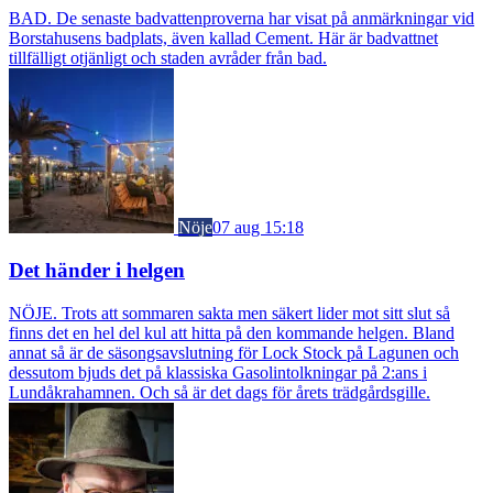
BAD. De senaste badvattenproverna har visat på anmärkningar vid
Borstahusens badplats, även kallad Cement. Här är badvattnet
tillfälligt otjänligt och staden avråder från bad.
Nöje
07 aug 15:18
Det händer i helgen
NÖJE. Trots att sommaren sakta men säkert lider mot sitt slut så
finns det en hel del kul att hitta på den kommande helgen. Bland
annat så är de säsongsavslutning för Lock Stock på Lagunen och
dessutom bjuds det på klassiska Gasolintolkningar på 2:ans i
Lundåkrahamnen. Och så är det dags för årets trädgårdsgille.