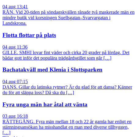
04 aug 13:41
RÅN. Vid 20-tiden på söndagskvällen rånade två maskerade män en
mindre butik vid korsningen Suellsgatan–Svarvargatan i
Landskrona.
Flotta flottar på plats
04 aug 11:36
GILLE. SMHI lovar fint väder och cirka 20 grader på lördag. Det
bådar gott inför det populära trädgårdsgillet som går […]
Bachatakväll med Klenia i Slottsparken
04 aug 07:15
DANS. Gillar du latinska rytmer? Är du glad för att dansa? Känner
du för att släppa loss? Då ska du […]
Fyra unga män har åtal att vänta
03 aug 16:18
RÄTTEGÅNG. Fyra män mellan 18 och 22 år gamla har enligt en
stämningsansökan ha misshandlat en man med diverse tillhyggen,
[…]