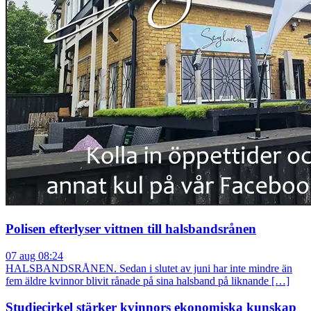
Polisen efterlyser vittnen till halsbandsrånen
07 aug 08:24
HALSBANDSRÅNEN. Sedan i slutet av juni har inte mindre än
fem äldre kvinnor blivit rånade på sina halsband på liknande […]
Studiecirkel stärker kvinnors ekonomiska kunskap