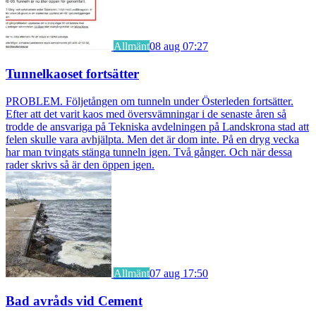
Allmänt
08 aug 07:27
Tunnelkaoset fortsätter
PROBLEM. Följetången om tunneln under Österleden fortsätter.
Efter att det varit kaos med översvämningar i de senaste åren så
trodde de ansvariga på Tekniska avdelningen på Landskrona stad att
felen skulle vara avhjälpta. Men det är dom inte. På en dryg vecka
har man tvingats stänga tunneln igen. Två gånger. Och när dessa
rader skrivs så är den öppen igen.
Allmänt
07 aug 17:50
Bad avråds vid Cement