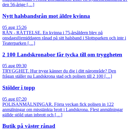
den 56-årige […]
Nytt halsbandsrån mot äldre kvinna
05 aug 15:26
RÅN - RÄTTELSE. En kvinna i 75-årsåldern blev på
onsdagsförmiddagen rånad på sitt halsband i Slottsparken och inte i
Teaterparken […]
2 100 Landskronabor får tycka till om tryggheten
05 aug 09:30
TRYGGHET. Hur trygg känner du dig i ditt närområde? Den
frågan ställer nu Landskrona stad och polisen till 2 100 […]
Stölder i topp
05 aug 07:20
POLISANMÄLNINGAR. Förra veckan fick polisen in 122
anmälningar om misstänkta brott i Landskrona. Flest anmälningar
gällde stöld utan inbrott och […]
Butik på väster rånad