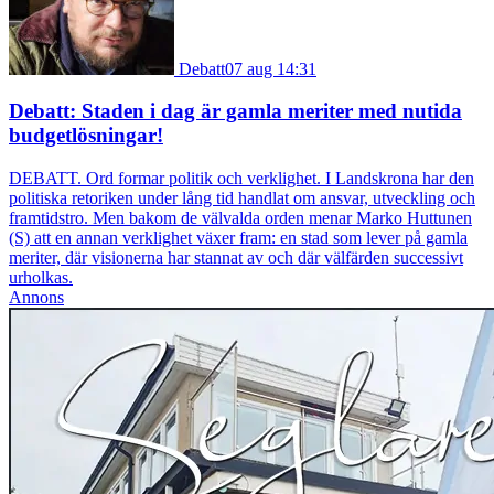
Debatt
07 aug 14:31
Debatt: Staden i dag är gamla meriter med nutida
budgetlösningar!
DEBATT. Ord formar politik och verklighet. I Landskrona har den
politiska retoriken under lång tid handlat om ansvar, utveckling och
framtidstro. Men bakom de välvalda orden menar Marko Huttunen
(S) att en annan verklighet växer fram: en stad som lever på gamla
meriter, där visionerna har stannat av och där välfärden successivt
urholkas.
Annons