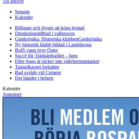
Till arkivet
Senaste
Kalender
Billigare och dyrare att köpa bostad
Drunkningstillbud i vallgraven
Gästkrönika: Historiska klubben
Gästkrönika
Ny historisk klubb bildad i Landskrona
BoIS vann över Öster
Succé för Trädgårdsgillet – Igen
Efter tjugo år räcker inte självberöm
planket
Tunnelkaoset fortsätter
Bad avråds vid Cement
Det händer i helgen
Kalender
Annonser