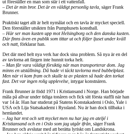
ut föreställer en man som står i ett vattenfall.
– Det är min bror. Det är en väldigt personlig tavla,
säger Frank
Brunner.
Praktiskt taget allt är helt nymålat och en tavla är mycket speciell.
Den föreställer utsikten från Pumphusets konsthall.
– Här ser man kusten upp mot Helsingborg och den danska kusten.
Där finns även en publik som tittar ut och följer ljuset under kväll
och natt,
förklarar han.
Det där med helt nya verk har dock sina problem. Så nya är en del
av tavlorna att färgen inte hunnit torka helt.
– Man får vara väldigt försiktig när man transporterar dom. Jag
minns en utställning. Då hade vi täckt tavlorna med bubbelplast.
Men när vi kom fram och skulle ta av plasten så hade den torkat
fast. Det var ingen rolig upplevelse,
intygar konstnären.
Frank Brunner är född 1971 i Kristiansand i Norge. Han började
måla på allvar under tidiga tonåren och fick sitt första staffli när han
var 14 år. Han har studerat på Statens Konstakademi i Oslo, Yale i
USA och Lija Statsakademi i Ryssland. Nu är han dock tillbaka i
hemlandet.
– Jag har rest och sett mycket men nu har jag en ateljé i
Kristiansand och en i Oslo som jag utgår ifrån,
säger Frank
Brunner och avslutar med att berätta lyriskt om Landskrona.