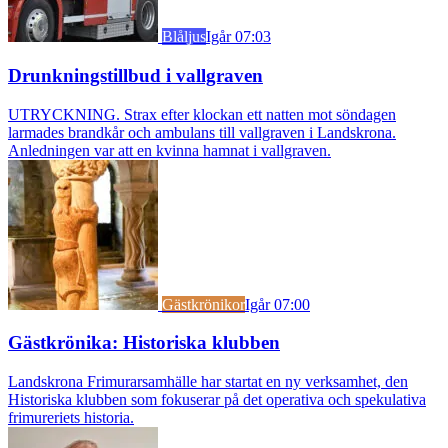
Blåljus
Igår 07:03
Drunkningstillbud i vallgraven
UTRYCKNING. Strax efter klockan ett natten mot söndagen
larmades brandkår och ambulans till vallgraven i Landskrona.
Anledningen var att en kvinna hamnat i vallgraven.
Gästkrönikor
Igår 07:00
Gästkrönika: Historiska klubben
Landskrona Frimurarsamhälle har startat en ny verksamhet, den
Historiska klubben som fokuserar på det operativa och spekulativa
frimureriets historia.