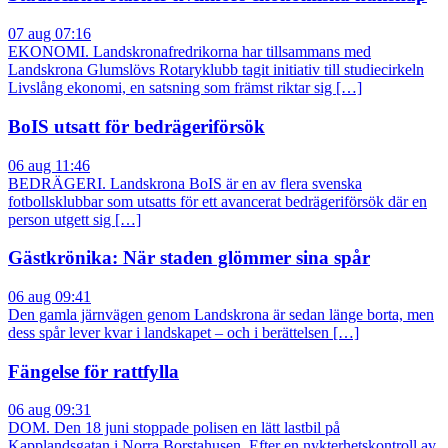
07 aug 07:16
EKONOMI. Landskronafredrikorna har tillsammans med
Landskrona Glumslövs Rotaryklubb tagit initiativ till studiecirkeln
Livslång ekonomi, en satsning som främst riktar sig […]
BoIS utsatt för bedrägeriförsök
06 aug 11:46
BEDRÄGERI. Landskrona BoIS är en av flera svenska
fotbollsklubbar som utsatts för ett avancerat bedrägeriförsök där en
person utgett sig […]
Gästkrönika: När staden glömmer sina spår
06 aug 09:41
Den gamla järnvägen genom Landskrona är sedan länge borta, men
dess spår lever kvar i landskapet – och i berättelsen […]
Fängelse för rattfylla
06 aug 09:31
DOM. Den 18 juni stoppade polisen en lätt lastbil på
Kapplandsgatan i Norra Borstahusen. Efter en nykterhetskontroll av