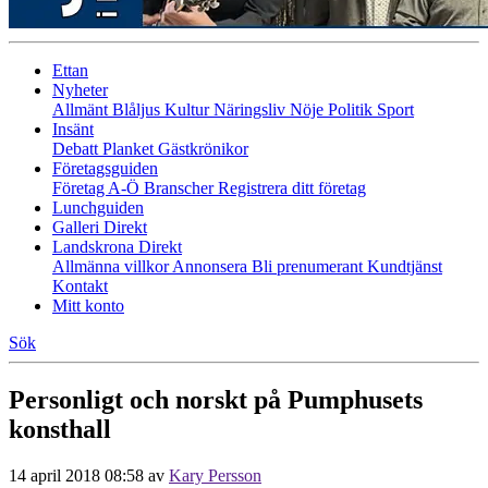
Ettan
Nyheter
Allmänt
Blåljus
Kultur
Näringsliv
Nöje
Politik
Sport
Insänt
Debatt
Planket
Gästkrönikor
Företagsguiden
Företag A-Ö
Branscher
Registrera ditt företag
Lunchguiden
Galleri Direkt
Landskrona Direkt
Allmänna villkor
Annonsera
Bli prenumerant
Kundtjänst
Kontakt
Mitt konto
Sök
Personligt och norskt på Pumphusets
konsthall
14 april 2018 08:58
av
Kary Persson