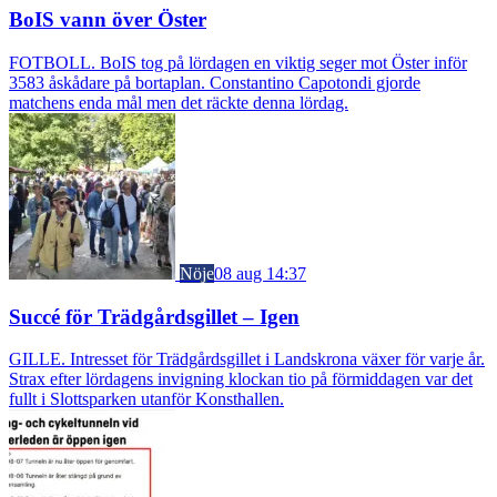
BoIS vann över Öster
FOTBOLL. BoIS tog på lördagen en viktig seger mot Öster inför
3583 åskådare på bortaplan. Constantino Capotondi gjorde
matchens enda mål men det räckte denna lördag.
Nöje
08 aug 14:37
Succé för Trädgårdsgillet – Igen
GILLE. Intresset för Trädgårdsgillet i Landskrona växer för varje år.
Strax efter lördagens invigning klockan tio på förmiddagen var det
fullt i Slottsparken utanför Konsthallen.