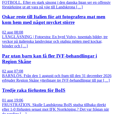
FOTBOLL. Efter en stark säsong i den danska ligan ser en offensiv
förstärkning ut att vara på väg till Landskrona […]
Oskar reste till Italien för att fotografera mat men
kom hem med något mycket större
02 aug 08:08
LÅNGLÄSNING | Fotoextra: En hyrd Volvo, tusentals bilder, tre
veckor på italienska landsvägar och otaliga möten med kockar,
bönder och […]
Par utan barn kan få fler IVF-behandlingar i
Region Skåne
02 aug 07:08
BARNLÖS. Från den 1 augusti och fram till den 31 december 2026
erbjuder Region Skåne ytterligare tre IVF-behandlingar till par […]
Tredje raka förlusten för BoIS
01 aug 19:06
FRUSTRATION. Skulle Landskrona BoIS studsa tillbaka direkt
efter 1-0 förlusten senast mot IFK Norrköping.? Det var frågan när
de randige […]