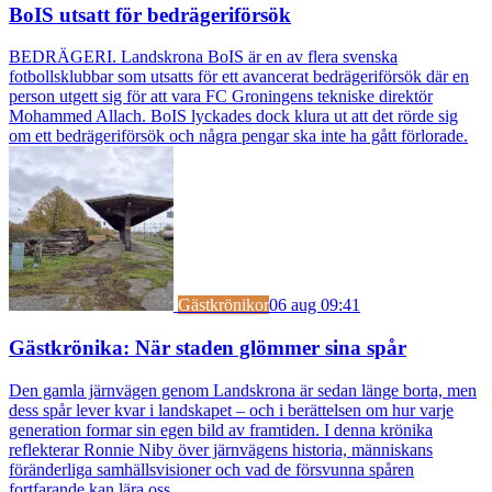
BoIS utsatt för bedrägeriförsök
BEDRÄGERI. Landskrona BoIS är en av flera svenska
fotbollsklubbar som utsatts för ett avancerat bedrägeriförsök där en
person utgett sig för att vara FC Groningens tekniske direktör
Mohammed Allach. BoIS lyckades dock klura ut att det rörde sig
om ett bedrägeriförsök och några pengar ska inte ha gått förlorade.
Gästkrönikor
06 aug 09:41
Gästkrönika: När staden glömmer sina spår
Den gamla järnvägen genom Landskrona är sedan länge borta, men
dess spår lever kvar i landskapet – och i berättelsen om hur varje
generation formar sin egen bild av framtiden. I denna krönika
reflekterar Ronnie Niby över järnvägens historia, människans
föränderliga samhällsvisioner och vad de försvunna spåren
fortfarande kan lära oss.