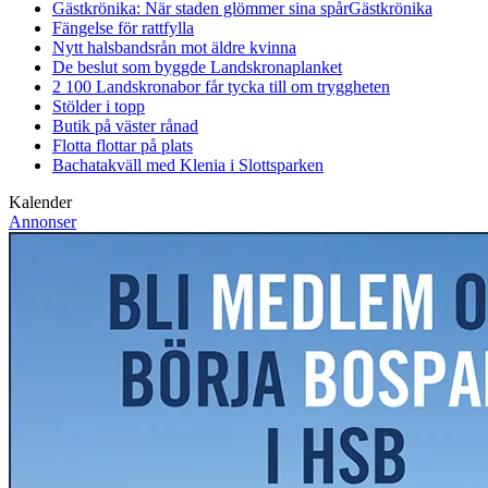
Gästkrönika: När staden glömmer sina spår
Gästkrönika
Fängelse för rattfylla
Nytt halsbandsrån mot äldre kvinna
De beslut som byggde Landskrona
planket
2 100 Landskronabor får tycka till om tryggheten
Stölder i topp
Butik på väster rånad
Flotta flottar på plats
Bachatakväll med Klenia i Slottsparken
Kalender
Annonser