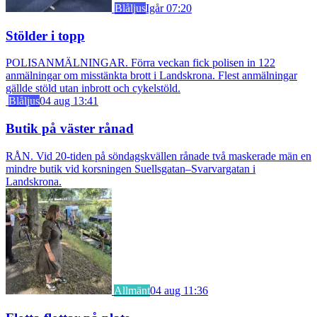
Blåljus
Igår 07:20
Stölder i topp
POLISANMÄLNINGAR. Förra veckan fick polisen in 122
anmälningar om misstänkta brott i Landskrona. Flest anmälningar
gällde stöld utan inbrott och cykelstöld.
Blåljus
04 aug 13:41
Butik på väster rånad
RÅN. Vid 20-tiden på söndagskvällen rånade två maskerade män en
mindre butik vid korsningen Suellsgatan–Svarvargatan i
Landskrona.
Allmänt
04 aug 11:36