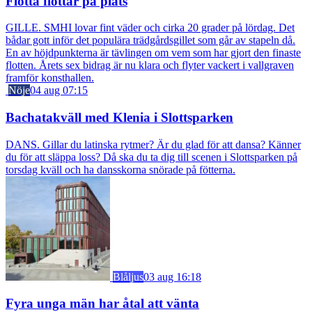
Flotta flottar på plats
GILLE. SMHI lovar fint väder och cirka 20 grader på lördag. Det
bådar gott inför det populära trädgårdsgillet som går av stapeln då.
En av höjdpunkterna är tävlingen om vem som har gjort den finaste
flotten. Årets sex bidrag är nu klara och flyter vackert i vallgraven
framför konsthallen.
Nöje
04 aug 07:15
Bachatakväll med Klenia i Slottsparken
DANS. Gillar du latinska rytmer? Är du glad för att dansa? Känner
du för att släppa loss? Då ska du ta dig till scenen i Slottsparken på
torsdag kväll och ha dansskorna snörade på fötterna.
Blåljus
03 aug 16:18
Fyra unga män har åtal att vänta