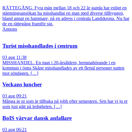
RÄTTEGÅNG. Fyra män mellan 18 och 22 år gamla har enligt en
stämningsansökan ha misshandlat en man med diverse tillhyggen,
bland annat en hammare, på en adress i centrala Landskrona. Nu har
de en rättegång framför sig.
Annons
Turist misshandlades i centrum
03 aug 11:38
MISSHANDEL. En man i 20-årsåldern, hemmahörande i en
kommun i östra Skåne misshandlades av ett flertal personer natten
mot söndagen. […]
Veckans luncher
03 aug 09:21
Många är ni som är tillbaka på jobb efter semestern. Sen har vi ju er
som just gått på ledigheten. […]
BoIS värvar dansk anfallare
03 aug 06:21