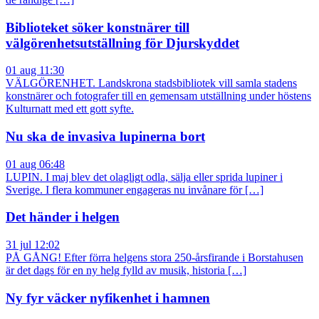
Biblioteket söker konstnärer till
välgörenhetsutställning för Djurskyddet
01 aug 11:30
VÄLGÖRENHET. Landskrona stadsbibliotek vill samla stadens
konstnärer och fotografer till en gemensam utställning under höstens
Kulturnatt med ett gott syfte.
Nu ska de invasiva lupinerna bort
01 aug 06:48
LUPIN. I maj blev det olagligt odla, sälja eller sprida lupiner i
Sverige. I flera kommuner engageras nu invånare för […]
Det händer i helgen
31 jul 12:02
PÅ GÅNG! Efter förra helgens stora 250-årsfirande i Borstahusen
är det dags för en ny helg fylld av musik, historia […]
Ny fyr väcker nyfikenhet i hamnen