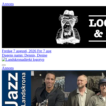
Annons
Fredag 7 augusti, 2026
Fre 7 aug
Dagens namn:
Dennis, Denise
Annons