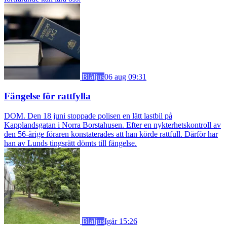
Blåljus
06 aug 09:31
Fängelse för rattfylla
DOM. Den 18 juni stoppade polisen en lätt lastbil på
Kapplandsgatan i Norra Borstahusen. Efter en nykterhetskontroll av
den 56-årige föraren konstaterades att han körde rattfull. Därför har
han av Lunds tingsrätt dömts till fängelse.
Blåljus
Igår 15:26