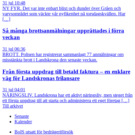
31 jul 10:48
NY FYR. Det var inte enbart blixt och dunder över Gråen och
varvsområdet som väckte vår nyfikenhet på torsdagskvällen. Har
[…]
Så många brottsanmälningar upprättades i förra
veckan
31 jul 06:36
BROTT. Polisen har registrerat sammanlagt 77 anmälningar om
misstänkta brott i Landskrona den senaste veckan.
Från första uppdrag till betald faktura – en enklare
väg för Landskronas frilansare
31 jul 04:01
NÄRINGSLIV. Landskrona har ett aktivt näringsliv, men steget från
ett första uppdrag till att starta och administrera ett eget företag […]
Till arkivet
Senaste
Kalender
BoIS utsatt för bedrägeriförsök