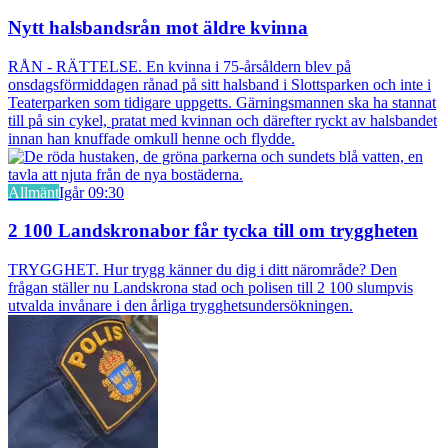
Nytt halsbandsrån mot äldre kvinna
RÅN - RÄTTELSE. En kvinna i 75-årsåldern blev på
onsdagsförmiddagen rånad på sitt halsband i Slottsparken och inte i
Teaterparken som tidigare uppgetts. Gärningsmannen ska ha stannat
till på sin cykel, pratat med kvinnan och därefter ryckt av halsbandet
innan han knuffade omkull henne och flydde.
Allmänt
Igår 09:30
2 100 Landskronabor får tycka till om tryggheten
TRYGGHET. Hur trygg känner du dig i ditt närområde? Den
frågan ställer nu Landskrona stad och polisen till 2 100 slumpvis
utvalda invånare i den årliga trygghetsundersökningen.