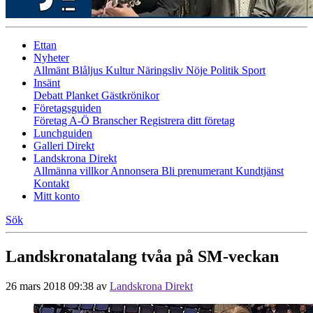
Ettan
Nyheter
Allmänt
Blåljus
Kultur
Näringsliv
Nöje
Politik
Sport
Insänt
Debatt
Planket
Gästkrönikor
Företagsguiden
Företag A-Ö
Branscher
Registrera ditt företag
Lunchguiden
Galleri Direkt
Landskrona Direkt
Allmänna villkor
Annonsera
Bli prenumerant
Kundtjänst
Kontakt
Mitt konto
Sök
Landskronatalang tvåa på SM-veckan
26 mars 2018 09:38
av
Landskrona Direkt