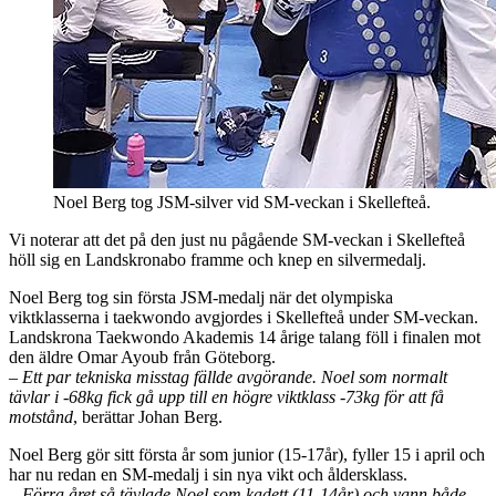
Noel Berg tog JSM-silver vid SM-veckan i Skellefteå.
Vi noterar att det på den just nu pågående SM-veckan i Skellefteå
höll sig en Landskronabo framme och knep en silvermedalj.
Noel Berg tog sin första JSM-medalj när det olympiska
viktklasserna i taekwondo avgjordes i Skellefteå under SM-veckan.
Landskrona Taekwondo Akademis 14 årige talang föll i finalen mot
den äldre Omar Ayoub från Göteborg.
–
Ett par tekniska misstag fällde avgörande. Noel som normalt
tävlar i -68kg fick gå upp till en högre viktklass -73kg för att få
motstånd
, berättar Johan Berg.
Noel Berg gör sitt första år som junior (15-17år), fyller 15 i april och
har nu redan en SM-medalj i sin nya vikt och åldersklass.
– Förra året så tävlade Noel som kadett (11-14år) och vann både