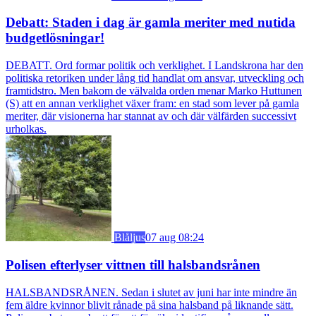
Debatt: Staden i dag är gamla meriter med nutida
budgetlösningar!
DEBATT. Ord formar politik och verklighet. I Landskrona har den
politiska retoriken under lång tid handlat om ansvar, utveckling och
framtidstro. Men bakom de välvalda orden menar Marko Huttunen
(S) att en annan verklighet växer fram: en stad som lever på gamla
meriter, där visionerna har stannat av och där välfärden successivt
urholkas.
Blåljus
07 aug 08:24
Polisen efterlyser vittnen till halsbandsrånen
HALSBANDSRÅNEN. Sedan i slutet av juni har inte mindre än
fem äldre kvinnor blivit rånade på sina halsband på liknande sätt.