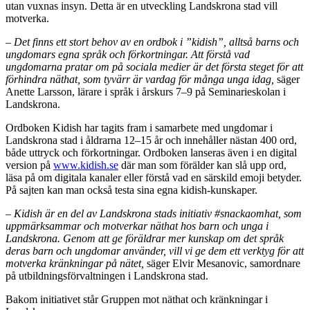
utan vuxnas insyn. Detta är en utveckling Landskrona stad vill
motverka.
– Det finns ett stort behov av en ordbok i ”kidish”, alltså barns och
ungdomars egna språk och förkortningar. Att förstå vad
ungdomarna pratar om på sociala medier är det första steget för att
förhindra näthat, som tyvärr är vardag för många unga idag,
säger
Anette Larsson, lärare i språk i årskurs 7–9 på Seminarieskolan i
Landskrona.
Ordboken Kidish har tagits fram i samarbete med ungdomar i
Landskrona stad i åldrarna 12–15 år och innehåller nästan 400 ord,
både uttryck och förkortningar. Ordboken lanseras även i en digital
version på
www.kidish.se
där man som förälder kan slå upp ord,
läsa på om digitala kanaler eller förstå vad en särskild emoji betyder.
På sajten kan man också testa sina egna kidish-kunskaper.
– Kidish är en del av Landskrona stads initiativ #snackaomhat, som
uppmärksammar och motverkar näthat hos barn och unga i
Landskrona. Genom att ge föräldrar mer kunskap om det språk
deras barn och ungdomar använder, vill vi ge dem ett verktyg för att
motverka kränkningar på nätet,
säger Elvir Mesanovic, samordnare
på utbildningsförvaltningen i Landskrona stad.
Bakom initiativet står Gruppen mot näthat och kränkningar i