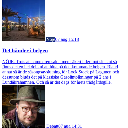
Nöje
07 aug 15:18
Det händer i helgen
NÖJE. Trots att sommaren sakta men säkert lider mot sitt slut så
finns det en hel del kul att hitta på den kommande helgen. Bland
annat så är de säsongsavslutning för Lock Stock på Lagunen och
dessutom bjuds det på klassiska Gasolintolkningar på 2:ans i
Lundåkrahamnen. Och så är det dags för årets trädgårdsgille.
Debatt
07 aug 14:31