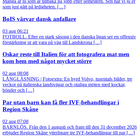
Många är ni som är tillbaka på jobb efter semestern. Sen har vi ju er
som just gått på ledigheten. […]
BoIS värvar dansk anfallare
03 aug 06:21
FOTBOLL. Efter en stark säsong i den danska ligan ser en offensiv
förstärkning ut att vara på väg till Landskrona […]
Oskar reste till Italien för att fotografera mat men
kom hem med något mycket större
02 aug 08:08
LÅNGLÄSNING | Fotoextra: En hyrd Volvo, tusentals bilder, tre
veckor på italienska landsvägar och otaliga möten med kockar,
bönder och […]
Par utan barn kan få fler IVF-behandlingar i
Region Skåne
02 aug 07:08
BARNLÖS. Från den 1 augusti och fram till den 31 december 2026
erbjuder Region Skåne ytterligare tre IVF-behandlingar till par […]