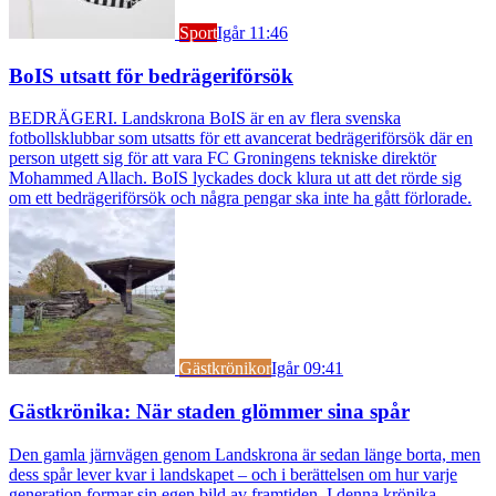
Sport
Igår 11:46
BoIS utsatt för bedrägeriförsök
BEDRÄGERI. Landskrona BoIS är en av flera svenska
fotbollsklubbar som utsatts för ett avancerat bedrägeriförsök där en
person utgett sig för att vara FC Groningens tekniske direktör
Mohammed Allach. BoIS lyckades dock klura ut att det rörde sig
om ett bedrägeriförsök och några pengar ska inte ha gått förlorade.
Gästkrönikor
Igår 09:41
Gästkrönika: När staden glömmer sina spår
Den gamla järnvägen genom Landskrona är sedan länge borta, men
dess spår lever kvar i landskapet – och i berättelsen om hur varje
generation formar sin egen bild av framtiden. I denna krönika