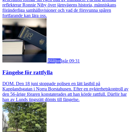
reflekterar Ronnie Niby över järnvägens historia, människans
föränderliga samhällsvisioner och vad de försvunna spåren
fortfarande kan lära oss.
Blåljus
Igår 09:31
Fängelse för rattfylla
DOM. Den 18 juni stoppade polisen en lätt lastbil på
Kapplandsgatan i Norra Borstahusen. Efter en nykterhetskontroll av
den 56-årige föraren konstaterades att han körde rattfull. Därför har
han av Lunds tingsrätt dömts till fängelse.