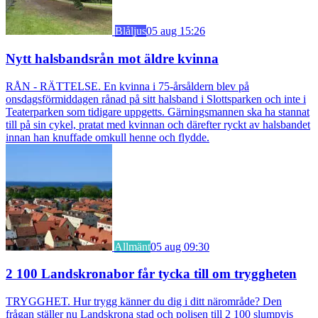
Blåljus
05 aug 15:26
Nytt halsbandsrån mot äldre kvinna
RÅN - RÄTTELSE. En kvinna i 75-årsåldern blev på
onsdagsförmiddagen rånad på sitt halsband i Slottsparken och inte i
Teaterparken som tidigare uppgetts. Gärningsmannen ska ha stannat
till på sin cykel, pratat med kvinnan och därefter ryckt av halsbandet
innan han knuffade omkull henne och flydde.
Allmänt
05 aug 09:30
2 100 Landskronabor får tycka till om tryggheten
TRYGGHET. Hur trygg känner du dig i ditt närområde? Den
frågan ställer nu Landskrona stad och polisen till 2 100 slumpvis