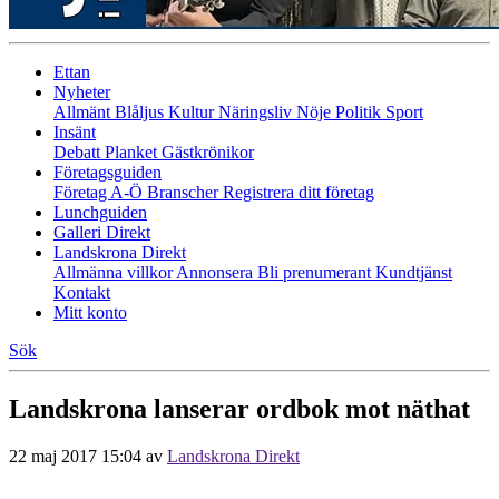
Ettan
Nyheter
Allmänt
Blåljus
Kultur
Näringsliv
Nöje
Politik
Sport
Insänt
Debatt
Planket
Gästkrönikor
Företagsguiden
Företag A-Ö
Branscher
Registrera ditt företag
Lunchguiden
Galleri Direkt
Landskrona Direkt
Allmänna villkor
Annonsera
Bli prenumerant
Kundtjänst
Kontakt
Mitt konto
Sök
Landskrona lanserar ordbok mot näthat
22 maj 2017 15:04
av
Landskrona Direkt