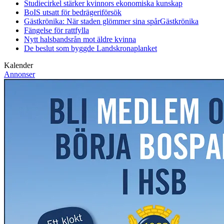
Studiecirkel stärker kvinnors ekonomiska kunskap
BoIS utsatt för bedrägeriförsök
Gästkrönika: När staden glömmer sina spår
Gästkrönika
Fängelse för rattfylla
Nytt halsbandsrån mot äldre kvinna
De beslut som byggde Landskrona
planket
Kalender
Annonser