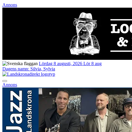
Annons
Lördag 8 augusti, 2026
Lör 8 aug
Dagens namn:
Silvia, Sylvia
Annons