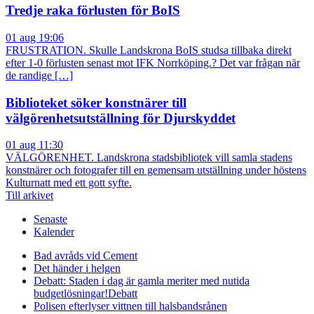
Tredje raka förlusten för BoIS
01 aug 19:06
FRUSTRATION. Skulle Landskrona BoIS studsa tillbaka direkt
efter 1-0 förlusten senast mot IFK Norrköping.? Det var frågan när
de randige […]
Biblioteket söker konstnärer till
välgörenhetsutställning för Djurskyddet
01 aug 11:30
VÄLGÖRENHET. Landskrona stadsbibliotek vill samla stadens
konstnärer och fotografer till en gemensam utställning under höstens
Kulturnatt med ett gott syfte.
Till arkivet
Senaste
Kalender
Bad avråds vid Cement
Det händer i helgen
Debatt: Staden i dag är gamla meriter med nutida
budgetlösningar!
Debatt
Polisen efterlyser vittnen till halsbandsrånen