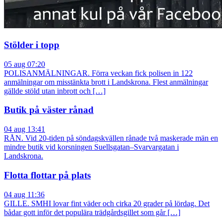
Stölder i topp
05 aug 07:20
POLISANMÄLNINGAR. Förra veckan fick polisen in 122
anmälningar om misstänkta brott i Landskrona. Flest anmälningar
gällde stöld utan inbrott och […]
Butik på väster rånad
04 aug 13:41
RÅN. Vid 20-tiden på söndagskvällen rånade två maskerade män en
mindre butik vid korsningen Suellsgatan–Svarvargatan i
Landskrona.
Flotta flottar på plats
04 aug 11:36
GILLE. SMHI lovar fint väder och cirka 20 grader på lördag. Det
bådar gott inför det populära trädgårdsgillet som går […]