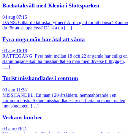
Bachatakväll med Klenia i Slottsparken
04 aug 07:15
DANS. Gillar du latinska rytmer? Är du glad för att dansa? Känner
du för att släppa loss? Då ska du […]
Fyra unga män har åtal att vänta
03 aug 16:18
RÄTTEGÅNG. Fyra män mellan 18 och 22 år gamla har enligt en
stämningsansökan ha misshandlat en man med diverse tillhyggen,
[…]
Turist misshandlades i centrum
03 aug 11:38
MISSHANDEL. En man i 20-årsåldern, hemmahörande i en
kommun i östra Skåne misshandlades av ett flertal personer natten
mot söndagen. […]
Veckans luncher
03 aug 09:21