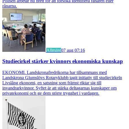
Polisen arbetar nu brett för att försöka identifiera rånaren eller
rånarna.
Allmänt
07 aug 07:16
Studiecirkel stärker kvinnors ekonomiska kunskap
EKONOMI. Landskronafredrikorna har tillsammans med
Landskrona Glumslövs Rotaryklubb tagit initiativ till studiecirkeln
Livslång ekonomi, en satsning som främst riktar sig till
invandrarkvinnor. Syftet är att stärka deltagarnas kunskaper om
privatekonomi och ge dem större trygghet i vardagen.