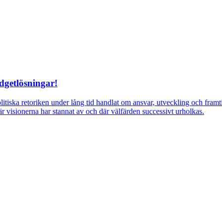
dgetlösningar!
itiska retoriken under lång tid handlat om ansvar, utveckling och fra
r visionerna har stannat av och där välfärden successivt urholkas.