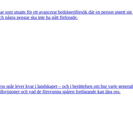
om utsatts för ett avancerat bedrägeriförsök där en person utgett si
ch några pengar ska inte ha gått förlorade.
pår lever kvar i landskapet – och i berättelsen om hur varje generatio
lsvisioner och vad de försvunna spåren fortfarande kan lära oss.