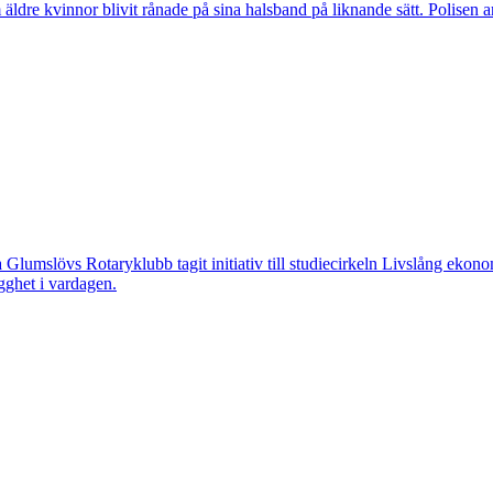
vinnor blivit rånade på sina halsband på liknande sätt. Polisen arbeta
övs Rotaryklubb tagit initiativ till studiecirkeln Livslång ekonomi, e
gghet i vardagen.