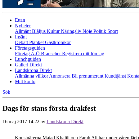
Ettan
Nyheter
Allmänt
Blåljus
Kultur
Näringsliv
Nöje
Politik
Sport
Insänt
Debatt
Planket
Gästkrönikor
Företagsguiden
Företag A-Ö
Branscher
Registrera ditt företag
Lunchguiden
Galleri Direkt
Landskrona Direkt
Allmänna villkor
Annonsera
Bli prenumerant
Kundtjänst
Konta
Mitt konto
Sök
Dags för stans första drakfest
16 maj 2017 14:22
av
Landskrona Direkt
Konstnärerna Maiad Khalili och Farah Ali har under våren lärt 