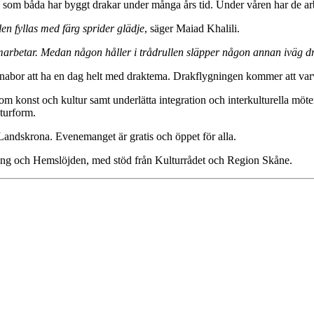
, som båda har byggt drakar under många års tid. Under våren har de ar
en fyllas med färg sprider glädje
, säger Maiad Khalili.
marbetar. Medan någon håller i trådrullen släpper någon annan iväg dr
abor att ha en dag helt med draktema. Drakflygningen kommer att varv
om konst och kultur samt underlätta integration och interkulturella mö
turform.
andskrona. Evenemanget är gratis och öppet för alla.
tning och Hemslöjden, med stöd från Kulturrådet och Region Skåne.