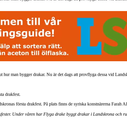
ut hur man bygger drakar. Nu är det dags att provflyga dessa vid Land
ta drakfest.
dskronas första drakfest. På plats finns de syriska konstnärerna Farah 
kfester. Under våren har Flyga drake byggt drakar i Landskrona och run