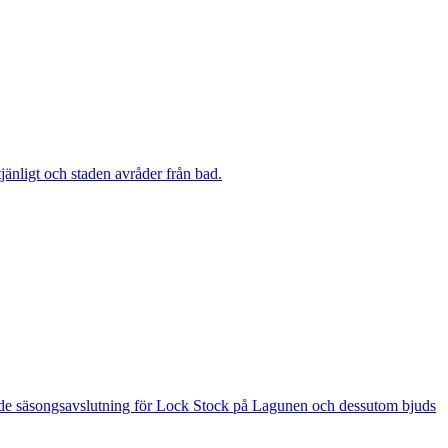
änligt och staden avråder från bad.
 är de säsongsavslutning för Lock Stock på Lagunen och dessutom bjuds