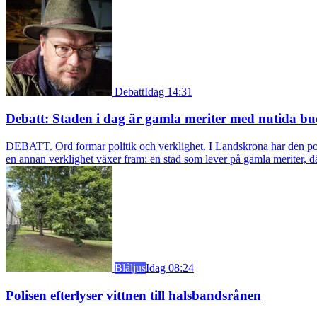
Debatt
Idag 14:31
Debatt: Staden i dag är gamla meriter med nutida bu
DEBATT. Ord formar politik och verklighet. I Landskrona har den pol
en annan verklighet växer fram: en stad som lever på gamla meriter, dä
Blåljus
Idag 08:24
Polisen efterlyser vittnen till halsbandsrånen