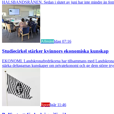
HALSBANDSRÅNEN. Sedan i slutet av juni har inte mindre än fem äldre k
Allmänt
Idag 07:16
Studiecirkel stärker kvinnors ekonomiska kunskap
EKONOMI. Landskronafredrikorna har tillsammans med Landskrona Glumsl
stärka deltagarnas kunskaper om privatekonomi och ge dem större try
Sport
Igår 11:46