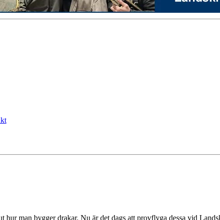
kt
ut hur man bygger drakar. Nu är det dags att provflyga dessa vid Lands