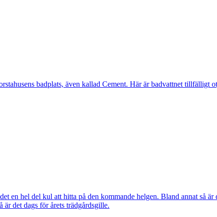
ahusens badplats, även kallad Cement. Här är badvattnet tillfälligt otj
ns det en hel del kul att hitta på den kommande helgen. Bland annat så
r det dags för årets trädgårdsgille.