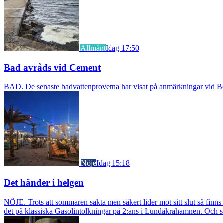
Allmänt
Idag 17:50
Bad avråds vid Cement
BAD. De senaste badvattenproverna har visat på anmärkningar vid Borst
Nöje
Idag 15:18
Det händer i helgen
NÖJE. Trots att sommaren sakta men säkert lider mot sitt slut så fin
det på klassiska Gasolintolkningar på 2:ans i Lundåkrahamnen. Och så ä