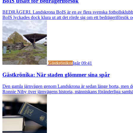
BoIS utsatt för bedrägeriförsök
BEDRÄGERI. Landskrona BoIS är en av flera svenska fotbollsklubbar s
BoIS lyckades dock klura ut att det rörde sig om ett bedrägeriförsök o
Gästkrönikor
Igår 09:41
Gästkrönika: När staden glömmer sina spår
Den gamla järnvägen genom Landskrona är sedan länge borta, men dess s
Ronnie Niby över järnvägens historia, människans föränderliga samhäl