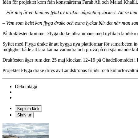
Idén för projektet kom från konstnärerna Farah Ali och Maiad Khalili
– För mig är en himmel fylld av drakar någonting vackert. Att se himl
– Vem som helst kan flyga drake och extra lyckat blir det när man sa
På drakfesten kommer Flyga drake tillsammans med nyfikna landskron
Syftet med Flyga drake är att bygga nya plattformar för samarbeten in
möjlighet både att lära känna varandra och prova på en spännande kul
Drakfesten äger rum den 25 maj klockan 12–15 på Citadellområdet i L
Projektet Flyga drake drivs av Landskronas fritids- och kulturförval
Dela inlägg
Kopiera länk
Skriv ut