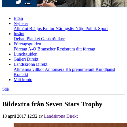
Ettan
Nyheter
Allmänt
Blåljus
Kultur
Näringsliv
Nöje
Politik
Sport
Insänt
Debatt
Planket
Gästkrönikor
Företagsguiden
Företag A-Ö
Branscher
Registrera ditt företag
Lunchguiden
Galleri Direkt
Landskrona Direkt
Allmänna villkor
Annonsera
Bli prenumerant
Kundtjänst
Kontakt
Mitt konto
Sök
Bildextra från Seven Stars Trophy
18 april 2017 12:32
av
Landskrona Direkt