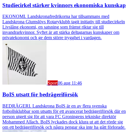
Studiecirkel stärker kvinnors ekonomiska kunskap
EKONOMI. Landskronafredrikorna har tillsammans med
Landskrona Glumslövs Rotaryklubb tagit initiativ till studiecirkeln
Livslång ekonomi, en satsning som främst riktar sig till
invandrarkvinnor. Syftet är att stärka deltagarnas kunskaper om
privatekonomi och ge dem större trygghet i vardagen.
Sport
06 aug 11:46
BoIS utsatt för bedrägeriförsök
BEDRÄGERI. Landskrona BoIS är en av flera svenska
fotbollsklubbar som utsatts för ett avancerat bedrägeriförsök där en
person utgett sig för att vara FC Groningens tekniske direktör
Mohammed Allach. BoIS lyckades dock klura ut att det rörde sig
om ett bedrägeriförsök och några pengar ska inte ha gått förlorade.