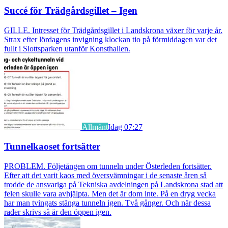
Succé för Trädgårdsgillet – Igen
GILLE. Intresset för Trädgårdsgillet i Landskrona växer för varje år.
Strax efter lördagens invigning klockan tio på förmiddagen var det
fullt i Slottsparken utanför Konsthallen.
Allmänt
Idag 07:27
Tunnelkaoset fortsätter
PROBLEM. Följetången om tunneln under Österleden fortsätter.
Efter att det varit kaos med översvämningar i de senaste åren så
trodde de ansvariga på Tekniska avdelningen på Landskrona stad att
felen skulle vara avhjälpta. Men det är dom inte. På en dryg vecka
har man tvingats stänga tunneln igen. Två gånger. Och när dessa
rader skrivs så är den öppen igen.