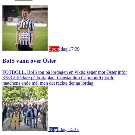
Sport
Idag 17:09
BoIS vann över Öster
FOTBOLL. BoIS tog på lördagen en viktig seger mot Öster inför
3583 åskådare på bortaplan. Constantino Capotondi gjorde
matchens enda mål men det räckte denna lördag.
Nöje
Idag 14:37