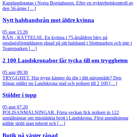
Kapplandsgatan i Norra Borstahusen. Efter en nykterhetskontroll av
den 56-årige […]
Nytt halsbandsrån mot äldre kvinna
05 aug 15:26
RÅN - RÄTTELSE. En kvinna i 75-årsåldern blev på
onsdagsförmiddagen rånad på sitt halsband i Slottsparken och inte i
Teaterparken […]
2 100 Landskronabor får tycka till om tryggheten
05 aug 09:30
TRYGGHET. Hur trygg känner du dig i ditt närområde? Den
frågan ställer nu Landskrona stad och polisen till 2 100 […]
Stölder i topp
05 aug 07:20
POLISANMÄLNINGAR. Förra veckan fick polisen in 122
anmälningar om misstänkta brott i Landskrona. Flest anmälningar
gällde stöld utan inbrott och […]
Butik på väster rånad