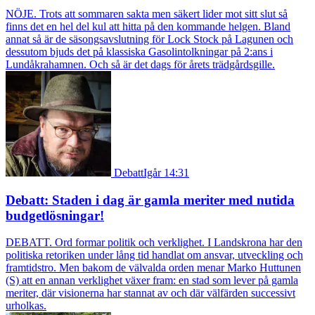
NÖJE. Trots att sommaren sakta men säkert lider mot sitt slut så
finns det en hel del kul att hitta på den kommande helgen. Bland
annat så är de säsongsavslutning för Lock Stock på Lagunen och
dessutom bjuds det på klassiska Gasolintolkningar på 2:ans i
Lundåkrahamnen. Och så är det dags för årets trädgårdsgille.
Debatt
Igår 14:31
Debatt: Staden i dag är gamla meriter med nutida
budgetlösningar!
DEBATT. Ord formar politik och verklighet. I Landskrona har den
politiska retoriken under lång tid handlat om ansvar, utveckling och
framtidstro. Men bakom de välvalda orden menar Marko Huttunen
(S) att en annan verklighet växer fram: en stad som lever på gamla
meriter, där visionerna har stannat av och där välfärden successivt
urholkas.