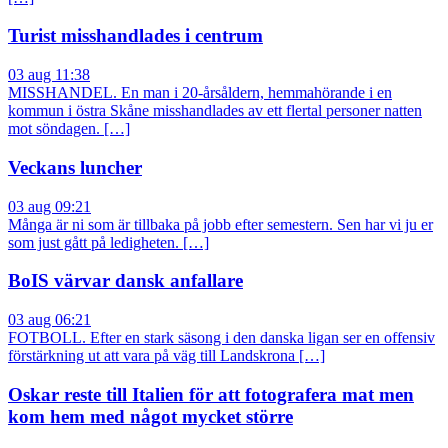
Turist misshandlades i centrum
03 aug 11:38
MISSHANDEL. En man i 20-årsåldern, hemmahörande i en
kommun i östra Skåne misshandlades av ett flertal personer natten
mot söndagen. […]
Veckans luncher
03 aug 09:21
Många är ni som är tillbaka på jobb efter semestern. Sen har vi ju er
som just gått på ledigheten. […]
BoIS värvar dansk anfallare
03 aug 06:21
FOTBOLL. Efter en stark säsong i den danska ligan ser en offensiv
förstärkning ut att vara på väg till Landskrona […]
Oskar reste till Italien för att fotografera mat men
kom hem med något mycket större