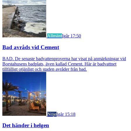
Allmänt
Igår 17:50
Bad avråds vid Cement
BAD. De senaste badvattenproverna har visat på anmärkningar vid
Borstahusens badplats, även kallad Cement. Här är badvattnet
tillfälligt otjänligt och staden avråder från bad.
Nöje
Igår 15:18
Det händer i helgen