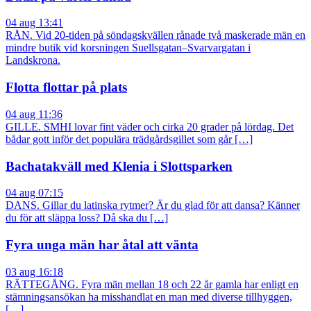
04 aug 13:41
RÅN. Vid 20-tiden på söndagskvällen rånade två maskerade män en
mindre butik vid korsningen Suellsgatan–Svarvargatan i
Landskrona.
Flotta flottar på plats
04 aug 11:36
GILLE. SMHI lovar fint väder och cirka 20 grader på lördag. Det
bådar gott inför det populära trädgårdsgillet som går […]
Bachatakväll med Klenia i Slottsparken
04 aug 07:15
DANS. Gillar du latinska rytmer? Är du glad för att dansa? Känner
du för att släppa loss? Då ska du […]
Fyra unga män har åtal att vänta
03 aug 16:18
RÄTTEGÅNG. Fyra män mellan 18 och 22 år gamla har enligt en
stämningsansökan ha misshandlat en man med diverse tillhyggen,
[…]