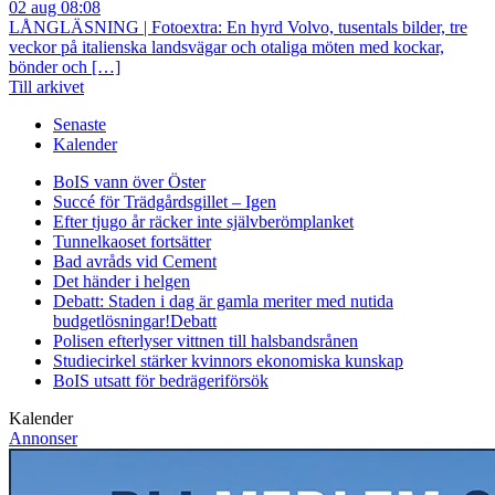
02 aug 08:08
LÅNGLÄSNING | Fotoextra: En hyrd Volvo, tusentals bilder, tre
veckor på italienska landsvägar och otaliga möten med kockar,
bönder och […]
Till arkivet
Senaste
Kalender
BoIS vann över Öster
Succé för Trädgårdsgillet – Igen
Efter tjugo år räcker inte självberöm
planket
Tunnelkaoset fortsätter
Bad avråds vid Cement
Det händer i helgen
Debatt: Staden i dag är gamla meriter med nutida
budgetlösningar!
Debatt
Polisen efterlyser vittnen till halsbandsrånen
Studiecirkel stärker kvinnors ekonomiska kunskap
BoIS utsatt för bedrägeriförsök
Kalender
Annonser