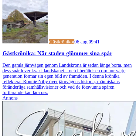
Gästkrönikor
06 aug 09:41
Gästkrönika: När staden glömmer sina spår
Den gamla järnvägen genom Landskrona är sedan länge borta, men
dess spår lever kvar i landskapet – och i berättelsen om hur varje
generation formar sin egen bild av framtiden. I denna krönika
reflekterar Ronnie Niby över järnvägens historia, människans
föränderliga samhällsvisioner och vad de försvunna spåren
fortfarande kan lära oss.
Annons