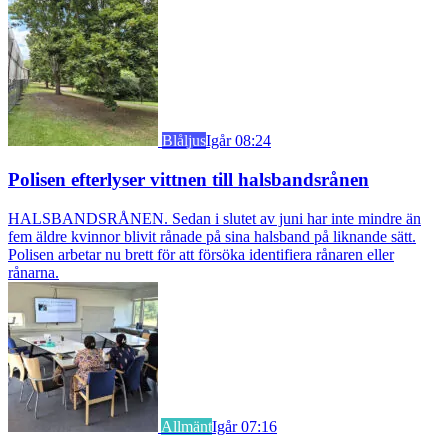
Blåljus
Igår 08:24
Polisen efterlyser vittnen till halsbandsrånen
HALSBANDSRÅNEN. Sedan i slutet av juni har inte mindre än
fem äldre kvinnor blivit rånade på sina halsband på liknande sätt.
Polisen arbetar nu brett för att försöka identifiera rånaren eller
rånarna.
Allmänt
Igår 07:16