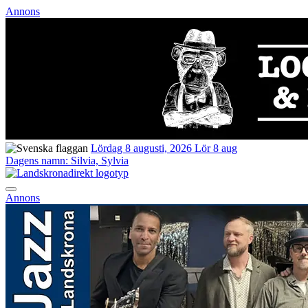
Annons
Lördag 8 augusti, 2026
Lör 8 aug
Dagens namn:
Silvia, Sylvia
Annons