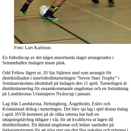
Foto: Lars Karlsson.
En fotbollscup av det något annorlunda slaget arrangerades i
Semmehallen tisdagen innan påsk.
Odd Fellow lägret nr. 20 Sju Stjärnor stod som arrangör för
distriktsfinalen i innefotbollsturneringen ”Seven Stars Trophy” i
Seminareskolans idrottshall på tisdagen den 11 april. Turneringen är
distriktsturnering för ensamkommande ungdomar och en fortsättning
på Landskronas Urianiapeos Nyårscup i januari.
Lag från Landskrona, Helsingborg, Ängelholm, Eslöv och
Kristianstad deltog i turneringen. Det blev sju lag i spel denna tisdag
i april. HVB-hemmen på de olika orterna har haft en
uttagningstävling tidigare i vår, för att kvalificera ut lagen till
distriktsfinalen. Ett åttiotal ungdomar och ledare samlades på
tisdagsmorgonen för att göra upp om den fina pokalen och priserna i