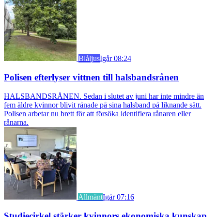
Blåljus
Igår 08:24
Polisen efterlyser vittnen till halsbandsrånen
HALSBANDSRÅNEN. Sedan i slutet av juni har inte mindre än
fem äldre kvinnor blivit rånade på sina halsband på liknande sätt.
Polisen arbetar nu brett för att försöka identifiera rånaren eller
rånarna.
Allmänt
Igår 07:16
Studiecirkel stärker kvinnors ekonomiska kunskap