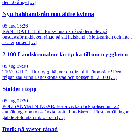
den 56-årige […]
Nytt halsbandsrån mot äldre kvinna
05 aug 15:26
RÅN - RÄTTELSE. En kvinna i 75-årsåldern blev på
onsdagsförmiddagen rånad på sitt halsband i Slottsparken och inte i
Teaterparken […]
2 100 Landskronabor får tycka till om tryggheten
05 aug 09:30
TRYGGHET. Hur trygg känner du dig i ditt närområde? Den
frågan ställer nu Landskrona stad och polisen till 2 100 […]
Stölder i topp
05 aug 07:20
POLISANMÄLNINGAR. Förra veckan fick polisen in 122
anmälningar om misstänkta brott i Landskrona. Flest anmälningar
gällde stöld utan inbrott och […]
Butik på väster rånad