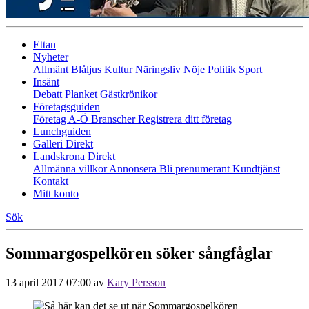
Ettan
Nyheter
Allmänt
Blåljus
Kultur
Näringsliv
Nöje
Politik
Sport
Insänt
Debatt
Planket
Gästkrönikor
Företagsguiden
Företag A-Ö
Branscher
Registrera ditt företag
Lunchguiden
Galleri Direkt
Landskrona Direkt
Allmänna villkor
Annonsera
Bli prenumerant
Kundtjänst
Kontakt
Mitt konto
Sök
Sommargospelkören söker sångfåglar
13 april 2017 07:00
av
Kary Persson