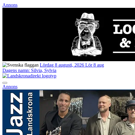
Annons
Lördag 8 augusti, 2026
Lör 8 aug
Dagens namn:
Silvia, Sylvia
Annons