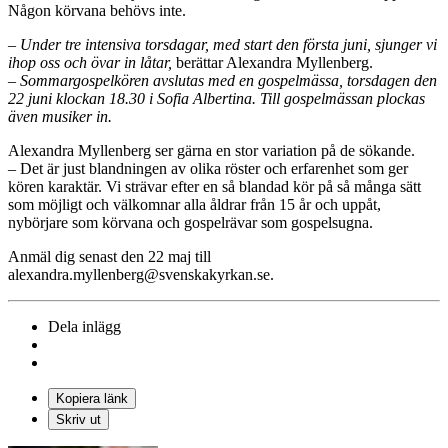
Någon körvana behövs inte.
– Under tre intensiva torsdagar, med start den första juni, sjunger vi
ihop oss och övar in låtar,
berättar Alexandra Myllenberg.
– Sommargospelkören avslutas med en gospelmässa, torsdagen den
22 juni klockan 18.30 i Sofia Albertina. Till gospelmässan plockas
även musiker in.
Alexandra Myllenberg ser gärna en stor variation på de sökande.
– Det är just blandningen av olika röster och erfarenhet som ger
kören karaktär. Vi strävar efter en så blandad kör på så många sätt
som möjligt och välkomnar alla åldrar från 15 år och uppåt,
nybörjare som körvana och gospelrävar som gospelsugna.
Anmäl dig senast den 22 maj till
alexandra.myllenberg@svenskakyrkan.se.
Dela inlägg
Kopiera länk
Skriv ut