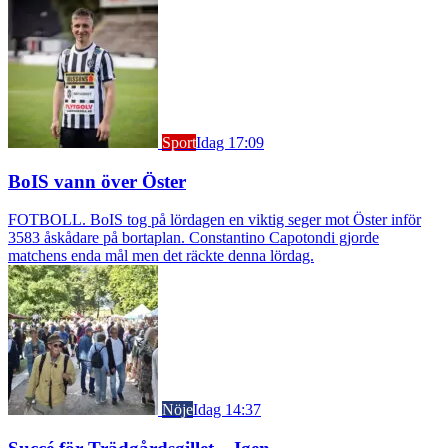
Sport
Idag 17:09
BoIS vann över Öster
FOTBOLL. BoIS tog på lördagen en viktig seger mot Öster inför
3583 åskådare på bortaplan. Constantino Capotondi gjorde
matchens enda mål men det räckte denna lördag.
Nöje
Idag 14:37