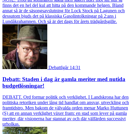
finns det en hel del kul att hitta på den kommande helgen. Bland
annat så är de säsongsavslutning för Lock Stock på Lagunen och
dessutom bjuds det på klassiska Gasolintolkningar på 2:ans i
Lundåkrahamnen. Och så är det dags för årets trädgårdsgille.
Debatt
Igår 14:31
Debatt: Staden i dag är gamla meriter med nutida
budgetlösningar!
DEBATT. Ord formar politik och verklighet. I Landskrona har den
politiska retoriken under lång tid handlat om ansvar, utveckling och
framtidstro. Men bakom de välvalda orden menar Marko Huttunen
(S) att en annan verklighet växer fram: en stad som lever på gamla
meriter, där visionerna har stannat av och där välfärden successivt
urholkas.