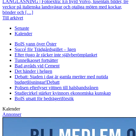
LÅNGLÄSNING | Fotoextra: En hyrd Volvo, tusentals bilder, tre
veckor på italienska landsvägar och otaliga möten med kockar,
bönder och […]
Till arkivet
Senaste
Kalender
BoIS vann över Öster
Succé för Trädgårdsgillet – Igen
Efter tjugo år räcker inte självberöm
planket
Tunnelkaoset fortsätter
Bad avråds vid Cement
Det händer i helgen
Debatt: Staden i dag är gamla meriter med nutida
budgetlösningar!
Debatt
Polisen efterlyser vittnen till halsbandsrånen
Studiecirkel stärker kvinnors ekonomiska kunskap
BoIS utsatt för bedrägeriförsök
Kalender
Annonser