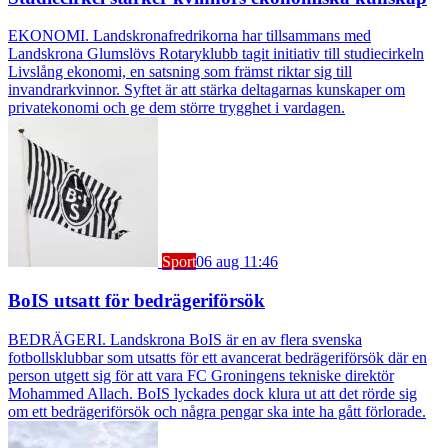
EKONOMI. Landskronafredrikorna har tillsammans med
Landskrona Glumslövs Rotaryklubb tagit initiativ till studiecirkeln
Livslång ekonomi, en satsning som främst riktar sig till
invandrarkvinnor. Syftet är att stärka deltagarnas kunskaper om
privatekonomi och ge dem större trygghet i vardagen.
Sport
06 aug 11:46
BoIS utsatt för bedrägeriförsök
BEDRÄGERI. Landskrona BoIS är en av flera svenska
fotbollsklubbar som utsatts för ett avancerat bedrägeriförsök där en
person utgett sig för att vara FC Groningens tekniske direktör
Mohammed Allach. BoIS lyckades dock klura ut att det rörde sig
om ett bedrägeriförsök och några pengar ska inte ha gått förlorade.