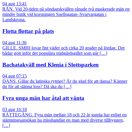
04 aug 13:41
RÅN. Vid 20-tiden på söndagskvällen rånade två maskerade män en
mindre butik vid korsningen Suellsgatan–Svarvargatan i
Landskrona.
Flotta flottar på plats
04 aug 11:36
GILLE. SMHI lovar fint väder och cirka 20 grader på lördag. Det
bådar gott inför det populära trädgårdsgillet som går […]
Bachatakväll med Klenia i Slottsparken
04 aug 07:15
DANS. Gillar du latinska rytmer? Är du glad för att dansa? Känner
du för att släppa loss? Då ska du […]
Fyra unga män har åtal att vänta
03 aug 16:18
RÄTTEGÅNG. Fyra män mellan 18 och 22 år gamla har enligt en
stämningsansökan ha misshandlat en man med diverse tillhyggen,
[…]