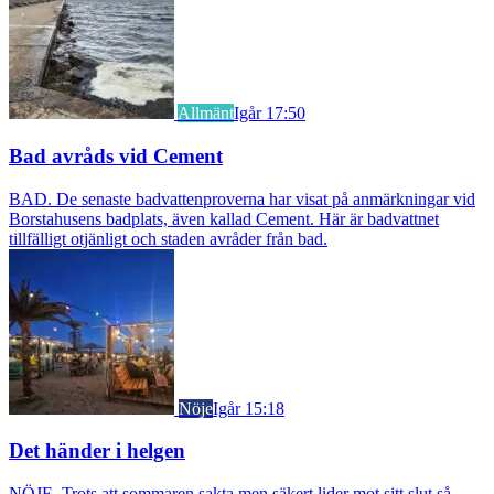
Allmänt
Igår 17:50
Bad avråds vid Cement
BAD. De senaste badvattenproverna har visat på anmärkningar vid
Borstahusens badplats, även kallad Cement. Här är badvattnet
tillfälligt otjänligt och staden avråder från bad.
Nöje
Igår 15:18
Det händer i helgen
NÖJE. Trots att sommaren sakta men säkert lider mot sitt slut så