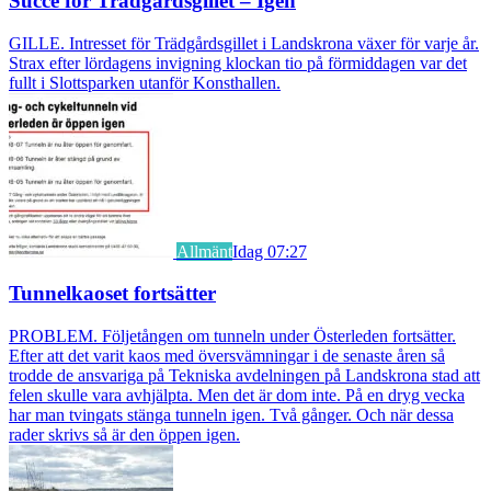
Succé för Trädgårdsgillet – Igen
GILLE. Intresset för Trädgårdsgillet i Landskrona växer för varje år.
Strax efter lördagens invigning klockan tio på förmiddagen var det
fullt i Slottsparken utanför Konsthallen.
Allmänt
Idag 07:27
Tunnelkaoset fortsätter
PROBLEM. Följetången om tunneln under Österleden fortsätter.
Efter att det varit kaos med översvämningar i de senaste åren så
trodde de ansvariga på Tekniska avdelningen på Landskrona stad att
felen skulle vara avhjälpta. Men det är dom inte. På en dryg vecka
har man tvingats stänga tunneln igen. Två gånger. Och när dessa
rader skrivs så är den öppen igen.