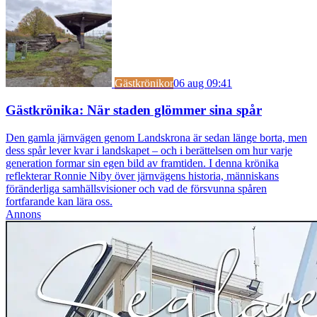
Gästkrönikor
06 aug 09:41
Gästkrönika: När staden glömmer sina spår
Den gamla järnvägen genom Landskrona är sedan länge borta, men
dess spår lever kvar i landskapet – och i berättelsen om hur varje
generation formar sin egen bild av framtiden. I denna krönika
reflekterar Ronnie Niby över järnvägens historia, människans
föränderliga samhällsvisioner och vad de försvunna spåren
fortfarande kan lära oss.
Annons