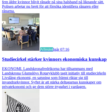
fem äldre kvinnor blivit rånade på sina halsband på liknande sätt.
Polisen arbetar nu brett för att försöka identifiera rånaren eller
rånarna.
Allmänt
Igår 07:16
Studiecirkel stärker kvinnors ekonomiska kunskap
EKONOMI. Landskronafredrikorna har tillsammans med
Landskrona Glumslövs Rotaryklubb tagit initiativ till studiecirkeln
Livslång ekonomi, en satsning som främst riktar sig till
invandrarkvinnor. Syftet är att stärka deltagarnas kunskaper om
privatekonomi och ge dem större trygghet i vardagen.