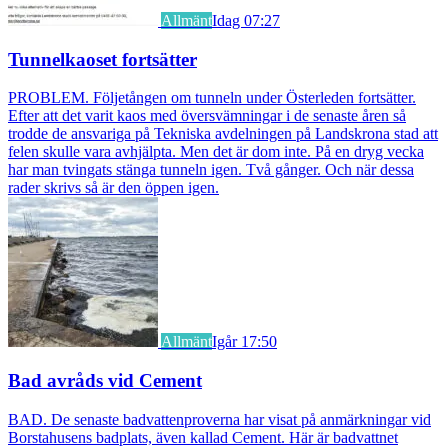
Allmänt
Idag 07:27
Tunnelkaoset fortsätter
PROBLEM. Följetången om tunneln under Österleden fortsätter.
Efter att det varit kaos med översvämningar i de senaste åren så
trodde de ansvariga på Tekniska avdelningen på Landskrona stad att
felen skulle vara avhjälpta. Men det är dom inte. På en dryg vecka
har man tvingats stänga tunneln igen. Två gånger. Och när dessa
rader skrivs så är den öppen igen.
Allmänt
Igår 17:50
Bad avråds vid Cement
BAD. De senaste badvattenproverna har visat på anmärkningar vid
Borstahusens badplats, även kallad Cement. Här är badvattnet