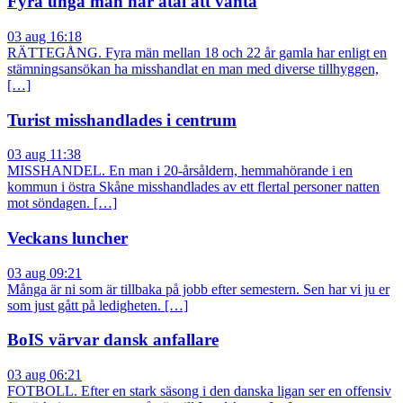
Fyra unga män har åtal att vänta
03 aug 16:18
RÄTTEGÅNG. Fyra män mellan 18 och 22 år gamla har enligt en
stämningsansökan ha misshandlat en man med diverse tillhyggen,
[…]
Turist misshandlades i centrum
03 aug 11:38
MISSHANDEL. En man i 20-årsåldern, hemmahörande i en
kommun i östra Skåne misshandlades av ett flertal personer natten
mot söndagen. […]
Veckans luncher
03 aug 09:21
Många är ni som är tillbaka på jobb efter semestern. Sen har vi ju er
som just gått på ledigheten. […]
BoIS värvar dansk anfallare
03 aug 06:21
FOTBOLL. Efter en stark säsong i den danska ligan ser en offensiv