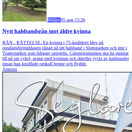
Blåljus
05 aug 15:26
Nytt halsbandsrån mot äldre kvinna
RÅN - RÄTTELSE. En kvinna i 75-årsåldern blev på
onsdagsförmiddagen rånad på sitt halsband i Slottsparken och inte i
Teaterparken som tidigare uppgetts. Gärningsmannen ska ha stannat
till på sin cykel, pratat med kvinnan och därefter ryckt av halsbandet
innan han knuffade omkull henne och flydde.
Annons