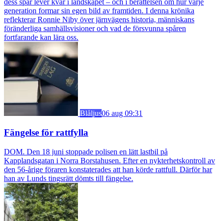
dess spår lever kvar i landskapet – och i berättelsen om hur varje
generation formar sin egen bild av framtiden. I denna krönika
reflekterar Ronnie Niby över järnvägens historia, människans
föränderliga samhällsvisioner och vad de försvunna spåren
fortfarande kan lära oss.
Blåljus
06 aug 09:31
Fängelse för rattfylla
DOM. Den 18 juni stoppade polisen en lätt lastbil på
Kapplandsgatan i Norra Borstahusen. Efter en nykterhetskontroll av
den 56-årige föraren konstaterades att han körde rattfull. Därför har
han av Lunds tingsrätt dömts till fängelse.