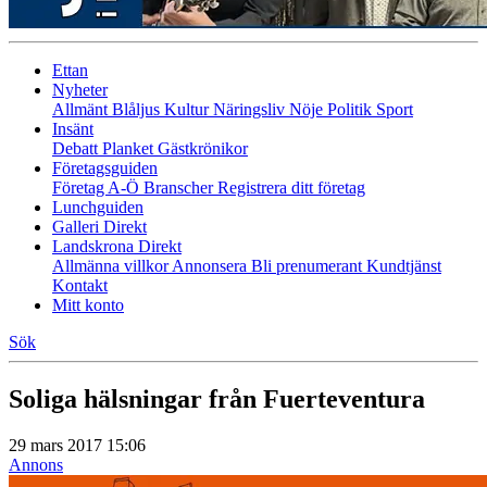
Ettan
Nyheter
Allmänt
Blåljus
Kultur
Näringsliv
Nöje
Politik
Sport
Insänt
Debatt
Planket
Gästkrönikor
Företagsguiden
Företag A-Ö
Branscher
Registrera ditt företag
Lunchguiden
Galleri Direkt
Landskrona Direkt
Allmänna villkor
Annonsera
Bli prenumerant
Kundtjänst
Kontakt
Mitt konto
Sök
Soliga hälsningar från Fuerteventura
29 mars 2017 15:06
Annons