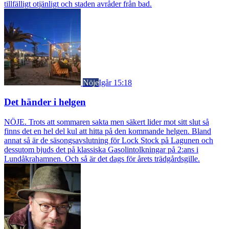
tillfälligt otjänligt och staden avråder från bad.
Nöje
Igår 15:18
Det händer i helgen
NÖJE. Trots att sommaren sakta men säkert lider mot sitt slut så
finns det en hel del kul att hitta på den kommande helgen. Bland
annat så är de säsongsavslutning för Lock Stock på Lagunen och
dessutom bjuds det på klassiska Gasolintolkningar på 2:ans i
Lundåkrahamnen. Och så är det dags för årets trädgårdsgille.