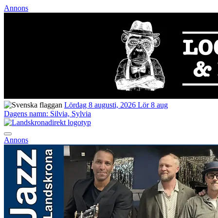
Annons
Lördag 8 augusti, 2026
Lör 8 aug
Dagens namn:
Silvia, Sylvia
Annons