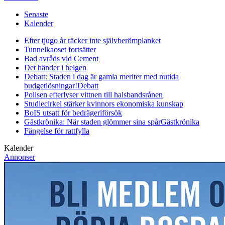
Senaste
Kalender
Efter tjugo år räcker inte självberöm
planket
Tunnelkaoset fortsätter
Bad avråds vid Cement
Det händer i helgen
Debatt: Staden i dag är gamla meriter med nutida
budgetlösningar!
Debatt
Polisen efterlyser vittnen till halsbandsrånen
Studiecirkel stärker kvinnors ekonomiska kunskap
BoIS utsatt för bedrägeriförsök
Gästkrönika: När staden glömmer sina spår
Gästkrönika
Fängelse för rattfylla
Kalender
Annonser