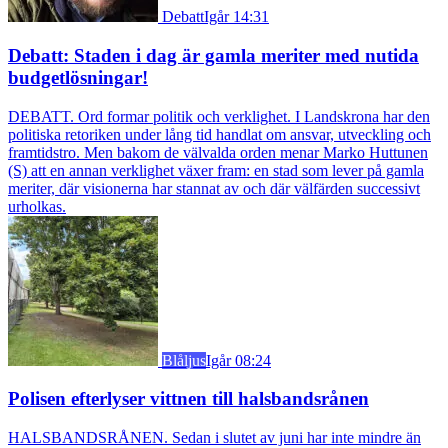
Debatt
Igår 14:31
Debatt: Staden i dag är gamla meriter med nutida
budgetlösningar!
DEBATT. Ord formar politik och verklighet. I Landskrona har den
politiska retoriken under lång tid handlat om ansvar, utveckling och
framtidstro. Men bakom de välvalda orden menar Marko Huttunen
(S) att en annan verklighet växer fram: en stad som lever på gamla
meriter, där visionerna har stannat av och där välfärden successivt
urholkas.
Blåljus
Igår 08:24
Polisen efterlyser vittnen till halsbandsrånen
HALSBANDSRÅNEN. Sedan i slutet av juni har inte mindre än