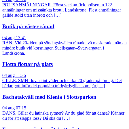
POLISANMÄLNINGAR. Förra veckan fick polisen in 122
anmälningar om misstänkta brott i Landskrona. Flest anmälningar
gällde stöld utan inbrott och […]
Butik på väster rånad
04 aug 13:41
RÅN. Vid 20-tiden på söndagskvällen rånade två maskerade män en
mindre butik vid korsningen Suellsgatan–Svarvargatan i
Landskrona.
Flotta flottar på plats
04 aug 11:36
GILLE. SMHI lovar fint väder och cirka 20 grader på lördag. Det
bådar gott inför det populära trädgårdsgillet som går […]
Bachatakväll med Klenia i Slottsparken
04 aug 07:15
DANS. Gillar du latinska rytmer? Är du glad för att dansa? Känner
du för att släppa loss? Då ska du […]