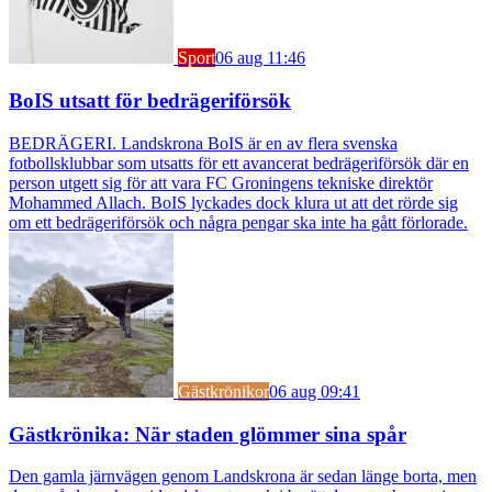
Sport
06 aug 11:46
BoIS utsatt för bedrägeriförsök
BEDRÄGERI. Landskrona BoIS är en av flera svenska
fotbollsklubbar som utsatts för ett avancerat bedrägeriförsök där en
person utgett sig för att vara FC Groningens tekniske direktör
Mohammed Allach. BoIS lyckades dock klura ut att det rörde sig
om ett bedrägeriförsök och några pengar ska inte ha gått förlorade.
Gästkrönikor
06 aug 09:41
Gästkrönika: När staden glömmer sina spår
Den gamla järnvägen genom Landskrona är sedan länge borta, men