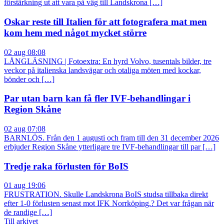
förstärkning ut att vara på väg till Landskrona […]
Oskar reste till Italien för att fotografera mat men
kom hem med något mycket större
02 aug 08:08
LÅNGLÄSNING | Fotoextra: En hyrd Volvo, tusentals bilder, tre
veckor på italienska landsvägar och otaliga möten med kockar,
bönder och […]
Par utan barn kan få fler IVF-behandlingar i
Region Skåne
02 aug 07:08
BARNLÖS. Från den 1 augusti och fram till den 31 december 2026
erbjuder Region Skåne ytterligare tre IVF-behandlingar till par […]
Tredje raka förlusten för BoIS
01 aug 19:06
FRUSTRATION. Skulle Landskrona BoIS studsa tillbaka direkt
efter 1-0 förlusten senast mot IFK Norrköping.? Det var frågan när
de randige […]
Till arkivet