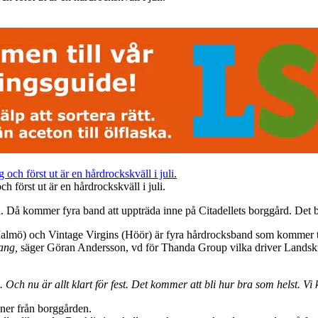
 först ut är en hårdrockskväll i juli.
li. Då kommer fyra band att uppträda inne på Citadellets borggård. Det b
mö) och Vintage Virgins (Höör) är fyra hårdrocksband som kommer til
ang,
säger Göran Andersson, vd för Thanda Group vilka driver Landskr
Och nu är allt klart för fest. Det kommer att bli hur bra som helst. Vi
oner från borggården.