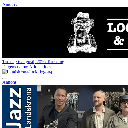
Annons
Torsdag 6 augusti, 2026
Tor 6 aug
Dagens namn:
Alfons, Inez
Annons