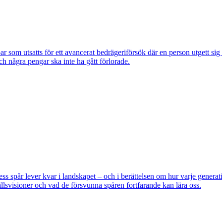
om utsatts för ett avancerat bedrägeriförsök där en person utgett si
ch några pengar ska inte ha gått förlorade.
pår lever kvar i landskapet – och i berättelsen om hur varje generatio
lsvisioner och vad de försvunna spåren fortfarande kan lära oss.