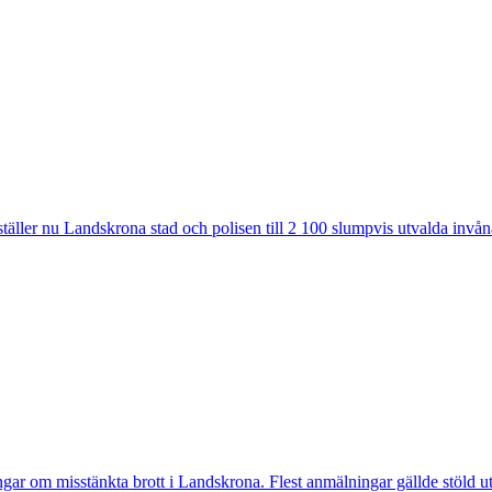
ler nu Landskrona stad och polisen till 2 100 slumpvis utvalda invåna
 misstänkta brott i Landskrona. Flest anmälningar gällde stöld utan