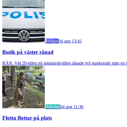
Blåljus
04 aug 13:41
Butik på väster rånad
RÅN. Vid 20-tiden på söndagskvällen rånade två maskerade män en m
Allmänt
04 aug 11:36
Flotta flottar på plats