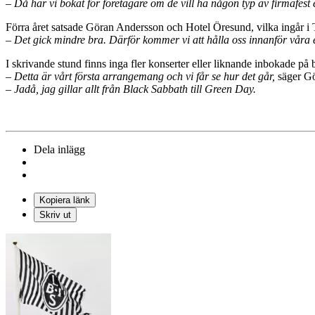
– Då har vi bokat för företagare om de vill ha någon typ av firmafest
Förra året satsade Göran Andersson och Hotel Öresund, vilka ingår i 
– Det gick mindre bra. Därför kommer vi att hålla oss innanför våra
I skrivande stund finns inga fler konserter eller liknande inbokade på
– Detta är vårt första arrangemang och vi får se hur det går,
säger Gö
– Jadå, jag gillar allt från Black Sabbath till Green Day.
Dela inlägg
Kopiera länk
Skriv ut