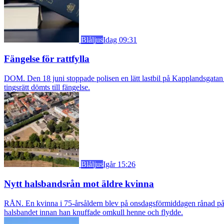
Blåljus
Idag 09:31
Fängelse för rattfylla
DOM. Den 18 juni stoppade polisen en lätt lastbil på Kapplandsgatan i
tingsrätt dömts till fängelse.
Blåljus
Igår 15:26
Nytt halsbandsrån mot äldre kvinna
RÅN. En kvinna i 75-årsåldern blev på onsdagsförmiddagen rånad på si
halsbandet innan han knuffade omkull henne och flydde.