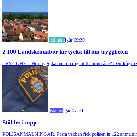
Allmänt
Igår 09:30
2 100 Landskronabor får tycka till om tryggheten
TRYGGHET. Hur trygg känner du dig i ditt närområde? Den frågan stäl
Blåljus
Igår 07:20
Stölder i topp
POLISANMÄLNINGAR. Förra veckan fick polisen in 122 anmälningar om