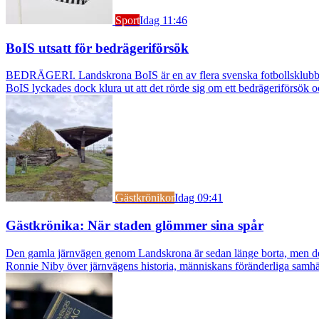
Sport
Idag 11:46
BoIS utsatt för bedrägeriförsök
BEDRÄGERI. Landskrona BoIS är en av flera svenska fotbollsklubbar s
BoIS lyckades dock klura ut att det rörde sig om ett bedrägeriförsök o
Gästkrönikor
Idag 09:41
Gästkrönika: När staden glömmer sina spår
Den gamla järnvägen genom Landskrona är sedan länge borta, men dess s
Ronnie Niby över järnvägens historia, människans föränderliga samhäl