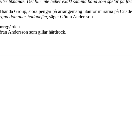
 eller liknande. Det blir inte heller exakt samma band som spelar på fr
Thanda Group, stora pengar på arrangemang utanför murarna på Citadelle
 egna domäner hädanefter,
säger Göran Andersson.
 borggården.
ran Andersson som gillar hårdrock.