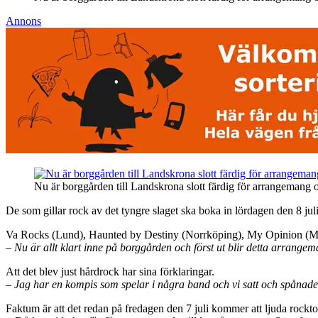
Annons
Nu är borggården till Landskrona slott färdig för arrangemang och
De som gillar rock av det tyngre slaget ska boka in lördagen den 8 ju
Va Rocks (Lund), Haunted by Destiny (Norrköping), My Opinion (Mal
– Nu är allt klart inne på borggården och först ut blir detta arrangem
Att det blev just hårdrock har sina förklaringar.
– Jag har en kompis som spelar i några band och vi satt och spånade. 
Faktum är att det redan på fredagen den 7 juli kommer att ljuda rockt