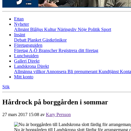
Ettan
Nyheter
Allmänt
Blåljus
Kultur
Näringsliv
Nöje
Politik
Sport
Insänt
Debatt
Planket
Gästkrönikor
Företagsguiden
Företag A-Ö
Branscher
Registrera ditt företag
Lunchguiden
Galleri Direkt
Landskrona Direkt
Allmänna villkor
Annonsera
Bli prenumerant
Kundtjänst
Konta
Mitt konto
Sök
Hårdrock på borggården i sommar
27 mars 2017 15:08
av
Kary Persson
Nu är borggården till Landskrona slott färdig för arrangemang och