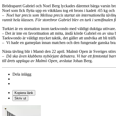
Brödraparet Gabriel och Noel Berg lyckades däremot bärga varsin br
Noel som fick flytta upp en viktklass tog ett brons i kadett -65 kg och 
– Noel har precis som Melissa precis startat sin internationella tävli
vunnit hela klassen. För storebror Gabriel blev en turk i semifinalen f
Turkiet är en stornation inom taekwondo med väldigt duktiga utövare.
– Det är inte en favoritnation att möta, ändå körde Gabriel en av sina 
Taekwondo är väldigt mycket taktik, det gäller att undvika att bli träf
– Vi hade en gameplan innan matchen och den fungerade ganska bra. Pr
Nästa tävling blir i Mamö den 22 april. Malmö Open är Sveriges stör
–
Då ska även klubbens nybörjare debutera. Vi har ett femtontal barn i
till årets upplaga av Malmö Open,
avslutar Johan Berg.
Dela inlägg
Kopiera länk
Skriv ut