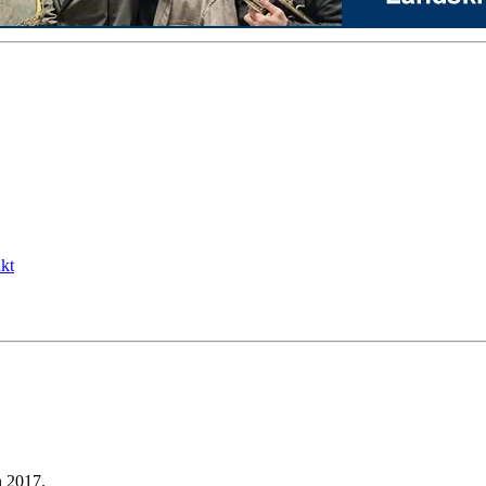
kt
n 2017.