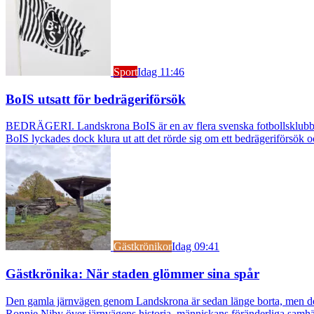
Sport
Idag 11:46
BoIS utsatt för bedrägeriförsök
BEDRÄGERI. Landskrona BoIS är en av flera svenska fotbollsklubbar s
BoIS lyckades dock klura ut att det rörde sig om ett bedrägeriförsök o
Gästkrönikor
Idag 09:41
Gästkrönika: När staden glömmer sina spår
Den gamla järnvägen genom Landskrona är sedan länge borta, men dess s
Ronnie Niby över järnvägens historia, människans föränderliga samhäl