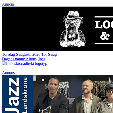
Annons
Torsdag 6 augusti, 2026
Tor 6 aug
Dagens namn:
Alfons, Inez
Annons