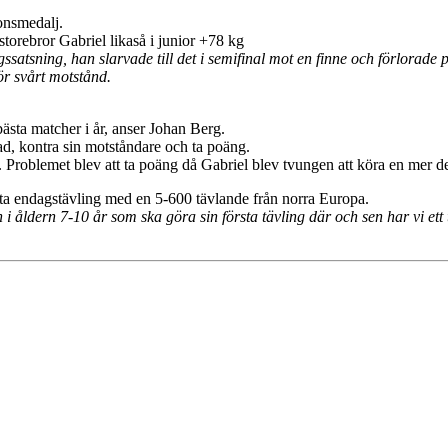
onsmedalj.
storebror Gabriel likaså i junior +78 kg
ngssatsning, han slarvade till det i semifinal mot en finne och förlorad
ör svårt motstånd.
bästa matcher i år, anser Johan Berg.
fad, kontra sin motståndare och ta poäng.
oblemet blev att ta poäng då Gabriel blev tvungen att köra en mer def
sta endagstävling med en 5-600 tävlande från norra Europa.
 åldern 7-10 år som ska göra sin första tävling där och sen har vi ett 