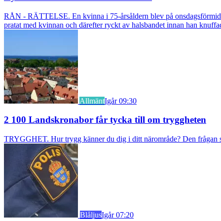
RÅN - RÄTTELSE. En kvinna i 75-årsåldern blev på onsdagsförmiddagen
pratat med kvinnan och därefter ryckt av halsbandet innan han knuff
Allmänt
Igår 09:30
2 100 Landskronabor får tycka till om tryggheten
TRYGGHET. Hur trygg känner du dig i ditt närområde? Den frågan stäl
Blåljus
Igår 07:20