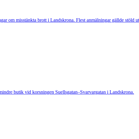
 misstänkta brott i Landskrona. Flest anmälningar gällde stöld utan
indre butik vid korsningen Suellsgatan–Svarvargatan i Landskrona.