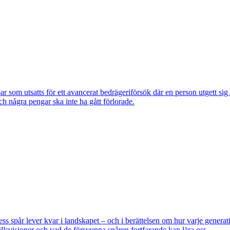
om utsatts för ett avancerat bedrägeriförsök där en person utgett si
ch några pengar ska inte ha gått förlorade.
pår lever kvar i landskapet – och i berättelsen om hur varje generatio
lsvisioner och vad de försvunna spåren fortfarande kan lära oss.