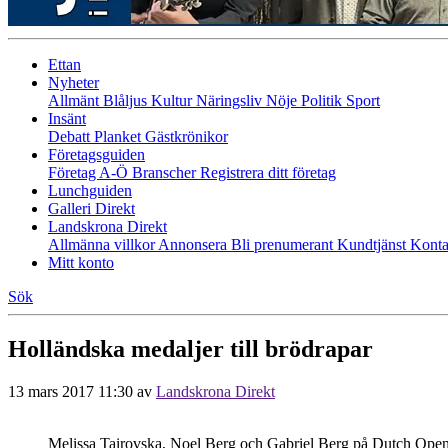
Ettan
Nyheter
Allmänt
Blåljus
Kultur
Näringsliv
Nöje
Politik
Sport
Insänt
Debatt
Planket
Gästkrönikor
Företagsguiden
Företag A-Ö
Branscher
Registrera ditt företag
Lunchguiden
Galleri Direkt
Landskrona Direkt
Allmänna villkor
Annonsera
Bli prenumerant
Kundtjänst
Konta
Mitt konto
Sök
Holländska medaljer till brödrapar
13 mars 2017 11:30
av
Landskrona Direkt
Melissa Tairovska, Noel Berg och Gabriel Berg på Dutch Ope