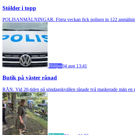
Stölder i topp
POLISANMÄLNINGAR. Förra veckan fick polisen in 122 anmälningar om
Blåljus
04 aug 13:41
Butik på väster rånad
RÅN. Vid 20-tiden på söndagskvällen rånade två maskerade män en m