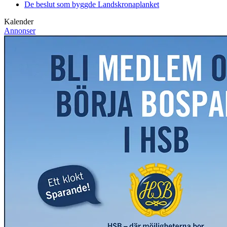
De beslut som byggde Landskrona
planket
Kalender
Annonser