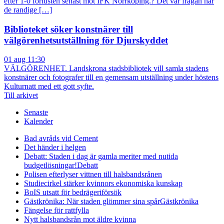
efter 1-0 förlusten senast mot IFK Norrköping.? Det var frågan när
de randige […]
Biblioteket söker konstnärer till
välgörenhetsutställning för Djurskyddet
01 aug 11:30
VÄLGÖRENHET. Landskrona stadsbibliotek vill samla stadens
konstnärer och fotografer till en gemensam utställning under höstens
Kulturnatt med ett gott syfte.
Till arkivet
Senaste
Kalender
Bad avråds vid Cement
Det händer i helgen
Debatt: Staden i dag är gamla meriter med nutida
budgetlösningar!
Debatt
Polisen efterlyser vittnen till halsbandsrånen
Studiecirkel stärker kvinnors ekonomiska kunskap
BoIS utsatt för bedrägeriförsök
Gästkrönika: När staden glömmer sina spår
Gästkrönika
Fängelse för rattfylla
Nytt halsbandsrån mot äldre kvinna