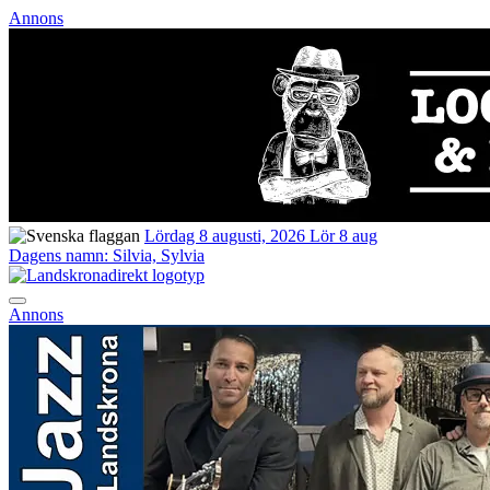
Annons
Lördag 8 augusti, 2026
Lör 8 aug
Dagens namn:
Silvia, Sylvia
Annons