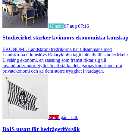
Allmänt
07 aug 07:16
Studiecirkel stärker kvinnors ekonomiska kunskap
EKONOMI. Landskronafredrikorna har tillsammans med
Landskrona Glumslövs Rotaryklubb tagit initiativ till studiecirkeln
Livslång ekonomi, en satsning som främst riktar sig till
invandrarkvinnor. Syftet är att stärka deltagarnas kunskaper om
privatekonomi och ge dem större trygghet i vardagen.
Sport
Igår 11:46
BoIS utsatt för bedrägeriförsök