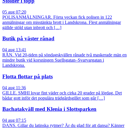
Stölder i topp
05 aug 07:20
POLISANMÄLNINGAR. Förra veckan fick polisen in 122
anmälningar om misstänkta brott i Landskrona. Flest anmälningar
gällde stöld utan inbrott och […]
Butik på väster rånad
04 aug 13:41
RÅN. Vid 20-tiden på söndagskvällen rånade två maskerade män en
mindre butik vid korsningen Suellsgatan–Svarvargatan i
Landskrona.
Flotta flottar på plats
04 aug 11:36
GILLE. SMHI lovar fint väder och cirka 20 grader på lördag. Det
bådar gott inför det populära trädgårdsgillet som går […]
Bachatakväll med Klenia i Slottsparken
04 aug 07:15
DANS. Gillar du latinska rytmer? Är du glad för att dansa? Känner