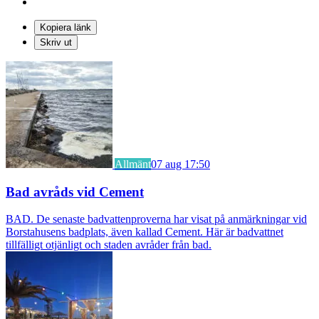
Kopiera länk
Skriv ut
Allmänt
07 aug 17:50
Bad avråds vid Cement
BAD. De senaste badvattenproverna har visat på anmärkningar vid
Borstahusens badplats, även kallad Cement. Här är badvattnet
tillfälligt otjänligt och staden avråder från bad.