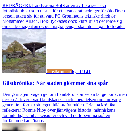
BEDRÄGERI. Landskrona BoIS är en av flera svenska
fotbollsklubbar som utsatts för ett avancerat bedrägeriförsök där en
person utgett sig för att vara FC Groningens tekniske direktör
Mohammed Allach. BoIS lyckades dock klura ut att det rörde sig
om ett bedrägeriförsök och några pengar ska inte ha gått förlorade.
Gästkrönikor
Igår 09:41
Gästkrönika: När staden glömmer sina spår
Den gamla järnvägen genom Landskrona är sedan länge borta, men
dess spår lever kvar i landskapet – och i berättelsen om hur varje
generation formar sin egen bild av framtiden. I denna krönika
reflekterar Ronnie Niby över järnvägens historia, människans
föränderliga samhällsvisioner och vad de försvunna spåren
fortfarande kan lära oss.