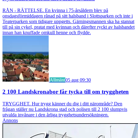
RÅN - RÄTTELSE. En kvinna i 75-årsåldern blev på
onsdagsförmiddagen rånad på sitt halsband i Slottsparken och inte i
Teaterparken som tidigare uppgetts. Gärningsmannen ska ha stannat
till på sin cykel, pratat med kvinnan och därefter ryckt av halsbandet
innan han knuffade omkull henne och flydde.
Allmänt
05 aug 09:30
2 100 Landskronabor får tycka till om tryggheten
TRYGGHET. Hur trygg känner du dig i ditt närområde? Den
frågan ställer nu Landskrona stad och polisen till 2 100 slumpvis
utvalda invånare i den årliga trygghetsundersökningen.
Annons