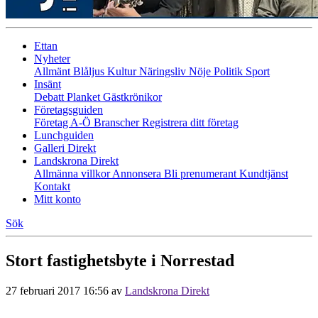
Ettan
Nyheter
Allmänt
Blåljus
Kultur
Näringsliv
Nöje
Politik
Sport
Insänt
Debatt
Planket
Gästkrönikor
Företagsguiden
Företag A-Ö
Branscher
Registrera ditt företag
Lunchguiden
Galleri Direkt
Landskrona Direkt
Allmänna villkor
Annonsera
Bli prenumerant
Kundtjänst
Kontakt
Mitt konto
Sök
Stort fastighetsbyte i Norrestad
27 februari 2017 16:56
av
Landskrona Direkt