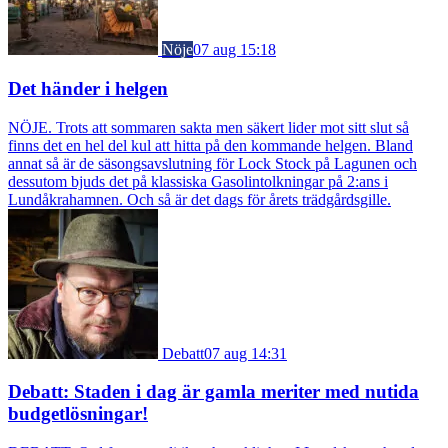
Nöje
07 aug 15:18
Det händer i helgen
NÖJE. Trots att sommaren sakta men säkert lider mot sitt slut så
finns det en hel del kul att hitta på den kommande helgen. Bland
annat så är de säsongsavslutning för Lock Stock på Lagunen och
dessutom bjuds det på klassiska Gasolintolkningar på 2:ans i
Lundåkrahamnen. Och så är det dags för årets trädgårdsgille.
Debatt
07 aug 14:31
Debatt: Staden i dag är gamla meriter med nutida
budgetlösningar!