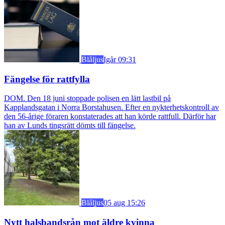
Blåljus
Igår 09:31
Fängelse för rattfylla
DOM. Den 18 juni stoppade polisen en lätt lastbil på
Kapplandsgatan i Norra Borstahusen. Efter en nykterhetskontroll av
den 56-årige föraren konstaterades att han körde rattfull. Därför har
han av Lunds tingsrätt dömts till fängelse.
Blåljus
05 aug 15:26
Nytt halsbandsrån mot äldre kvinna