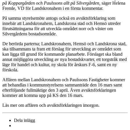
på Koppargården och Paulssons allt på Silvergården,
säger Helena
Fremle, VD för Landskronahem i en första kommentar.
På samma styrelsemöte antogs också en avsiktsförklaring som
innebär att Landskronahem, Landskrona stad och Hemsö utreder
förutsättningarna för att utveckla området norr och väster om
Silvergårdens bostadsområde.
De berörda parterna; Landskronahem, Hemsö och Landskrona stad,
ska tillsammans ta fram ett förslag för utveckling av området som
kan ligga till grund för kommande planarbete. Förslaget ska bland
annat möjliggöra utveckling av nya bostadskvarter, ett torgstråk med
läge för handel och kultur, ny skola för årskurs F-6, samt en ny
förskola.
Affären mellan Landskronahem och Paulssons Fastigheter kommer
att behandlas i kommunstyrelsens sammanträde den 16 mars samt
efterföljande fullmäktige den 3 april. Även avsiktsförklaringen
kommer att komma upp på KS den 16 mars.
Läs mer om affären och avsiktsförklaringen imorgon.
Dela inlägg