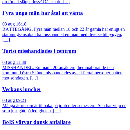
du för att släppa loss? Då ska du […]
Fyra unga män har åtal att vänta
03 aug 16:18
RÄTTEGÅNG. Fyra män mellan 18 och 22 år gamla har enligt en
stämningsansökan ha misshandlat en man med diverse tillhyggen,
[…]
Turist misshandlades i centrum
03 aug 11:38
MISSHANDEL. En man i 20-årsåldern, hemmahörande i en
kommun i östra Skåne misshandlades av ett flertal personer natten
mot söndagen. […]
Veckans luncher
03 aug 09:21
Många är ni som är tillbaka på jobb efter semestern. Sen har vi ju er
som just gått på ledigheten. […]
BoIS värvar dansk anfallare