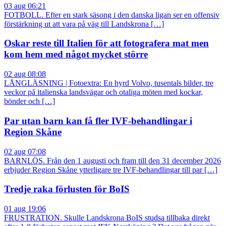
03 aug 06:21
FOTBOLL. Efter en stark säsong i den danska ligan ser en offensiv
förstärkning ut att vara på väg till Landskrona […]
Oskar reste till Italien för att fotografera mat men
kom hem med något mycket större
02 aug 08:08
LÅNGLÄSNING | Fotoextra: En hyrd Volvo, tusentals bilder, tre
veckor på italienska landsvägar och otaliga möten med kockar,
bönder och […]
Par utan barn kan få fler IVF-behandlingar i
Region Skåne
02 aug 07:08
BARNLÖS. Från den 1 augusti och fram till den 31 december 2026
erbjuder Region Skåne ytterligare tre IVF-behandlingar till par […]
Tredje raka förlusten för BoIS
01 aug 19:06
FRUSTRATION. Skulle Landskrona BoIS studsa tillbaka direkt