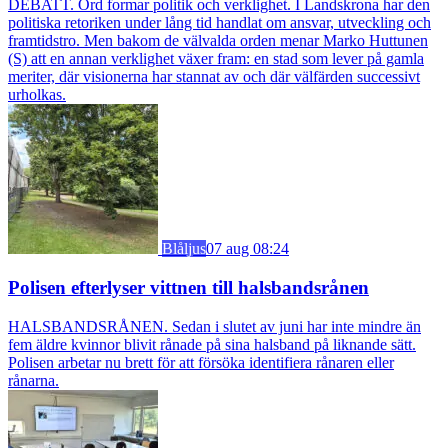
DEBATT. Ord formar politik och verklighet. I Landskrona har den
politiska retoriken under lång tid handlat om ansvar, utveckling och
framtidstro. Men bakom de välvalda orden menar Marko Huttunen
(S) att en annan verklighet växer fram: en stad som lever på gamla
meriter, där visionerna har stannat av och där välfärden successivt
urholkas.
Blåljus
07 aug 08:24
Polisen efterlyser vittnen till halsbandsrånen
HALSBANDSRÅNEN. Sedan i slutet av juni har inte mindre än
fem äldre kvinnor blivit rånade på sina halsband på liknande sätt.
Polisen arbetar nu brett för att försöka identifiera rånaren eller
rånarna.