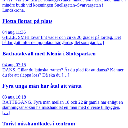
mindre butik vid korsningen Suellsgatan–Svarvargatan i
Landskrona.
Flotta flottar på plats
04 aug 11:36
GILLE. SMHI lovar fint väder och cirka 20 grader på lördag. Det
bådar gott inför det populära trädgårdsgillet som går […]
Bachatakväll med Klenia i Slottsparken
04 aug 07:15
DANS. Gillar du latinska rytmer? Är du glad för att dansa? Känner
du för att släppa loss? Då ska du […]
Fyra unga män har åtal att vänta
03 aug 16:18
RÄTTEGÅNG. Fyra män mellan 18 och 22 år gamla har enligt en
stämningsansökan ha misshandlat en man med diverse tillhyggen,
[…]
Turist misshandlades i centrum