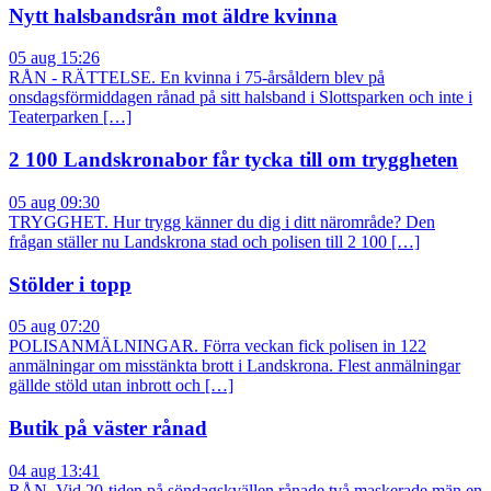
Nytt halsbandsrån mot äldre kvinna
05 aug 15:26
RÅN - RÄTTELSE. En kvinna i 75-årsåldern blev på
onsdagsförmiddagen rånad på sitt halsband i Slottsparken och inte i
Teaterparken […]
2 100 Landskronabor får tycka till om tryggheten
05 aug 09:30
TRYGGHET. Hur trygg känner du dig i ditt närområde? Den
frågan ställer nu Landskrona stad och polisen till 2 100 […]
Stölder i topp
05 aug 07:20
POLISANMÄLNINGAR. Förra veckan fick polisen in 122
anmälningar om misstänkta brott i Landskrona. Flest anmälningar
gällde stöld utan inbrott och […]
Butik på väster rånad
04 aug 13:41
RÅN. Vid 20-tiden på söndagskvällen rånade två maskerade män en