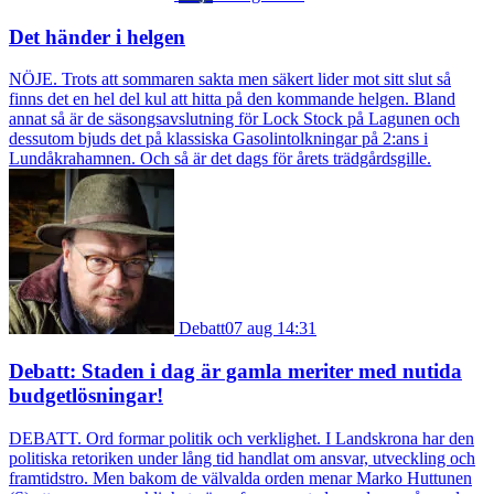
Det händer i helgen
NÖJE. Trots att sommaren sakta men säkert lider mot sitt slut så
finns det en hel del kul att hitta på den kommande helgen. Bland
annat så är de säsongsavslutning för Lock Stock på Lagunen och
dessutom bjuds det på klassiska Gasolintolkningar på 2:ans i
Lundåkrahamnen. Och så är det dags för årets trädgårdsgille.
Debatt
07 aug 14:31
Debatt: Staden i dag är gamla meriter med nutida
budgetlösningar!
DEBATT. Ord formar politik och verklighet. I Landskrona har den
politiska retoriken under lång tid handlat om ansvar, utveckling och
framtidstro. Men bakom de välvalda orden menar Marko Huttunen