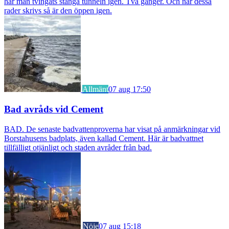
har man tvingats stänga tunneln igen. Två gånger. Och när dessa
rader skrivs så är den öppen igen.
Allmänt
07 aug 17:50
Bad avråds vid Cement
BAD. De senaste badvattenproverna har visat på anmärkningar vid
Borstahusens badplats, även kallad Cement. Här är badvattnet
tillfälligt otjänligt och staden avråder från bad.
Nöje
07 aug 15:18