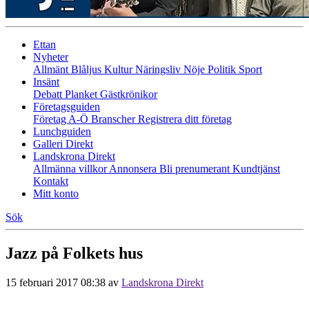
Ettan
Nyheter
Allmänt
Blåljus
Kultur
Näringsliv
Nöje
Politik
Sport
Insänt
Debatt
Planket
Gästkrönikor
Företagsguiden
Företag A-Ö
Branscher
Registrera ditt företag
Lunchguiden
Galleri Direkt
Landskrona Direkt
Allmänna villkor
Annonsera
Bli prenumerant
Kundtjänst
Kontakt
Mitt konto
Sök
Jazz på Folkets hus
15 februari 2017 08:38
av
Landskrona Direkt