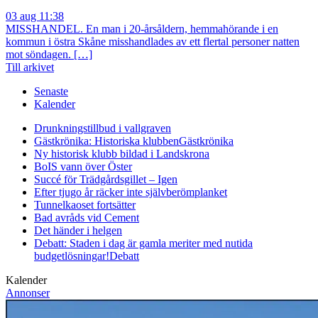
03 aug 11:38
MISSHANDEL. En man i 20-årsåldern, hemmahörande i en
kommun i östra Skåne misshandlades av ett flertal personer natten
mot söndagen. […]
Till arkivet
Senaste
Kalender
Drunkningstillbud i vallgraven
Gästkrönika: Historiska klubben
Gästkrönika
Ny historisk klubb bildad i Landskrona
BoIS vann över Öster
Succé för Trädgårdsgillet – Igen
Efter tjugo år räcker inte självberöm
planket
Tunnelkaoset fortsätter
Bad avråds vid Cement
Det händer i helgen
Debatt: Staden i dag är gamla meriter med nutida
budgetlösningar!
Debatt
Kalender
Annonser