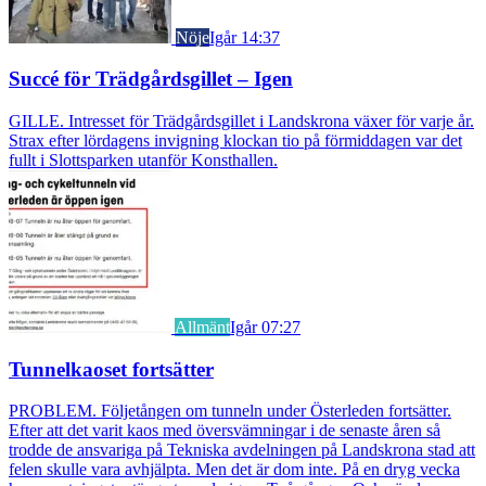
Nöje
Igår 14:37
Succé för Trädgårdsgillet – Igen
GILLE. Intresset för Trädgårdsgillet i Landskrona växer för varje år.
Strax efter lördagens invigning klockan tio på förmiddagen var det
fullt i Slottsparken utanför Konsthallen.
Allmänt
Igår 07:27
Tunnelkaoset fortsätter
PROBLEM. Följetången om tunneln under Österleden fortsätter.
Efter att det varit kaos med översvämningar i de senaste åren så
trodde de ansvariga på Tekniska avdelningen på Landskrona stad att
felen skulle vara avhjälpta. Men det är dom inte. På en dryg vecka