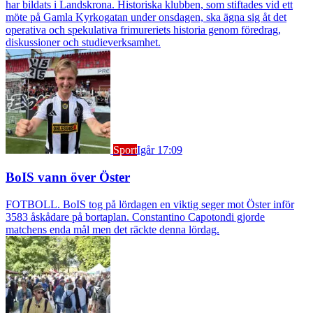
har bildats i Landskrona. Historiska klubben, som stiftades vid ett
möte på Gamla Kyrkogatan under onsdagen, ska ägna sig åt det
operativa och spekulativa frimureriets historia genom föredrag,
diskussioner och studieverksamhet.
Sport
Igår 17:09
BoIS vann över Öster
FOTBOLL. BoIS tog på lördagen en viktig seger mot Öster inför
3583 åskådare på bortaplan. Constantino Capotondi gjorde
matchens enda mål men det räckte denna lördag.