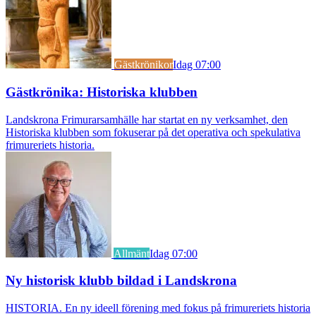
Gästkrönikor
Idag 07:00
Gästkrönika: Historiska klubben
Landskrona Frimurarsamhälle har startat en ny verksamhet, den
Historiska klubben som fokuserar på det operativa och spekulativa
frimureriets historia.
Allmänt
Idag 07:00
Ny historisk klubb bildad i Landskrona
HISTORIA. En ny ideell förening med fokus på frimureriets historia