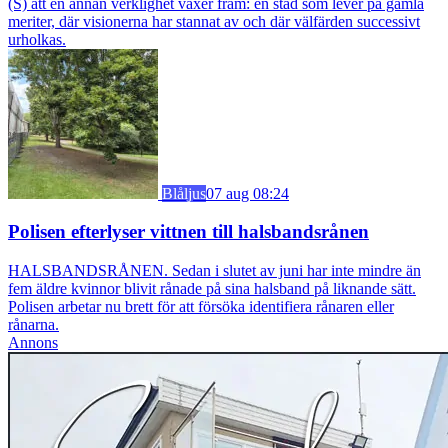
(S) att en annan verklighet växer fram: en stad som lever på gamla
meriter, där visionerna har stannat av och där välfärden successivt
urholkas.
Blåljus
07 aug 08:24
Polisen efterlyser vittnen till halsbandsrånen
HALSBANDSRÅNEN. Sedan i slutet av juni har inte mindre än
fem äldre kvinnor blivit rånade på sina halsband på liknande sätt.
Polisen arbetar nu brett för att försöka identifiera rånaren eller
rånarna.
Annons