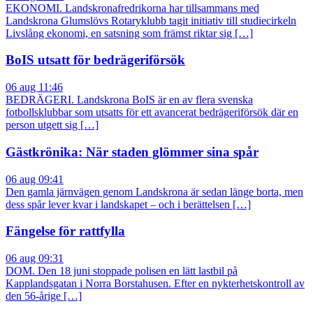
EKONOMI. Landskronafredrikorna har tillsammans med
Landskrona Glumslövs Rotaryklubb tagit initiativ till studiecirkeln
Livslång ekonomi, en satsning som främst riktar sig […]
BoIS utsatt för bedrägeriförsök
06 aug 11:46
BEDRÄGERI. Landskrona BoIS är en av flera svenska
fotbollsklubbar som utsatts för ett avancerat bedrägeriförsök där en
person utgett sig […]
Gästkrönika: När staden glömmer sina spår
06 aug 09:41
Den gamla järnvägen genom Landskrona är sedan länge borta, men
dess spår lever kvar i landskapet – och i berättelsen […]
Fängelse för rattfylla
06 aug 09:31
DOM. Den 18 juni stoppade polisen en lätt lastbil på
Kapplandsgatan i Norra Borstahusen. Efter en nykterhetskontroll av
den 56-årige […]