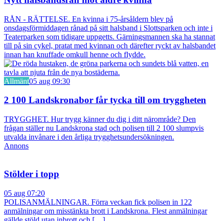
RÅN - RÄTTELSE. En kvinna i 75-årsåldern blev på
onsdagsförmiddagen rånad på sitt halsband i Slottsparken och inte i
Teaterparken som tidigare uppgetts. Gärningsmannen ska ha stannat
till på sin cykel, pratat med kvinnan och därefter ryckt av halsbandet
innan han knuffade omkull henne och flydde.
Allmänt
05 aug 09:30
2 100 Landskronabor får tycka till om tryggheten
TRYGGHET. Hur trygg känner du dig i ditt närområde? Den
frågan ställer nu Landskrona stad och polisen till 2 100 slumpvis
utvalda invånare i den årliga trygghetsundersökningen.
Annons
Stölder i topp
05 aug 07:20
POLISANMÄLNINGAR. Förra veckan fick polisen in 122
anmälningar om misstänkta brott i Landskrona. Flest anmälningar
gällde stöld utan inbrott och […]