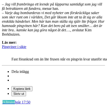
– Jag vill frambringa ett leende på läpparna samtidigt som jag vill
få betraktaren att fundera
, menar han.
– Varje dag bombarderas vi med nyheter om förskräckliga saker
som sker runt om i världen, Det går liksom inte att ta åt sig av alla
enskilda händelser. Men här kan man ställa sig själv lite frågor. Hur
hamnade pingvinen här? Kan det bero på att isen smälter… det är
inte bra.. kanske kan jag göra något åt det….,
avslutar Kim
Berkhuizen.
Läs mer:
Pingviner i sikte
Fast förankrad om än lite frusen står en pingvin kvar utanför st
Dela inlägg
Kopiera länk
Skriv ut
Allmänt
Igår 17:50