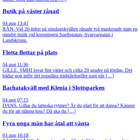
Butik på väster rånad
04 aug 13:41
RÅN. Vid 20-tiden på söndagskvällen rånade två maskerade män en
mindre butik vid korsningen Suellsgatan–Svarvargatan i
Landskrona.
Flotta flottar på plats
04 aug 11:36
GILLE. SMHI lovar fint väder och cirka 20 grader på lördag. Det
bådar gott inför det populära trädgårdsgillet som går […]
Bachatakväll med Klenia i Slottsparken
04 aug 07:15
DANS. Gillar du latinska rytmer? Är du glad för att dansa? Känner
du för att släppa loss? Då ska du […]
Fyra unga män har åtal att vänta
03 aug 16:18