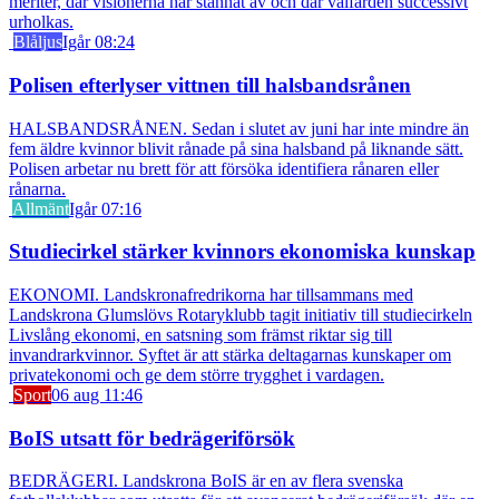
meriter, där visionerna har stannat av och där välfärden successivt
urholkas.
Blåljus
Igår 08:24
Polisen efterlyser vittnen till halsbandsrånen
HALSBANDSRÅNEN. Sedan i slutet av juni har inte mindre än
fem äldre kvinnor blivit rånade på sina halsband på liknande sätt.
Polisen arbetar nu brett för att försöka identifiera rånaren eller
rånarna.
Allmänt
Igår 07:16
Studiecirkel stärker kvinnors ekonomiska kunskap
EKONOMI. Landskronafredrikorna har tillsammans med
Landskrona Glumslövs Rotaryklubb tagit initiativ till studiecirkeln
Livslång ekonomi, en satsning som främst riktar sig till
invandrarkvinnor. Syftet är att stärka deltagarnas kunskaper om
privatekonomi och ge dem större trygghet i vardagen.
Sport
06 aug 11:46
BoIS utsatt för bedrägeriförsök
BEDRÄGERI. Landskrona BoIS är en av flera svenska