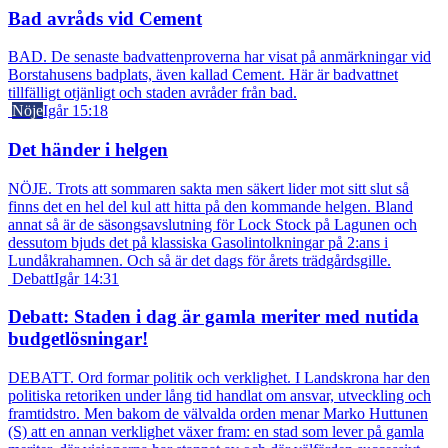
Bad avråds vid Cement
BAD. De senaste badvattenproverna har visat på anmärkningar vid
Borstahusens badplats, även kallad Cement. Här är badvattnet
tillfälligt otjänligt och staden avråder från bad.
Nöje
Igår 15:18
Det händer i helgen
NÖJE. Trots att sommaren sakta men säkert lider mot sitt slut så
finns det en hel del kul att hitta på den kommande helgen. Bland
annat så är de säsongsavslutning för Lock Stock på Lagunen och
dessutom bjuds det på klassiska Gasolintolkningar på 2:ans i
Lundåkrahamnen. Och så är det dags för årets trädgårdsgille.
Debatt
Igår 14:31
Debatt: Staden i dag är gamla meriter med nutida
budgetlösningar!
DEBATT. Ord formar politik och verklighet. I Landskrona har den
politiska retoriken under lång tid handlat om ansvar, utveckling och
framtidstro. Men bakom de välvalda orden menar Marko Huttunen
(S) att en annan verklighet växer fram: en stad som lever på gamla