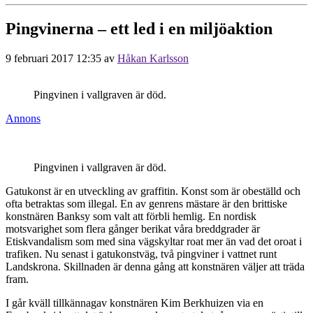
Pingvinerna – ett led i en miljöaktion
9 februari 2017 12:35
av
Håkan Karlsson
Pingvinen i vallgraven är död.
Annons
Pingvinen i vallgraven är död.
Gatukonst är en utveckling av graffitin. Konst som är obeställd och
ofta betraktas som illegal. En av genrens mästare är den brittiske
konstnären Banksy som valt att förbli hemlig. En nordisk
motsvarighet som flera gånger berikat våra breddgrader är
Etiskvandalism som med sina vägskyltar roat mer än vad det oroat i
trafiken. Nu senast i gatukonstväg, två pingviner i vattnet runt
Landskrona. Skillnaden är denna gång att konstnären väljer att träda
fram.
I går kväll tillkännagav konstnären Kim Berkhuizen via en