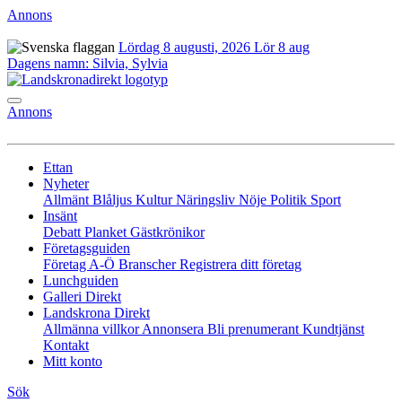
Annons
Lördag 8 augusti, 2026
Lör 8 aug
Dagens namn:
Silvia, Sylvia
Annons
Ettan
Nyheter
Allmänt
Blåljus
Kultur
Näringsliv
Nöje
Politik
Sport
Insänt
Debatt
Planket
Gästkrönikor
Företagsguiden
Företag A-Ö
Branscher
Registrera ditt företag
Lunchguiden
Galleri Direkt
Landskrona Direkt
Allmänna villkor
Annonsera
Bli prenumerant
Kundtjänst
Kontakt
Mitt konto
Sök