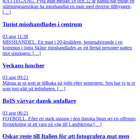
RÄTTEGÅNG. Fyra män mellan 18 och 22 år gamla har enligt en
stämningsansökan ha misshandlat en man med diverse tillhyggen,
[…]
Turist misshandlades i centrum
03 aug 11:38
MISSHANDEL. En man i 20-årsåldern, hemmahörande i en
kommun i östra Skåne misshandlades av ett flertal personer natten
mot söndagen. […]
Veckans luncher
03 aug 09:21
Många är ni som är tillbaka på jobb efter semestern. Sen har vi ju er
som just gått på ledigheten. […]
BoIS värvar dansk anfallare
03 aug 06:21
FOTBOLL. Efter en stark säsong i den danska ligan ser en offensiv
förstärkning ut att vara på väg till Landskrona […]
Oskar reste till Italien för att fotografera mat men