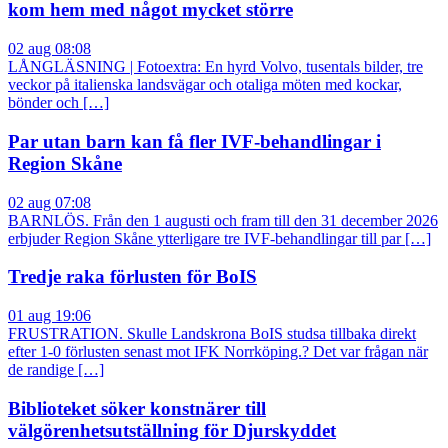
kom hem med något mycket större
02 aug 08:08
LÅNGLÄSNING | Fotoextra: En hyrd Volvo, tusentals bilder, tre
veckor på italienska landsvägar och otaliga möten med kockar,
bönder och […]
Par utan barn kan få fler IVF-behandlingar i
Region Skåne
02 aug 07:08
BARNLÖS. Från den 1 augusti och fram till den 31 december 2026
erbjuder Region Skåne ytterligare tre IVF-behandlingar till par […]
Tredje raka förlusten för BoIS
01 aug 19:06
FRUSTRATION. Skulle Landskrona BoIS studsa tillbaka direkt
efter 1-0 förlusten senast mot IFK Norrköping.? Det var frågan när
de randige […]
Biblioteket söker konstnärer till
välgörenhetsutställning för Djurskyddet