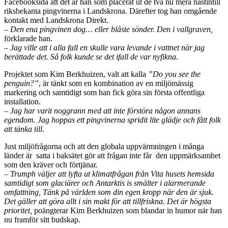
Facebooksida att det är han som placerat ut de två nu mera nästintill
riksbekanta pingvinerna i Landskrona. Därefter tog han omgående
kontakt med Landskrona Direkt.
–
Den ena pingvinen dog… eller blåste sönder. Den i vallgraven,
förklarade han.
– Jag ville att i alla fall en skulle vara levande i vattnet när jag
berättade det. Så folk kunde se det ifall de var nyfikna.
Projektet som Kim Berkhuizen, valt att kalla
”Do you see the
penguin?”
, är tänkt som en kombination av en miljömässig
markering och samtidigt som han fick göra sin första offentliga
installation.
– Jag har varit noggrann med att inte förstöra någon annans
egendom. Jag hoppas ett pingvinerna spridit lite glädje och fått folk
att tänka till.
Just miljöfrågorna och att den globala uppvärmningen i många
länder är satta i baksätet gör att frågan inte får den uppmärksamhet
som den kräver och förtjänar.
– Trumph väljer att lyfta ut klimatfrågan från Vita husets hemsida
samtidigt som glaciärer och Antarktis is smälter i alarmerande
omfattning, Tänk på världen som din egen kropp när den är sjuk.
Det gäller att göra allt i sin makt för att tillfriskna. Det är högsta
prioritet,
poängterar Kim Berkhuizen som blandar in humor när han
nu framför sitt budskap.