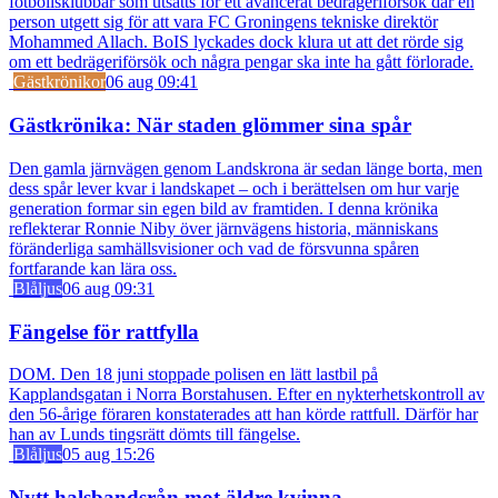
fotbollsklubbar som utsatts för ett avancerat bedrägeriförsök där en
person utgett sig för att vara FC Groningens tekniske direktör
Mohammed Allach. BoIS lyckades dock klura ut att det rörde sig
om ett bedrägeriförsök och några pengar ska inte ha gått förlorade.
Gästkrönikor
06 aug 09:41
Gästkrönika: När staden glömmer sina spår
Den gamla järnvägen genom Landskrona är sedan länge borta, men
dess spår lever kvar i landskapet – och i berättelsen om hur varje
generation formar sin egen bild av framtiden. I denna krönika
reflekterar Ronnie Niby över järnvägens historia, människans
föränderliga samhällsvisioner och vad de försvunna spåren
fortfarande kan lära oss.
Blåljus
06 aug 09:31
Fängelse för rattfylla
DOM. Den 18 juni stoppade polisen en lätt lastbil på
Kapplandsgatan i Norra Borstahusen. Efter en nykterhetskontroll av
den 56-årige föraren konstaterades att han körde rattfull. Därför har
han av Lunds tingsrätt dömts till fängelse.
Blåljus
05 aug 15:26
Nytt halsbandsrån mot äldre kvinna