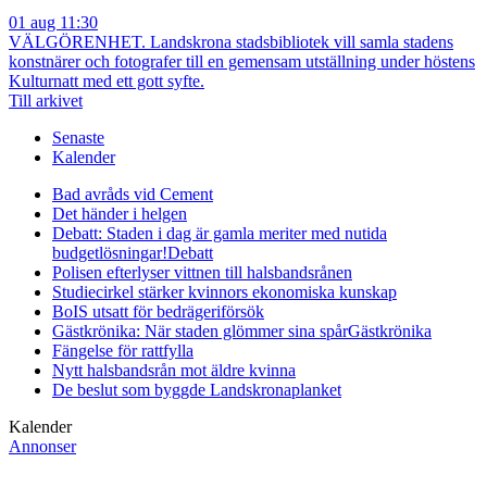
01 aug 11:30
VÄLGÖRENHET. Landskrona stadsbibliotek vill samla stadens
konstnärer och fotografer till en gemensam utställning under höstens
Kulturnatt med ett gott syfte.
Till arkivet
Senaste
Kalender
Bad avråds vid Cement
Det händer i helgen
Debatt: Staden i dag är gamla meriter med nutida
budgetlösningar!
Debatt
Polisen efterlyser vittnen till halsbandsrånen
Studiecirkel stärker kvinnors ekonomiska kunskap
BoIS utsatt för bedrägeriförsök
Gästkrönika: När staden glömmer sina spår
Gästkrönika
Fängelse för rattfylla
Nytt halsbandsrån mot äldre kvinna
De beslut som byggde Landskrona
planket
Kalender
Annonser