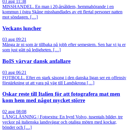
03 aug 11:38
MISSHANDEL. En man i 20-årsåldern, hemmahörande i en
kommun i östra Skåne misshandlades av ett flertal personer natten
mot söndagen. […]
Veckans luncher
03 aug 09:21
Många är ni som är tillbaka på jobb efter semestern. Sen har vi ju er
som just gått på ledigheten. […]
BoIS värvar dansk anfallare
03 aug 06:21
FOTBOLL. Efter en stark säsong i den danska ligan ser en offensiv
förstärkning ut att vara på väg till Landskrona […]
Oskar reste till Italien för att fotografera mat men
kom hem med något mycket större
02 aug 08:08
LÅNGLÄSNING | Fotoextra: En hyrd Volvo, tusentals bilder, tre
veckor på italienska landsvägar och otaliga möten med kockar,
bönder och […]