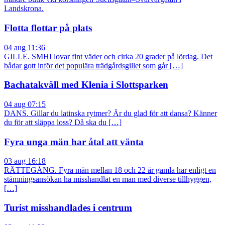
Landskrona.
Flotta flottar på plats
04 aug 11:36
GILLE. SMHI lovar fint väder och cirka 20 grader på lördag. Det
bådar gott inför det populära trädgårdsgillet som går […]
Bachatakväll med Klenia i Slottsparken
04 aug 07:15
DANS. Gillar du latinska rytmer? Är du glad för att dansa? Känner
du för att släppa loss? Då ska du […]
Fyra unga män har åtal att vänta
03 aug 16:18
RÄTTEGÅNG. Fyra män mellan 18 och 22 år gamla har enligt en
stämningsansökan ha misshandlat en man med diverse tillhyggen,
[…]
Turist misshandlades i centrum