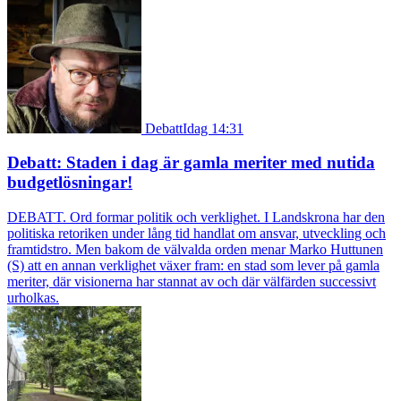
Debatt
Idag 14:31
Debatt: Staden i dag är gamla meriter med nutida
budgetlösningar!
DEBATT. Ord formar politik och verklighet. I Landskrona har den
politiska retoriken under lång tid handlat om ansvar, utveckling och
framtidstro. Men bakom de välvalda orden menar Marko Huttunen
(S) att en annan verklighet växer fram: en stad som lever på gamla
meriter, där visionerna har stannat av och där välfärden successivt
urholkas.