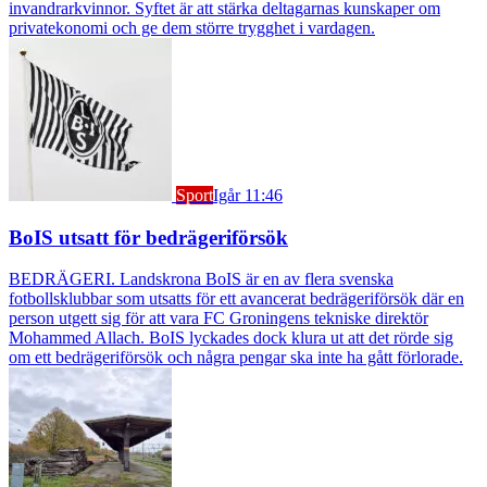
invandrarkvinnor. Syftet är att stärka deltagarnas kunskaper om
privatekonomi och ge dem större trygghet i vardagen.
Sport
Igår 11:46
BoIS utsatt för bedrägeriförsök
BEDRÄGERI. Landskrona BoIS är en av flera svenska
fotbollsklubbar som utsatts för ett avancerat bedrägeriförsök där en
person utgett sig för att vara FC Groningens tekniske direktör
Mohammed Allach. BoIS lyckades dock klura ut att det rörde sig
om ett bedrägeriförsök och några pengar ska inte ha gått förlorade.