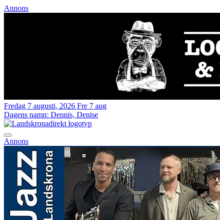
Annons
Fredag 7 augusti, 2026
Fre 7 aug
Dagens namn:
Dennis, Denise
Annons