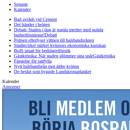
Senaste
Kalender
Bad avråds vid Cement
Det händer i helgen
Debatt: Staden i dag är gamla meriter med nutida
budgetlösningar!
Debatt
Polisen efterlyser vittnen till halsbandsrånen
Studiecirkel stärker kvinnors ekonomiska kunskap
BoIS utsatt för bedrägeriförsök
Gästkrönika: När staden glömmer sina spår
Gästkrönika
Fängelse för rattfylla
Nytt halsbandsrån mot äldre kvinna
De beslut som byggde Landskrona
planket
Kalender
Annonser