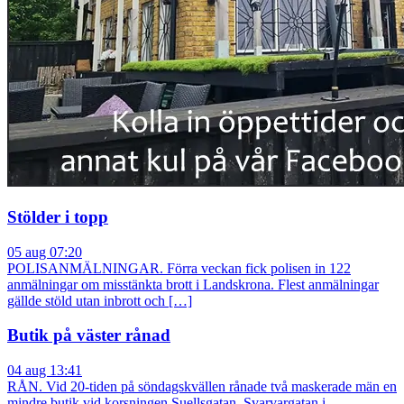
Stölder i topp
05 aug 07:20
POLISANMÄLNINGAR. Förra veckan fick polisen in 122
anmälningar om misstänkta brott i Landskrona. Flest anmälningar
gällde stöld utan inbrott och […]
Butik på väster rånad
04 aug 13:41
RÅN. Vid 20-tiden på söndagskvällen rånade två maskerade män en
mindre butik vid korsningen Suellsgatan–Svarvargatan i