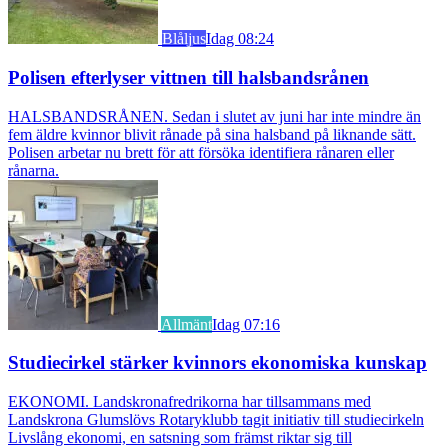
Blåljus
Idag 08:24
Polisen efterlyser vittnen till halsbandsrånen
HALSBANDSRÅNEN. Sedan i slutet av juni har inte mindre än
fem äldre kvinnor blivit rånade på sina halsband på liknande sätt.
Polisen arbetar nu brett för att försöka identifiera rånaren eller
rånarna.
Allmänt
Idag 07:16
Studiecirkel stärker kvinnors ekonomiska kunskap
EKONOMI. Landskronafredrikorna har tillsammans med
Landskrona Glumslövs Rotaryklubb tagit initiativ till studiecirkeln
Livslång ekonomi, en satsning som främst riktar sig till