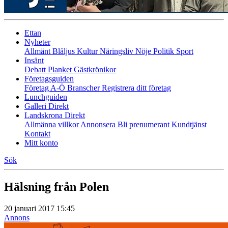
Ettan
Nyheter
Allmänt
Blåljus
Kultur
Näringsliv
Nöje
Politik
Sport
Insänt
Debatt
Planket
Gästkrönikor
Företagsguiden
Företag A-Ö
Branscher
Registrera ditt företag
Lunchguiden
Galleri Direkt
Landskrona Direkt
Allmänna villkor
Annonsera
Bli prenumerant
Kundtjänst
Kontakt
Mitt konto
Sök
Hälsning från Polen
20 januari 2017 15:45
Annons