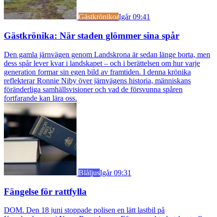
Gästkrönikor
Igår 09:41
Gästkrönika: När staden glömmer sina spår
Den gamla järnvägen genom Landskrona är sedan länge borta, men
dess spår lever kvar i landskapet – och i berättelsen om hur varje
generation formar sin egen bild av framtiden. I denna krönika
reflekterar Ronnie Niby över järnvägens historia, människans
föränderliga samhällsvisioner och vad de försvunna spåren
fortfarande kan lära oss.
Blåljus
Igår 09:31
Fängelse för rattfylla
DOM. Den 18 juni stoppade polisen en lätt lastbil på