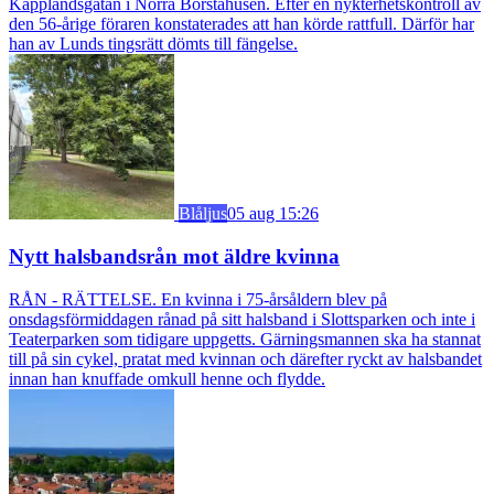
Kapplandsgatan i Norra Borstahusen. Efter en nykterhetskontroll av
den 56-årige föraren konstaterades att han körde rattfull. Därför har
han av Lunds tingsrätt dömts till fängelse.
Blåljus
05 aug 15:26
Nytt halsbandsrån mot äldre kvinna
RÅN - RÄTTELSE. En kvinna i 75-årsåldern blev på
onsdagsförmiddagen rånad på sitt halsband i Slottsparken och inte i
Teaterparken som tidigare uppgetts. Gärningsmannen ska ha stannat
till på sin cykel, pratat med kvinnan och därefter ryckt av halsbandet
innan han knuffade omkull henne och flydde.