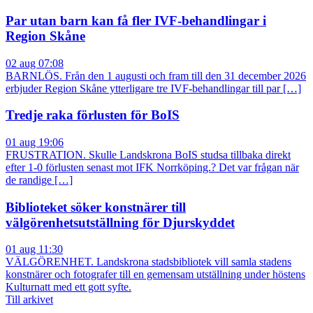
Par utan barn kan få fler IVF-behandlingar i
Region Skåne
02 aug 07:08
BARNLÖS. Från den 1 augusti och fram till den 31 december 2026
erbjuder Region Skåne ytterligare tre IVF-behandlingar till par […]
Tredje raka förlusten för BoIS
01 aug 19:06
FRUSTRATION. Skulle Landskrona BoIS studsa tillbaka direkt
efter 1-0 förlusten senast mot IFK Norrköping.? Det var frågan när
de randige […]
Biblioteket söker konstnärer till
välgörenhetsutställning för Djurskyddet
01 aug 11:30
VÄLGÖRENHET. Landskrona stadsbibliotek vill samla stadens
konstnärer och fotografer till en gemensam utställning under höstens
Kulturnatt med ett gott syfte.
Till arkivet