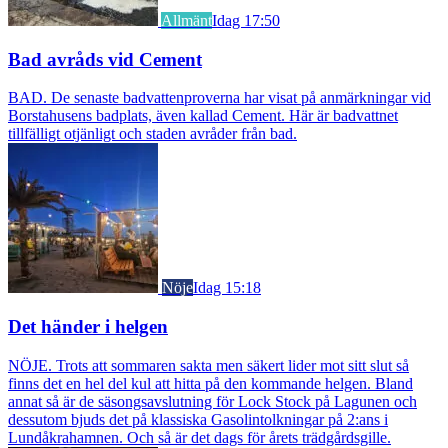
Allmänt
Idag 17:50
Bad avråds vid Cement
BAD. De senaste badvattenproverna har visat på anmärkningar vid
Borstahusens badplats, även kallad Cement. Här är badvattnet
tillfälligt otjänligt och staden avråder från bad.
Nöje
Idag 15:18
Det händer i helgen
NÖJE. Trots att sommaren sakta men säkert lider mot sitt slut så
finns det en hel del kul att hitta på den kommande helgen. Bland
annat så är de säsongsavslutning för Lock Stock på Lagunen och
dessutom bjuds det på klassiska Gasolintolkningar på 2:ans i
Lundåkrahamnen. Och så är det dags för årets trädgårdsgille.