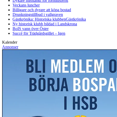
Dykare misstänkt för forntidsbrott
Veckans luncher
Billigare och dyrare att köpa bostad
Drunkningstillbud i vallgraven
Gästkrönika: Historiska klubben
Gästkrönika
Ny historisk klubb bildad i Landskrona
BoIS vann över Öster
Succé för Trädgårdsgillet – Igen
Kalender
Annonser