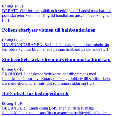
07 aug 14:31
DEBATT. Ord formar politik och verklighet. I Landskrona har den
politiska retoriken under lång tid handlat om ansvar, utveckling och
[…]
Polisen efterlyser vittnen till halsbandsrånen
07 aug 08:24
HALSBANDSRÅNEN. Sedan i slutet av juni har inte mindre än
fem äldre kvinnor blivit rånade på sina halsband på liknande […]
Studiecirkel stärker kvinnors ekonomiska kunskap
07 aug 07:16
EKONOMI. Landskronafredrikorna har tillsammans med
Landskrona Glumslövs Rotaryklubb tagit initiativ till studiecirkeln
Livslång ekonomi, en satsning som främst riktar sig […]
BoIS utsatt för bedrägeriförsök
06 aug 11:46
BEDRÄGERI. Landskrona BoIS är en av flera svenska
fotbollsklubbar som utsatts för ett avancerat bedrägeriförsök där en