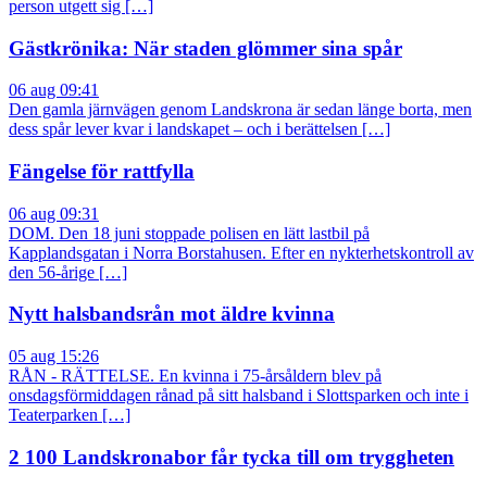
person utgett sig […]
Gästkrönika: När staden glömmer sina spår
06 aug 09:41
Den gamla järnvägen genom Landskrona är sedan länge borta, men
dess spår lever kvar i landskapet – och i berättelsen […]
Fängelse för rattfylla
06 aug 09:31
DOM. Den 18 juni stoppade polisen en lätt lastbil på
Kapplandsgatan i Norra Borstahusen. Efter en nykterhetskontroll av
den 56-årige […]
Nytt halsbandsrån mot äldre kvinna
05 aug 15:26
RÅN - RÄTTELSE. En kvinna i 75-årsåldern blev på
onsdagsförmiddagen rånad på sitt halsband i Slottsparken och inte i
Teaterparken […]
2 100 Landskronabor får tycka till om tryggheten