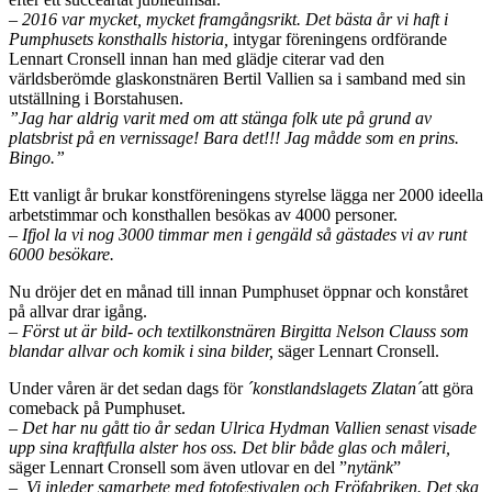
– 2016 var mycket, mycket framgångsrikt. Det bästa år vi haft i
Pumphusets konsthalls historia,
intygar föreningens ordförande
Lennart Cronsell innan han med glädje citerar vad den
världsberömde glaskonstnären Bertil Vallien sa i samband med sin
utställning i Borstahusen.
”Jag har aldrig varit med om att stänga folk ute på grund av
platsbrist på en vernissage! Bara det!!! Jag mådde som en prins.
Bingo.”
Ett vanligt år brukar konstföreningens styrelse lägga ner 2000 ideella
arbetstimmar och konsthallen besökas av 4000 personer.
– Ifjol la vi nog 3000 timmar men i gengäld så gästades vi av runt
6000 besökare.
Nu dröjer det en månad till innan Pumphuset öppnar och konståret
på allvar drar igång.
– Först ut är bild- och textilkonstnären Birgitta Nelson Clauss som
blandar allvar och komik i sina bilder,
säger Lennart Cronsell.
Under våren är det sedan dags för
´konstlandslagets Zlatan´
att göra
comeback på Pumphuset.
– Det har nu gått tio år sedan Ulrica Hydman Vallien senast visade
upp sina kraftfulla alster hos oss. Det blir både glas och måleri,
säger Lennart Cronsell som även utlovar en del ”
nytänk
”
–
Vi inleder samarbete med fotofestivalen och Fröfabriken. Det ska