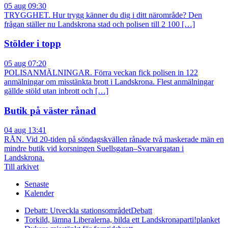
05 aug 09:30
TRYGGHET. Hur trygg känner du dig i ditt närområde? Den
frågan ställer nu Landskrona stad och polisen till 2 100 […]
Stölder i topp
05 aug 07:20
POLISANMÄLNINGAR. Förra veckan fick polisen in 122
anmälningar om misstänkta brott i Landskrona. Flest anmälningar
gällde stöld utan inbrott och […]
Butik på väster rånad
04 aug 13:41
RÅN. Vid 20-tiden på söndagskvällen rånade två maskerade män en
mindre butik vid korsningen Suellsgatan–Svarvargatan i
Landskrona.
Till arkivet
Senaste
Kalender
Debatt: Utveckla stationsområdet
Debatt
Torkild, lämna Liberalerna, bilda ett Landskronaparti!
planket