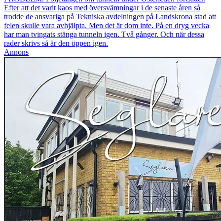
Efter att det varit kaos med översvämningar i de senaste åren så
trodde de ansvariga på Tekniska avdelningen på Landskrona stad att
felen skulle vara avhjälpta. Men det är dom inte. På en dryg vecka
har man tvingats stänga tunneln igen. Två gånger. Och när dessa
rader skrivs så är den öppen igen.
Annons