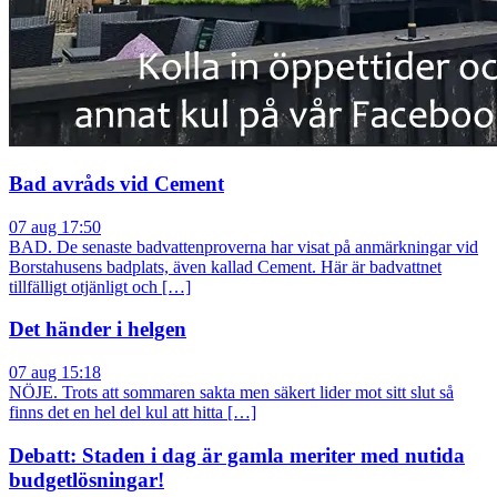
Bad avråds vid Cement
07 aug 17:50
BAD. De senaste badvattenproverna har visat på anmärkningar vid
Borstahusens badplats, även kallad Cement. Här är badvattnet
tillfälligt otjänligt och […]
Det händer i helgen
07 aug 15:18
NÖJE. Trots att sommaren sakta men säkert lider mot sitt slut så
finns det en hel del kul att hitta […]
Debatt: Staden i dag är gamla meriter med nutida
budgetlösningar!