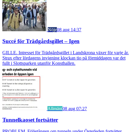
Nöje
08 aug 14:37
Succé för Trädgårdsgillet – Igen
GILLE. Intresset för Trädgårdsgillet i Landskrona växer för varje år.
Strax efter lördagens invigning klockan tio på förmiddagen var det
fullt i Slottsparken utanför Konsthallen.
Allmänt
08 aug 07:27
Tunnelkaoset fortsätter
PROBLEM. Följetången om tunneln under Österleden fortsätter.