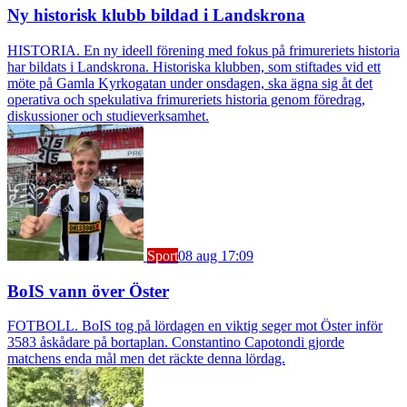
Ny historisk klubb bildad i Landskrona
HISTORIA. En ny ideell förening med fokus på frimureriets historia
har bildats i Landskrona. Historiska klubben, som stiftades vid ett
möte på Gamla Kyrkogatan under onsdagen, ska ägna sig åt det
operativa och spekulativa frimureriets historia genom föredrag,
diskussioner och studieverksamhet.
Sport
08 aug 17:09
BoIS vann över Öster
FOTBOLL. BoIS tog på lördagen en viktig seger mot Öster inför
3583 åskådare på bortaplan. Constantino Capotondi gjorde
matchens enda mål men det räckte denna lördag.