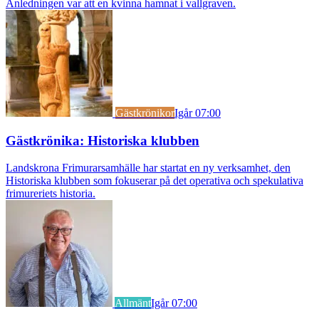
Anledningen var att en kvinna hamnat i vallgraven.
Gästkrönikor
Igår 07:00
Gästkrönika: Historiska klubben
Landskrona Frimurarsamhälle har startat en ny verksamhet, den
Historiska klubben som fokuserar på det operativa och spekulativa
frimureriets historia.
Allmänt
Igår 07:00