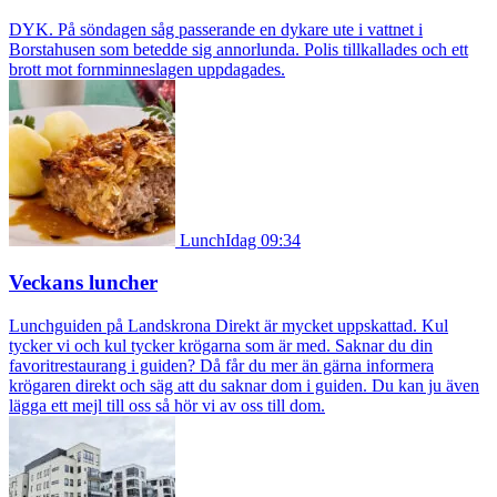
DYK. På söndagen såg passerande en dykare ute i vattnet i
Borstahusen som betedde sig annorlunda. Polis tillkallades och ett
brott mot fornminneslagen uppdagades.
Lunch
Idag 09:34
Veckans luncher
Lunchguiden på Landskrona Direkt är mycket uppskattad. Kul
tycker vi och kul tycker krögarna som är med. Saknar du din
favoritrestaurang i guiden? Då får du mer än gärna informera
krögaren direkt och säg att du saknar dom i guiden. Du kan ju även
lägga ett mejl till oss så hör vi av oss till dom.