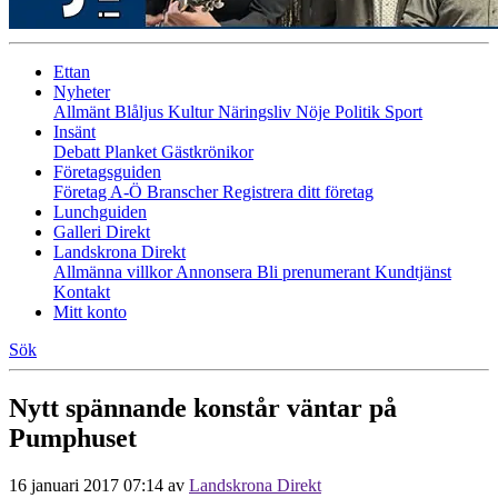
Ettan
Nyheter
Allmänt
Blåljus
Kultur
Näringsliv
Nöje
Politik
Sport
Insänt
Debatt
Planket
Gästkrönikor
Företagsguiden
Företag A-Ö
Branscher
Registrera ditt företag
Lunchguiden
Galleri Direkt
Landskrona Direkt
Allmänna villkor
Annonsera
Bli prenumerant
Kundtjänst
Kontakt
Mitt konto
Sök
Nytt spännande konstår väntar på
Pumphuset
16 januari 2017 07:14
av
Landskrona Direkt