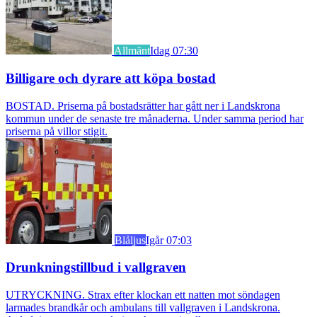
Allmänt
Idag 07:30
Billigare och dyrare att köpa bostad
BOSTAD. Priserna på bostadsrätter har gått ner i Landskrona
kommun under de senaste tre månaderna. Under samma period har
priserna på villor stigit.
Blåljus
Igår 07:03
Drunkningstillbud i vallgraven
UTRYCKNING. Strax efter klockan ett natten mot söndagen
larmades brandkår och ambulans till vallgraven i Landskrona.