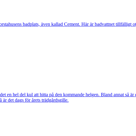
ahusens badplats, även kallad Cement. Här är badvattnet tillfälligt otj
ns det en hel del kul att hitta på den kommande helgen. Bland annat så
r det dags för årets trädgårdsgille.