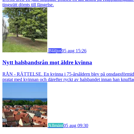
tingsrätt dömts till fängelse.
Blåljus
05 aug 15:26
Nytt halsbandsrån mot äldre kvinna
RÅN - RÄTTELSE. En kvinna i 75-årsåldern blev på onsdagsförmiddagen
pratat med kvinnan och därefter ryckt av halsbandet innan han knuff
Allmänt
05 aug 09:30