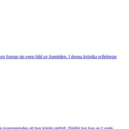
n formar sin egen bild av framtiden. I denna krönika reflekterar
 konstaterades att han körde rattfull. Därför har han av Lunds