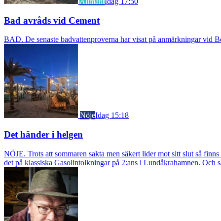
Allmänt
Idag 17:50
Bad avråds vid Cement
BAD. De senaste badvattenproverna har visat på anmärkningar vid Borst
Nöje
Idag 15:18
Det händer i helgen
NÖJE. Trots att sommaren sakta men säkert lider mot sitt slut så fin
det på klassiska Gasolintolkningar på 2:ans i Lundåkrahamnen. Och så ä