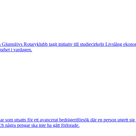
övs Rotaryklubb tagit initiativ till studiecirkeln Livslång ekonomi, e
gghet i vardagen.
om utsatts för ett avancerat bedrägeriförsök där en person utgett si
ch några pengar ska inte ha gått förlorade.