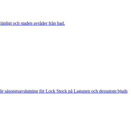
änligt och staden avråder från bad.
 är de säsongsavslutning för Lock Stock på Lagunen och dessutom bjuds