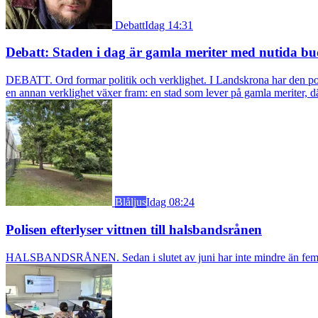
Debatt
Idag 14:31
Debatt: Staden i dag är gamla meriter med nutida bu
DEBATT. Ord formar politik och verklighet. I Landskrona har den pol
en annan verklighet växer fram: en stad som lever på gamla meriter, dä
Blåljus
Idag 08:24
Polisen efterlyser vittnen till halsbandsrånen
HALSBANDSRÅNEN. Sedan i slutet av juni har inte mindre än fem äldre k