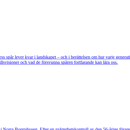
pår lever kvar i landskapet – och i berättelsen om hur varje generatio
lsvisioner och vad de försvunna spåren fortfarande kan lära oss.
 Norra Borstahusen. Efter en nykterhetskontroll av den 56-årige föraren