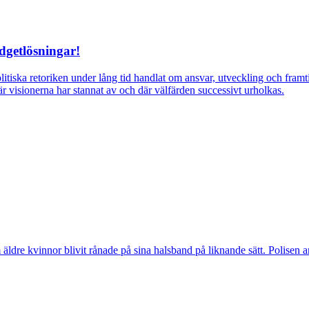
dgetlösningar!
itiska retoriken under lång tid handlat om ansvar, utveckling och fra
r visionerna har stannat av och där välfärden successivt urholkas.
vinnor blivit rånade på sina halsband på liknande sätt. Polisen arbeta