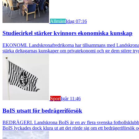
Allmänt
Idag 07:16
Studiecirkel stärker kvinnors ekonomiska kunskap
EKONOMI. Landskronafredrikorna har tillsammans med Landskrona Glumsl
stärka deltagarnas kunskaper om privatekonomi och ge dem större try
Sport
Igår 11:46
BoIS utsatt för bedrägeriförsök
BEDRÄGERI. Landskrona BoIS är en av flera svenska fotbollsklubbar s
BoIS lyckades dock klura ut att det rörde sig om ett bedrägeriförsök o