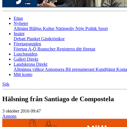
Ettan
Nyheter
Allmänt
Blåljus
Kultur
Näringsliv
Nöje
Politik
Sport
Insänt
Debatt
Planket
Gästkrönikor
Företagsguiden
Företag A-Ö
Branscher
Registrera ditt företag
Lunchguiden
Galleri Direkt
Landskrona Direkt
Allmänna villkor
Annonsera
Bli prenumerant
Kundtjänst
Konta
Mitt konto
Sök
Hälsning från Santiago de Compostela
3 oktober 2016 09:47
Annons