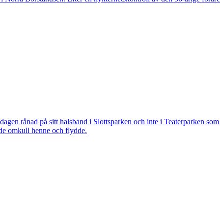
 rånad på sitt halsband i Slottsparken och inte i Teaterparken som ti
ade omkull henne och flydde.