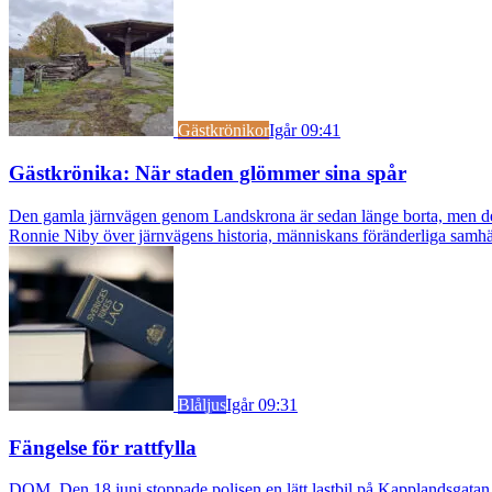
Gästkrönikor
Igår 09:41
Gästkrönika: När staden glömmer sina spår
Den gamla järnvägen genom Landskrona är sedan länge borta, men dess s
Ronnie Niby över järnvägens historia, människans föränderliga samhäl
Blåljus
Igår 09:31
Fängelse för rattfylla
DOM. Den 18 juni stoppade polisen en lätt lastbil på Kapplandsgatan i